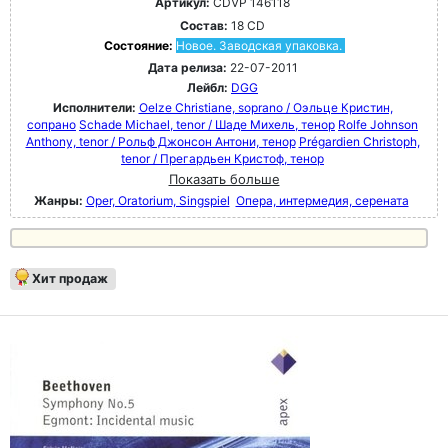
Артикул:
CDVP 146118
Состав:
18 CD
Состояние:
Новое. Заводская упаковка.
Дата релиза:
22-07-2011
Лейбл:
DGG
Исполнители:
Oelze Christiane, soprano / Оэльце Кристин,
сопрано
Schade Michael, tenor / Шаде Михель, тенор
Rolfe Johnson
Anthony, tenor / Рольф Джонсон Антони, тенор
Prégardien Christoph,
tenor / Прегардьен Кристоф, тенор
Показать больше
Жанры:
Oper, Oratorium, Singspiel
Опера, интермедия, серената
Хит продаж