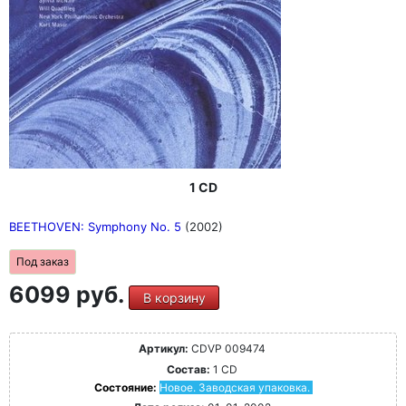
1 CD
BEETHOVEN: Symphony No. 5
(2002)
Под заказ
6099 руб.
В корзину
Артикул:
CDVP 009474
Состав:
1 CD
Состояние:
Новое. Заводская упаковка.