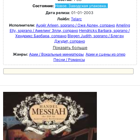
Состояние:
Новое. Заводская упаковка.
Дата релиза:
01-01-2003
Лейбл:
Telarc
Исполнители:
Augér Arleen, soprano / Оже Арлен, сопрано
Ameling
Elly, soprano / Амелинг Элли, сопрано
Hendricks Barbara, soprano /
Хендрикс Барбара, сопрано
Blegen Judith, soprano / Блеген
Джудит, сопрано
Показать больше
Жанры:
Арии / Вокальные миниатюры
Арии и сцены из опер
Песни / Романсы