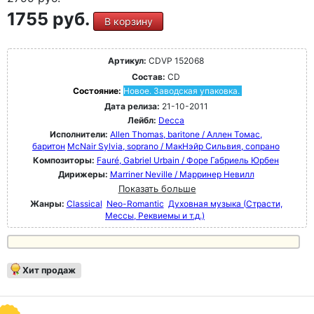
1755 руб.
В корзину
Артикул:
CDVP 152068
Состав:
CD
Состояние:
Новое. Заводская упаковка.
Дата релиза:
21-10-2011
Лейбл:
Decca
Исполнители:
Allen Thomas, baritone / Аллен Томас,
баритон
McNair Sylvia, soprano / МакНэйр Сильвия, сопрано
Композиторы:
Fauré, Gabriel Urbain / Форе Габриель Юрбен
Дирижеры:
Marriner Neville / Марринер Невилл
Показать больше
Жанры:
Classical
Neo-Romantic
Духовная музыка (Страсти,
Мессы, Реквиемы и т.д.)
Хит продаж