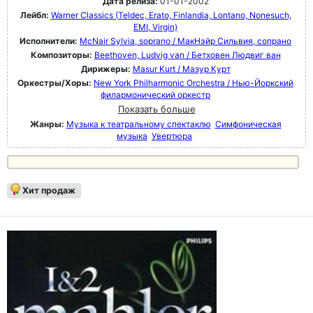
Дата релиза:
01-01-2002
Лейбл:
Warner Classics (Teldec, Erato, Finlandia, Lontano, Nonesuch,
EMI, Virgin)
Исполнители:
McNair Sylvia, soprano / МакНэйр Сильвия, сопрано
Композиторы:
Beethoven, Ludvig van / Бетховен Людвиг ван
Дирижеры:
Masur Kurt / Мазур Курт
Оркестры/Хоры:
New York Philharmonic Orchestra / Нью-Йоркский
филармонический оркестр
Показать больше
Жанры:
Музыка к театральному спектаклю
Симфоническая
музыка
Увертюра
Хит продаж