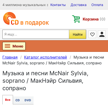
4 миллиона музыкальных записей на Виниле, CD и DVD
Контакты
Доставка
Оплата
Корзина
(0)
Найти
Меню
Главная
Каталог исполнителей
Музыка и песни
McNair Sylvia, soprano / МакНэйр Сильвия, сопрано
Музыка и песни McNair Sylvia,
soprano / МакНэйр Сильвия,
сопрано
Все
CD
DVD