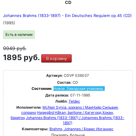
CD
Johannes Brahms (1833-1897) - Ein Deutsches Requiem op.45 (CD)
(1995)
Есть в наличии
9949
руб.
1895 руб.
В корзину
Артикул:
CDVP 036037
Состав:
CD
Состояние:
Новое. Заводская упаковка.
Дата релиза:
07-11-1995
Лейбл:
Teldec
Исполнители:
McNair Sylvia, soprano / МакНэйр Сильвия,
сопрано
Hagegård Håkan, baritone / Хагегорд Хокан,
баритон
Johannes Brahms (1833-1897) / Johannes Brahms (1833-
1897)
Композиторы:
Brahms, Johannes / Брамс Иоганнес
Показать больше