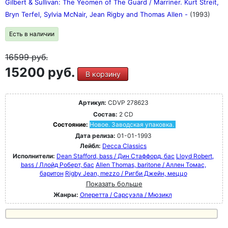
Gilbert & Sullivan: The Yeomen of The Guard / Marriner. Kurt Streit,
Bryn Terfel, Sylvia McNair, Jean Rigby and Thomas Allen -
(1993)
Есть в наличии
16599
руб.
15200 руб.
В корзину
Артикул:
CDVP 278623
Состав:
2 CD
Состояние:
Новое. Заводская упаковка.
Дата релиза:
01-01-1993
Лейбл:
Decca Classics
Исполнители:
Dean Stafford, bass / Дин Стаффорд, бас
Lloyd Robert,
bass / Ллойд Роберт, бас
Allen Thomas, baritone / Аллен Томас,
баритон
Rigby Jean, mezzo / Ригби Джейн, меццо
Показать больше
Жанры:
Оперетта / Сарсуэла / Мюзикл