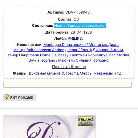
Артикул:
CDVP 159948
Состав:
CD
Состояние:
Новое. Заводская упаковка.
Дата релиза:
28-04-1988
Лейбл:
PHILIPS.
Исполнители:
Montague Diana, mezzo / Монтагью Диана,
меццо
Rolfe Johnson Anthony, tenor / Рольф Джонсон Антони,
тенор
Hauptmann Cornelius, bass / Хауптман Корнелиус, бас
McNair
Sylvia, soprano / МакНэйр Сильвия, сопрано
Показать больше
Жанры:
Духовная музыка (Страсти, Мессы, Реквиемы и т.д.)
Хит продаж