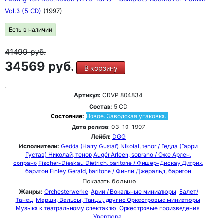
Vol.3 (5 CD)
(1997)
Есть в наличии
41499
руб.
34569 руб.
В корзину
Артикул:
CDVP 804834
Состав:
5 CD
Состояние:
Новое. Заводская упаковка.
Дата релиза:
03-10-1997
Лейбл:
DGG
Исполнители:
Gedda (Harry Gustaf) Nikolai, tenor / Гедда (Гарри
Густав) Николай, тенор
Augér Arleen, soprano / Оже Арлен,
сопрано
Fischer-Dieskau Dietrich, baritone / Фишер-Дискау Дитрих,
баритон
Finley Gerald, baritone / Финли Джеральд, баритон
Показать больше
Жанры:
Orchesterwerke
Арии / Вокальные миниатюры
Балет/
Танец
Марши, Вальсы, Танцы, другие Оркестровые миниатюры
Музыка к театральному спектаклю
Оркестровые произведения
Увертюра