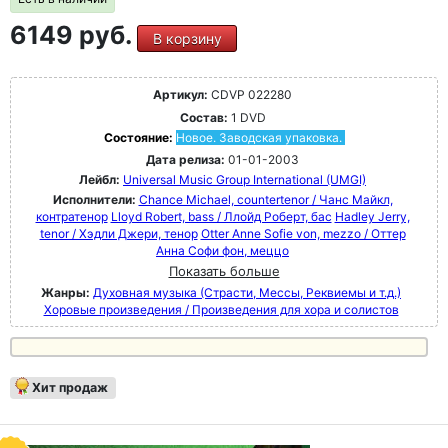
6149 руб.
В корзину
Артикул:
CDVP 022280
Состав:
1 DVD
Состояние:
Новое. Заводская упаковка.
Дата релиза:
01-01-2003
Лейбл:
Universal Music Group International (UMGI)
Исполнители:
Chance Michael, countertenor / Чанс Майкл,
контратенор
Lloyd Robert, bass / Ллойд Роберт, бас
Hadley Jerry,
tenor / Хэдли Джери, тенор
Otter Anne Sofie von, mezzo / Оттер
Анна Софи фон, меццо
Показать больше
Жанры:
Духовная музыка (Страсти, Мессы, Реквиемы и т.д.)
Хоровые произведения / Произведения для хора и солистов
Хит продаж