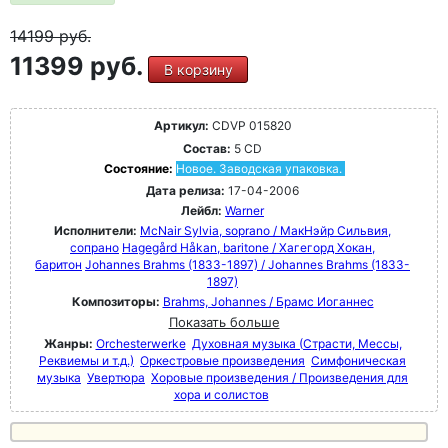
14199
руб.
11399 руб.
В корзину
Артикул:
CDVP 015820
Состав:
5 CD
Состояние:
Новое. Заводская упаковка.
Дата релиза:
17-04-2006
Лейбл:
Warner
Исполнители:
McNair Sylvia, soprano / МакНэйр Сильвия,
сопрано
Hagegård Håkan, baritone / Хагегорд Хокан,
баритон
Johannes Brahms (1833-1897) / Johannes Brahms (1833-
1897)
Композиторы:
Brahms, Johannes / Брамс Иоганнес
Показать больше
Жанры:
Orchesterwerke
Духовная музыка (Страсти, Мессы,
Реквиемы и т.д.)
Оркестровые произведения
Симфоническая
музыка
Увертюра
Хоровые произведения / Произведения для
хора и солистов