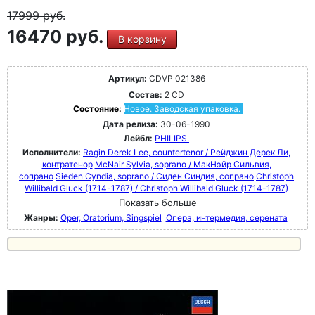
17999
руб.
16470 руб.
В корзину
Артикул:
CDVP 021386
Состав:
2 CD
Состояние:
Новое. Заводская упаковка.
Дата релиза:
30-06-1990
Лейбл:
PHILIPS.
Исполнители:
Ragin Derek Lee, countertenor / Рейджин Дерек Ли,
контратенор
McNair Sylvia, soprano / МакНэйр Сильвия,
сопрано
Sieden Cyndia, soprano / Сиден Синдия, сопрано
Christoph
Willibald Gluck (1714-1787) / Christoph Willibald Gluck (1714-1787)
Показать больше
Жанры:
Oper, Oratorium, Singspiel
Опера, интермедия, серената