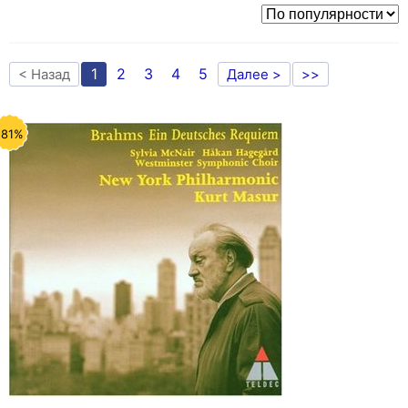
1
2
3
4
5
< Назад
Далее >
>>
-81%