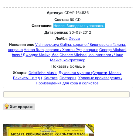
Артикул:
CDVP 164536
Состав:
50 CD
Состояние:
Новое. Заводская упаковка.
Дата релиза:
30-03-2012
Лейбл:
Decca
Исполнители:
Vishnevskaya Galina, soprano / Вишневская Галина,
сопрано
Holton Ruth, soprano / Холтон Рут, сопрано
George Michael,
bass / Джордж Майкл, бас
Chance Michael, countertenor / Чанс
Майкл, контратенор
Показать больше
Жанры:
Geistliche Musik
Духовная музыка (Страсти, Мессы,
Реквиемы и т.д.)
Кантата
Оратория
Хоровые произведения /
Произведения для хора и солистов
Хит продаж