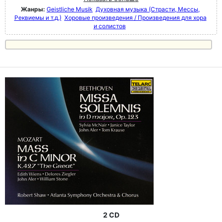
Жанры:
Geistliche Musik
Духовная музыка (Страсти, Мессы,
Реквиемы и т.д.)
Хоровые произведения / Произведения для хора
и солистов
2 CD