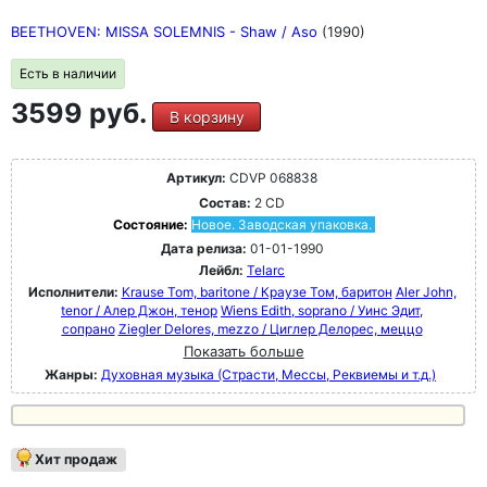
BEETHOVEN: MISSA SOLEMNIS - Shaw / Aso
(1990)
Есть в наличии
3599 руб.
В корзину
Артикул:
CDVP 068838
Состав:
2 CD
Состояние:
Новое. Заводская упаковка.
Дата релиза:
01-01-1990
Лейбл:
Telarc
Исполнители:
Krause Tom, baritone / Краузе Том, баритон
Aler John,
tenor / Алер Джон, тенор
Wiens Edith, soprano / Уинс Эдит,
сопрано
Ziegler Delores, mezzo / Циглер Делорес, меццо
Показать больше
Жанры:
Духовная музыка (Страсти, Мессы, Реквиемы и т.д.)
Хит продаж