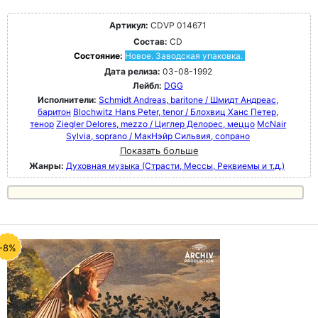
Артикул:
CDVP 014671
Состав:
CD
Состояние:
Новое. Заводская упаковка.
Дата релиза:
03-08-1992
Лейбл:
DGG
Исполнители:
Schmidt Andreas, baritone / Шмидт Андреас,
баритон
Blochwitz Hans Peter, tenor / Блохвиц Ханс Петер,
тенор
Ziegler Delores, mezzo / Циглер Делорес, меццо
McNair
Sylvia, soprano / МакНэйр Сильвия, сопрано
Показать больше
Жанры:
Духовная музыка (Страсти, Мессы, Реквиемы и т.д.)
-8%