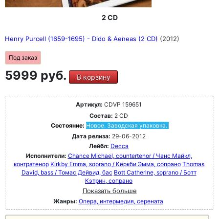
2 CD
Henry Purcell (1659-1695) - Dido & Aeneas (2 CD)
(2012)
Под заказ
5999 руб.
В корзину
Артикул:
CDVP 159651
Состав:
2 CD
Состояние:
Новое. Заводская упаковка.
Дата релиза:
29-06-2012
Лейбл:
Decca
Исполнители:
Chance Michael, countertenor / Чанс Майкл,
контратенор
Kirkby Emma, soprano / Кёркби Эмма, сопрано
Thomas
David, bass / Томас Дейвид, бас
Bott Catherine, soprano / Ботт
Кэтрин, сопрано
Показать больше
Жанры:
Опера, интермедия, серената