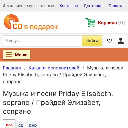
4 миллиона музыкальных записей на Виниле, CD и DVD
Контакты
Доставка
Оплата
Корзина
(0)
Найти
Меню
Главная
Каталог исполнителей
Музыка и песни
Priday Elisabeth, soprano / Прайдей Элизабет,
сопрано
Музыка и песни Priday Elisabeth,
soprano / Прайдей Элизабет,
сопрано
Все
CD
DVD