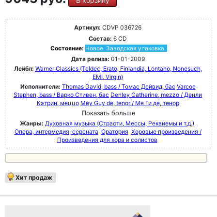
В корзину
Артикул:
CDVP 036726
Состав:
6 CD
Состояние:
Новое. Заводская упаковка.
Дата релиза:
01-01-2009
Лейбл:
Warner Classics (Teldec, Erato, Finlandia, Lontano, Nonesuch,
EMI, Virgin)
Исполнители:
Thomas David, bass / Томас Дейвид, бас
Varcoe
Stephen, bass / Варко Стивен, бас
Denley Catherine, mezzo / Денли
Кэтрин, меццо
Mey Guy de, tenor / Ме Ги де, тенор
Показать больше
Жанры:
Духовная музыка (Страсти, Мессы, Реквиемы и т.д.)
Опера, интермедия, серената
Оратория
Хоровые произведения /
Произведения для хора и солистов
Хит продаж