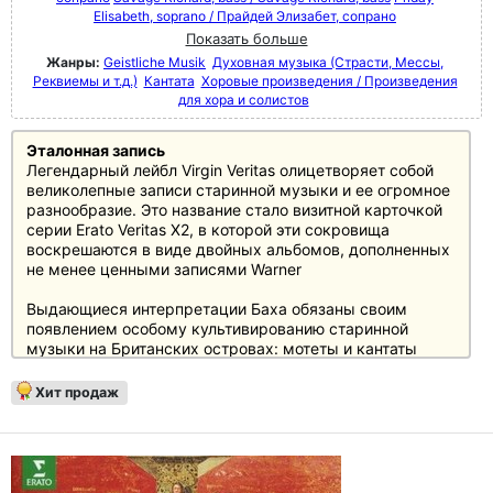
Elisabeth, soprano / Прайдей Элизабет, сопрано
Показать больше
Жанры:
Geistliche Musik
Духовная музыка (Страсти, Мессы,
Реквиемы и т.д.)
Кантата
Хоровые произведения / Произведения
для хора и солистов
Эталонная запись
Легендарный лейбл Virgin Veritas олицетворяет собой
великолепные записи старинной музыки и ее огромное
разнообразие. Это название стало визитной карточкой
серии Erato Veritas X2, в которой эти сокровища
воскрешаются в виде двойных альбомов, дополненных
не менее ценными записями Warner
Выдающиеся интерпретации Баха обязаны своим
появлением особому культивированию старинной
музыки на Британских островах: мотеты и кантаты
Баха № 50 и 118 Джона Элиота Гардинера с хором
Монтеверди являются известными примерами этого.
Хит продаж