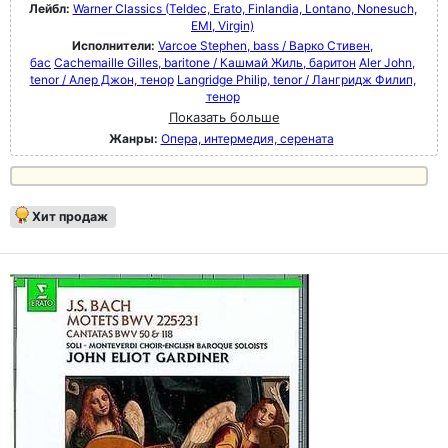
Лейбл:
Warner Classics (Teldec, Erato, Finlandia, Lontano, Nonesuch,
EMI, Virgin)
Исполнители:
Varcoe Stephen, bass / Варко Стивен,
бас
Cachemaille Gilles, baritone / Кашмай Жиль, баритон
Aler John,
tenor / Алер Джон, тенор
Langridge Philip, tenor / Лангридж Филип,
тенор
Показать больше
Жанры:
Опера, интермедия, серената
Хит продаж