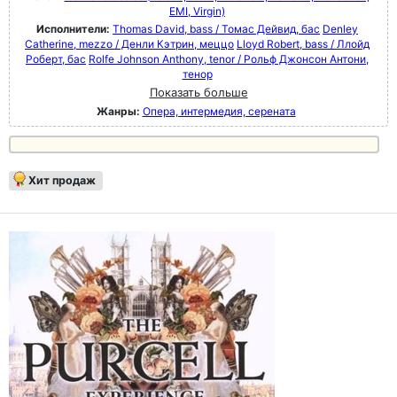
EMI, Virgin)
Исполнители:
Thomas David, bass / Томас Дейвид, бас
Denley
Catherine, mezzo / Денли Кэтрин, меццо
Lloyd Robert, bass / Ллойд
Роберт, бас
Rolfe Johnson Anthony, tenor / Рольф Джонсон Антони,
тенор
Показать больше
Жанры:
Опера, интермедия, серената
Хит продаж