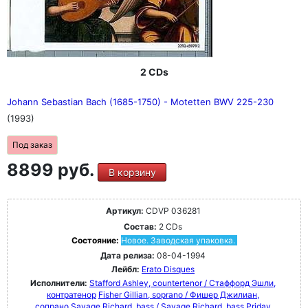
2 CDs
Johann Sebastian Bach (1685-1750) - Motetten BWV 225-230
(1993)
Под заказ
8899 руб.
В корзину
Артикул:
CDVP 036281
Состав:
2 CDs
Состояние:
Новое. Заводская упаковка.
Дата релиза:
08-04-1994
Лейбл:
Erato Disques
Исполнители:
Stafford Ashley, countertenor / Стаффорд Эшли,
контратенор
Fisher Gillian, soprano / Фишер Джилиан,
сопрано
Savage Richard, bass / Savage Richard, bass
Priday