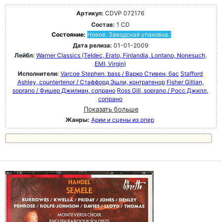
Артикул:
CDVP 072176
Состав:
1 CD
Состояние:
Новое. Заводская упаковка.
Дата релиза:
01-01-2009
Лейбл:
Warner Classics (Teldec, Erato, Finlandia, Lontano, Nonesuch,
EMI, Virgin)
Исполнители:
Varcoe Stephen, bass / Варко Стивен, бас
Stafford
Ashley, countertenor / Стаффорд Эшли, контратенор
Fisher Gillian,
soprano / Фишер Джилиан, сопрано
Ross Gill, soprano / Росс Джилл,
сопрано
Показать больше
Жанры:
Арии и сцены из опер