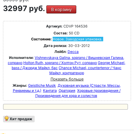
32997 руб.
В корзину
Артикул:
CDVP 164536
Состав:
50 CD
Состояние:
Новое. Заводская упаковка.
Дата релиза:
30-03-2012
Лейбл:
Decca
Исполнители:
Vishnevskaya Galina, soprano / Вишневская Галина,
сопрано
Holton Ruth, soprano / Холтон Рут, сопрано
George Michael,
bass / Джордж Майкл, бас
Chance Michael, countertenor / Чанс
Майкл, контратенор
Показать больше
Жанры:
Geistliche Musik
Духовная музыка (Страсти, Мессы,
Реквиемы и т.д.)
Кантата
Оратория
Хоровые произведения /
Произведения для хора и солистов
Хит продаж