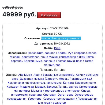
59999
руб.
49999 руб.
В корзину
Артикул:
CDVP 254769
Состав:
50 CD
Состояние:
Новое. Заводская упаковка.
Дата релиза:
10-08-2012
Лейбл:
DGG
Исполнители:
Holton Ruth, soprano / Холтон Рут, сопрано
Chance
Michael, countertenor / Чанс Майкл, контратенор
Kirkby Emma,
soprano / Кёркби Эмма, сопрано
Thomas David, bass / Томас
Дейвид, бас
Показать больше
Жанры:
Alte Musik
Арии / Вокальные миниатюры
Арии и сцены из
опер
Духовная музыка (Страсти, Мессы, Реквиемы и т.д.)
Камерная и инструментальная музыка
Кантата
Клавесин соло
Концерт
Мадригал
Марши, Вальсы, Танцы, другие Оркестровые
миниатюры
Музыка к театральному спектаклю
Опера,
интермедия, серената
Оратория
Орган соло
Оркестровые
произведения
Увертюра
Хоровые произведения / Произведения
для хора и солистов