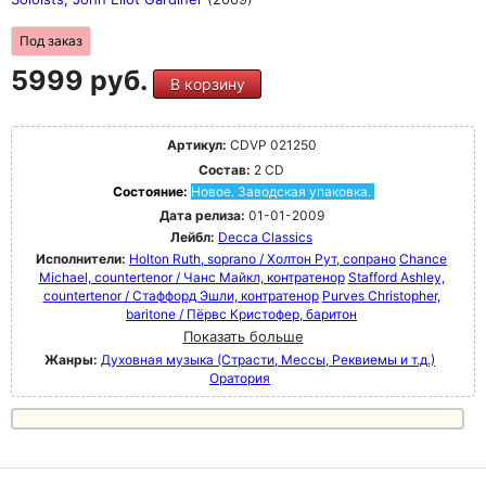
Под заказ
5999 руб.
В корзину
Артикул:
CDVP 021250
Состав:
2 CD
Состояние:
Новое. Заводская упаковка.
Дата релиза:
01-01-2009
Лейбл:
Decca Classics
Исполнители:
Holton Ruth, soprano / Холтон Рут, сопрано
Chance
Michael, countertenor / Чанс Майкл, контратенор
Stafford Ashley,
countertenor / Стаффорд Эшли, контратенор
Purves Christopher,
baritone / Пёрвс Кристофер, баритон
Показать больше
Жанры:
Духовная музыка (Страсти, Мессы, Реквиемы и т.д.)
Оратория