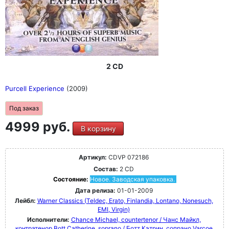
2 CD
Purcell Experience
(2009)
Под заказ
4999 руб.
В корзину
Артикул:
CDVP 072186
Состав:
2 CD
Состояние:
Новое. Заводская упаковка.
Дата релиза:
01-01-2009
Лейбл:
Warner Classics (Teldec, Erato, Finlandia, Lontano, Nonesuch,
EMI, Virgin)
Исполнители:
Chance Michael, countertenor / Чанс Майкл,
контратенор
Bott Catherine, soprano / Ботт Кэтрин, сопрано
Varcoe