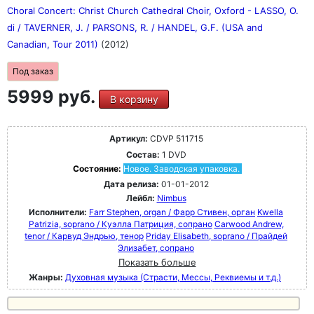
Choral Concert: Christ Church Cathedral Choir, Oxford - LASSO, O.
di / TAVERNER, J. / PARSONS, R. / HANDEL, G.F. (USA and
Canadian, Tour 2011)
(2012)
Под заказ
5999 руб.
В корзину
Артикул:
CDVP 511715
Состав:
1 DVD
Состояние:
Новое. Заводская упаковка.
Дата релиза:
01-01-2012
Лейбл:
Nimbus
Исполнители:
Farr Stephen, organ / Фарр Стивен, орган
Kwella
Patrizia, soprano / Куэлла Патриция, сопрано
Carwood Andrew,
tenor / Карвуд Эндрью, тенор
Priday Elisabeth, soprano / Прайдей
Элизабет, сопрано
Показать больше
Жанры:
Духовная музыка (Страсти, Мессы, Реквиемы и т.д.)