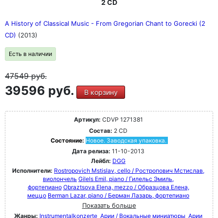
2 CD
A History of Classical Music - From Gregorian Chant to Gorecki (2
CD)
(2013)
Есть в наличии
47549
руб.
39596 руб.
В корзину
Артикул:
CDVP 1271381
Состав:
2 CD
Состояние:
Новое. Заводская упаковка.
Дата релиза:
11-10-2013
Лейбл:
DGG
Исполнители:
Rostropovich Mstislav, cello / Ростропович Мстислав,
виолончель
Gilels Emil, piano / Гилельс Эмиль,
фортепиано
Obraztsova Elena, mezzo / Образцова Елена,
меццо
Berman Lazar, piano / Берман Лазарь, фортепиано
Показать больше
Жанры:
Instrumentalkonzerte
Арии / Вокальные миниатюры
Арии