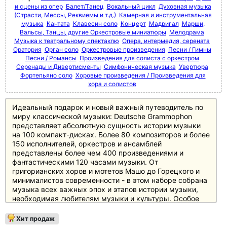
и сцены из опер
Балет/Танец
Вокальный цикл
Духовная музыка
(Страсти, Мессы, Реквиемы и т.д.)
Камерная и инструментальная
музыка
Кантата
Клавесин соло
Концерт
Мадригал
Марши,
Вальсы, Танцы, другие Оркестровые миниатюры
Мелодрама
Музыка к театральному спектаклю
Опера, интермедия, серената
Оратория
Орган соло
Оркестровые произведения
Песни / Гимны
Песни / Романсы
Произведения для солиста с оркестром
Серенады и Дивертисменты
Симфоническая музыка
Увертюра
Фортепьяно соло
Хоровые произведения / Произведения для
хора и солистов
Идеальный подарок и новый важный путеводитель по
миру классической музыки: Deutsche Grammophon
представляет абсолютную сущность истории музыки
на 100 компакт-дисках. Более 80 композиторов и более
150 исполнителей, оркестров и ансамблей
представлены более чем 400 произведениями и
фантастическими 120 часами музыки. От
григорианских хоров и мотетов Машо до Горецкого и
минималистов современности - в этом наборе собрана
музыка всех важных эпох и этапов истории музыки,
необходимая любителям музыки и культуры. Особое
внимание уделено основному репертуару с великими
классиками и романтиками, а также XX веку, который
Хит продаж
представлен в боксе не менее чем 20 дисками.