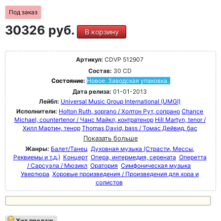
Под заказ
30326 руб.
В корзину
Артикул:
CDVP 512907
Состав:
30 CD
Состояние:
Новое. Заводская упаковка.
Дата релиза:
01-01-2013
Лейбл:
Universal Music Group International (UMGI)
Исполнители:
Holton Ruth, soprano / Холтон Рут, сопрано
Chance
Michael, countertenor / Чанс Майкл, контратенор
Hill Martyn, tenor /
Хилл Мартин, тенор
Thomas David, bass / Томас Дейвид, бас
Показать больше
Жанры:
Балет/Танец
Духовная музыка (Страсти, Мессы,
Реквиемы и т.д.)
Концерт
Опера, интермедия, серената
Оперетта
/ Сарсуэла / Мюзикл
Оратория
Симфоническая музыка
Увертюра
Хоровые произведения / Произведения для хора и
солистов
Хит продаж