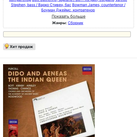
Stephen, bass / Варко Стивен, бас
Bowman James, countertenor /
Боуман Джеймс, контратенор
Показать больше
Жанры:
Сборник
Хит продаж