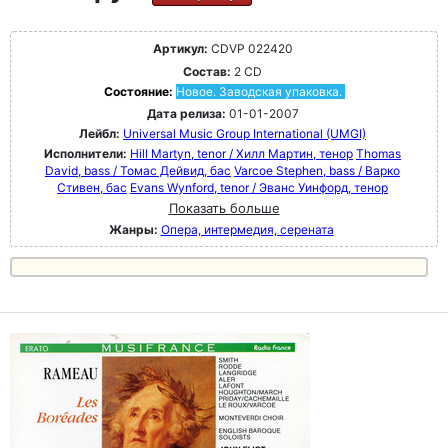
Артикул:
CDVP 022420
Состав:
2 CD
Состояние:
Новое. Заводская упаковка.
Дата релиза:
01-01-2007
Лейбл:
Universal Music Group International (UMGI)
Исполнители:
Hill Martyn, tenor / Хилл Мартин, тенор
Thomas
David, bass / Томас Дейвид, бас
Varcoe Stephen, bass / Варко
Стивен, бас
Evans Wynford, tenor / Эванс Уинфорд, тенор
Показать больше
Жанры:
Опера, интермедия, серената