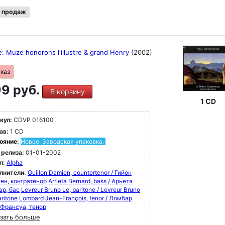
 продаж
: Muze honorons l'illustre & grand Henry
(2002)
аказ
9 руб.
В корзину
1 CD
кул:
CDVP 016100
ав:
1 CD
ояние:
Новое. Заводская упаковка.
 релиза:
01-01-2002
л:
Alpha
лнители:
Guillon Damien, countertenor / Гийон
ен, контратенор
Arrieta Bernard, bass / Арьета
ар, бас
Levreur Bruno Le, baritone / Levreur Bruno
aritone
Lombard Jean-François, tenor / Ломбар
Франсуа, тенор
зать больше