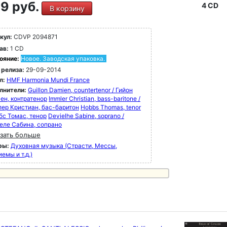
9 руб.
4 CD
В корзину
кул:
CDVP 2094871
ав:
1 CD
ояние:
Новое. Заводская упаковка.
 релиза:
29-09-2014
л:
HMF Harmonia Mundi France
лнители:
Guillon Damien, countertenor / Гийон
ен, контратенор
Immler Christian, bass-baritone /
ер Кристиан, бас-баритон
Hobbs Thomas, tenor
бс Томас, тенор
Devielhe Sabine, soprano /
еле Сабина, сопрано
зать больше
ры:
Духовная музыка (Страсти, Мессы,
емы и т.д.)