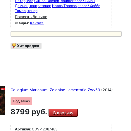
Петер, бас
Guillon Damien, countertenor / Гийон
Дамьен, контратенор
Hobbs Thomas, tenor / Хоббс
Томас, тенор
Показать больше
Жанры:
Кантата
Хит продаж
Collegium Marianum: Zelenka: Lamentatio Zwv53
(2014)
Под заказ
8799 руб.
В корзину
Артикул:
CDVP 2087483