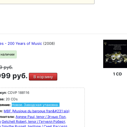
les - 200 Years of Music
(2008)
в наличии
49
руб.
99 руб.
1 CD
В корзину
кул:
CDVP 188116
ав:
20 CDs
ояние:
Новое. Заводская упаковка.
л:
MBF (Musique du baroque fran&#231;ais)
лнители:
Agnew Paul, tenor / Эгнью Пол,
р
Getchell Robert, tenor / Гетчелл Роберт,
р
Smythe Russell, baritone / Смит Расселл,