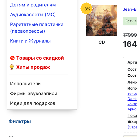
Детям и родителям
-8%
Jean-B
Аудиокассеты (MC)
Есть 
Раритетные пластинки
(первопрессы)
1799
Книги и Журналы
CD
164
Товары со скидкой
Арти
Хиты продаж
Сост
Сост
Лейб
Исполнители
Испо
Фирмы звукозаписи
тено
Damie
Идеи для подарков
конт
Арно
Пока
Фильтры
Жан
(Стра