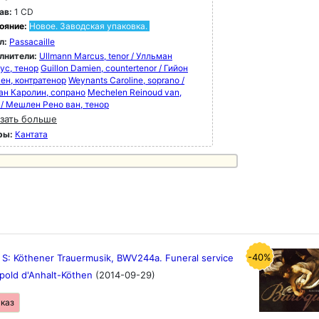
ав:
1 CD
ояние:
Новое. Заводская упаковка.
л:
Passacaille
лнители:
Ullmann Marcus, tenor / Улльман
ус, тенор
Guillon Damien, countertenor / Гийон
ен, контратенор
Weynants Caroline, soprano /
ан Каролин, сопрано
Mechelen Reinoud van,
 / Мешлен Рено ван, тенор
зать больше
ры:
Кантата
-40%
 S: Köthener Trauermusik, BWV244a. Funeral service
opold d'Anhalt-Köthen
(2014-09-29)
аказ