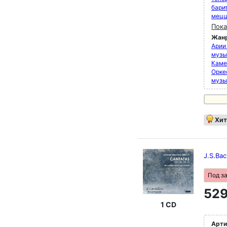
бари
мец
Пока
Жан
Арии
музык
Каме
Орке
музы
Хит
J.S.Ba
Под з
529
1 CD
Арти