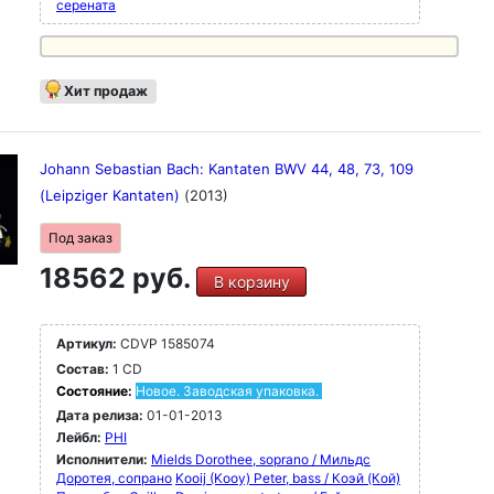
серената
Хит продаж
Johann Sebastian Bach: Kantaten BWV 44, 48, 73, 109
(Leipziger Kantaten)
(2013)
Под заказ
18562 руб.
В корзину
Артикул:
CDVP 1585074
Состав:
1 CD
Состояние:
Новое. Заводская упаковка.
Дата релиза:
01-01-2013
Лейбл:
PHI
Исполнители:
Mields Dorothee, soprano / Мильдс
Доротея, сопрано
Kooij (Kooy) Peter, bass / Коэй (Кой)