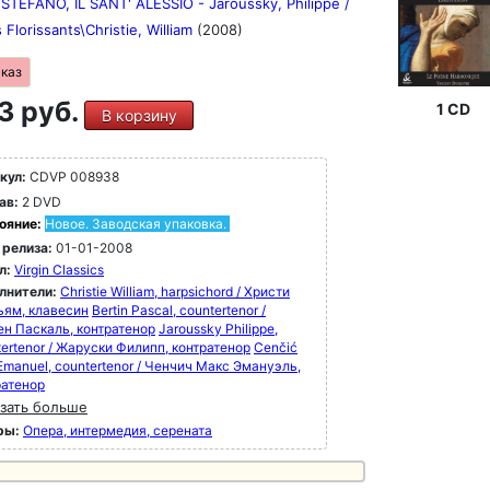
STEFANO, IL SANT' ALESSIO - Jaroussky, Philippe /
 Florissants\Christie, William
(2008)
аказ
3 руб.
1 CD
В корзину
кул:
CDVP 008938
ав:
2 DVD
ояние:
Новое. Заводская упаковка.
 релиза:
01-01-2008
л:
Virgin Classics
лнители:
Christie William, harpsichord / Христи
ьям, клавесин
Bertin Pascal, countertenor /
ен Паскаль, контратенор
Jaroussky Philippe,
ertenor / Жаруски Филипп, контратенор
Cenčić
Emanuel, countertenor / Ченчич Макс Эмануэль,
ратенор
зать больше
ры:
Опера, интермедия, серената