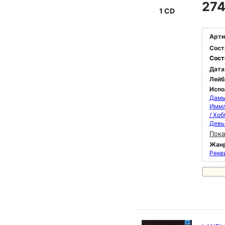
274
1 CD
Арти
Сост
Сост
Дата
Лейб
Испо
Дамь
Иммл
/ Хоб
Девь
Пока
Жан
Рекви