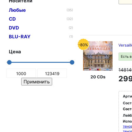
Носители
Любые
(35)
CD
(32)
DVD
(2)
BLU-RAY
(1)
-80%
Versail
Цена
Есть 
1481
20 CDs
299
Арти
Сост
Сост
Лейб
Испо
тено
тено