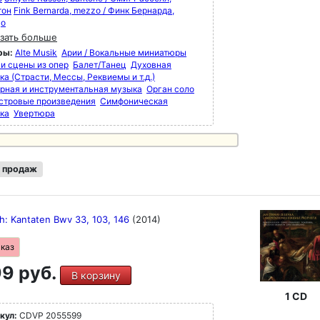
тон
Fink Bernarda, mezzo / Финк Бернарда,
цо
зать больше
ры:
Alte Musik
Арии / Вокальные миниатюры
 и сцены из опер
Балет/Танец
Духовная
а (Страсти, Мессы, Реквиемы и т.д.)
рная и инструментальная музыка
Орган соло
стровые произведения
Симфоническая
ка
Увертюра
 продаж
ch: Kantaten Bwv 33, 103, 146
(2014)
аказ
9 руб.
В корзину
1 CD
кул:
CDVP 2055599