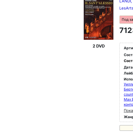
LANDI, 
LesArts
Под з
712
2 DVD
Арти
Сост
Сост
Дата
Лейб
Испо
Уилл
Берт
count
Max 
конт
Пока
Жан