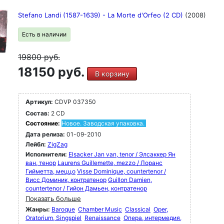
Stefano Landi (1587-1639) - La Morte d'Orfeo (2 CD)
(2008)
Есть в наличии
19800
руб.
18150 руб.
В корзину
Артикул:
CDVP 037350
Состав:
2 CD
Состояние:
Новое. Заводская упаковка.
Дата релиза:
01-09-2010
Лейбл:
ZigZag
Исполнители:
Elsacker Jan van, tenor / Элсаккер Ян
ван, тенор
Laurens Guillemette, mezzo / Лоранс
Гийметта, меццо
Visse Dominique, countertenor /
Висс Доминик, контратенор
Guillon Damien,
countertenor / Гийон Дамьен, контратенор
Показать больше
Жанры:
Baroque
Chamber Music
Classical
Oper,
Oratorium, Singspiel
Renaissance
Опера, интермедия,