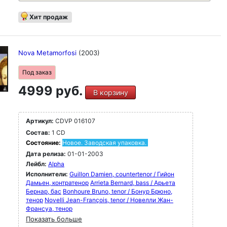
Хит продаж
Nova Metamorfosi
(2003)
Под заказ
4999 руб.
В корзину
Артикул:
CDVP 016107
Состав:
1 CD
Состояние:
Новое. Заводская упаковка.
Дата релиза:
01-01-2003
Лейбл:
Alpha
Исполнители:
Guillon Damien, countertenor / Гийон
Дамьен, контратенор
Arrieta Bernard, bass / Арьета
Бернар, бас
Bonhoure Bruno, tenor / Бонур Брюно,
тенор
Novelli Jean-François, tenor / Новелли Жан-
Франсуа, тенор
Показать больше