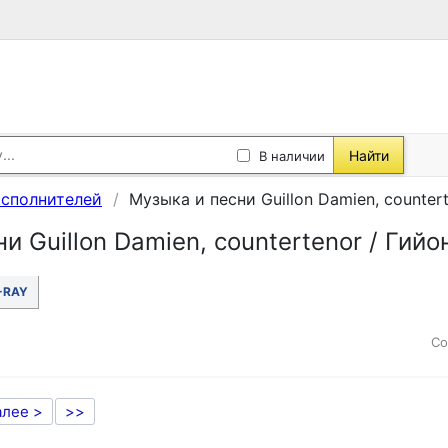
Найти
В наличии
исполнителей
Музыка и песни Guillon Damien, counter
и Guillon Damien, countertenor / Гий
-RAY
Со
алее >
>>