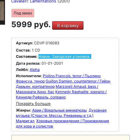
Cavalieri: Lamentations
(2001)
Под заказ
5999 руб.
В корзину
Артикул:
CDVP 016083
Состав:
1 CD
Состояние:
Новое. Заводская упаковка.
Дата релиза:
01-01-2001
Лейбл:
Alpha
Исполнители:
Piolino François, tenor / Пьолино
Франсуа, тенор
Guillon Damien, countertenor / Гийон
Дамьен, контратенор
Marzorati Arnaud, bass /
Марзорати Арно, бас
Kennedy Raphaële, soprano /
Кеннеди Рафаэль, сопрано
Показать больше
Жанры:
Арии / Вокальные миниатюры
Духовная
музыка (Страсти, Мессы, Реквиемы и т.д.)
Мадригал
Хоровые произведения / Произведения
для хора и солистов