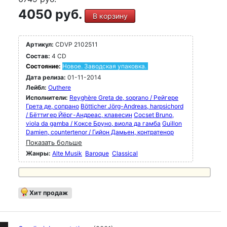
4050 руб.
В корзину
Артикул:
CDVP 2102511
Состав:
4 CD
Состояние:
Новое. Заводская упаковка.
Дата релиза:
01-11-2014
Лейбл:
Outhere
Исполнители:
Reyghère Greta de, soprano / Рейгере
Грета де, сопрано
Bötticher Jörg-Andreas, harpsichord
/ Бёттигер Йёрг-Андреас, клавесин
Cocset Bruno,
viola da gamba / Коксе Бруно, виола да гамба
Guillon
Damien, countertenor / Гийон Дамьен, контратенор
Показать больше
Жанры:
Alte Musik
Baroque
Classical
Хит продаж