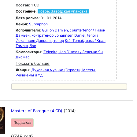
Состав:
1 CD
Состояние:
Новое. Заводская упаковка.
Дата релиза:
01-01-2014
Лейбл:
Supraphon
Исполнители:
Guillon Damien, countertenor / Гийон
Дамьен, контратенор
Johannsen Daniel, tenor /
Йоханнсен Даньель, тенор
Král Tomáš, bass / Крал
Томаш, бас
Композиторы:
Zelenka, Jan Dismas / Зеленка Ян
Дисмас
Показать больше
Жанры:
Духовная музыка (Страсти, Мессы,
Реквиемы и т.д.)
Masters of Baroque (4 CD)
(2014)
Под заказ
6749
руб.