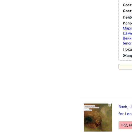
Сост
Сост
Лейб
Испо
Марк
Дамь
Вейн
tenor
Пока
Жан
Bach, J
for Le
Под з