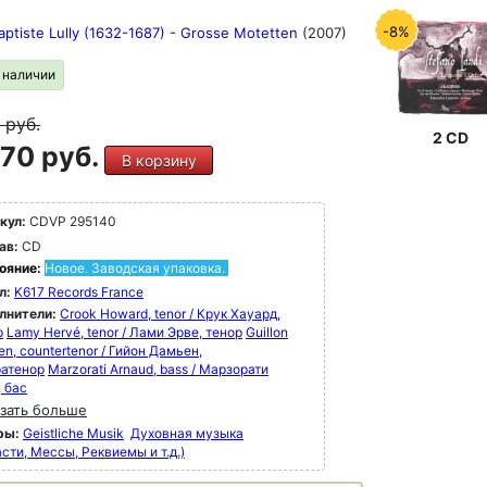
-8%
aptiste Lully (1632-1687) - Grosse Motetten
(2007)
в наличии
9
руб.
2 CD
70 руб.
В корзину
кул:
CDVP 295140
ав:
CD
ояние:
Новое. Заводская упаковка.
л:
K617 Records France
лнители:
Crook Howard, tenor / Крук Хауард,
р
Lamy Hervé, tenor / Лами Эрве, тенор
Guillon
n, countertenor / Гийон Дамьен,
ратенор
Marzorati Arnaud, bass / Марзорати
, бас
зать больше
ры:
Geistliche Musik
Духовная музыка
сти, Мессы, Реквиемы и т.д.)