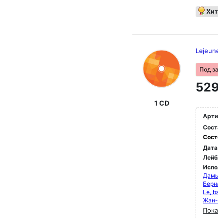
Хит
Lejeune
Под з
529
1 CD
Арти
Сост
Сост
Дата
Лейб
Испо
Дамь
Берн
Le, b
Жан-
Пока