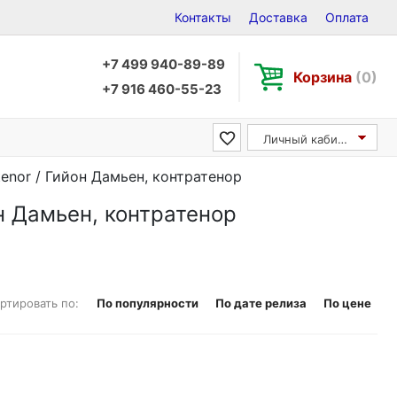
Контакты
Доставка
Оплата
+7 499 940-89-89
Корзина
(0)
+7 916 460-55-23
Личный кабинет
tenor / Гийон Дамьен, контратенор
он Дамьен, контратенор
ртировать по:
По популярности
По дате релиза
По цене