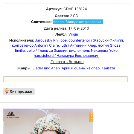
Артикул:
CDVP 138124
Состав:
2 CD
Состояние:
Новое. Заводская упаковка.
Дата релиза:
17-09-2010
Лейбл:
Virgin
Исполнители:
Jaroussky Philippe, countertenor / Жаруски Филипп,
контратенор
Antonini Claire, luth / Антонини Клер, лютня
Gliozzi
Emilia, cello / Глиоцци Эмилия, виолончель
Nakamura Yoko,
harpsichord / Накамура Ёко, клавесин
Показать больше
Жанры:
Lieder und Arien
Арии и сцены из опер
Кантата
Хит продаж