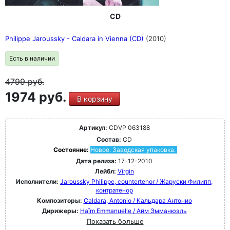
CD
Philippe Jaroussky - Caldara in Vienna (CD)
(2010)
Есть в наличии
4799
руб.
1974 руб.
В корзину
Артикул:
CDVP 063188
Состав:
CD
Состояние:
Новое. Заводская упаковка.
Дата релиза:
17-12-2010
Лейбл:
Virgin
Исполнители:
Jaroussky Philippe, countertenor / Жаруски Филипп,
контратенор
Композиторы:
Caldara, Antonio / Кальдара Антонио
Дирижеры:
Haïm Emmanuelle / Айм Эмманюэль
Показать больше