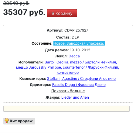
38549
руб.
35307 руб.
В корзину
Артикул:
CDVP 257927
Состав:
2 LP
Состояние:
Новое. Заводская упаковка.
Дата релиза:
19-10-2012
Лейбл:
Decca
Исполнители:
Bartoli Cecilia, mezzo / Бартоли Чечилия,
меццо
Jaroussky Philippe, countertenor / Жаруски Филипп,
контратенор
Композиторы:
Steffani, Agostino / Стеффани Агостино
Дирижеры:
Fasolis Diego / Фасолис Диего
Показать больше
Жанры:
Lieder und Arien
Хит продаж