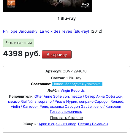
1 Blu-ray
Philippe Jaroussky: La voix des rêves (Blu-ray)
(2012)
Есть в наличии
4398 руб.
В корзину
Артикул:
CDVP 294670
Состав:
1 Blu-ray
Состояние:
Новое. Заводская упаковка.
Лейбл:
Virgin Records
Исполнители:
Otter Anne Sofie von, mezzo / Оттер Анна Софи фон,
меццо
Rial Núria, soprano / Риаль Нурия, сопрано
Capuçon Renaud,
violin / Капюсон Рено, скрипка
Capuçon Gautier, cello / Капюсон
Готье, виолончель
Показать больше
Жанры:
Арии и сцены из опер
Песни / Романсы