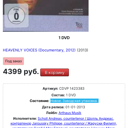
1 DVD
HEAVENLY VOICES (Documentary, 2012)
(2013)
Под заказ
4399 руб.
В корзину
Артикул:
CDVP 1423383
Состав:
1 DVD
Состояние:
Новое. Заводская упаковка.
Дата релиза:
01-01-2013
Лейбл:
Arthaus Musik
Исполнители:
Scholl Andreas, countertenor / Шолль Андреас,
контратенор
Jaroussky Philippe, countertenor / Жаруски Филипп,