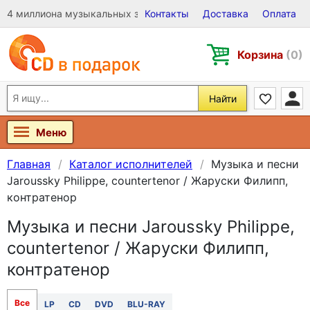
4 миллиона музыкальных записей на Виниле, CD и DVD
Контакты
Доставка
Оплата
Корзина
(0)
Найти
Меню
Главная
Каталог исполнителей
Музыка и песни
Jaroussky Philippe, countertenor / Жаруски Филипп,
контратенор
Музыка и песни Jaroussky Philippe,
countertenor / Жаруски Филипп,
контратенор
Все
LP
CD
DVD
BLU-RAY