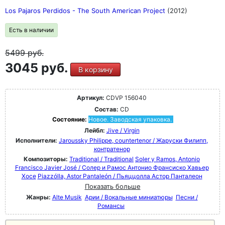
Los Pajaros Perdidos - The South American Project
(2012)
Есть в наличии
5499
руб.
3045 руб.
В корзину
Артикул:
CDVP 156040
Состав:
CD
Состояние:
Новое. Заводская упаковка.
Лейбл:
Jive / Virgin
Исполнители:
Jaroussky Philippe, countertenor / Жаруски Филипп,
контратенор
Композиторы:
Traditional / Traditional
Soler y Ramos, Antonio
Francisco Javier José / Солер и Рамос Антонио Франсиско Хавьер
Хосе
Piazzólla, Astor Pantaleón / Пьяццолла Астор Панталеон
Показать больше
Жанры:
Alte Musik
Арии / Вокальные миниатюры
Песни /
Романсы