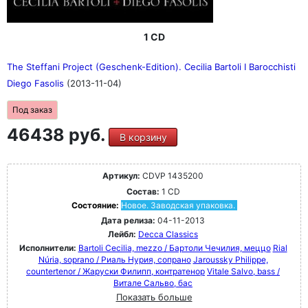
1 CD
The Steffani Project (Geschenk-Edition). Cecilia Bartoli I Barocchisti
Diego Fasolis
(2013-11-04)
Под заказ
46438 руб.
В корзину
Артикул:
CDVP 1435200
Состав:
1 CD
Состояние:
Новое. Заводская упаковка.
Дата релиза:
04-11-2013
Лейбл:
Decca Classics
Исполнители:
Bartoli Cecilia, mezzo / Бартоли Чечилия, меццо
Rial
Núria, soprano / Риаль Нурия, сопрано
Jaroussky Philippe,
countertenor / Жаруски Филипп, контратенор
Vitale Salvo, bass /
Витале Сальво, бас
Показать больше