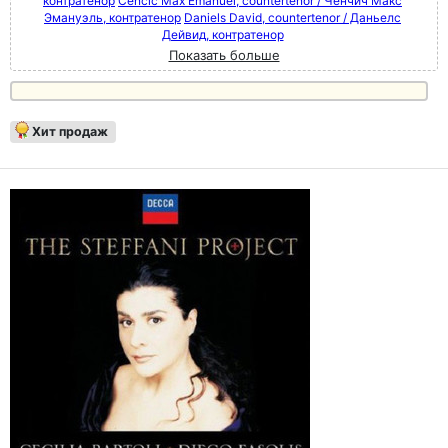
контратенор
Cenčić Max Emanuel, countertenor / Ченчич Макс
Эмануэль, контратенор
Daniels David, countertenor / Даньелс
Дейвид, контратенор
Показать больше
Хит продаж