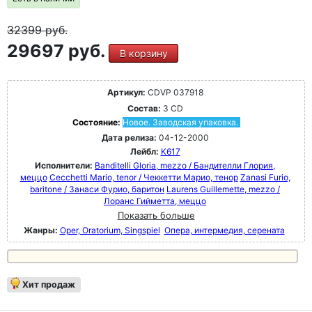
32399
руб.
29697 руб.
В корзину
Артикул:
CDVP 037918
Состав:
3 CD
Состояние:
Новое. Заводская упаковка.
Дата релиза:
04-12-2000
Лейбл:
K617
Исполнители:
Banditelli Gloria, mezzo / Бандителли Глория,
меццо
Cecchetti Mario, tenor / Чеккетти Марио, тенор
Zanasi Furio,
baritone / Занаси Фурио, баритон
Laurens Guillemette, mezzo /
Лоранс Гийметта, меццо
Показать больше
Жанры:
Oper, Oratorium, Singspiel
Опера, интермедия, серената
Хит продаж