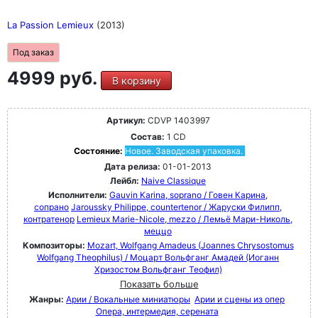
La Passion Lemieux
(2013)
Под заказ
4999 руб.
В корзину
Артикул:
CDVP 1403997
Состав:
1 CD
Состояние:
Новое. Заводская упаковка.
Дата релиза:
01-01-2013
Лейбл:
Naive Classique
Исполнители:
Gauvin Karina, soprano / Говен Карина,
сопрано
Jaroussky Philippe, countertenor / Жаруски Филипп,
контратенор
Lemieux Marie-Nicole, mezzo / Лемьё Мари-Николь,
меццо
Композиторы:
Mozart, Wolfgang Amadeus (Joannes Chrysostomus
Wolfgang Theophilus) / Моцарт Вольфганг Амадей (Иоганн
Хризостом Вольфганг Теофил)
Показать больше
Жанры:
Арии / Вокальные миниатюры
Арии и сцены из опер
Опера, интермедия, серената