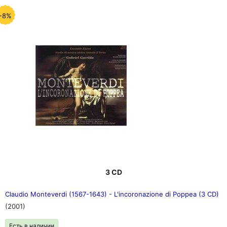
-8%
3 CD
Claudio Monteverdi (1567-1643) - L'incoronazione di Poppea (3 CD)
(2001)
Есть в наличии