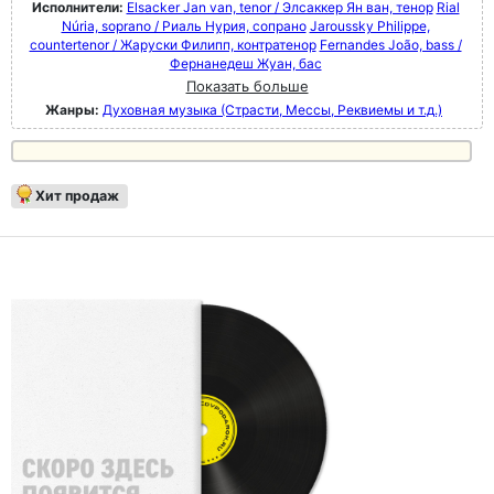
Исполнители:
Elsacker Jan van, tenor / Элсаккер Ян ван, тенор
Rial
Núria, soprano / Риаль Нурия, сопрано
Jaroussky Philippe,
countertenor / Жаруски Филипп, контратенор
Fernandes João, bass /
Фернанедеш Жуан, бас
Показать больше
Жанры:
Духовная музыка (Страсти, Мессы, Реквиемы и т.д.)
Хит продаж