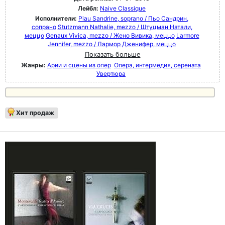
Лейбл:
Naive Classique
Исполнители:
Piau Sandrine, soprano / Пьо Сандрин,
сопрано
Stutzmann Nathalie, mezzo / Штуцман Натали,
меццо
Genaux Vivica, mezzo / Жено Вивика, меццо
Larmore
Jennifer, mezzo / Лармор Дженифер, меццо
Показать больше
Жанры:
Арии и сцены из опер
Опера, интермедия, серената
Увертюра
Хит продаж