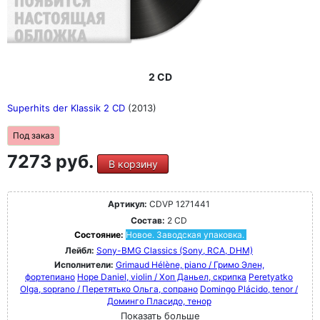
2 CD
Superhits der Klassik 2 CD
(2013)
Под заказ
7273 руб.
В корзину
Артикул:
CDVP 1271441
Состав:
2 CD
Состояние:
Новое. Заводская упаковка.
Лейбл:
Sony-BMG Classics (Sony, RCA, DHM)
Исполнители:
Grimaud Hélène, piano / Гримо Элен,
фортепиано
Hope Daniel, violin / Хоп Даньел, скрипка
Peretyatko
Olga, soprano / Перетятько Ольга, сопрано
Domingo Plácido, tenor /
Доминго Пласидо, тенор
Показать больше