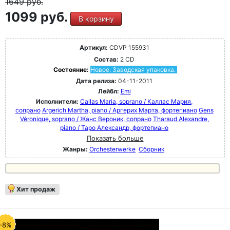
1649
руб.
1099 руб.
В корзину
Артикул:
CDVP 155931
Состав:
2 CD
Состояние:
Новое. Заводская упаковка.
Дата релиза:
04-11-2011
Лейбл:
Emi
Исполнители:
Callas Maria, soprano / Каллас Мария,
сопрано
Argerich Martha, piano / Аргерих Марта, фортепиано
Gens
Véronique, soprano / Жанс Вероник, сопрано
Tharaud Alexandre,
piano / Таро Александр, фортепиано
Показать больше
Жанры:
Orchesterwerke
Сборник
Хит продаж
-8%