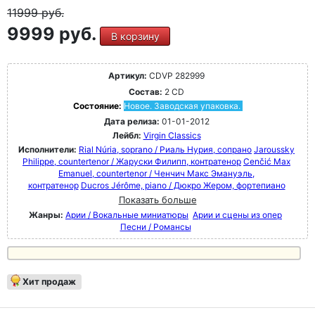
11999
руб.
9999 руб.
В корзину
Артикул:
CDVP 282999
Состав:
2 CD
Состояние:
Новое. Заводская упаковка.
Дата релиза:
01-01-2012
Лейбл:
Virgin Classics
Исполнители:
Rial Núria, soprano / Риаль Нурия, сопрано
Jaroussky
Philippe, countertenor / Жаруски Филипп, контратенор
Cenčić Max
Emanuel, countertenor / Ченчич Макс Эмануэль,
контратенор
Ducros Jérôme, piano / Дюкро Жером, фортепиано
Показать больше
Жанры:
Арии / Вокальные миниатюры
Арии и сцены из опер
Песни / Романсы
Хит продаж