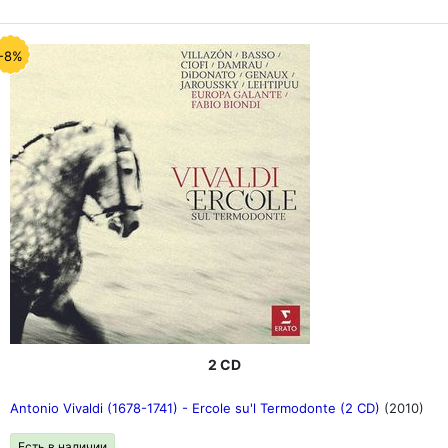
-8%
2 CD
Antonio Vivaldi (1678-1741) - Ercole su'l Termodonte (2 CD)
(2010)
Есть в наличии