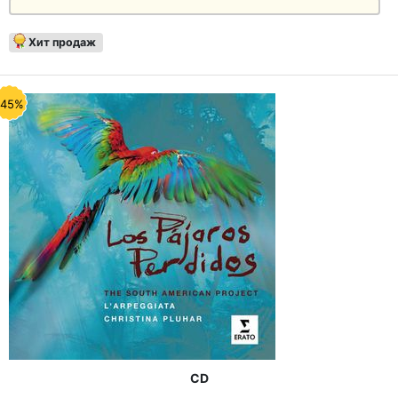
Хит продаж
-45%
CD