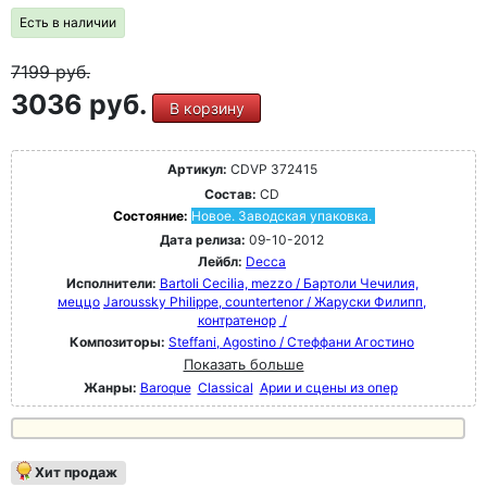
Есть в наличии
7199
руб.
3036 руб.
В корзину
Артикул:
CDVP 372415
Состав:
CD
Состояние:
Новое. Заводская упаковка.
Дата релиза:
09-10-2012
Лейбл:
Decca
Исполнители:
Bartoli Cecilia, mezzo / Бартоли Чечилия,
меццо
Jaroussky Philippe, countertenor / Жаруски Филипп,
контратенор
/
Композиторы:
Steffani, Agostino / Стеффани Агостино
Показать больше
Жанры:
Baroque
Classical
Арии и сцены из опер
Хит продаж