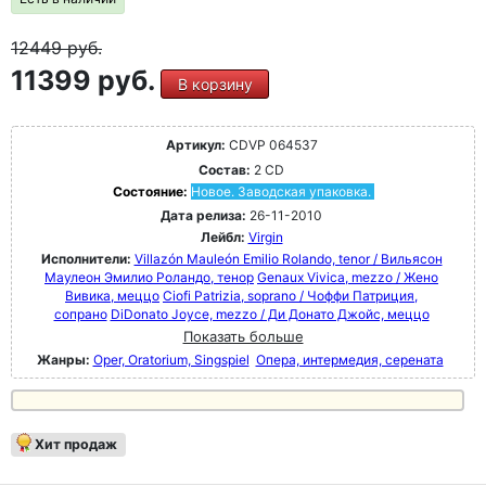
12449
руб.
11399 руб.
В корзину
Артикул:
CDVP 064537
Состав:
2 CD
Состояние:
Новое. Заводская упаковка.
Дата релиза:
26-11-2010
Лейбл:
Virgin
Исполнители:
Villazón Mauleón Emilio Rolando, tenor / Вильясон
Маулеон Эмилио Роландо, тенор
Genaux Vivica, mezzo / Жено
Вивика, меццо
Ciofi Patrizia, soprano / Чоффи Патриция,
сопрано
DiDonato Joyce, mezzo / Ди Донато Джойс, меццо
Показать больше
Жанры:
Oper, Oratorium, Singspiel
Опера, интермедия, серената
Хит продаж