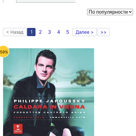
1
2
3
4
5
< Назад
Далее >
>>
-59%