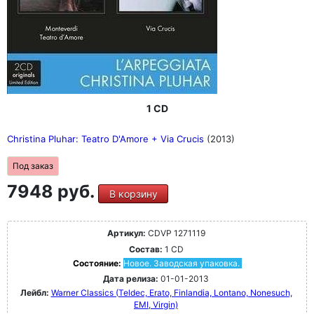
1 CD
Christina Pluhar: Teatro D'Amore + Via Crucis
(2013)
Под заказ
7948 руб.
В корзину
Артикул:
CDVP 1271119
Состав:
1 CD
Состояние:
Новое. Заводская упаковка.
Дата релиза:
01-01-2013
Лейбл:
Warner Classics (Teldec, Erato, Finlandia, Lontano, Nonesuch,
EMI, Virgin)