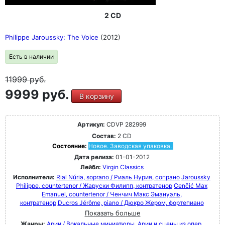
2 CD
Philippe Jaroussky: The Voice
(2012)
Есть в наличии
11999
руб.
9999 руб.
В корзину
Артикул:
CDVP 282999
Состав:
2 CD
Состояние:
Новое. Заводская упаковка.
Дата релиза:
01-01-2012
Лейбл:
Virgin Classics
Исполнители:
Rial Núria, soprano / Риаль Нурия, сопрано
Jaroussky
Philippe, countertenor / Жаруски Филипп, контратенор
Cenčić Max
Emanuel, countertenor / Ченчич Макс Эмануэль,
контратенор
Ducros Jérôme, piano / Дюкро Жером, фортепиано
Показать больше
Жанры:
Арии / Вокальные миниатюры
Арии и сцены из опер