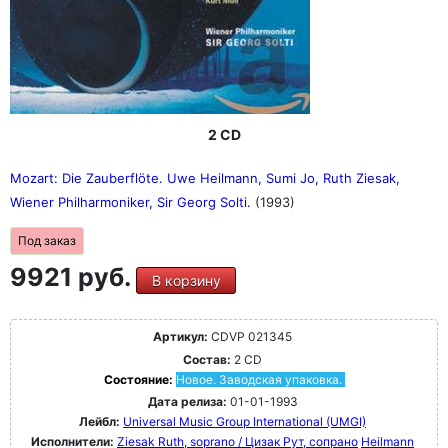
2 CD
Mozart: Die Zauberflöte. Uwe Heilmann, Sumi Jo, Ruth Ziesak,
Wiener Philharmoniker, Sir Georg Solti.
(1993)
Под заказ
9921 руб.
В корзину
Артикул:
CDVP 021345
Состав:
2 CD
Состояние:
Новое. Заводская упаковка.
Дата релиза:
01-01-1993
Лейбл:
Universal Music Group International (UMGI)
Исполнители:
Ziesak Ruth, soprano / Цизак Рут, сопрано
Heilmann