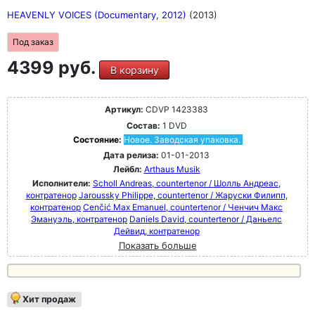
HEAVENLY VOICES (Documentary, 2012)
(2013)
Под заказ
4399 руб.
В корзину
Артикул:
CDVP 1423383
Состав:
1 DVD
Состояние:
Новое. Заводская упаковка.
Дата релиза:
01-01-2013
Лейбл:
Arthaus Musik
Исполнители:
Scholl Andreas, countertenor / Шолль Андреас,
контратенор
Jaroussky Philippe, countertenor / Жаруски Филипп,
контратенор
Cenčić Max Emanuel, countertenor / Ченчич Макс
Эмануэль, контратенор
Daniels David, countertenor / Даньелс
Дейвид, контратенор
Показать больше
Хит продаж