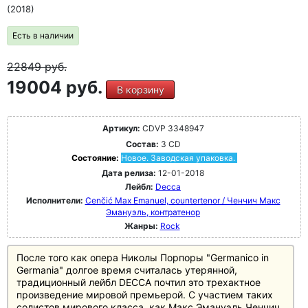
(2018)
Есть в наличии
22849
руб.
19004 руб.
В корзину
Артикул:
CDVP 3348947
Состав:
3 CD
Состояние:
Новое. Заводская упаковка.
Дата релиза:
12-01-2018
Лейбл:
Decca
Исполнители:
Cenčić Max Emanuel, countertenor / Ченчич Макс
Эмануэль, контратенор
Жанры:
Rock
После того как опера Николы Порпоры "Germanico in
Germania" долгое время считалась утерянной,
традиционный лейбл DECCA почтил это трехактное
произведение мировой премьерой. С участием таких
солистов мирового класса, как Макс Эмануэль Ченчич