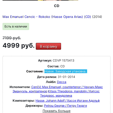
CD
Max Emanuel Cencic - Rokoko (Hasse Opera Arias) (CD)
(2014)
Есть в наличии
7199
руб.
4999 руб.
В корзину
Артикул:
CDVP 1575413
Состав:
CD
Состояние:
Новое. Заводская упаковка.
Дата релиза:
31-01-2014
Лейбл:
Decca
Исполнители:
Cenčić Max Emanuel, countertenor / Ченчич Макс
Эмануэль, контратенор
Kitsos Theodoros, mandolin / Китсос
Теодорос, мандолина
Композиторы:
Hasse, Johann Adolf / Хассе Иоганн Адольф
Дирижеры:
Petrou George / Петру Георге
Показать больше