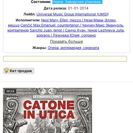
Состояние:
Новое. Заводская упаковка.
Дата релиза:
01-01-2014
Лейбл:
Universal Music Group International (UMGI)
Исполнители:
Nesi Mary-Ellen, mezzo / Нези Мари-Эллен,
меццо
Cenčić Max Emanuel, countertenor / Ченчич Макс Эмануэль,
контратенор
Sancho Juan, tenor / Санчо Хуан, тенор
Lezhneva Julia,
soprano / Лежнева Юлия, сопрано
Показать больше
Жанры:
Опера, интермедия, серената
Хит продаж