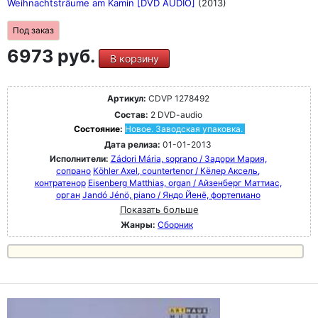
Weihnachtsträume am Kamin [DVD AUDIO]
(2013)
Под заказ
6973 руб.
В корзину
Артикул:
CDVP 1278492
Состав:
2 DVD-audio
Состояние:
Новое. Заводская упаковка.
Дата релиза:
01-01-2013
Исполнители:
Zádori Mária, soprano / Задори Мария,
сопрано
Köhler Axel, countertenor / Кёлер Аксель,
контратенор
Eisenberg Matthias, organ / Айзенберг Маттиас,
орган
Jandó Jénö, piano / Яндо Йенё, фортепиано
Показать больше
Жанры:
Сборник