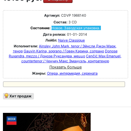
Артикул:
CDVP 1966140
Состав:
3 CD
Состояние:
Новое. Заводская упаковка.
Дата релиза:
01-01-2014
Лейбл:
Naive Classique
Исполнители:
Ainsley John Mark, tenor / Эйнсли Джон Марк,
тенор
Gauvin Karina, soprano / Говен Карина, сопрано
Donose
Ruxandra, mezzo / Донозе Руксандра, меццо
Cenčić Max Emanuel,
countertenor / Ченчич Макс Эмануэль, контратенор
Показать больше
Жанры:
Опера, интермедия, серената
Хит продаж