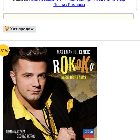
Песни / Романсы
Хит продаж
-31%