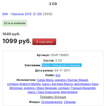
2 CD
EMI - Classical 2012 (2 CD)
(2012)
Есть в наличии
1649
руб.
1099 руб.
В корзину
Артикул:
CDVP 155931
Состав:
2 CD
Состояние:
Новое. Заводская упаковка.
Дата релиза:
04-11-2011
Лейбл:
Emi
Исполнители:
Callas Maria, soprano / Каллас Мария,
сопрано
Argerich Martha, piano / Аргерих Марта, фортепиано
Gens
Véronique, soprano / Жанс Вероник, сопрано
Tharaud Alexandre,
piano / Таро Александр, фортепиано
Показать больше
Жанры:
Orchesterwerke
Сборник