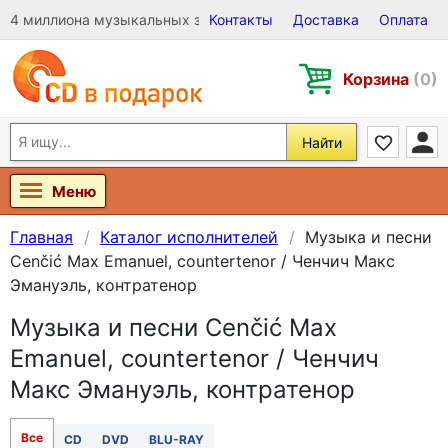
4 миллиона музыкальных записей на Виниле, CD и DVD
Контакты
Доставка
Оплата
Корзина
(0)
Найти
Меню
Главная
Каталог исполнителей
Музыка и песни
Cenčić Max Emanuel, countertenor / Ченчич Макс
Эмануэль, контратенор
Музыка и песни Cenčić Max
Emanuel, countertenor / Ченчич
Макс Эмануэль, контратенор
Все
CD
DVD
BLU-RAY