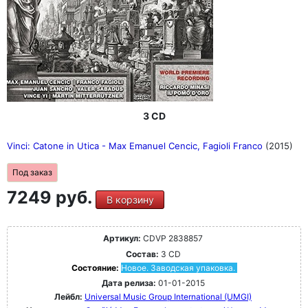
3 CD
Vinci: Catone in Utica - Max Emanuel Cencic, Fagioli Franco
(2015)
Под заказ
7249 руб.
В корзину
Артикул:
CDVP 2838857
Состав:
3 CD
Состояние:
Новое. Заводская упаковка.
Дата релиза:
01-01-2015
Лейбл:
Universal Music Group International (UMGI)