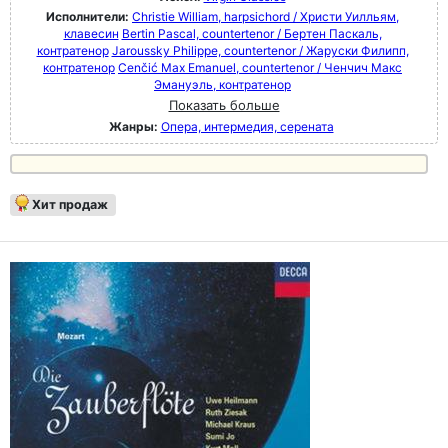
Исполнители:
Christie William, harpsichord / Христи Уилльям,
клавесин
Bertin Pascal, countertenor / Бертен Паскаль,
контратенор
Jaroussky Philippe, countertenor / Жаруски Филипп,
контратенор
Cenčić Max Emanuel, countertenor / Ченчич Макс
Эмануэль, контратенор
Показать больше
Жанры:
Опера, интермедия, серената
Хит продаж