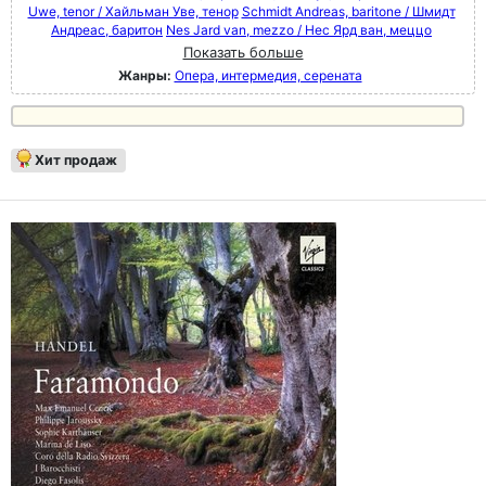
Uwe, tenor / Хайльман Уве, тенор
Schmidt Andreas, baritone / Шмидт
Андреас, баритон
Nes Jard van, mezzo / Нес Ярд ван, меццо
Показать больше
Жанры:
Опера, интермедия, серената
Хит продаж