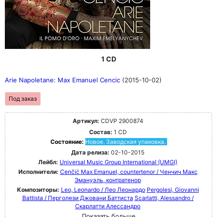
1 CD
Arie Napoletane: Max Emanuel Cencic
(2015-10-02)
Под заказ
Артикул:
CDVP 2900874
Состав:
1 CD
Состояние:
Новое. Заводская упаковка.
Дата релиза:
02-10-2015
Лейбл:
Universal Music Group International (UMGI)
Исполнители:
Cenčić Max Emanuel, countertenor / Ченчич Макс
Эмануэль, контратенор
Композиторы:
Leo, Leonardo / Лео Леонардо
Pergolesi, Giovanni
Battista / Перголези Джовани Баттиста
Scarlatti, Alessandro /
Скарлатти Алессандро
Показать больше