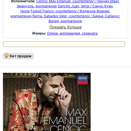
Исполнители:
Cenčić Max Emanuel, countertenor / Ченчич Макс
Эмануэль, контратенор
Sancho Juan, tenor / Санчо Хуан,
тенор
Fagioli Franco, countertenor / Фаджоли Франко,
контратенор
Barna-Sabadus Valer, countertenor / Барна-Сабадус
Валер, контратенор
Показать больше
Жанры:
Опера, интермедия, серената
Хит продаж