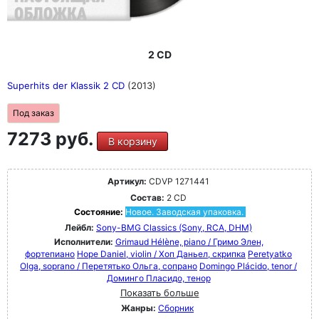
2 CD
Superhits der Klassik 2 CD
(2013)
Под заказ
7273 руб.
В корзину
Артикул:
CDVP 1271441
Состав:
2 CD
Состояние:
Новое. Заводская упаковка.
Лейбл:
Sony-BMG Classics (Sony, RCA, DHM)
Исполнители:
Grimaud Hélène, piano / Гримо Элен,
фортепиано
Hope Daniel, violin / Хоп Даньел, скрипка
Peretyatko
Olga, soprano / Перетятько Ольга, сопрано
Domingo Plácido, tenor /
Доминго Пласидо, тенор
Показать больше
Жанры:
Сборник