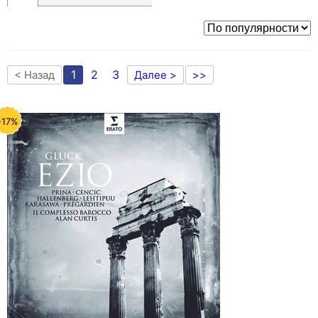
1
2
3
< Назад
Далее >
>>
-17%