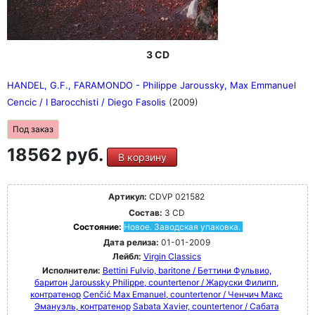
3 CD
HANDEL, G.F., FARAMONDO - Philippe Jaroussky, Max Emmanuel
Cencic / I Barocchisti / Diego Fasolis
(2009)
Под заказ
18562 руб.
В корзину
Артикул:
CDVP 021582
Состав:
3 CD
Состояние:
Новое. Заводская упаковка.
Дата релиза:
01-01-2009
Лейбл:
Virgin Classics
Исполнители:
Bettini Fulvio, baritone / Беттини Фульвио,
баритон
Jaroussky Philippe, countertenor / Жаруски Филипп,
контратенор
Cenčić Max Emanuel, countertenor / Ченчич Макс
Эмануэль, контратенор
Sabata Xavier, countertenor / Сабата