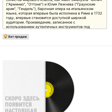
("Арминио", "Оттоне") и Юлия Лежнева ("Граунские
арии", "Гендель"), барочная опера на итальянском
языке, которая впервые была исполнена в Риме в 1732
году, впервые становится доступной широкой
аудитории. Произведение, записанное с
использованием аутентичных инструментов под
руководством Яна Томаша Адамуса с Капеллой
Краковиенсис, рассказывает о римском полководце
Хит продаж
Германике (Макс Эмануэль Ченчич) и происходит в
Нижней Германии.