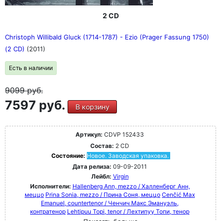
2 CD
Christoph Willibald Gluck (1714-1787) - Ezio (Prager Fassung 1750)
(2 CD)
(2011)
Есть в наличии
9099
руб.
7597 руб.
В корзину
Артикул:
CDVP 152433
Состав:
2 CD
Состояние:
Новое. Заводская упаковка.
Дата релиза:
09-09-2011
Лейбл:
Virgin
Исполнители:
Hallenberg Ann, mezzo / Халленберг Анн,
меццо
Prina Sonia, mezzo / Прина Соня, меццо
Cenčić Max
Emanuel, countertenor / Ченчич Макс Эмануэль,
контратенор
Lehtipuu Topi, tenor / Лехтипуу Топи, тенор