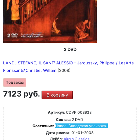
2 DVD
LANDI, STEFANO, IL SANT' ALESSIO - Jaroussky, Philippe / LesArts
Florissants\Christie, William
(2008)
Под заказ
7123 руб.
В корзину
Артикул:
CDVP 008938
Состав:
2 DVD
Состояние:
Новое. Заводская упаковка.
Дата релиза:
01-01-2008
Лейбл:
Virgin Classics