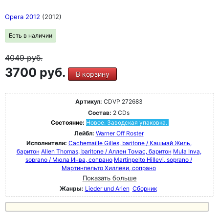
Opera 2012
(2012)
Есть в наличии
4049
руб.
3700 руб.
В корзину
Артикул:
CDVP 272683
Состав:
2 CDs
Состояние:
Новое. Заводская упаковка.
Лейбл:
Warner Off Roster
Исполнители:
Cachemaille Gilles, baritone / Кашмай Жиль,
баритон
Allen Thomas, baritone / Аллен Томас, баритон
Mula Inva,
soprano / Мюла Инва, сопрано
Martinpelto Hillevi, soprano /
Мартинпельто Хиллеви, сопрано
Показать больше
Жанры:
Lieder und Arien
Сборник