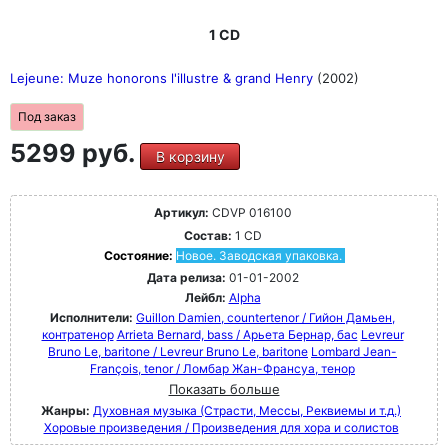
1 CD
Lejeune: Muze honorons l'illustre & grand Henry
(2002)
Под заказ
5299 руб.
В корзину
Артикул:
CDVP 016100
Состав:
1 CD
Состояние:
Новое. Заводская упаковка.
Дата релиза:
01-01-2002
Лейбл:
Alpha
Исполнители:
Guillon Damien, countertenor / Гийон Дамьен,
контратенор
Arrieta Bernard, bass / Арьета Бернар, бас
Levreur
Bruno Le, baritone / Levreur Bruno Le, baritone
Lombard Jean-
François, tenor / Ломбар Жан-Франсуа, тенор
Показать больше
Жанры:
Духовная музыка (Страсти, Мессы, Реквиемы и т.д.)
Хоровые произведения / Произведения для хора и солистов