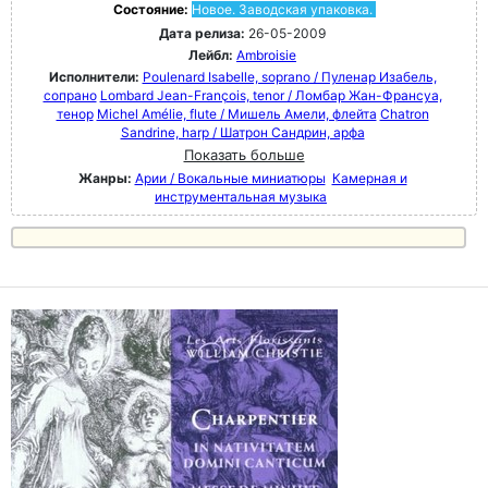
Состояние:
Новое. Заводская упаковка.
Дата релиза:
26-05-2009
Лейбл:
Ambroisie
Исполнители:
Poulenard Isabelle, soprano / Пуленар Изабель,
сопрано
Lombard Jean-François, tenor / Ломбар Жан-Франсуа,
тенор
Michel Amélie, flute / Мишель Амели, флейта
Chatron
Sandrine, harp / Шатрон Сандрин, арфа
Показать больше
Жанры:
Арии / Вокальные миниатюры
Камерная и
инструментальная музыка