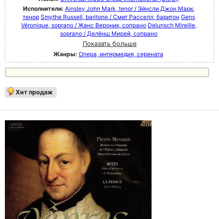
Исполнители:
Ainsley John Mark, tenor / Эйнсли Джон Марк,
тенор
Smythe Russell, baritone / Смит Расселл, баритон
Gens
Véronique, soprano / Жанс Вероник, сопрано
Delunsch Mireille,
soprano / Делёнш Мирей, сопрано
Показать больше
Жанры:
Опера, интермедия, серената
Хит продаж