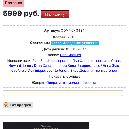
Под заказ
5999 руб.
В корзину
Артикул:
CDVP 048431
Состав:
2 CD
Состояние:
Новое. Заводская упаковка.
Дата релиза:
01-01-2007
Лейбл:
Pan Classics
Исполнители:
Piau Sandrine, soprano / Пьо Сандрин, сопрано
Crook
Howard, tenor / Крук Хауард, тенор
Bona Jacques, bass / Бона Жак,
бас
Visse Dominique, countertenor / Висс Доминик, контратенор
Показать больше
Жанры:
Опера, интермедия, серената
Хит продаж