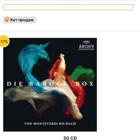
Хит продаж
-17%
50 CD