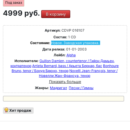
Под заказ
4999 руб.
В корзину
Артикул:
CDVP 016107
Состав:
1 CD
Состояние:
Новое. Заводская упаковка.
Дата релиза:
01-01-2003
Лейбл:
Alpha
Исполнители:
Guillon Damien, countertenor / Гийон Дамьен,
контратенор
Arrieta Bernard, bass / Арьета Бернар, бас
Bonhoure
Bruno, tenor / Бонур Брюно, тенор
Novelli Jean-François, tenor /
Новелли Жан-Франсуа, тенор
Показать больше
Жанры:
Мадригал
Песни / Гимны
Хит продаж