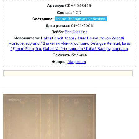
Артикул:
CDVP 048449
Состав:
1 CD
Состояние:
Новое. Заводская упаковка.
Дата релиза:
01-01-2006
Лейбл:
Pan Classics
Исполнители:
Haller Benoît, tenor / Алле Бенуа, тенор
Zanetti
Monique, soprano / Дзанетти Моник, сопрано
Delaigue Renaud, bass
/ Делег Рено, бас
Gabail Valérie, soprano / Габай Валери, сопрано
Показать больше
Жанры:
Мадригал