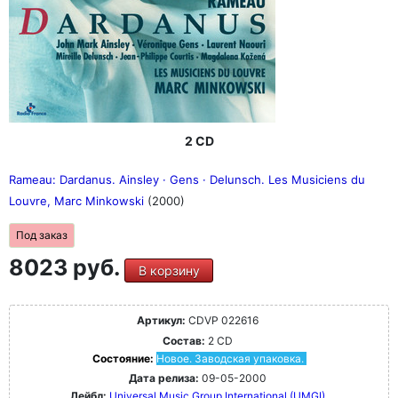
2 CD
Rameau: Dardanus. Ainsley · Gens · Delunsch. Les Musiciens du
Louvre, Marc Minkowski
(2000)
Под заказ
8023 руб.
В корзину
Артикул:
CDVP 022616
Состав:
2 CD
Состояние:
Новое. Заводская упаковка.
Дата релиза:
09-05-2000
Лейбл:
Universal Music Group International (UMGI)