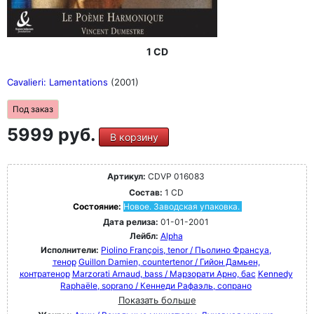
1 CD
Cavalieri: Lamentations
(2001)
Под заказ
5999 руб.
В корзину
Артикул:
CDVP 016083
Состав:
1 CD
Состояние:
Новое. Заводская упаковка.
Дата релиза:
01-01-2001
Лейбл:
Alpha
Исполнители:
Piolino François, tenor / Пьолино Франсуа,
тенор
Guillon Damien, countertenor / Гийон Дамьен,
контратенор
Marzorati Arnaud, bass / Марзорати Арно, бас
Kennedy
Raphaële, soprano / Кеннеди Рафаэль, сопрано
Показать больше