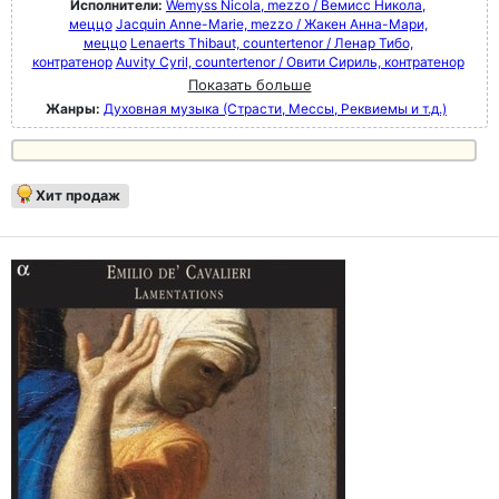
Исполнители:
Wemyss Nicola, mezzo / Вемисс Никола,
меццо
Jacquin Anne-Marie, mezzo / Жакен Анна-Мари,
меццо
Lenaerts Thibaut, countertenor / Ленар Тибо,
контратенор
Auvity Cyril, countertenor / Овити Сириль, контратенор
Показать больше
Жанры:
Духовная музыка (Страсти, Мессы, Реквиемы и т.д.)
Хит продаж