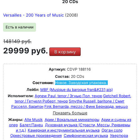
20 CDs
Versailles - 200 Years of Music
(2008)
Есть в наличии
148149
руб.
29999 руб.
В корзину
Артикул:
CDVP 188116
Состав:
20 CDs
Состояние:
Новое. Заводская упаковка.
Лейбл:
MBF (Musique du baroque fran&#231;ais)
Исполнители:
Agnew Paul, tenor / Эгнью Пол, тенор
Getchell Robert,
tenor / Гетчелл Роберт, тенор
Smythe Russell, baritone / Смит
Расселл, баритон
Fink Bernarda, mezzo / Финк Бернарда, меццо
Показать больше
Жанры:
Alte Musik
Арии / Вокальные миниатюры
Арии и сцены из
опер
Балет/Танец
Духовная музыка (Страсти, Мессы, Реквиемы
и т.д.)
Камерная и инструментальная музыка
Орган соло
Оркестровые произведения
Симфоническая музыка
Увертюра