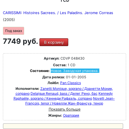
1 CD
CARISSIMI: Histoires Sacrees. / Les Paladins. Jerome Correas
(2005)
Под заказ
7749 руб.
В корзину
Артикул:
CDVP 048430
Состав:
1 CD
Состояние:
Новое. Заводская упаковка.
Дата релиза:
01-01-2005
Лейбл:
Pan Classics
Исполнители:
Zanetti Monique, soprano / Дзанетти Моник,
сопрано
Delaigue Renaud, bass / Делег Рено, бас
Kennedy
Raphaële, soprano / Кеннеди Рафаэль, сопрано
Novelli Jean-
François, tenor / Новелли Жан-Франсуа, тенор
Показать больше
Жанры:
Оратория