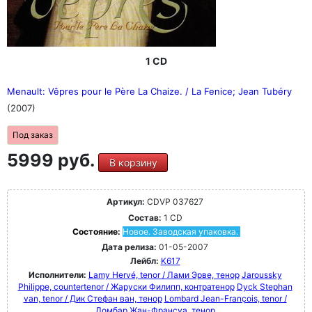
1 CD
Menault: Vêpres pour le Père La Chaize. / La Fenice; Jean Tubéry
(2007)
Под заказ
5999 руб.
В корзину
Артикул:
CDVP 037627
Состав:
1 CD
Состояние:
Новое. Заводская упаковка.
Дата релиза:
01-05-2007
Лейбл:
K617
Исполнители:
Lamy Hervé, tenor / Лами Эрве, тенор
Jaroussky
Philippe, countertenor / Жаруски Филипп, контратенор
Dyck Stephan
van, tenor / Дик Стефан ван, тенор
Lombard Jean-François, tenor /
Ломбар Жан-Франсуа, тенор