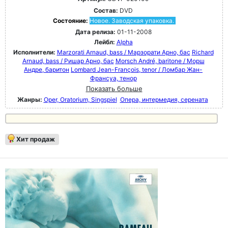
Состав:
DVD
Состояние:
Новое. Заводская упаковка.
Дата релиза:
01-11-2008
Лейбл:
Alpha
Исполнители:
Marzorati Arnaud, bass / Марзорати Арно, бас
Richard
Arnaud, bass / Ришар Арно, бас
Morsch André, baritone / Морш
Андре, баритон
Lombard Jean-François, tenor / Ломбар Жан-
Франсуа, тенор
Показать больше
Жанры:
Oper, Oratorium, Singspiel
Опера, интермедия, серената
Хит продаж