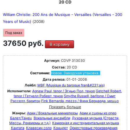
20 CD
William Christie: 200 Ans de Musique - Versailles (Versailles - 200
Years of Music)
(2008)
Под заказ
37650 руб.
В корзину
Артикул:
CDVP 313030
Состав:
20 CD
Состояние:
Новое. Заводская упаковка.
Дата релиза:
01-01-2008
Лейбл:
MBF (Musique du baroque fran&#231;ais)
Исполнители:
Agnew Paul, tenor / Эгнью Пол, тенор
Getchell Robert,
tenor / Гетчелл Роберт, тенор
Smythe Russell, baritone / Смит
Расселл, баритон
Fink Bernarda, mezzo / Финк Бернарда, меццо
Показать больше
Жанры:
Арии / Вокальные миниатюры
Арии и сцены из опер
Балет/Танец
Вокальные ансамбли
Духовная музыка (Страсти,
Мессы, Реквиемы и т.д.)
Камерная и инструментальная музыка
Кантата
Клавесин соло
Концерт
Оркестровые произведения