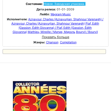
Состояние:
Новое. Заводская упаковка.
Дата релиза:
01-01-2009
Лейбл:
Wagram Music
Исполнители:
Aznavour, Charles (Aznavurjian, Shahnour Varenagh) /
Aznavour, Charles (Aznavurjian, Shahnour Varenagh)
Piaf, Edith
(Gassion, Édith Giovanna) / Piaf, Edith (Gassion, Édith
Giovanna)
Mathieu, Mireille / Матие, Мирэль
Bourvil / Bourvil
Показать больше
Жанры:
Chanson
Compilation