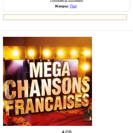
Жанры:
Поп
4 CD