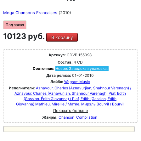
Mega Chansons Francaises
(2010)
Под заказ
10123 руб.
В корзину
Артикул:
CDVP 155098
Состав:
4 CD
Состояние:
Новое. Заводская упаковка.
Дата релиза:
01-01-2010
Лейбл:
Wagram Music
Исполнители:
Aznavour, Charles (Aznavurjian, Shahnour Varenagh) /
Aznavour, Charles (Aznavurjian, Shahnour Varenagh)
Piaf, Edith
(Gassion, Édith Giovanna) / Piaf, Edith (Gassion, Édith
Giovanna)
Mathieu, Mireille / Матие, Мирэль
Bourvil / Bourvil
Показать больше
Жанры:
Chanson
Compilation