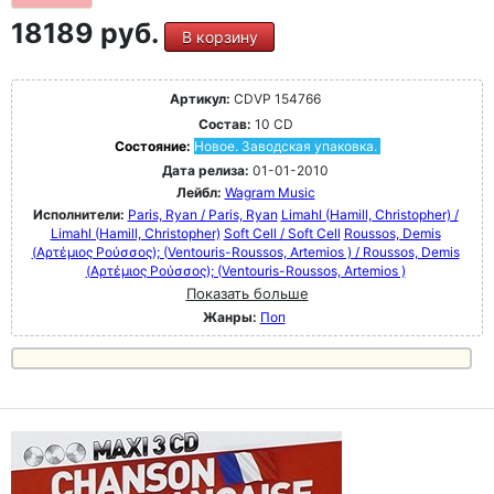
18189 руб.
В корзину
Артикул:
CDVP 154766
Состав:
10 CD
Состояние:
Новое. Заводская упаковка.
Дата релиза:
01-01-2010
Лейбл:
Wagram Music
Исполнители:
Paris, Ryan / Paris, Ryan
Limahl (Hamill, Christopher) /
Limahl (Hamill, Christopher)
Soft Cell / Soft Cell
Roussos, Demis
(Αρτέμιος Ρούσσος); (Ventouris-Roussos, Artemios ) / Roussos, Demis
(Αρτέμιος Ρούσσος); (Ventouris-Roussos, Artemios )
Показать больше
Жанры:
Поп