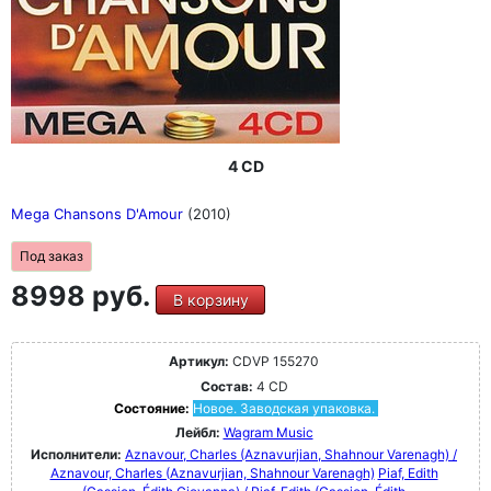
4 CD
Mega Chansons D'Amour
(2010)
Под заказ
8998 руб.
В корзину
Артикул:
CDVP 155270
Состав:
4 CD
Состояние:
Новое. Заводская упаковка.
Лейбл:
Wagram Music
Исполнители:
Aznavour, Charles (Aznavurjian, Shahnour Varenagh) /
Aznavour, Charles (Aznavurjian, Shahnour Varenagh)
Piaf, Edith