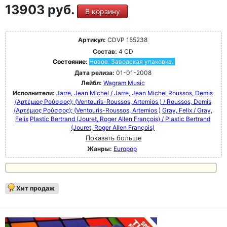
13903 руб.
В корзину
Артикул:
CDVP 155238
Состав:
4 CD
Состояние:
Новое. Заводская упаковка.
Дата релиза:
01-01-2008
Лейбл:
Wagram Music
Исполнители:
Jarre, Jean Michel / Jarre, Jean Michel
Roussos, Demis
(Αρτέμιος Ρούσσος); (Ventouris-Roussos, Artemios ) / Roussos, Demis
(Αρτέμιος Ρούσσος); (Ventouris-Roussos, Artemios )
Gray, Felix / Gray,
Felix
Plastic Bertrand (Jouret, Roger Allen François) / Plastic Bertrand
(Jouret, Roger Allen François)
Показать больше
Жанры:
Europop
Хит продаж