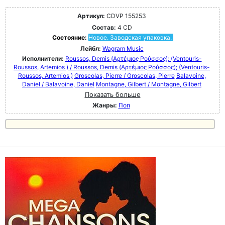
Артикул:
CDVP 155253
Состав:
4 CD
Состояние:
Новое. Заводская упаковка.
Лейбл:
Wagram Music
Исполнители:
Roussos, Demis (Αρτέμιος Ρούσσος); (Ventouris-
Roussos, Artemios ) / Roussos, Demis (Αρτέμιος Ρούσσος); (Ventouris-
Roussos, Artemios )
Groscolas, Pierre / Groscolas, Pierre
Balavoine,
Daniel / Balavoine, Daniel
Montagne, Gilbert / Montagne, Gilbert
Показать больше
Жанры:
Поп