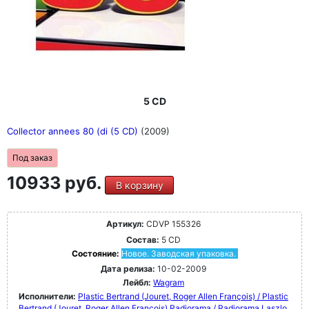
5 CD
Collector annees 80 (di (5 CD)
(2009)
Под заказ
10933 руб.
В корзину
Артикул:
CDVP 155326
Состав:
5 CD
Состояние:
Новое. Заводская упаковка.
Дата релиза:
10-02-2009
Лейбл:
Wagram
Исполнители:
Plastic Bertrand (Jouret, Roger Allen François) / Plastic
Bertrand (Jouret, Roger Allen François)
Radiorama / Radiorama
Laszlo,