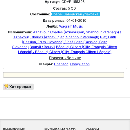
Артикул:
CDVP 155393
Состав:
5 CD
Состояние:
Новое. Заводская упаковка.
Дата релиза:
01-01-2010
Лейбл:
Wagram Music
Исполнители:
Aznavour, Charles (Aznavurjian, Shahnour Varenagh) /
Aznavour, Charles (Aznavurjian, Shahnour Varenagh)
Piaf, Edith
(Gassion, Édith Giovanna) / Piaf, Edith (Gassion, Édith
Giovanna)
Bourvil / Bourvil
Bécaud, Gilbert (Silly, François Gilbert
Léopold) / Bécaud, Gilbert (Silly, François Gilbert Léopold)
Показать больше
Жанры:
Chanson
Compilation
Хит продаж
ВИНИЛОВЫЕ
МУЗЫКА НА SACD
КИНО И