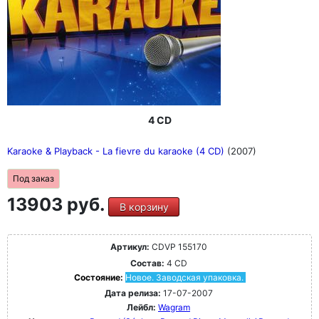
4 CD
Karaoke & Playback - La fievre du karaoke (4 CD)
(2007)
Под заказ
13903 руб.
В корзину
Артикул:
CDVP 155170
Состав:
4 CD
Состояние:
Новое. Заводская упаковка.
Дата релиза:
17-07-2007
Лейбл:
Wagram