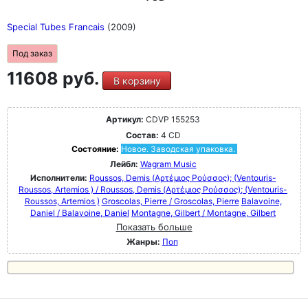
Special Tubes Francais
(2009)
Под заказ
11608 руб.
В корзину
Артикул:
CDVP 155253
Состав:
4 CD
Состояние:
Новое. Заводская упаковка.
Лейбл:
Wagram Music
Исполнители:
Roussos, Demis (Αρτέμιος Ρούσσος); (Ventouris-
Roussos, Artemios ) / Roussos, Demis (Αρτέμιος Ρούσσος); (Ventouris-
Roussos, Artemios )
Groscolas, Pierre / Groscolas, Pierre
Balavoine,
Daniel / Balavoine, Daniel
Montagne, Gilbert / Montagne, Gilbert
Показать больше
Жанры:
Поп