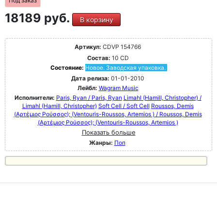
Под заказ
18189 руб.
В корзину
Артикул:
CDVP 154766
Состав:
10 CD
Состояние:
Новое. Заводская упаковка.
Дата релиза:
01-01-2010
Лейбл:
Wagram Music
Исполнители:
Paris, Ryan / Paris, Ryan
Limahl (Hamill, Christopher) /
Limahl (Hamill, Christopher)
Soft Cell / Soft Cell
Roussos, Demis
(Αρτέμιος Ρούσσος); (Ventouris-Roussos, Artemios ) / Roussos, Demis
(Αρτέμιος Ρούσσος); (Ventouris-Roussos, Artemios )
Показать больше
Жанры:
Поп