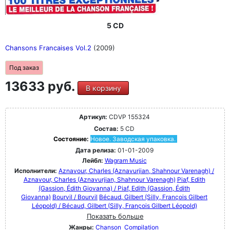
5 CD
Chansons Francaises Vol.2
(2009)
Под заказ
13633 руб.
В корзину
Артикул:
CDVP 155324
Состав:
5 CD
Состояние:
Новое. Заводская упаковка.
Дата релиза:
01-01-2009
Лейбл:
Wagram Music
Исполнители:
Aznavour, Charles (Aznavurjian, Shahnour Varenagh) /
Aznavour, Charles (Aznavurjian, Shahnour Varenagh)
Piaf, Edith
(Gassion, Édith Giovanna) / Piaf, Edith (Gassion, Édith
Giovanna)
Bourvil / Bourvil
Bécaud, Gilbert (Silly, François Gilbert
Léopold) / Bécaud, Gilbert (Silly, François Gilbert Léopold)
Показать больше
Жанры:
Chanson
Compilation