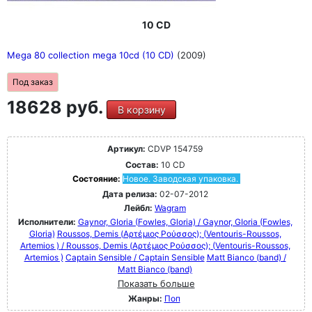
10 CD
Mega 80 collection mega 10cd (10 CD)
(2009)
Под заказ
18628 руб.
В корзину
Артикул:
CDVP 154759
Состав:
10 CD
Состояние:
Новое. Заводская упаковка.
Дата релиза:
02-07-2012
Лейбл:
Wagram
Исполнители:
Gaynor, GIoria (Fowles, Gloria) / Gaynor, GIoria (Fowles,
Gloria)
Roussos, Demis (Αρτέμιος Ρούσσος); (Ventouris-Roussos,
Artemios ) / Roussos, Demis (Αρτέμιος Ρούσσος); (Ventouris-Roussos,
Artemios )
Captain Sensible / Captain Sensible
Matt Bianco (band) /
Matt Bianco (band)
Показать больше
Жанры:
Поп