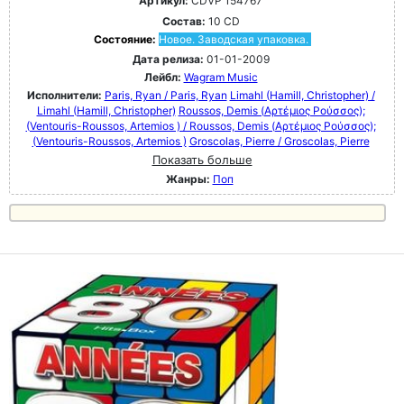
Артикул:
CDVP 154767
Состав:
10 CD
Состояние:
Новое. Заводская упаковка.
Дата релиза:
01-01-2009
Лейбл:
Wagram Music
Исполнители:
Paris, Ryan / Paris, Ryan
Limahl (Hamill, Christopher) /
Limahl (Hamill, Christopher)
Roussos, Demis (Αρτέμιος Ρούσσος);
(Ventouris-Roussos, Artemios ) / Roussos, Demis (Αρτέμιος Ρούσσος);
(Ventouris-Roussos, Artemios )
Groscolas, Pierre / Groscolas, Pierre
Показать больше
Жанры:
Поп