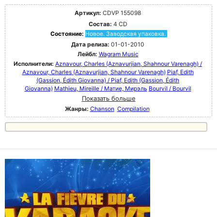
Артикул:
CDVP 155098
Состав:
4 CD
Состояние:
Новое. Заводская упаковка.
Дата релиза:
01-01-2010
Лейбл:
Wagram Music
Исполнители:
Aznavour, Charles (Aznavurjian, Shahnour Varenagh) /
Aznavour, Charles (Aznavurjian, Shahnour Varenagh)
Piaf, Edith
(Gassion, Édith Giovanna) / Piaf, Edith (Gassion, Édith
Giovanna)
Mathieu, Mireille / Матие, Мирэль
Bourvil / Bourvil
Показать больше
Жанры:
Chanson
Compilation