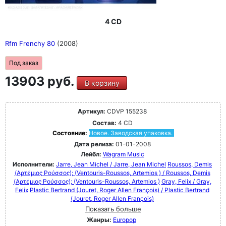
4 CD
Rfm Frenchy 80
(2008)
Под заказ
13903 руб.
В корзину
Артикул:
CDVP 155238
Состав:
4 CD
Состояние:
Новое. Заводская упаковка.
Дата релиза:
01-01-2008
Лейбл:
Wagram Music
Исполнители:
Jarre, Jean Michel / Jarre, Jean Michel
Roussos, Demis
(Αρτέμιος Ρούσσος); (Ventouris-Roussos, Artemios ) / Roussos, Demis
(Αρτέμιος Ρούσσος); (Ventouris-Roussos, Artemios )
Gray, Felix / Gray,
Felix
Plastic Bertrand (Jouret, Roger Allen François) / Plastic Bertrand
(Jouret, Roger Allen François)
Показать больше
Жанры:
Europop