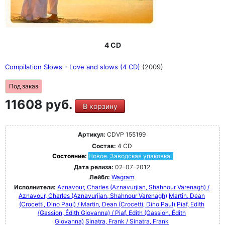
4 CD
Compilation Slows - Love and slows (4 CD)
(2009)
Под заказ
11608 руб.
В корзину
Артикул:
CDVP 155199
Состав:
4 CD
Состояние:
Новое. Заводская упаковка.
Дата релиза:
02-07-2012
Лейбл:
Wagram
Исполнители:
Aznavour, Charles (Aznavurjian, Shahnour Varenagh) /
Aznavour, Charles (Aznavurjian, Shahnour Varenagh)
Martin, Dean
(Crocetti, Dino Paul) / Martin, Dean (Crocetti, Dino Paul)
Piaf, Edith
(Gassion, Édith Giovanna) / Piaf, Edith (Gassion, Édith
Giovanna)
Sinatra, Frank / Sinatra, Frank