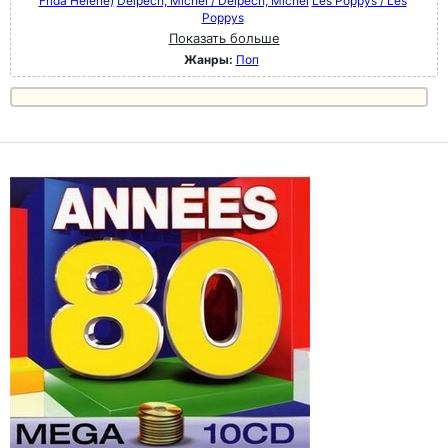
Frida Hélène)
Delpech, Michel / Delpech, Michel
Les Poppys / Les
Poppys
Показать больше
Жанры:
Поп