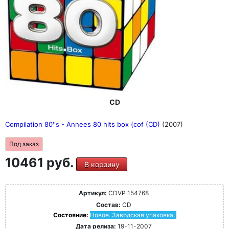
CD
Compilation 80''s - Annees 80 hits box (cof (CD)
(2007)
Под заказ
10461 руб.
В корзину
Артикул:
CDVP 154768
Состав:
CD
Состояние:
Новое. Заводская упаковка.
Дата релиза:
19-11-2007