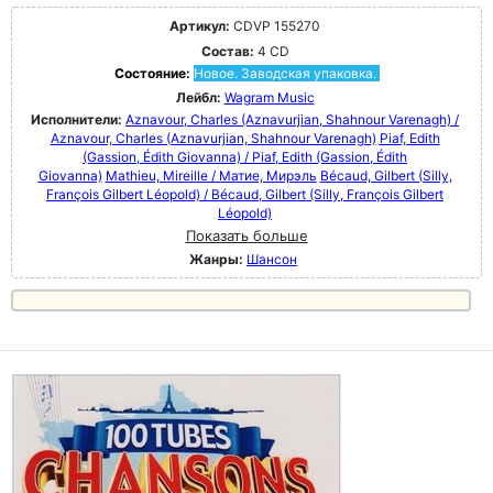
Артикул:
CDVP 155270
Состав:
4 CD
Состояние:
Новое. Заводская упаковка.
Лейбл:
Wagram Music
Исполнители:
Aznavour, Charles (Aznavurjian, Shahnour Varenagh) /
Aznavour, Charles (Aznavurjian, Shahnour Varenagh)
Piaf, Edith
(Gassion, Édith Giovanna) / Piaf, Edith (Gassion, Édith
Giovanna)
Mathieu, Mireille / Матие, Мирэль
Bécaud, Gilbert (Silly,
François Gilbert Léopold) / Bécaud, Gilbert (Silly, François Gilbert
Léopold)
Показать больше
Жанры:
Шансон