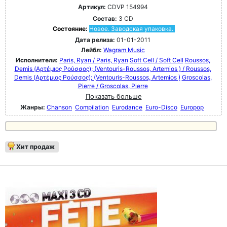
Артикул:
CDVP 154994
Состав:
3 CD
Состояние:
Новое. Заводская упаковка.
Дата релиза:
01-01-2011
Лейбл:
Wagram Music
Исполнители:
Paris, Ryan / Paris, Ryan
Soft Cell / Soft Cell
Roussos,
Demis (Αρτέμιος Ρούσσος); (Ventouris-Roussos, Artemios ) / Roussos,
Demis (Αρτέμιος Ρούσσος); (Ventouris-Roussos, Artemios )
Groscolas,
Pierre / Groscolas, Pierre
Показать больше
Жанры:
Chanson
Compilation
Eurodance
Euro-Disco
Europop
Хит продаж