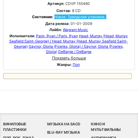
Артикул:
CDVP 155460
Состав:
8 CD
Состояние:
Новое. Заводская упаковка.
Дата релиза:
01-01-2009
Лейбл:
Wagram Music
Исполнители:
Paris, Ryan / Paris, Ryan
Head, Murray (Head, Murray
Seafield Saint-George) / Head, Murray (Head, Murray Seafield Saint-
George)
Gaynor, GIoria (Fowles, Gloria) / Gaynor, GIoria (Fowles,
Gloria)
DeBarge / DeBarge
Показать больше
Жанры:
Поп
ВИНИЛОВЫЕ
МУЗЫКА НА SACD
КИНО И
ПЛАСТИНКИ
МУЛЬТФИЛЬМЫ
BLU-RAY МУЗЫКА
ПОП, РОК, ДЖАЗ
АУДИОКНИГИ