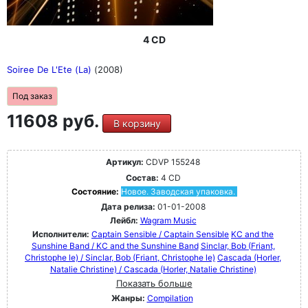
4 CD
Soiree De L'Ete (La)
(2008)
Под заказ
11608 руб.
В корзину
Артикул:
CDVP 155248
Состав:
4 CD
Состояние:
Новое. Заводская упаковка.
Дата релиза:
01-01-2008
Лейбл:
Wagram Music
Исполнители:
Captain Sensible / Captain Sensible
KC and the
Sunshine Band / KC and the Sunshine Band
Sinclar, Bob (Friant,
Christophe le) / Sinclar, Bob (Friant, Christophe le)
Cascada (Horler,
Natalie Christine) / Cascada (Horler, Natalie Christine)
Показать больше
Жанры:
Compilation