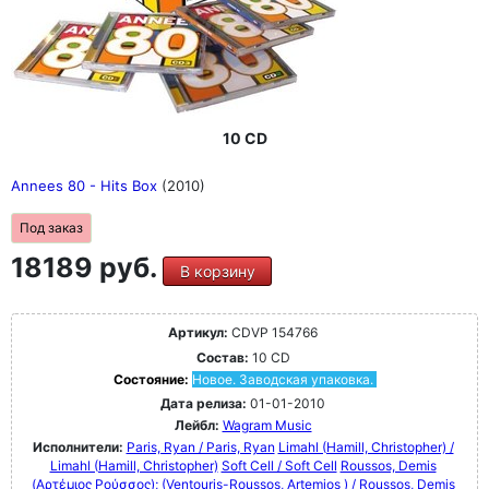
10 CD
Annees 80 - Hits Box
(2010)
Под заказ
18189 руб.
В корзину
Артикул:
CDVP 154766
Состав:
10 CD
Состояние:
Новое. Заводская упаковка.
Дата релиза:
01-01-2010
Лейбл:
Wagram Music
Исполнители:
Paris, Ryan / Paris, Ryan
Limahl (Hamill, Christopher) /
Limahl (Hamill, Christopher)
Soft Cell / Soft Cell
Roussos, Demis
(Αρτέμιος Ρούσσος); (Ventouris-Roussos, Artemios ) / Roussos, Demis