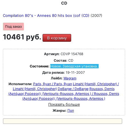
CD
Compilation 80''s - Annees 80 hits box (cof (CD)
(2007)
Под заказ
10461 руб.
В корзину
Артикул:
CDVP 154768
Состав:
CD
Состояние:
Новое. Заводская упаковка.
Дата релиза:
19-11-2007
Лейбл:
Wagram
Исполнители:
Paris, Ryan / Paris, Ryan
Limahl (Hamill, Christopher) /
Limahl (Hamill, Christopher)
DeBarge / DeBarge
Roussos, Demis
(Αρτέμιος Ρούσσος); (Ventouris-Roussos, Artemios ) / Roussos, Demis
(Αρτέμιος Ρούσσος); (Ventouris-Roussos, Artemios )
Показать больше
Жанры:
Поп