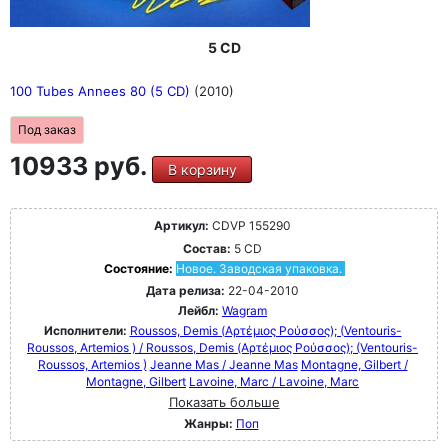
5 CD
100 Tubes Annees 80 (5 CD)
(2010)
Под заказ
10933 руб.
В корзину
Артикул:
CDVP 155290
Состав:
5 CD
Состояние:
Новое. Заводская упаковка.
Дата релиза:
22-04-2010
Лейбл:
Wagram
Исполнители:
Roussos, Demis (Αρτέμιος Ρούσσος); (Ventouris-
Roussos, Artemios ) / Roussos, Demis (Αρτέμιος Ρούσσος); (Ventouris-
Roussos, Artemios )
Jeanne Mas / Jeanne Mas
Montagne, Gilbert /
Montagne, Gilbert
Lavoine, Marc / Lavoine, Marc
Показать больше
Жанры:
Поп