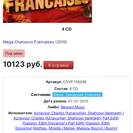
4 CD
Mega Chansons Francaises
(2010)
Под заказ
10123 руб.
В корзину
Артикул:
CDVP 155098
Состав:
4 CD
Состояние:
Новое. Заводская упаковка.
Дата релиза:
01-01-2010
Лейбл:
Wagram Music
Исполнители:
Aznavour, Charles (Aznavurjian, Shahnour Varenagh) /
Aznavour, Charles (Aznavurjian, Shahnour Varenagh)
Piaf, Edith
(Gassion, Édith Giovanna) / Piaf, Edith (Gassion, Édith
Giovanna)
Mathieu, Mireille / Матие, Мирэль
Bourvil / Bourvil