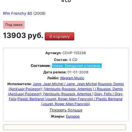
4 CD
Rfm Frenchy 80
(2008)
Под заказ
13903 руб.
В корзину
Артикул:
CDVP 155238
Состав:
4 CD
Состояние:
Новое. Заводская упаковка.
Дата релиза:
01-01-2008
Лейбл:
Wagram Music
Исполнители:
Jarre, Jean Michel / Jarre, Jean Michel
Roussos, Demis
(Αρτέμιος Ρούσσος); (Ventouris-Roussos, Artemios ) / Roussos, Demis
(Αρτέμιος Ρούσσος); (Ventouris-Roussos, Artemios )
Gray, Felix / Gray,
Felix
Plastic Bertrand (Jouret, Roger Allen François) / Plastic Bertrand
(Jouret, Roger Allen François)
Показать больше
Жанры:
Europop