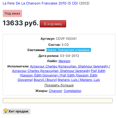
La Fete De La Chanson Francaise 2010 (5 CD)
(2012)
Под заказ
13633 руб.
В корзину
Артикул:
CDVP 155341
Состав:
5 CD
Состояние:
Новое. Заводская упаковка.
Дата релиза:
03-04-2012
Лейбл:
Wagram
Исполнители:
Aznavour, Charles (Aznavurjian, Shahnour Varenagh) /
Aznavour, Charles (Aznavurjian, Shahnour Varenagh)
Piaf, Edith
(Gassion, Édith Giovanna) / Piaf, Edith (Gassion, Édith
Giovanna)
Bourvil / Bourvil
Mariano, Luis / Mariano, Luis
Показать больше
Жанры:
Chanson
Compilation
Хит продаж