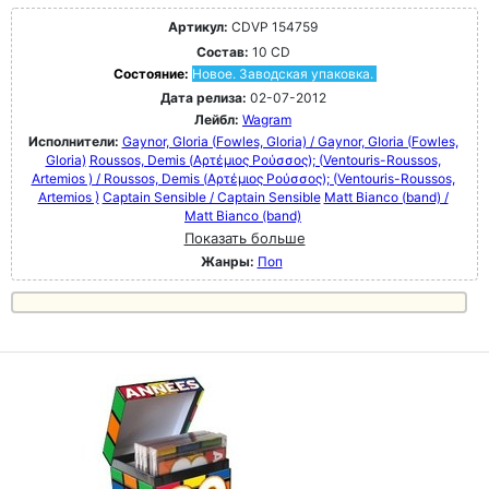
Артикул:
CDVP 154759
Состав:
10 CD
Состояние:
Новое. Заводская упаковка.
Дата релиза:
02-07-2012
Лейбл:
Wagram
Исполнители:
Gaynor, GIoria (Fowles, Gloria) / Gaynor, GIoria (Fowles,
Gloria)
Roussos, Demis (Αρτέμιος Ρούσσος); (Ventouris-Roussos,
Artemios ) / Roussos, Demis (Αρτέμιος Ρούσσος); (Ventouris-Roussos,
Artemios )
Captain Sensible / Captain Sensible
Matt Bianco (band) /
Matt Bianco (band)
Показать больше
Жанры:
Поп