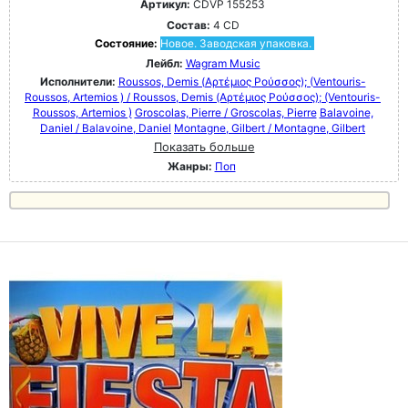
Артикул:
CDVP 155253
Состав:
4 CD
Состояние:
Новое. Заводская упаковка.
Лейбл:
Wagram Music
Исполнители:
Roussos, Demis (Αρτέμιος Ρούσσος); (Ventouris-
Roussos, Artemios ) / Roussos, Demis (Αρτέμιος Ρούσσος); (Ventouris-
Roussos, Artemios )
Groscolas, Pierre / Groscolas, Pierre
Balavoine,
Daniel / Balavoine, Daniel
Montagne, Gilbert / Montagne, Gilbert
Показать больше
Жанры:
Поп