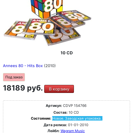
10 CD
Annees 80 - Hits Box
(2010)
Под заказ
18189 руб.
В корзину
Артикул:
CDVP 154766
Состав:
10 CD
Состояние:
Новое. Заводская упаковка.
Дата релиза:
01-01-2010
Лейбл:
Wagram Music