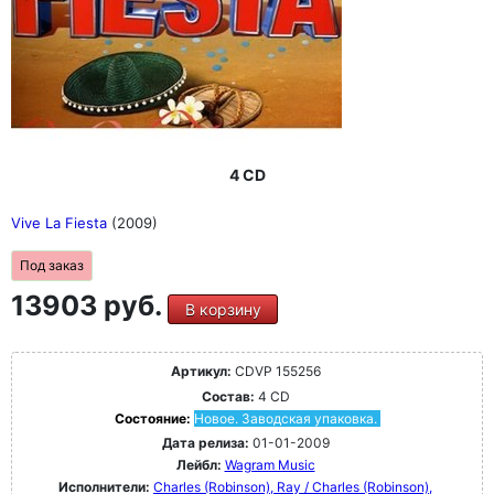
4 CD
Vive La Fiesta
(2009)
Под заказ
13903 руб.
В корзину
Артикул:
CDVP 155256
Состав:
4 CD
Состояние:
Новое. Заводская упаковка.
Дата релиза:
01-01-2009
Лейбл:
Wagram Music
Исполнители:
Charles (Robinson), Ray / Charles (Robinson),