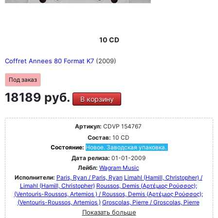
10 CD
Coffret Annees 80 Format K7
(2009)
Под заказ
18189 руб.
В корзину
Артикул:
CDVP 154767
Состав:
10 CD
Состояние:
Новое. Заводская упаковка.
Дата релиза:
01-01-2009
Лейбл:
Wagram Music
Исполнители:
Paris, Ryan / Paris, Ryan
Limahl (Hamill, Christopher) /
Limahl (Hamill, Christopher)
Roussos, Demis (Αρτέμιος Ρούσσος);
(Ventouris-Roussos, Artemios ) / Roussos, Demis (Αρτέμιος Ρούσσος);
(Ventouris-Roussos, Artemios )
Groscolas, Pierre / Groscolas, Pierre
Показать больше