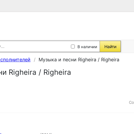
Найти
В наличии
исполнителей
Музыка и песни Righeira / Righeira
и Righeira / Righeira
Со