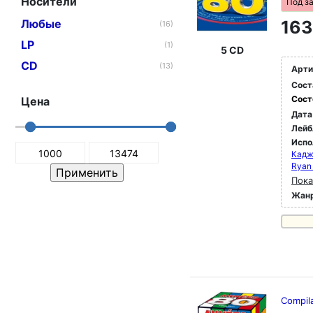
Носители
Под з
Любые
163
(16)
LP
(1)
5 CD
CD
(13)
Арти
Сост
Сост
Цена
Дата
Лейб
Испо
Кадж
Ryan 
Пока
Жан
Compila