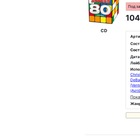
Под з
104
CD
Арти
Сост
Сост
Дата
Лейб
Испо
Chris
DeBa
(Vent
(Αρτέ
Пока
Жан