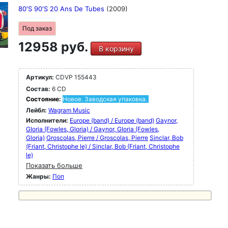
80'S 90'S 20 Ans De Tubes
(2009)
Под заказ
12958 руб.
В корзину
Артикул:
CDVP 155443
Состав:
6 CD
Состояние:
Новое. Заводская упаковка.
Лейбл:
Wagram Music
Исполнители:
Europe (band) / Europe (band)
Gaynor,
GIoria (Fowles, Gloria) / Gaynor, GIoria (Fowles,
Gloria)
Groscolas, Pierre / Groscolas, Pierre
Sinclar, Bob
(Friant, Christophe le) / Sinclar, Bob (Friant, Christophe
le)
Показать больше
Жанры:
Поп