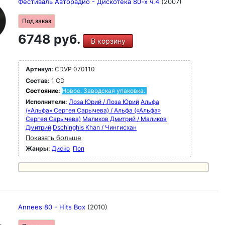
Фестиваль Авторадио - Дискотека 80-х ч.4
(2007)
Под заказ
6748 руб.
В корзину
Артикул:
CDVP 070110
Состав:
1 CD
Состояние:
Новое. Заводская упаковка.
Исполнители:
Лоза Юрий / Лоза Юрий
Альфа
(«Альфа» Сергея Сарычева) / Альфа («Альфа»
Сергея Сарычева)
Маликов Дмитрий / Маликов
Дмитрий
Dschinghis Khan / Чингисхан
Показать больше
Жанры:
Диско
Поп
Annees 80 - Hits Box
(2010)