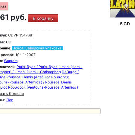
аказ
61 руб.
В корзину
5 CD
кул:
CDVP 154768
ав:
CD
ояние:
Новое. Заводская упаковка.
 релиза:
19-11-2007
л:
Wagram
лнители:
Paris, Ryan / Paris, Ryan
Limahl (Hamill,
topher) / Limahl (Hamill, Christopher)
DeBarge /
rge
Roussos, Demis (Αρτέμιος Ρούσσος);
ouris-Roussos, Artemios ) / Roussos, Demis
μιος Ρούσσος); (Ventouris-Roussos, Artemios )
зать больше
ры:
Поп