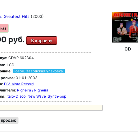
a: Greatest Hits
(2003)
аказ
0 руб.
В корзину
CD
кул:
CDVP 602304
ав:
1 CD
ояние:
Новое. Заводская упаковка.
 релиза:
01-01-2003
л:
D.V. More Record
лнители:
Righeira / Righeira
ры:
Italo-Disco
New Wave
Synth-pop
 продаж