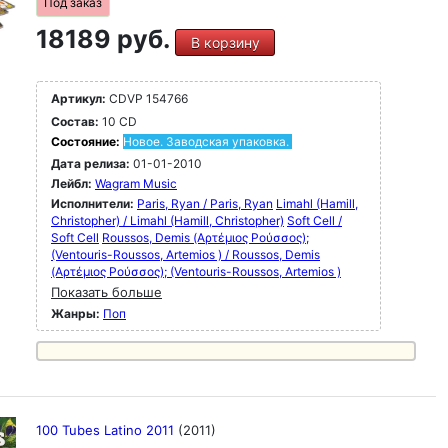
Под заказ
18189 руб.
В корзину
Артикул:
CDVP 154766
Состав:
10 CD
Состояние:
Новое. Заводская упаковка.
Дата релиза:
01-01-2010
Лейбл:
Wagram Music
Исполнители:
Paris, Ryan / Paris, Ryan
Limahl (Hamill,
Christopher) / Limahl (Hamill, Christopher)
Soft Cell /
Soft Cell
Roussos, Demis (Αρτέμιος Ρούσσος);
(Ventouris-Roussos, Artemios ) / Roussos, Demis
(Αρτέμιος Ρούσσος); (Ventouris-Roussos, Artemios )
Показать больше
Жанры:
Поп
100 Tubes Latino 2011
(2011)