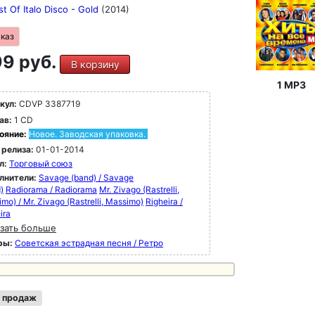
t Of Italo Disco - Gold
(2014)
аказ
9 руб.
В корзину
1 MP3
кул:
CDVP 3387719
ав:
1 CD
ояние:
Новое. Заводская упаковка.
 релиза:
01-01-2014
л:
Торговый союз
лнители:
Savage (band) / Savage
)
Radiorama / Radiorama
Mr. Zivago (Rastrelli,
mo) / Mr. Zivago (Rastrelli, Massimo)
Righeira /
ira
зать больше
ры:
Советская эстрадная песня / Ретро
 продаж