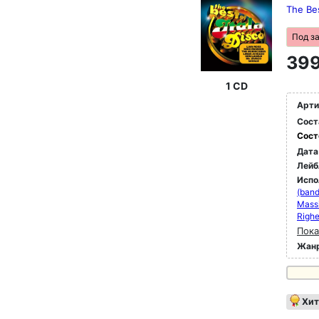
The Bes
Под з
399
1 CD
Арти
Сост
Сост
Дата
Лейб
Испо
(band
Massi
Righe
Пока
Жан
Хит