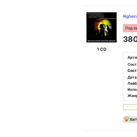
Righeir
Под з
380
1 CD
Арти
Сост
Сост
Дата
Лейб
Испо
Жан
Хит