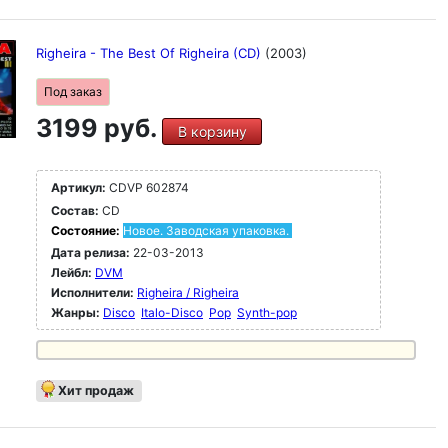
Righeira - The Best Of Righeira (CD)
(2003)
Под заказ
3199 руб.
В корзину
Артикул:
CDVP 602874
Состав:
CD
Состояние:
Новое. Заводская упаковка.
Дата релиза:
22-03-2013
Лейбл:
DVM
Исполнители:
Righeira / Righeira
Жанры:
Disco
Italo-Disco
Pop
Synth-pop
Хит продаж