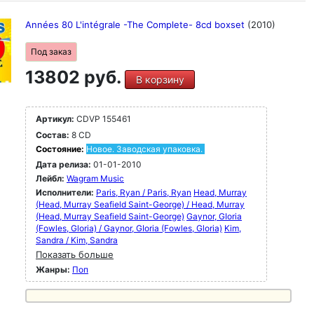
Années 80 L'intégrale -The Complete- 8cd boxset
(2010)
Под заказ
13802 руб.
В корзину
Артикул:
CDVP 155461
Состав:
8 CD
Состояние:
Новое. Заводская упаковка.
Дата релиза:
01-01-2010
Лейбл:
Wagram Music
Исполнители:
Paris, Ryan / Paris, Ryan
Head, Murray
(Head, Murray Seafield Saint-George) / Head, Murray
(Head, Murray Seafield Saint-George)
Gaynor, GIoria
(Fowles, Gloria) / Gaynor, GIoria (Fowles, Gloria)
Kim,
Sandra / Kim, Sandra
Показать больше
Жанры:
Поп