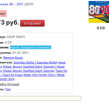
nnees 80 - 2011
(2011)
аказ
3 руб.
В корзину
6 CD
кул:
CDVP 155311
ав:
5 CD
ояние:
Новое. Заводская упаковка.
 релиза:
01-01-2011
л:
Wagram Music
лнители:
Spandau Ballet / Spandau Ballet
Head,
y (Head, Murray Seafield Saint-George) / Head,
y (Head, Murray Seafield Saint-George)
Tears for
 / Tears for Fears
Wilde, Kim (Smith, Kim) / Wilde,
Smith, Kim)
зать больше
ры:
Поп