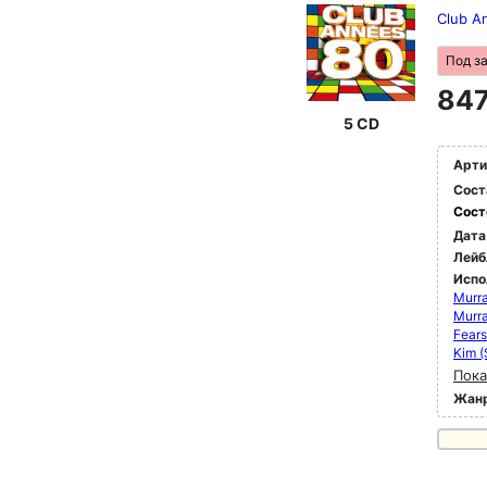
Club A
Под з
847
5 CD
Арти
Сост
Сост
Дата
Лейб
Испо
Murra
Murra
Fears
Kim (
Пока
Жан