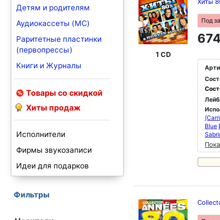
Хиты 8
Детям и родителям
Под з
Аудиокассеты (MC)
674
Раритетные пластинки
(первопрессы)
1 CD
Книги и Журналы
Арти
Сост
Сост
Товары со скидкой
Лейб
Хиты продаж
Испо
(Carr
Blue
Исполнители
Sabri
Пока
Фирмы звукозаписи
Идеи для подарков
Фильтры
Collec