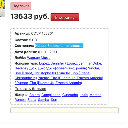
Под заказ
13633 руб.
В корзину
Артикул:
CDVP 155301
Состав:
5 CD
Состояние:
Новое. Заводская упаковка.
Дата релиза:
01-01-2011
Лейбл:
Wagram Music
Исполнители:
Lopez, Jennifer / Lopez, Jennifer
Duke,
George / Дюк, Джордж (фортепиано, рояль)
Sinclar,
Bob (Friant, Christophe le) / Sinclar, Bob (Friant,
Christophe le)
Puente, Tito (Puente Jr., Ernesto Antonio)
/ Puente, Tito (Puente Jr., Ernesto Antonio)
Показать больше
Жанры:
Bolero
Compilation
Guaracha
Latin
Mambo
Rumba
Salsa
Samba
Son