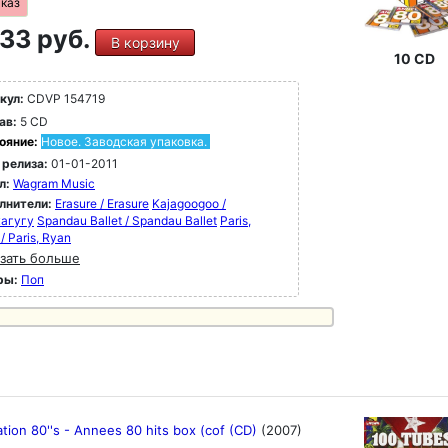
аказ
33 руб.
В корзину
10 CD
кул:
CDVP 154719
ав:
5 CD
ояние:
Новое. Заводская упаковка.
 релиза:
01-01-2011
л:
Wagram Music
лнители:
Erasure / Erasure
Kajagoogoo /
агугу
Spandau Ballet / Spandau Ballet
Paris,
/ Paris, Ryan
зать больше
ры:
Поп
tion 80''s - Annees 80 hits box (cof (CD)
(2007)