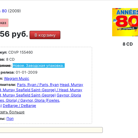
s 80
(2009)
аказ
56 руб.
В корзину
8 CD
кул:
CDVP 155460
ав:
8 CD
ояние:
Новое. Заводская упаковка.
 релиза:
01-01-2009
л:
Wagram Music
лнители:
Paris, Ryan / Paris, Ryan
Head, Murray
, Murray Seafield Saint-George) / Head, Murray
, Murray Seafield Saint-George)
Gaynor, GIoria
es, Gloria) / Gaynor, GIoria (Fowles,
a)
DeBarge / DeBarge
зать больше
ры:
Поп