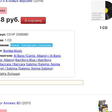
0-х в новых версиях
(2014)
аказ
8 руб.
В корзину
1 CD
кул:
CDVP 2598980
ав:
1 CD
ояние:
Новое. Заводская упаковка.
л:
Bomba Music
лнители:
Al Bano (Carrisi, Albano) / Al Bano
isi, Albano)
Bad Boys Blue / Bad Boys
Baccara / Baccara
Sabrina (Salerno, Norma
na) / Sabrina (Salerno, Norma Sabrina)
зать больше
tor Annees 80
(2011)