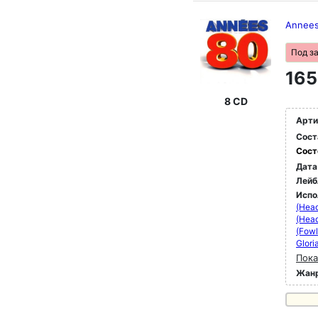
Annee
Под з
165
8 CD
Арти
Сост
Сост
Дата
Лейб
Испо
(Head
(Head
(Fowl
Glori
Пока
Жан