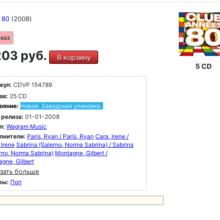
s 80
(2008)
аказ
03 руб.
В корзину
5 CD
кул:
CDVP 154789
ав:
25 CD
ояние:
Новое. Заводская упаковка.
 релиза:
01-01-2008
л:
Wagram Music
лнители:
Paris, Ryan / Paris, Ryan
Cara, Irene /
 Irene
Sabrina (Salerno, Norma Sabrina) / Sabrina
rno, Norma Sabrina)
Montagne, Gilbert /
gne, Gilbert
зать больше
ры:
Поп