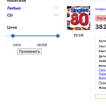
Носители
Любые
(12)
Single
CD
(12)
Под з
382
Цена
25 CD
Арти
Сост
Сост
Дата
Лейб
Испо
Cara,
(Sale
Monta
Пока
Жан