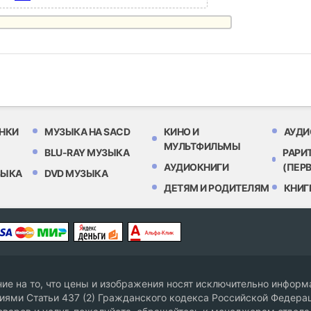
НКИ
МУЗЫКА НА SACD
КИНО И
АУДИ
МУЛЬТФИЛЬМЫ
BLU-RAY МУЗЫКА
РАРИ
АУДИОКНИГИ
(ПЕР
ЗЫКА
DVD МУЗЫКА
ДЕТЯМ И РОДИТЕЛЯМ
КНИГ
е на то, что цены и изображения носят исключительно информа
ями Статьи 437 (2) Гражданского кодекса Российской Федерац