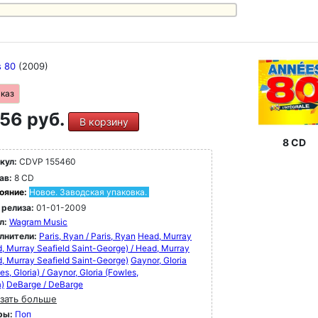
s 80
(2009)
аказ
56 руб.
В корзину
8 CD
кул:
CDVP 155460
ав:
8 CD
ояние:
Новое. Заводская упаковка.
 релиза:
01-01-2009
л:
Wagram Music
лнители:
Paris, Ryan / Paris, Ryan
Head, Murray
, Murray Seafield Saint-George) / Head, Murray
, Murray Seafield Saint-George)
Gaynor, GIoria
es, Gloria) / Gaynor, GIoria (Fowles,
a)
DeBarge / DeBarge
зать больше
ры:
Поп