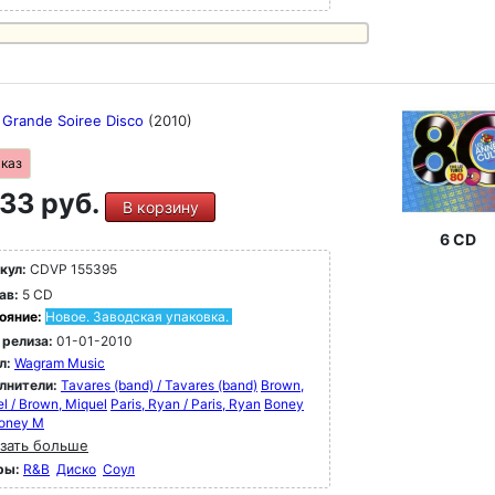
s Grande Soiree Disco
(2010)
аказ
33 руб.
В корзину
6 CD
кул:
CDVP 155395
ав:
5 CD
ояние:
Новое. Заводская упаковка.
 релиза:
01-01-2010
л:
Wagram Music
лнители:
Tavares (band) / Tavares (band)
Brown,
l / Brown, Miquel
Paris, Ryan / Paris, Ryan
Boney
Boney M
зать больше
ры:
R&B
Диско
Соул