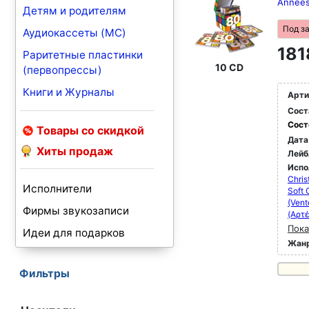
Annees
Детям и родителям
Под з
Аудиокассеты (MC)
181
Раритетные пластинки
10 CD
(первопрессы)
Книги и Журналы
Арти
Сост
Сост
Товары со скидкой
Дата
Хиты продаж
Лейб
Испо
Chris
Исполнители
Soft 
(Vent
Фирмы звукозаписи
(Αρτέ
Пока
Идеи для подарков
Жан
Фильтры