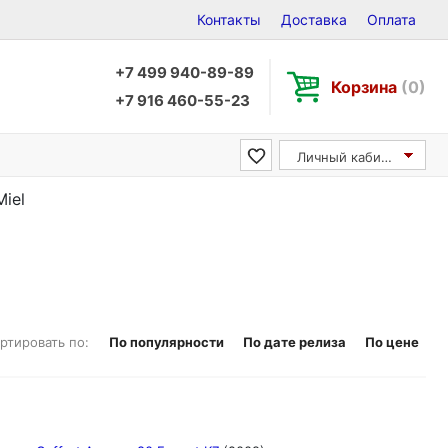
Контакты
Доставка
Оплата
+7 499 940-89-89
Корзина
(0)
+7 916 460-55-23
Личный кабинет
Miel
ртировать по:
По популярности
По дате релиза
По цене