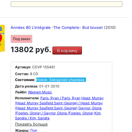
Années 80 L'intégrale -The Complete- 8cd boxset
(2010)
Под заказ
13802 руб.
В корзину
Артикул:
CDVP 155461
Состав:
8 CD
Состояние:
Новое. Заводская упаковка.
Дата релиза:
01-01-2010
Лейбл:
Wagram Music
Исполнители:
Paris, Ryan / Paris, Ryan
Head, Murray
(Head, Murray Seafield Saint-George) / Head, Murray
(Head, Murray Seafield Saint-George)
Gaynor, GIoria
(Fowles, Gloria) / Gaynor, GIoria (Fowles, Gloria)
Kim,
Sandra / Kim, Sandra
Показать больше
Жанры:
Поп