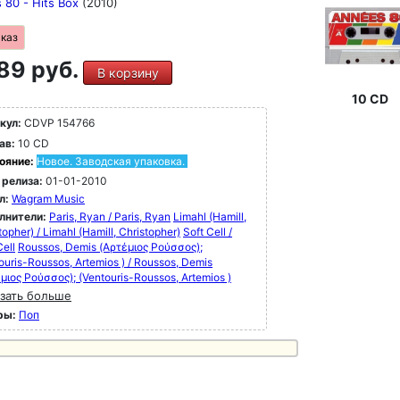
 80 - Hits Box
(2010)
аказ
89 руб.
В корзину
10 CD
кул:
CDVP 154766
ав:
10 CD
ояние:
Новое. Заводская упаковка.
 релиза:
01-01-2010
л:
Wagram Music
лнители:
Paris, Ryan / Paris, Ryan
Limahl (Hamill,
topher) / Limahl (Hamill, Christopher)
Soft Cell /
Cell
Roussos, Demis (Αρτέμιος Ρούσσος);
ouris-Roussos, Artemios ) / Roussos, Demis
μιος Ρούσσος); (Ventouris-Roussos, Artemios )
зать больше
ры:
Поп