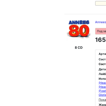
Annee
Под з
165
8 CD
Арти
Сост
Сост
Дата
Лейб
Испо
(Head
(Head
(Fowl
Glori
Пока
Жан