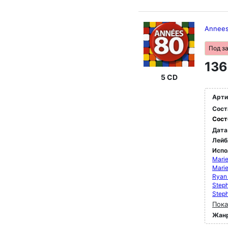
Annees
Под з
136
5 CD
Арти
Сост
Сост
Дата
Лейб
Испо
Marie
Marie
Ryan 
Steph
Steph
Пока
Жан