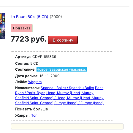
La Boum 80's (5 CD)
(2009)
Под заказ
7723 руб.
В корзину
Артикул:
CDVP 155339
Состав:
5 CD
Состояние:
Новое. Заводская упаковка.
Дата релиза:
16-11-2009
Лейбл:
Wagram
Исполнители:
Spandau Ballet / Spandau Ballet
Paris,
Ryan / Paris, Ryan
Head, Murray (Head, Murray
Seafield Saint-George) / Head, Murray (Head, Murray
Seafield Saint-George)
Europe (band) / Europe (band)
Показать больше
Жанры:
Поп