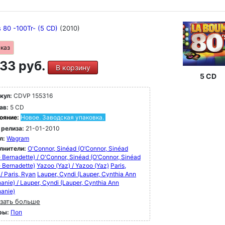
 80 -100Tr- (5 CD)
(2010)
аказ
33 руб.
В корзину
5 CD
кул:
CDVP 155316
ав:
5 CD
ояние:
Новое. Заводская упаковка.
 релиза:
21-01-2010
л:
Wagram
лнители:
O'Connor, Sinéad (O’Connor, Sinéad
 Bernadette) / O'Connor, Sinéad (O’Connor, Sinéad
 Bernadette)
Yazoo (Yaz) / Yazoo (Yaz)
Paris,
/ Paris, Ryan
Lauper, Cyndi (Lauper, Cynthia Ann
anie) / Lauper, Cyndi (Lauper, Cynthia Ann
anie)
зать больше
ры:
Поп