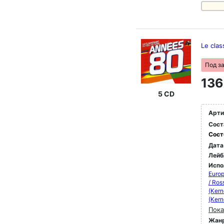
Le cla
Под з
136
5 CD
Арти
Сост
Сост
Дата
Лейб
Испо
Europ
/ Ros
(Kern
(Kern
Пока
Жан