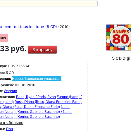
ssement de tous les tube (5 CD)
(2010)
аказ
33 руб.
В корзину
5 CD Digi
кул:
CDVP 155343
ав:
5 CD
ояние:
Новое. Заводская упаковка.
 релиза:
01-06-2010
л:
Wagram
лнители:
Paris, Ryan / Paris, Ryan
Europe (band) /
e (band)
Ross, Diana (Ross, Diana Ernestine Earle)
s, Diana (Ross, Diana Ernestine Earle)
Nena
er; Nena); (Kerner, Gabriele Susanne) / Nena
er; Nena); (Kerner, Gabriele Susanne)
зать больше
ры:
Поп