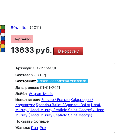
80’s hits !
(2011)
Под заказ
13633 руб.
В корзину
Артикул:
CDVP 155391
Состав:
5 CD Digi
Состояние:
Новое. Заводская упаковка.
Дата релиза:
01-01-2011
Лейбл:
Wagram Music
Исполнители:
Erasure / Erasure
Kajagoogoo /
Каджагугу
Spandau Ballet / Spandau Ballet
Head,
Murray (Head, Murray Seafield Saint-George) / Head,
Murray (Head, Murray Seafield Saint-George)
Показать больше
Жанры:
Поп
Рок