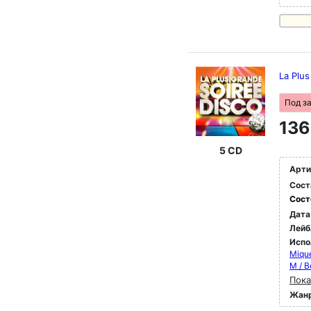
La Plu
Под з
136
5 CD
Арти
Сост
Сост
Дата
Лейб
Испо
Mique
M / 
Пока
Жан