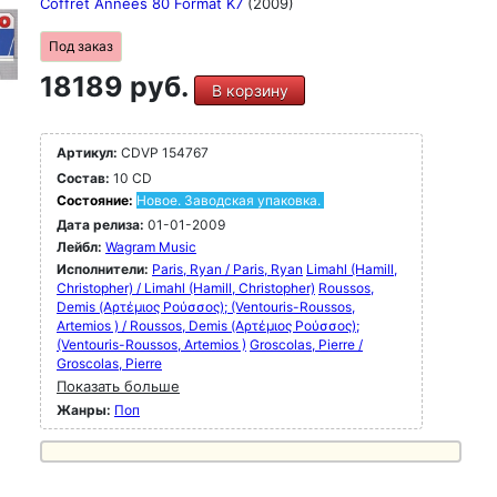
Coffret Annees 80 Format K7
(2009)
Под заказ
18189 руб.
В корзину
Артикул:
CDVP 154767
Состав:
10 CD
Состояние:
Новое. Заводская упаковка.
Дата релиза:
01-01-2009
Лейбл:
Wagram Music
Исполнители:
Paris, Ryan / Paris, Ryan
Limahl (Hamill,
Christopher) / Limahl (Hamill, Christopher)
Roussos,
Demis (Αρτέμιος Ρούσσος); (Ventouris-Roussos,
Artemios ) / Roussos, Demis (Αρτέμιος Ρούσσος);
(Ventouris-Roussos, Artemios )
Groscolas, Pierre /
Groscolas, Pierre
Показать больше
Жанры:
Поп