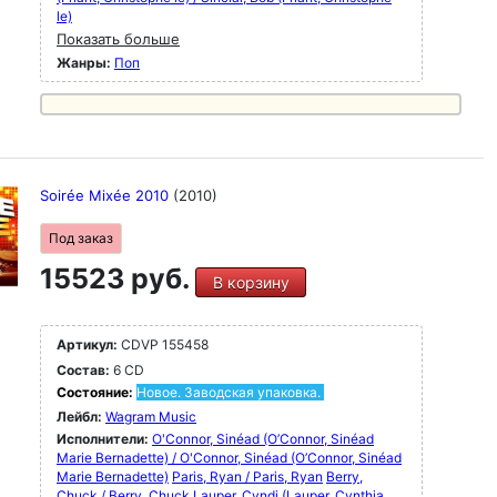
le)
Показать больше
Жанры:
Поп
Soirée Mixée 2010
(2010)
Под заказ
15523 руб.
В корзину
Артикул:
CDVP 155458
Состав:
6 CD
Состояние:
Новое. Заводская упаковка.
Лейбл:
Wagram Music
Исполнители:
O'Connor, Sinéad (O’Connor, Sinéad
Marie Bernadette) / O'Connor, Sinéad (O’Connor, Sinéad
Marie Bernadette)
Paris, Ryan / Paris, Ryan
Berry,
Chuck / Berry, Chuck
Lauper, Cyndi (Lauper, Cynthia