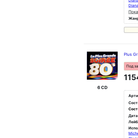
Diana
Diana
Пока
Жан
Plus G
Под з
115
6 CD
Арти
Сост
Сост
Дата
Лейб
Испо
Mich