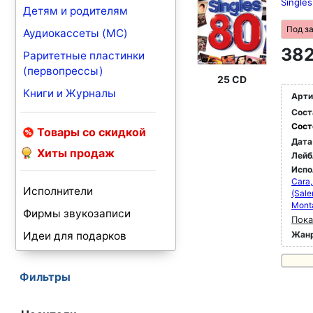
Single
Детям и родителям
Под з
Аудиокассеты (MC)
382
Раритетные пластинки
(первопрессы)
25 CD
Книги и Журналы
Арти
Сост
Сост
Товары со скидкой
Дата
Хиты продаж
Лейб
Испо
Cara,
Исполнители
(Sale
Monta
Фирмы звукозаписи
Пока
Идеи для подарков
Жан
Фильтры