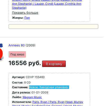
Ann Stephanie) / Lauper, Cyndi (Lauper, Cynthia Ann
Stephanie)
Показать больше
Жанры:
Поп
Annees 80
(2009)
Под заказ
16556 руб.
В корзину
Артикул:
CDVP 155460
Состав:
8 CD
Состояние:
Новое. Заводская упаковка.
Дата релиза:
01-01-2009
Лейбл:
Wagram Music
Исполнители:
Paris, Ryan / Paris, Ryan
Head, Murray
(Head, Murray Seafield Saint-George) / Head, Murray