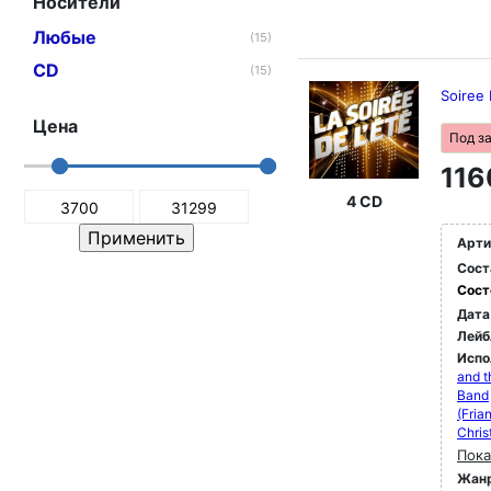
Носители
Любые
(15)
CD
(15)
Soiree 
Цена
Под з
116
4 CD
Арти
Сост
Сост
Дата
Лейб
Испо
and t
Band
(Fria
Chris
Пока
Жан