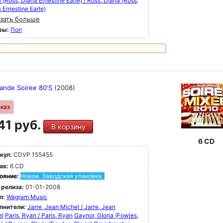
 (Ross, Diana Ernestine Earle) / Ross, Diana (Ross,
 Ernestine Earle)
зать больше
ры:
Поп
rande Soiree 80'S
(2008)
аказ
41 руб.
В корзину
6 CD
кул:
CDVP 155455
ав:
6 CD
ояние:
Новое. Заводская упаковка.
 релиза:
01-01-2008
л:
Wagram Music
лнители:
Jarre, Jean Michel / Jarre, Jean
el
Paris, Ryan / Paris, Ryan
Gaynor, GIoria (Fowles,