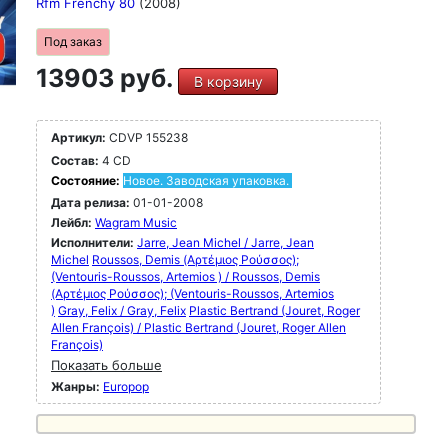
Rfm Frenchy 80
(2008)
Под заказ
13903 руб.
В корзину
Артикул:
CDVP 155238
Состав:
4 CD
Состояние:
Новое. Заводская упаковка.
Дата релиза:
01-01-2008
Лейбл:
Wagram Music
Исполнители:
Jarre, Jean Michel / Jarre, Jean
Michel
Roussos, Demis (Αρτέμιος Ρούσσος);
(Ventouris-Roussos, Artemios ) / Roussos, Demis
(Αρτέμιος Ρούσσος); (Ventouris-Roussos, Artemios
)
Gray, Felix / Gray, Felix
Plastic Bertrand (Jouret, Roger
Allen François) / Plastic Bertrand (Jouret, Roger Allen
François)
Показать больше
Жанры:
Europop