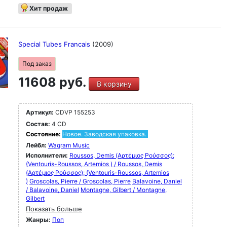
Хит продаж
Special Tubes Francais
(2009)
Под заказ
11608 руб.
В корзину
Артикул:
CDVP 155253
Состав:
4 CD
Состояние:
Новое. Заводская упаковка.
Лейбл:
Wagram Music
Исполнители:
Roussos, Demis (Αρτέμιος Ρούσσος);
(Ventouris-Roussos, Artemios ) / Roussos, Demis
(Αρτέμιος Ρούσσος); (Ventouris-Roussos, Artemios
)
Groscolas, Pierre / Groscolas, Pierre
Balavoine, Daniel
/ Balavoine, Daniel
Montagne, Gilbert / Montagne,
Gilbert
Показать больше
Жанры:
Поп