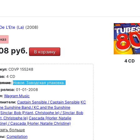
De L'Ete (La)
(2008)
аказ
08 руб.
В корзину
4 CD
кул:
CDVP 155248
ав:
4 CD
ояние:
Новое. Заводская упаковка.
 релиза:
01-01-2008
л:
Wagram Music
лнители:
Captain Sensible / Captain Sensible
KC
he Sunshine Band / KC and the Sunshine
Sinclar, Bob (Friant, Christophe le) / Sinclar, Bob
nt, Christophe le)
Cascada (Horler, Natalie
tine) / Cascada (Horler, Natalie Christine)
зать больше
ры:
Compilation