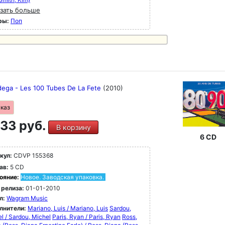
зать больше
ры:
Поп
dega - Les 100 Tubes De La Fete
(2010)
аказ
33 руб.
В корзину
6 CD
кул:
CDVP 155368
ав:
5 CD
ояние:
Новое. Заводская упаковка.
 релиза:
01-01-2010
л:
Wagram Music
лнители:
Mariano, Luis / Mariano, Luis
Sardou,
l / Sardou, Michel
Paris, Ryan / Paris, Ryan
Ross,