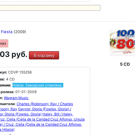
 Fiesta
(2009)
аказ
03 руб.
В корзину
5 CD
кул:
CDVP 155256
ав:
4 CD
ояние:
Новое. Заводская упаковка.
 релиза:
01-01-2009
л:
Wagram Music
лнители:
Charles (Robinson), Ray / Charles
nson), Ray
Gaynor, GIoria (Fowles, Gloria) /
r, GIoria (Fowles, Gloria)
Haley, Bill / Haley,
ruz, Celia (Celia de la Caridad Cruz Alfonso, Ursula
ia) / Cruz, Celia (Celia de la Caridad Cruz Alfonso,
a Hilaria)