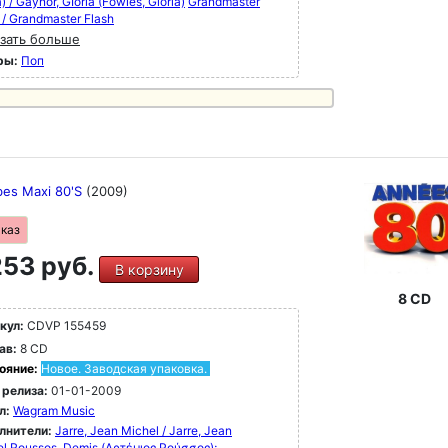
a) / Gaynor, GIoria (Fowles, Gloria)
Grandmaster
 / Grandmaster Flash
зать больше
ры:
Поп
bes Maxi 80'S
(2009)
аказ
53 руб.
В корзину
8 CD
кул:
CDVP 155459
ав:
8 CD
ояние:
Новое. Заводская упаковка.
 релиза:
01-01-2009
л:
Wagram Music
лнители:
Jarre, Jean Michel / Jarre, Jean
el
Roussos, Demis (Αρτέμιος Ρούσσος);