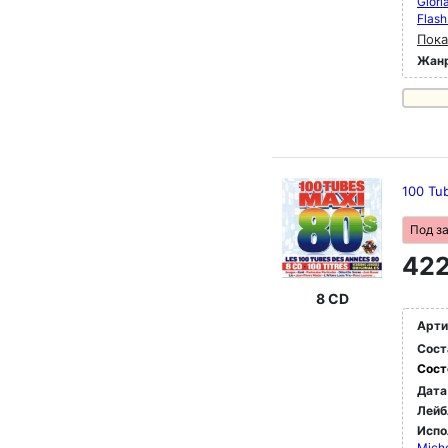
Glori
Flash
Пока
Жан
100 Tu
Под з
422
8 CD
Арти
Сост
Сост
Дата
Лейб
Испо
Mich