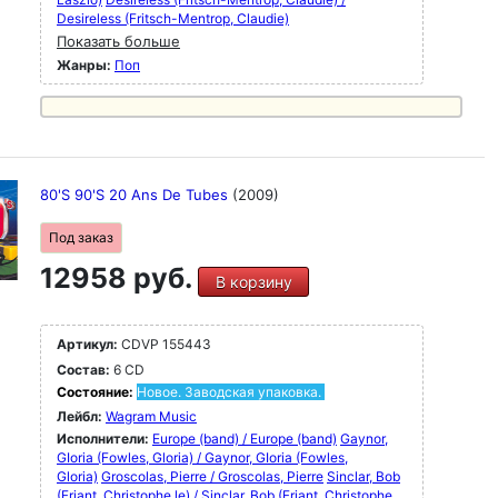
Desireless (Fritsch-Mentrop, Claudie)
Показать больше
Жанры:
Поп
80'S 90'S 20 Ans De Tubes
(2009)
Под заказ
12958 руб.
В корзину
Артикул:
CDVP 155443
Состав:
6 CD
Состояние:
Новое. Заводская упаковка.
Лейбл:
Wagram Music
Исполнители:
Europe (band) / Europe (band)
Gaynor,
GIoria (Fowles, Gloria) / Gaynor, GIoria (Fowles,
Gloria)
Groscolas, Pierre / Groscolas, Pierre
Sinclar, Bob
(Friant, Christophe le) / Sinclar, Bob (Friant, Christophe