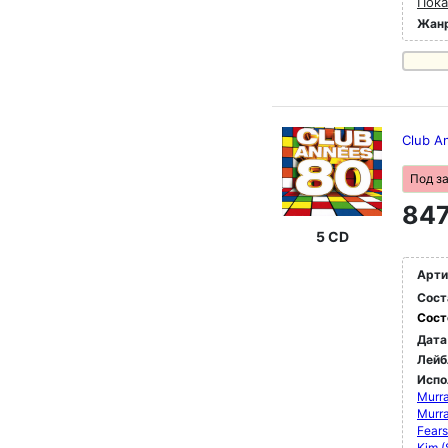
Пока
Жан
Club A
Под з
847
5 CD
Арти
Сост
Сост
Дата
Лейб
Испо
Murra
Murra
Fears
Kim (