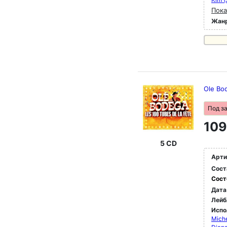
Пока
Жан
Ole Bo
Под з
109
5 CD
Арти
Сост
Сост
Дата
Лейб
Испо
Miche