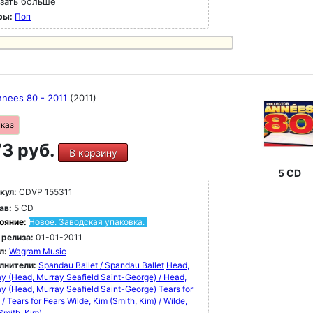
зать больше
ры:
Поп
nnees 80 - 2011
(2011)
аказ
3 руб.
В корзину
5 CD
кул:
CDVP 155311
ав:
5 CD
ояние:
Новое. Заводская упаковка.
 релиза:
01-01-2011
л:
Wagram Music
лнители:
Spandau Ballet / Spandau Ballet
Head,
y (Head, Murray Seafield Saint-George) / Head,
y (Head, Murray Seafield Saint-George)
Tears for
 / Tears for Fears
Wilde, Kim (Smith, Kim) / Wilde,
Smith, Kim)