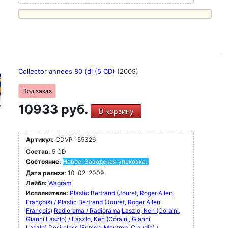
Collector annees 80 (di (5 CD)
(2009)
Под заказ
10933 руб.
В корзину
Артикул:
CDVP 155326
Состав:
5 CD
Состояние:
Новое. Заводская упаковка.
Дата релиза:
10-02-2009
Лейбл:
Wagram
Исполнители:
Plastic Bertrand (Jouret, Roger Allen
François) / Plastic Bertrand (Jouret, Roger Allen
François)
Radiorama / Radiorama
Laszlo, Ken (Coraini,
Gianni Laszlo) / Laszlo, Ken (Coraini, Gianni
Laszlo)
Desireless (Fritsch-Mentrop, Claudie) /