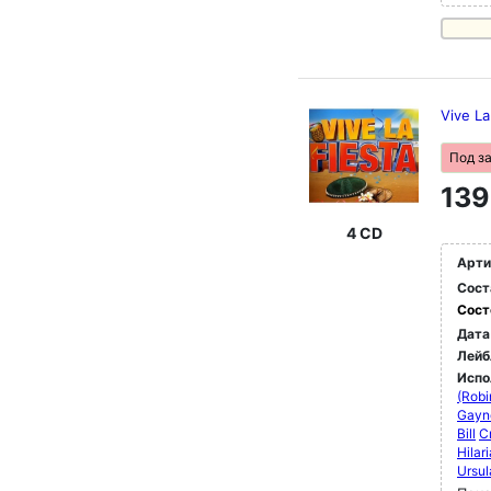
Vive La
Под з
139
4 CD
Арти
Сост
Сост
Дата
Лейб
Испо
(Robi
Gayno
Bill
C
Hilar
Ursul