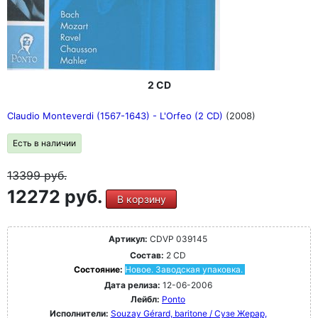
2 CD
Claudio Monteverdi (1567-1643) - L'Orfeo (2 CD)
(2008)
Есть в наличии
13399
руб.
12272 руб.
В корзину
Артикул:
CDVP 039145
Состав:
2 CD
Состояние:
Новое. Заводская упаковка.
Дата релиза:
12-06-2006
Лейбл:
Ponto
Исполнители:
Souzay Gérard, baritone / Сузе Жерар,