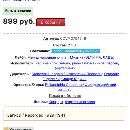
Есть в наличии
899 руб.
В корзину
Артикул:
CDVP 3794549
Состав:
2 CD
Состояние:
Новое. Заводская упаковка.
Лейбл:
Международная книга - Музыка (OLYMPIA, ЛАДЪ)
Исполнители:
Rachmaninov Sergey, piano / Рахманинов Сергей,
фортепиано
Дирижеры:
Stokowski Leopold / Стоковский Леопольд
Ormandy
Eugene / Орманди Юджин
Оркестры/Хоры:
Philadelphia Orchestra / Филадельфийский
оркестр
Показать больше
Жанры:
Концерт
Фортепьяно соло
Записи / Recorded 1929-1941
Хит продаж