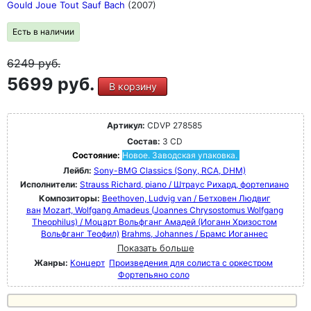
Gould Joue Tout Sauf Bach
(2007)
Есть в наличии
6249
руб.
5699 руб.
В корзину
Артикул:
CDVP 278585
Состав:
3 CD
Состояние:
Новое. Заводская упаковка.
Лейбл:
Sony-BMG Classics (Sony, RCA, DHM)
Исполнители:
Strauss Richard, piano / Штраус Рихард, фортепиано
Композиторы:
Beethoven, Ludvig van / Бетховен Людвиг
ван
Mozart, Wolfgang Amadeus (Joannes Chrysostomus Wolfgang
Theophilus) / Моцарт Вольфганг Амадей (Иоганн Хризостом
Вольфганг Теофил)
Brahms, Johannes / Брамс Иоганнес
Показать больше
Жанры:
Концерт
Произведения для солиста с оркестром
Фортепьяно соло