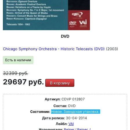
DVD
Chicago Symphony Orchestra - Historic Telecasts (DVD)
(2003)
Есть в наличии
32399
руб.
29697 руб.
В корзину
Артикул:
CDVP 012807
Состав:
DVD
Состояние:
Новое. Заводская упаковка.
Дата релиза:
30-04-2014
Лейбл:
VAI
Исполнители:
Reiner / Reiner
/