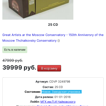
25 CD
Great Artists ar the Moscow Conservatory - 150th Anniversry of the
Moscow Thchaikovsky Conservatory
()
Есть в наличии
47999
руб.
39999 руб.
В корзину
Артикул:
CDVP 3249798
Состав:
25 CD
Состояние:
Новое. Заводская упаковка.
Дата релиза:
01-01-2016
Лейбл:
МГК им.П.И.Чайковского