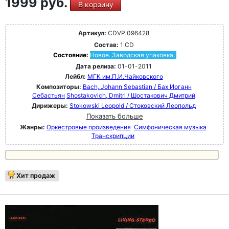
1999 руб.
В корзину
Артикул:
CDVP 096428
Состав:
1 CD
Состояние:
Новое. Заводская упаковка.
Дата релиза:
01-01-2011
Лейбл:
МГК им.П.И.Чайковского
Композиторы:
Bach, Johann Sebastian / Бах Иоганн
Себастьян
Shostakovich, Dmitri / Шостакович Дмитрий
Дирижеры:
Stokowski Leopold / Стоковский Леопольд
Показать больше
Жанры:
Оркестровые произведения
Симфоническая музыка
Транскрипции
Хит продаж