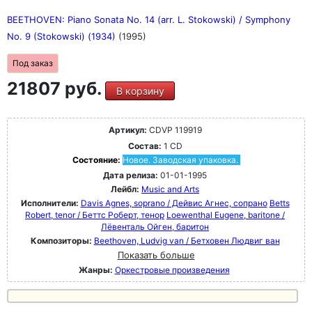
BEETHOVEN: Piano Sonata No. 14 (arr. L. Stokowski) / Symphony
No. 9 (Stokowski) (1934)
(1995)
Под заказ
21807 руб.
В корзину
Артикул:
CDVP 119919
Состав:
1 CD
Состояние:
Новое. Заводская упаковка.
Дата релиза:
01-01-1995
Лейбл:
Music and Arts
Исполнители:
Davis Agnes, soprano / Дейвис Агнес, сопрано
Betts
Robert, tenor / Беттс Роберт, тенор
Loewenthal Eugene, baritone /
Лёвенталь Ойген, баритон
Композиторы:
Beethoven, Ludvig van / Бетховен Людвиг ван
Показать больше
Жанры:
Оркестровые произведения