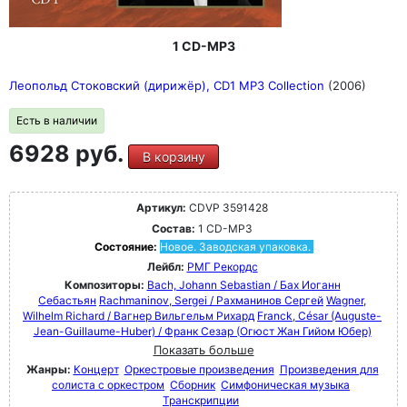
1 CD-MP3
Леопольд Стоковский (дирижёр), CD1 MP3 Collection
(2006)
Есть в наличии
6928 руб.
В корзину
Артикул:
CDVP 3591428
Состав:
1 CD-MP3
Состояние:
Новое. Заводская упаковка.
Лейбл:
РМГ Рекордс
Композиторы:
Bach, Johann Sebastian / Бах Иоганн
Себастьян
Rachmaninov, Sergei / Рахманинов Сергей
Wagner,
Wilhelm Richard / Вагнер Вильгельм Рихард
Franck, César (Auguste-
Jean-Guillaume-Huber) / Франк Сезар (Огюст Жан Гийом Юбер)
Показать больше
Жанры:
Концерт
Оркестровые произведения
Произведения для
солиста с оркестром
Сборник
Симфоническая музыка
Транскрипции