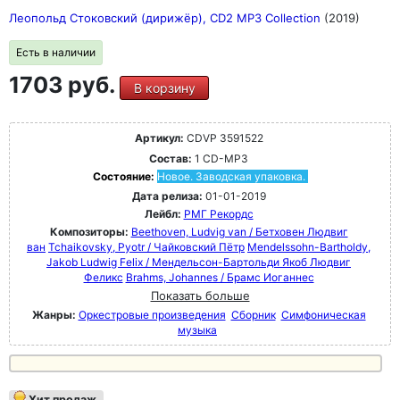
Леопольд Стоковский (дирижёр), CD2 MP3 Collection
(2019)
Есть в наличии
1703 руб.
В корзину
Артикул:
CDVP 3591522
Состав:
1 CD-MP3
Состояние:
Новое. Заводская упаковка.
Дата релиза:
01-01-2019
Лейбл:
РМГ Рекордс
Композиторы:
Beethoven, Ludvig van / Бетховен Людвиг
ван
Tchaikovsky, Pyotr / Чайковский Пётр
Mendelssohn-Bartholdy,
Jakob Ludwig Felix / Мендельсон-Бартольди Якоб Людвиг
Феликс
Brahms, Johannes / Брамс Иоганнес
Показать больше
Жанры:
Оркестровые произведения
Сборник
Симфоническая
музыка
Хит продаж