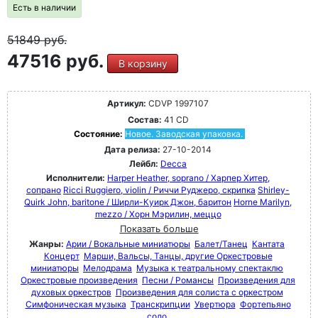
Есть в наличии
51849
руб.
47516 руб.
В корзину
Артикул:
CDVP 1997107
Состав:
41 CD
Состояние:
Новое. Заводская упаковка.
Дата релиза:
27-10-2014
Лейбл:
Decca
Исполнители:
Harper Heather, soprano / Харпер Хитер,
сопрано
Ricci Ruggiero, violin / Риччи Руджеро, скрипка
Shirley-
Quirk John, baritone / Ширли-Куирк Джон, баритон
Horne Marilyn,
mezzo / Хорн Мэрилин, меццо
Показать больше
Жанры:
Арии / Вокальные миниатюры
Балет/Танец
Кантата
Концерт
Марши, Вальсы, Танцы, другие Оркестровые
миниатюры
Мелодрама
Музыка к театральному спектаклю
Оркестровые произведения
Песни / Романсы
Произведения для
духовых оркестров
Произведения для солиста с оркестром
Симфоническая музыка
Транскрипции
Увертюра
Фортепьяно
соло