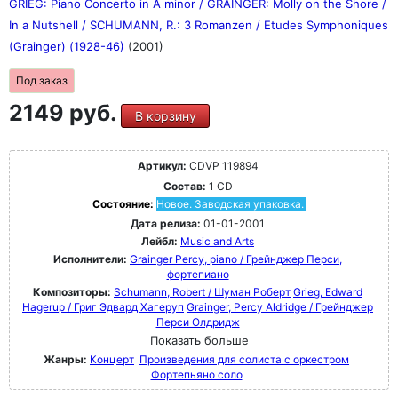
GRIEG: Piano Concerto in A minor / GRAINGER: Molly on the Shore /
In a Nutshell / SCHUMANN, R.: 3 Romanzen / Etudes Symphoniques
(Grainger) (1928-46)
(2001)
Под заказ
2149 руб.
В корзину
Артикул:
CDVP 119894
Состав:
1 CD
Состояние:
Новое. Заводская упаковка.
Дата релиза:
01-01-2001
Лейбл:
Music and Arts
Исполнители:
Grainger Percy, piano / Грейнджер Перси,
фортепиано
Композиторы:
Schumann, Robert / Шуман Роберт
Grieg, Edward
Hagerup / Григ Эдвард Хагеруп
Grainger, Percy Aldridge / Грейнджер
Перси Олдридж
Показать больше
Жанры:
Концерт
Произведения для солиста с оркестром
Фортепьяно соло