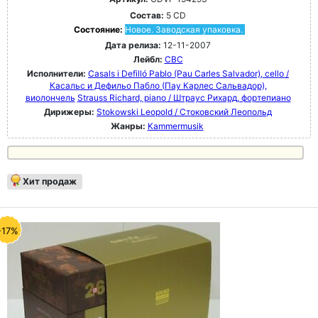
Состав:
5 CD
Состояние:
Новое. Заводская упаковка.
Дата релиза:
12-11-2007
Лейбл:
CBC
Исполнители:
Casals i Defilló Pablo (Pau Carles Salvador), cello /
Касальс и Дефильо Пабло (Пау Карлес Сальвадор),
виолончель
Strauss Richard, piano / Штраус Рихард, фортепиано
Дирижеры:
Stokowski Leopold / Стоковский Леопольд
Жанры:
Kammermusik
Хит продаж
-17%