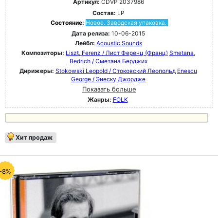
Артикул:
CDVP 2037986
Состав:
LP
Состояние:
Новое. Заводская упаковка.
Дата релиза:
10-06-2015
Лейбл:
Acoustic Sounds
Композиторы:
Liszt, Ferenz / Лист Ференц (Франц)
Smetana,
Bedrich / Сметана Берджих
Дирижеры:
Stokowski Leopold / Стоковский Леопольд
Enescu
George / Энеску Джордже
Показать больше
Жанры:
FOLK
Хит продаж
-8%