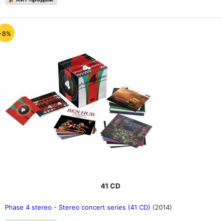
-8%
41 CD
Phase 4 stereo - Stereo concert series (41 CD)
(2014)