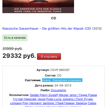
CD
Klassische Gassenhauer - Die größten Hits der Klassik (CD)
(2013)
Есть в наличии
31999
руб.
29332 руб.
В корзину
Артикул:
CDVP 660067
Состав:
CD
Состояние:
Новое. Заводская упаковка.
Дата релиза:
24-06-2013
Лейбл:
Documents
Исполнители:
Gedda (Harry Gustaf) Nikolai, tenor / Гедда (Гарри
Густав) Николай, тенор
Popp Lucia, soprano / Попп Лучия,
сопрано
Prey Hermann, baritone / Прей Герман, баритон
Callas