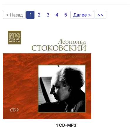
1
2
3
4
5
< Назад
Далее >
>>
1 CD-MP3