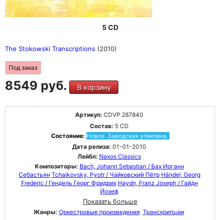
5 CD
The Stokowski Transcriptions
(2010)
Под заказ
8549 руб.
В корзину
Артикул:
CDVP 287840
Состав:
5 CD
Состояние:
Новое. Заводская упаковка.
Дата релиза:
01-01-2010
Лейбл:
Naxos Classics
Композиторы:
Bach, Johann Sebastian / Бах Иоганн
Себастьян
Tchaikovsky, Pyotr / Чайковский Пётр
Händel, Georg
Frederic / Гендель Георг Фридрих
Haydn, Franz Joseph / Гайдн
Йозеф
Показать больше
Жанры:
Оркестровые произведения
Транскрипции