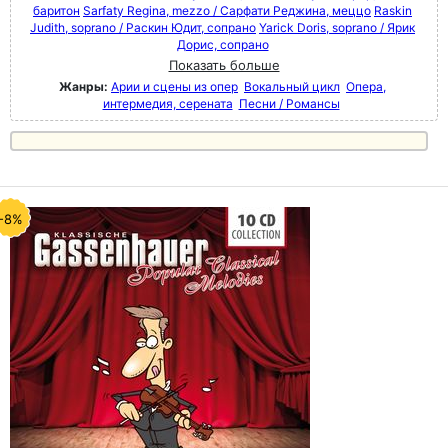
баритон
Sarfaty Regina, mezzo / Сарфати Реджина, меццо
Raskin
Judith, soprano / Раскин Юдит, сопрано
Yarick Doris, soprano / Ярик
Дорис, сопрано
Показать больше
Жанры:
Арии и сцены из опер
Вокальный цикл
Опера,
интермедия, серената
Песни / Романсы
-8%