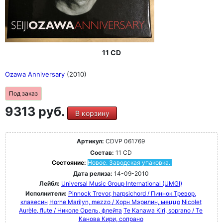
11 CD
Ozawa Anniversary
(2010)
Под заказ
9313 руб.
В корзину
Артикул:
CDVP 061769
Состав:
11 CD
Состояние:
Новое. Заводская упаковка.
Дата релиза:
14-09-2010
Лейбл:
Universal Music Group International (UMGI)
Исполнители:
Pinnock Trevor, harpsichord / Пиннок Тревор,
клавесин
Horne Marilyn, mezzo / Хорн Мэрилин, меццо
Nicolet
Aurèle, flute / Николе Орель, флейта
Te Kanawa Kiri, soprano / Те
Канова Кири, сопрано