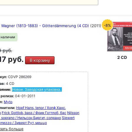
-8%
d Wagner (1813-1883) - Götterdämmerung (4 CD)
(2011)
в наличии
9
руб.
17 руб.
2 CD
В корзину
кул:
CDVP 286269
ав:
4 CD
ояние:
Новое. Заводская упаковка.
 релиза:
04-01-2011
л:
Myto
лнители:
Hopf Hans, tenor / Хопф Ханс,
р
Frick Gottlob, bass / Фрик Готтлоб, бас
Nilsson
t, soprano / Нильсон Биргит, сопрано
Siewert
 mezzo / Зиверт Рут, меццо
зать больше