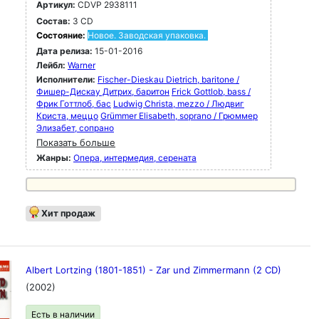
Артикул:
CDVP 2938111
Состав:
3 CD
Состояние:
Новое. Заводская упаковка.
Дата релиза:
15-01-2016
Лейбл:
Warner
Исполнители:
Fischer-Dieskau Dietrich, baritone /
Фишер-Дискау Дитрих, баритон
Frick Gottlob, bass /
Фрик Готтлоб, бас
Ludwig Christa, mezzo / Людвиг
Криста, меццо
Grümmer Elisabeth, soprano / Грюммер
Элизабет, сопрано
Показать больше
Жанры:
Опера, интермедия, серената
Хит продаж
Albert Lortzing (1801-1851) - Zar und Zimmermann (2 CD)
(2002)
Есть в наличии