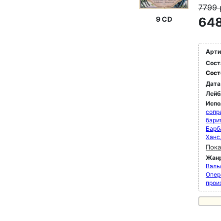
7799
9 CD
648
Арти
Сост
Сост
Дата
Лейб
Испо
сопр
бари
Барб
Ханс
Пока
Жан
Валь
Опер
прои