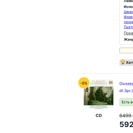
Лейб
Испо
Швар
Фрик 
тено
Пьет
Пока
Жан
Хит
-9%
Giusepp
dt.Spr.
Есть 
6499
CD
592