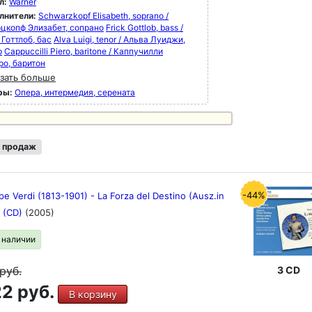
л:
Warner
лнители:
Schwarzkopf Elisabeth, soprano /
цкопф Элизабет, сопрано
Frick Gottlob, bass /
Готтлоб, бас
Alva Luigi, tenor / Альва Луиджи,
р
Cappuccilli Piero, baritone / Каппучилли
ро, баритон
зать больше
ры:
Опера, интермедия, серената
 продаж
-44%
e Verdi (1813-1901) - La Forza del Destino (Ausz.in
) (CD)
(2005)
в наличии
3 CD
руб.
2 руб.
В корзину