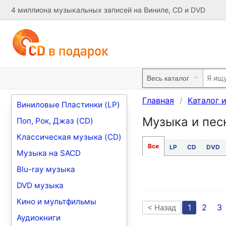
4 миллиона музыкальных записей на Виниле, CD и DVD
Главная
Каталог 
Виниловые Пластинки (LP)
Музыка и песн
Поп, Рок, Джаз (CD)
Классическая музыка (CD)
Все
LP
CD
DVD
Музыка на SACD
Blu-ray музыка
DVD музыка
Кино и мультфильмы
1
2
3
< Назад
Аудиокниги