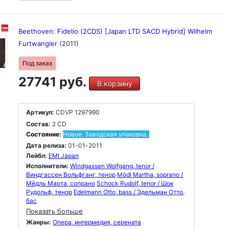
Beethoven: Fidelio (2CDS) [Japan LTD SACD Hybrid] Wilhelm
Furtwangler
(2011)
Под заказ
27741 руб.
В корзину
Артикул:
CDVP 1297990
Состав:
2 CD
Состояние:
Новое. Заводская упаковка.
Дата релиза:
01-01-2011
Лейбл:
EMI Japan
Исполнители:
Windgassen Wolfgang, tenor /
Виндгассен Вольфганг, тенор
Mödl Martha, soprano /
Мёдль Марта, сопрано
Schock Rudolf, tenor / Шок
Рудольф, тенор
Edelmann Otto, bass / Эдельман Отто,
бас
Показать больше
Жанры:
Опера, интермедия, серената