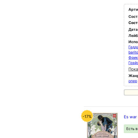
Арти
Сост
Сост
Дата
Лейб
Испо
Гедда
barit
Фрик 
Грэй
Пока
Жан
опер
-17%
Es war
Есть 