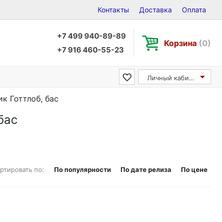
Контакты
Доставка
Оплата
+7 499 940-89-89
Корзина
(0)
+7 916 460-55-23
Личный кабинет
ик Готтлоб, бас
бас
ртировать по:
По популярности
По дате релиза
По цене