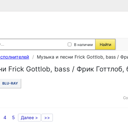
Найти
В наличии
исполнителей
Музыка и песни Frick Gottlob, bass / Фр
и Frick Gottlob, bass / Фрик Готтлоб, 
BLU-RAY
Со
4
5
Далее >
>>