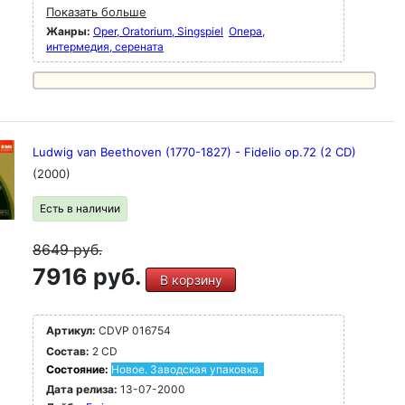
Показать больше
Жанры:
Oper, Oratorium, Singspiel
Опера,
интермедия, серената
Ludwig van Beethoven (1770-1827) - Fidelio op.72 (2 CD)
(2000)
Есть в наличии
8649
руб.
7916 руб.
В корзину
Артикул:
CDVP 016754
Состав:
2 CD
Состояние:
Новое. Заводская упаковка.
Дата релиза:
13-07-2000