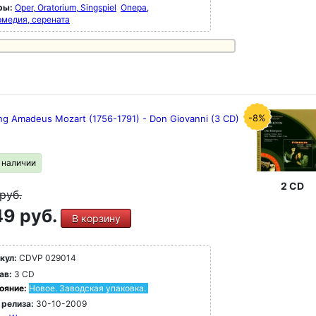
ры:
Oper, Oratorium, Singspiel
Опера,
рмедия, серената
-8%
ng Amadeus Mozart (1756-1791) - Don Giovanni (3 CD)
в наличии
2 CD
руб.
9 руб.
В корзину
кул:
CDVP 029014
ав:
3 CD
ояние:
Новое. Заводская упаковка.
 релиза:
30-10-2009