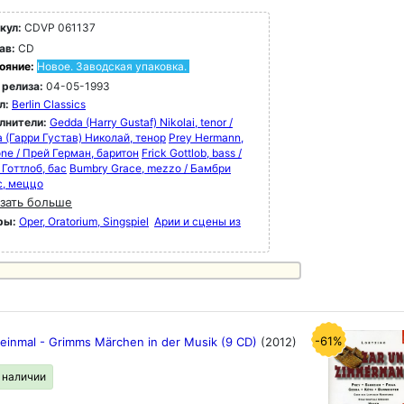
кул:
CDVP 061137
ав:
CD
ояние:
Новое. Заводская упаковка.
 релиза:
04-05-1993
л:
Berlin Classics
лнители:
Gedda (Harry Gustaf) Nikolai, tenor /
 (Гарри Густав) Николай, тенор
Prey Hermann,
one / Прей Герман, баритон
Frick Gottlob, bass /
Готтлоб, бас
Bumbry Grace, mezzo / Бамбри
с, меццо
зать больше
ры:
Oper, Oratorium, Singspiel
Арии и сцены из
-61%
 einmal - Grimms Märchen in der Musik (9 CD)
(2012)
в наличии