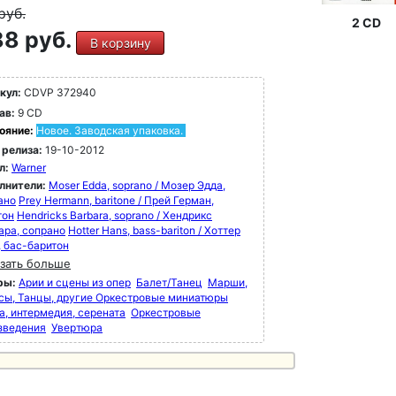
руб.
2 CD
8 руб.
В корзину
кул:
CDVP 372940
ав:
9 CD
ояние:
Новое. Заводская упаковка.
 релиза:
19-10-2012
л:
Warner
лнители:
Moser Edda, soprano / Мозер Эдда,
ано
Prey Hermann, baritone / Прей Герман,
тон
Hendricks Barbara, soprano / Хендрикс
ара, сопрано
Hotter Hans, bass-bariton / Хоттер
, бас-баритон
зать больше
ры:
Арии и сцены из опер
Балет/Танец
Марши,
сы, Танцы, другие Оркестровые миниатюры
а, интермедия, серената
Оркестровые
зведения
Увертюра