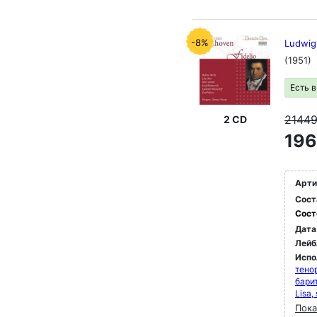
-8%
Ludwig 
(1951)
Есть 
2144
2 CD
196
Арти
Сост
Сост
Дата
Лейб
Испо
тено
бари
Lisa,
Пока