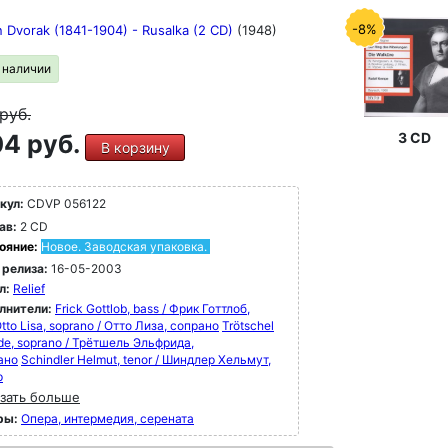
-8%
n Dvorak (1841-1904) - Rusalka (2 CD)
(1948)
в наличии
руб.
4 руб.
3 CD
В корзину
кул:
CDVP 056122
ав:
2 CD
ояние:
Новое. Заводская упаковка.
 релиза:
16-05-2003
л:
Relief
лнители:
Frick Gottlob, bass / Фрик Готтлоб,
tto Lisa, soprano / Отто Лиза, сопрано
Trötschel
ede, soprano / Трётшель Эльфрида,
ано
Schindler Helmut, tenor / Шиндлер Хельмут,
р
зать больше
ры:
Опера, интермедия, серената