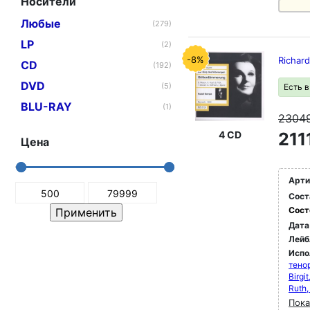
Носители
Любые
(279)
LP
(2)
-8%
Richar
CD
(192)
DVD
(5)
Есть 
BLU-RAY
(1)
2304
4 CD
211
Цена
Арти
Сост
Сост
Дата
Лейб
Испо
тено
Birgi
Ruth,
Пока