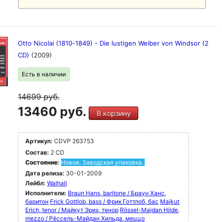
Otto Nicolai (1810-1849) - Die lustigen Weiber von Windsor (2
CD)
(2009)
Есть в наличии
14699
руб.
13460 руб.
В корзину
Артикул:
CDVP 263753
Состав:
2 CD
Состояние:
Новое. Заводская упаковка.
Дата релиза:
30-01-2009
Лейбл:
Walhall
Исполнители:
Braun Hans, baritone / Браун Ханс,
баритон
Frick Gottlob, bass / Фрик Готтлоб, бас
Majkut
Erich, tenor / Майкут Эрих, тенор
Rössel-Majdan Hilde,
mezzo / Рёссель-Майдан Хильда, меццо