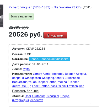
Richard Wagner (1813-1883) - Die Walküre (3 CD)
(2011)
Есть в наличии
22399
руб.
20526 руб.
В корзину
Артикул:
CDVP 262284
Состав:
3 CD
Состояние:
Новое. Заводская упаковка.
Дата релиза:
04-01-2011
Лейбл:
Myto
Исполнители:
Varnay Astrid, soprano / Варнай Астрид,
сопрано
Windgassen Wolfgang, tenor / Виндгассен
Вольфганг, тенор
Töpper Hertha, mezzo / Тёппер
Херта, меццо
Frick Gottlob, bass / Фрик Готтлоб, бас
Показать больше
Жанры:
Oper, Oratorium, Singspiel
Опера,
интермедия, серената