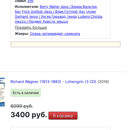
Лейбл:
Emi
Исполнители:
Berry Walter, bass / Берри Вальтер,
бас
Frick Gottlob, bass / Фрик Готтлоб, бас
Unger
Gerhard, tenor / Унгер Герхард, тенор
Ludwig Christa,
mezzo / Людвиг Криста, меццо
Показать больше
Жанры:
Опера, интермедия, серената
Richard Wagner (1813-1883) - Lohengrin (3 CD)
(2016)
Есть в наличии
6099
руб.
3400 руб.
В корзину