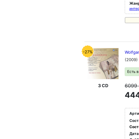
Жан
инте
-27%
Wolfga
(2009)
Есть 
6099
3 CD
444
Арти
Сост
Сост
Дата