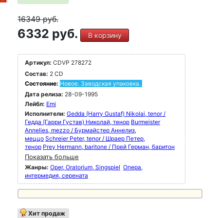
16349
руб.
6332 руб.
В корзину
Артикул:
CDVP 278272
Состав:
2 CD
Состояние:
Новое. Заводская упаковка.
Дата релиза:
28-09-1995
Лейбл:
Emi
Исполнители:
Gedda (Harry Gustaf) Nikolai, tenor /
Гедда (Гарри Густав) Николай, тенор
Burmeister
Annelies, mezzo / Бурмайстер Аннелиз,
меццо
Schreier Peter, tenor / Шраер Петер,
тенор
Prey Hermann, baritone / Прей Герман, баритон
Показать больше
Жанры:
Oper, Oratorium, Singspiel
Опера,
интермедия, серената
Хит продаж