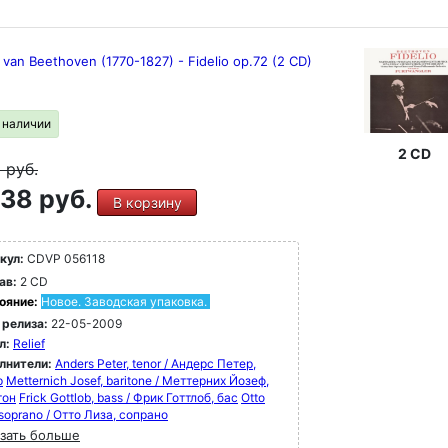
van Beethoven (1770-1827) - Fidelio op.72 (2 CD)
в наличии
2 CD
9
руб.
38 руб.
В корзину
кул:
CDVP 056118
ав:
2 CD
ояние:
Новое. Заводская упаковка.
 релиза:
22-05-2009
л:
Relief
лнители:
Anders Peter, tenor / Андерс Петер,
р
Metternich Josef, baritone / Меттерних Йозеф,
тон
Frick Gottlob, bass / Фрик Готтлоб, бас
Otto
 soprano / Отто Лиза, сопрано
зать больше