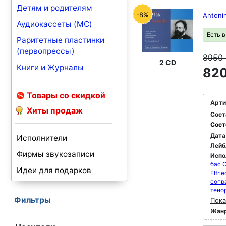
Детям и родителям
-8%
Antoni
Аудиокассеты (MC)
Есть 
Раритетные пластинки
(первопрессы)
8950
2 CD
Книги и Журналы
820
Товары со скидкой
Арти
Хиты продаж
Сост
Сост
Дата
Исполнители
Лейб
Фирмы звукозаписи
Испо
бас
O
Идеи для подарков
Elfri
сопр
тено
Фильтры
Пока
Жан