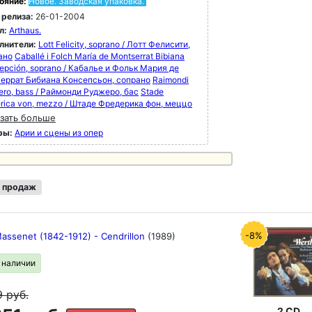
ояние:
Новое. Заводская упаковка.
 релиза:
26-01-2004
л:
Arthaus.
лнители:
Lott Felicity, soprano / Лотт Фелисити,
ано
Caballé i Folch María de Montserrat Bibiana
epción, soprano / Кабалье и Фольк Мария де
еррат Бибиана Консепсьон, сопрано
Raimondi
ero, bass / Раймонди Руджеро, бас
Stade
erica von, mezzo / Штаде Фредерика фон, меццо
зать больше
ры:
Арии и сцены из опер
 продаж
-8%
Massenet (1842-1912) - Cendrillon
(1989)
в наличии
9
руб.
2 CD