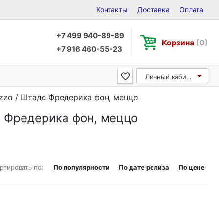
Контакты
Доставка
Оплата
+7 499 940-89-89
Корзина
(0)
+7 916 460-55-23
Личный кабинет
ezzo / Штаде Фредерика фон, меццо
де Фредерика фон, меццо
ртировать по:
По популярности
По дате релиза
По цене