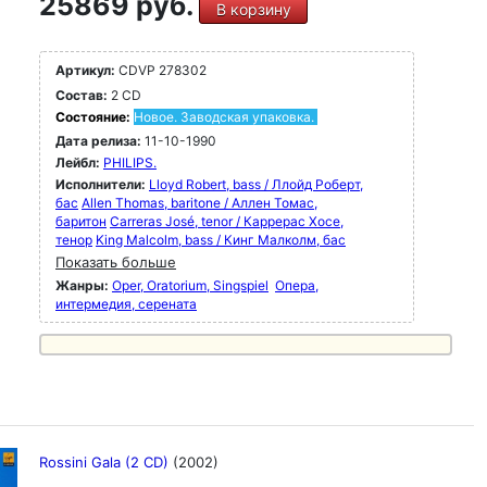
25869 руб.
В корзину
Артикул:
CDVP 278302
Состав:
2 CD
Состояние:
Новое. Заводская упаковка.
Дата релиза:
11-10-1990
Лейбл:
PHILIPS.
Исполнители:
Lloyd Robert, bass / Ллойд Роберт,
бас
Allen Thomas, baritone / Аллен Томас,
баритон
Carreras José, tenor / Каррерас Хосе,
тенор
King Malcolm, bass / Кинг Малколм, бас
Показать больше
Жанры:
Oper, Oratorium, Singspiel
Опера,
интермедия, серената
Rossini Gala (2 CD)
(2002)