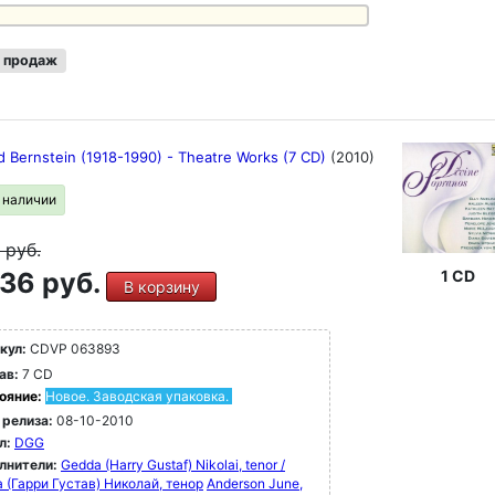
 продаж
d Bernstein (1918-1990) - Theatre Works (7 CD)
(2010)
в наличии
9
руб.
36 руб.
1 CD
В корзину
кул:
CDVP 063893
ав:
7 CD
ояние:
Новое. Заводская упаковка.
 релиза:
08-10-2010
л:
DGG
лнители:
Gedda (Harry Gustaf) Nikolai, tenor /
 (Гарри Густав) Николай, тенор
Anderson June,