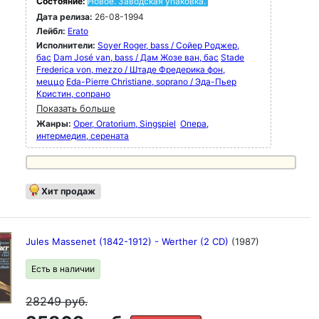
Состояние:
Новое. Заводская упаковка.
Дата релиза:
26-08-1994
Лейбл:
Erato
Исполнители:
Soyer Roger, bass / Сойер Роджер,
бас
Dam José van, bass / Дам Жозе ван, бас
Stade
Frederica von, mezzo / Штаде Фредерика фон,
меццо
Eda-Pierre Christiane, soprano / Эда-Пьер
Кристин, сопрано
Показать больше
Жанры:
Oper, Oratorium, Singspiel
Опера,
интермедия, серената
Хит продаж
Jules Massenet (1842-1912) - Werther (2 CD)
(1987)
Есть в наличии
28249
руб.