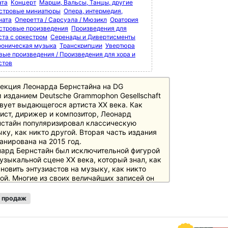
ата
Концерт
Марши, Вальсы, Танцы, другие
стровые миниатюры
Опера, интермедия,
ната
Оперетта / Сарсуэла / Мюзикл
Оратория
стровые произведения
Произведения для
ста с оркестром
Серенады и Дивертисменты
оническая музыка
Транскрипции
Увертюра
вые произведения / Произведения для хора и
стов
екция Леонарда Бернстайна на DG
 изданием Deutsche Grammophon Gesellschaft
вует выдающегося артиста XX века. Как
ист, дирижер и композитор, Леонард
стайн популяризировал классическую
ку, как никто другой. Вторая часть издания
анирована на 2015 год.
ард Бернстайн был исключительной фигурой
узыкальной сцене XX века, который знал, как
новить энтузиастов на музыку, как никто
ой. Многие из своих величайших записей он
ал с Deutsche Grammophon, для которого он
сывался в последний раз.
 продаж
рь все записи Deutsche Grammophon (+ Decca
ilips) будут выпущены в двух лимитированных
кс-изданиях, сначала Том 1, а затем Том 2 в