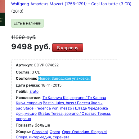
Wolfgang Amadeus Mozart (1756-1791) - Cosi fan tutte (3 CD)
(2010)
Есть в наличии
11099
руб.
9498 руб.
В корзину
Артикул:
CDVP 074622
Состав:
3 CD
Состояние:
Новое. Заводская упаковка.
Дата релиза:
18-11-2015
Лейбл:
Erato
Исполнители:
Te Kanawa Kiri, soprano / Те Канова
Кири, сопрано
Bastin Jules, bass / Бастен Жюль,
бас
Stade Frederica von, mezzo / Штаде Фредерика
фон, меццо
Stratas Teresa, soprano / Стратас Тереза,
сопрано
Показать больше
Жанры:
Classical
Opera
Oper, Oratorium, Singspiel
Опера, интермедия, серената