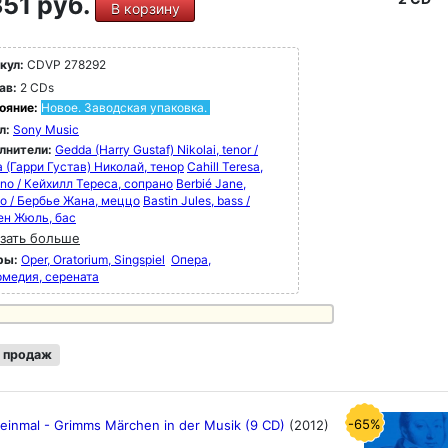
51 руб.
В корзину
кул:
CDVP 278292
ав:
2 CDs
ояние:
Новое. Заводская упаковка.
л:
Sony Music
лнители:
Gedda (Harry Gustaf) Nikolai, tenor /
 (Гарри Густав) Николай, тенор
Cahill Teresa,
no / Кейхилл Тереса, сопрано
Berbié Jane,
o / Бербье Жана, меццо
Bastin Jules, bass /
ен Жюль, бас
зать больше
ры:
Oper, Oratorium, Singspiel
Опера,
рмедия, серената
 продаж
-65%
 einmal - Grimms Märchen in der Musik (9 CD)
(2012)