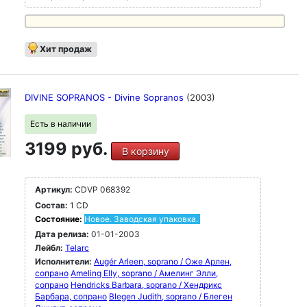
Хит продаж
DIVINE SOPRANOS - Divine Sopranos
(2003)
Есть в наличии
3199 руб.
В корзину
Артикул:
CDVP 068392
Состав:
1 CD
Состояние:
Новое. Заводская упаковка.
Дата релиза:
01-01-2003
Лейбл:
Telarc
Исполнители:
Augér Arleen, soprano / Оже Арлен,
сопрано
Ameling Elly, soprano / Амелинг Элли,
сопрано
Hendricks Barbara, soprano / Хендрикс
Барбара, сопрано
Blegen Judith, soprano / Блеген