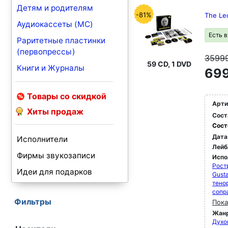
Детям и родителям
-81%
The Leo
Аудиокассеты (MC)
Есть 
Раритетные пластинки
(первопрессы)
3599
59 CD, 1 DVD
Книги и Журналы
699
Товары со скидкой
Арти
Хиты продаж
Сост
Сост
Дата
Исполнители
Лейб
Фирмы звукозаписи
Испо
Рост
Идеи для подарков
Gusta
тено
сопр
Фильтры
Пока
Жан
Духо