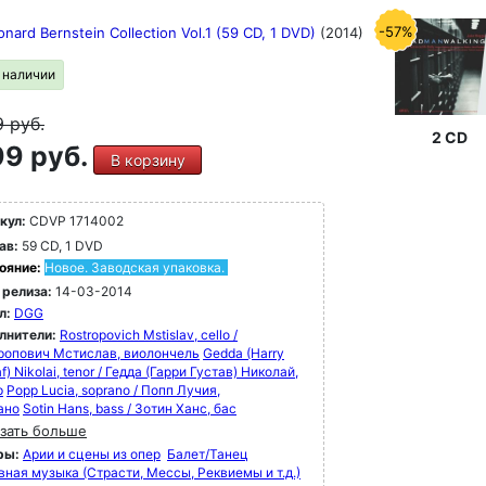
-57%
nard Bernstein Collection Vol.1 (59 CD, 1 DVD)
(2014)
в наличии
9
руб.
2 CD
9 руб.
В корзину
кул:
CDVP 1714002
ав:
59 CD, 1 DVD
ояние:
Новое. Заводская упаковка.
 релиза:
14-03-2014
л:
DGG
лнители:
Rostropovich Mstislav, cello /
ропович Мстислав, виолончель
Gedda (Harry
f) Nikolai, tenor / Гедда (Гарри Густав) Николай,
р
Popp Lucia, soprano / Попп Лучия,
ано
Sotin Hans, bass / Зотин Ханс, бас
зать больше
ры:
Арии и сцены из опер
Балет/Танец
вная музыка (Страсти, Мессы, Реквиемы и т.д.)