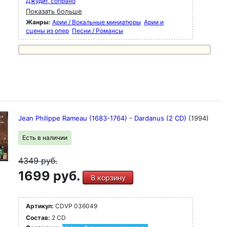
Джудит, сопрано
Показать больше
Жанры:
Арии / Вокальные миниатюры
Арии и
сцены из опер
Песни / Романсы
Jean Philippe Rameau (1683-1764) - Dardanus (2 CD)
(1994)
Есть в наличии
4349
руб.
1699 руб.
В корзину
Артикул:
CDVP 036049
Состав:
2 CD