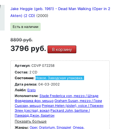
Jake Heggie (geb. 1961) - Dead Man Walking (Oper in 2
Akten) (2 CD)
(2000)
Есть в наличии
8899
руб.
3796 руб.
В корзину
Артикул:
CDVP 072258
Состав:
2 CD
Состояние:
Новое. Заводская упаковка.
Дата релиза:
04-03-2002
Лейбл:
Erato
Исполнители:
Stade Frederica von, mezzo / Штаде
Фредерика фон, меццо
Graham Susan, mezzo / Грэм
Сьюзан, меццо
Prejean Helen (sister), voice / Прежен
Элен (сестра), вокал
Packard John, baritone /
Паккард Джон, баритон
Показать больше
Жанры:
Oper, Oratorium, Singspiel
Опера,