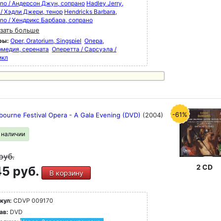
ano / Андерсон Джун, сопрано
Hadley Jerry,
 / Хэдли Джери, тенор
Hendricks Barbara,
ano / Хендрикс Барбара, сопрано
зать больше
ры:
Oper, Oratorium, Singspiel
Опера,
рмедия, серената
Оперетта / Сарсуэла /
икл
-61%
bourne Festival Opera - A Gala Evening (DVD)
(2004)
в наличии
руб.
2 CD
5 руб.
В корзину
кул:
CDVP 009170
ав:
DVD