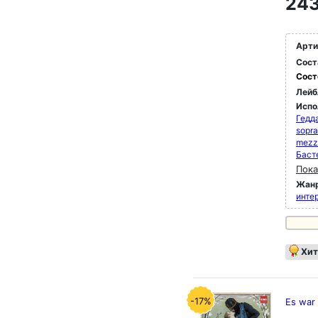
243
Арти
Сост
Сост
Лейб
Испо
Гедда
sopra
mezz
Баст
Пока
Жан
инте
Хит
-17%
Es war