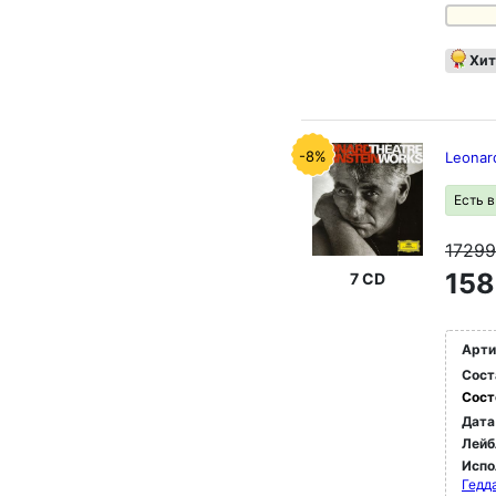
Хит
-8%
Leonar
Есть 
1729
158
7 CD
Арти
Сост
Сост
Дата
Лейб
Испо
Гедда