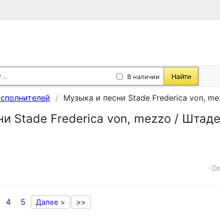
Найти
В наличии
исполнителей
Музыка и песни Stade Frederica von, m
ни Stade Frederica von, mezzo / Шта
Со
4
5
Далее >
>>