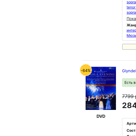
sopr
tenor
sopr
Пока
Жан
инте
Мюз
-64%
Glynde
Есть 
7799
284
DVD
Арти
Сост