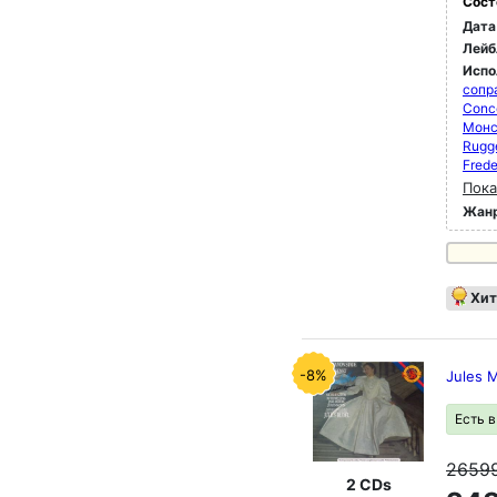
Сост
Дата
Лейб
Испо
сопр
Conc
Монс
Rugg
Fred
Пока
Жан
Хит
-8%
Jules 
Есть 
2659
2 CDs