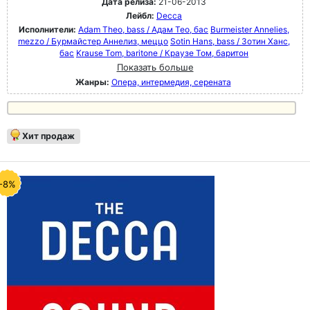
Дата релиза:
21-06-2013
Лейбл:
Decca
Исполнители:
Adam Theo, bass / Адам Тео, бас
Burmeister Annelies,
mezzo / Бурмайстер Аннелиз, меццо
Sotin Hans, bass / Зотин Ханс,
бас
Krause Tom, baritone / Краузе Том, баритон
Показать больше
Жанры:
Опера, интермедия, серената
Хит продаж
-8%