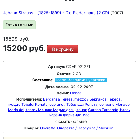
Johann Strauss II (1825-1899) - Die Fledermaus (2 CD)
(2007)
Есть в наличии
16599
руб.
15200 руб.
В корзину
Артикул:
CDVP 021221
Состав:
2 CD
Состояние:
Новое. Заводская упаковка.
Дата релиза:
09-02-2007
Лейбл:
Decca
Исполнители:
Berganza Teresa, mezzo / Берганса Тереса,
меццо
Tebaldi Renata, soprano / Тебальди Рената, сопрано
Monaco
Mario del, tenor / Монако Марио дель, тенор
Corena Fernando, bass /
Корена Фернандо, бас
Показать больше
Жанры:
Operette
Оперетта / Сарсуэла / Мюзикл