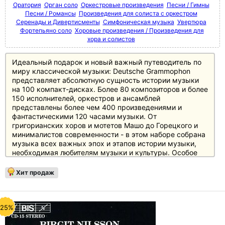
Оратория
Орган соло
Оркестровые произведения
Песни / Гимны
Песни / Романсы
Произведения для солиста с оркестром
Серенады и Дивертисменты
Симфоническая музыка
Увертюра
Фортепьяно соло
Хоровые произведения / Произведения для
хора и солистов
Идеальный подарок и новый важный путеводитель по
миру классической музыки: Deutsche Grammophon
представляет абсолютную сущность истории музыки
на 100 компакт-дисках. Более 80 композиторов и более
150 исполнителей, оркестров и ансамблей
представлены более чем 400 произведениями и
фантастическими 120 часами музыки. От
григорианских хоров и мотетов Машо до Горецкого и
минималистов современности - в этом наборе собрана
музыка всех важных эпох и этапов истории музыки,
необходимая любителям музыки и культуры. Особое
внимание уделено основному репертуару с великими
классиками и романтиками, а также XX веку, который
Хит продаж
представлен в боксе не менее чем 20 дисками.
Источником информации служит 250-страничный
полноцветный буклет с новым эссе британского автора
и музыкального критика Джереми Николаса, а также
-25%
краткими биографическими сведениями и
фотографиями каждого из представленных в боксе