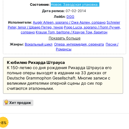
Состояние:
Новое. Заводская упаковка.
Дата релиза:
07-02-2014
Лейбл:
DGG
Исполнители:
Augér Arleen, soprano / Оже Арлен, сопрано
Schreier
Peter, tenor / Шраер Петер, тенор
Popp Lucia, soprano / Попп Лучия,
сопрано
Krause Tom, baritone / Краузе Том, баритон
Показать больше
Жанры:
Вокальный цикл
Опера, интермедия, серената
Песни /
Романсы
К юбилею Рихарда Штрауса
К 150-летию со дня рождения Рихарда Штрауса его
полные оперы выходят в издании на 33 дисках от
Deutsche Grammophon Gesellschaft. Многие записи с
великими деятелями оперной сцены до сих пор
считаются эталонными.
Хит продаж
-8%