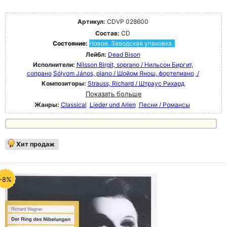
Артикул:
CDVP 028600
Состав:
CD
Состояние:
Новое. Заводская упаковка.
Лейбл:
Dead Bison
Исполнители:
Nilsson Birgit, soprano / Нильсон Биргит,
сопрано
Sólyom János, piano / Шойом Янош, фортепиано
/
Композиторы:
Strauss, Richard / Штраус Рихард
Показать больше
Жанры:
Classical
Lieder und Arien
Песни / Романсы
Хит продаж
-8%