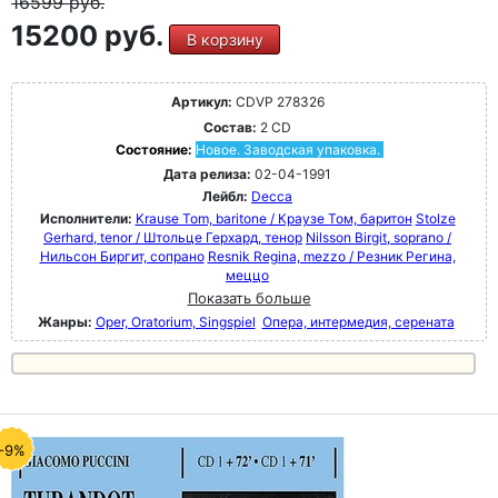
16599
руб.
15200 руб.
В корзину
Артикул:
CDVP 278326
Состав:
2 CD
Состояние:
Новое. Заводская упаковка.
Дата релиза:
02-04-1991
Лейбл:
Decca
Исполнители:
Krause Tom, baritone / Краузе Том, баритон
Stolze
Gerhard, tenor / Штольце Герхард, тенор
Nilsson Birgit, soprano /
Нильсон Биргит, сопрано
Resnik Regina, mezzo / Резник Регина,
меццо
Показать больше
Жанры:
Oper, Oratorium, Singspiel
Опера, интермедия, серената
-9%