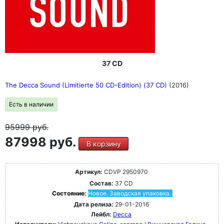
37 CD
The Decca Sound (Limitierte 50 CD-Edition) (37 CD)
(2016)
Есть в наличии
95999
руб.
87998 руб.
В корзину
Артикул:
CDVP 2950970
Состав:
37 CD
Состояние:
Новое. Заводская упаковка.
Дата релиза:
29-01-2016
Лейбл:
Decca