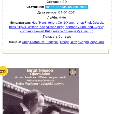
Состав:
4 CD
Состояние:
Новое. Заводская упаковка.
Дата релиза:
04-01-2011
Лейбл:
Myto
Исполнители:
Hopf Hans, tenor / Хопф Ханс, тенор
Frick Gottlob,
bass / Фрик Готтлоб, бас
Nilsson Birgit, soprano / Нильсон Биргит,
сопрано
Siewert Ruth, mezzo / Зиверт Рут, меццо
Показать больше
Жанры:
Oper, Oratorium, Singspiel
Опера, интермедия, серената
-23%