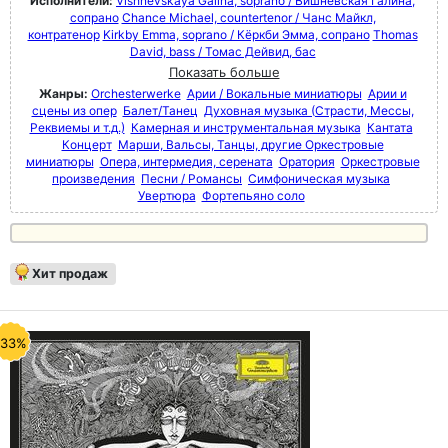
Исполнители:
Vishnevskaya Galina, soprano / Вишневская Галина,
сопрано
Chance Michael, countertenor / Чанс Майкл,
контратенор
Kirkby Emma, soprano / Кёркби Эмма, сопрано
Thomas
David, bass / Томас Дейвид, бас
Показать больше
Жанры:
Orchesterwerke
Арии / Вокальные миниатюры
Арии и
сцены из опер
Балет/Танец
Духовная музыка (Страсти, Мессы,
Реквиемы и т.д.)
Камерная и инструментальная музыка
Кантата
Концерт
Марши, Вальсы, Танцы, другие Оркестровые
миниатюры
Опера, интермедия, серената
Оратория
Оркестровые
произведения
Песни / Романсы
Симфоническая музыка
Увертюра
Фортепьяно соло
Хит продаж
-33%