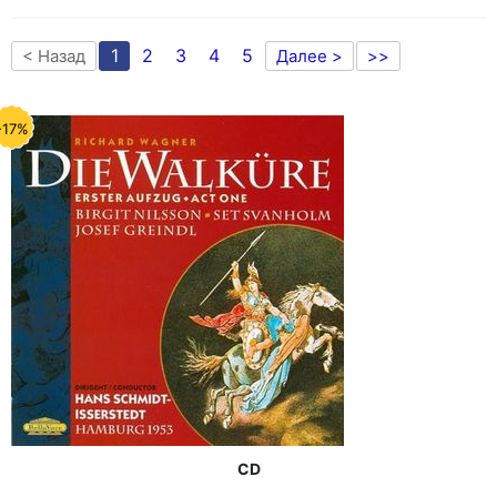
1
2
3
4
5
< Назад
Далее >
>>
-17%
CD