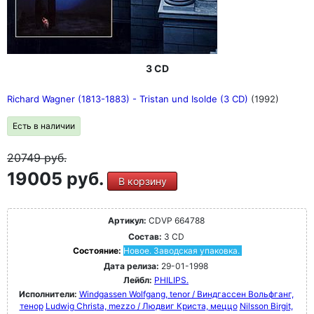
3 CD
Richard Wagner (1813-1883) - Tristan und Isolde (3 CD)
(1992)
Есть в наличии
20749
руб.
19005 руб.
В корзину
Артикул:
CDVP 664788
Состав:
3 CD
Состояние:
Новое. Заводская упаковка.
Дата релиза:
29-01-1998
Лейбл:
PHILIPS.
Исполнители:
Windgassen Wolfgang, tenor / Виндгассен Вольфганг,
тенор
Ludwig Christa, mezzo / Людвиг Криста, меццо
Nilsson Birgit,