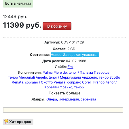
Есть в наличии
12449
руб.
11399 руб.
В корзину
Артикул:
CDVP 017429
Состав:
2 CD
Состояние:
Новое. Заводская упаковка.
Дата релиза:
04-07-1988
Лейбл:
Emi
Исполнители:
Palma Piero de, tenor / Пальма Пьеро де,
тенор
Mercuriali Angelo, tenor / Меркуриали Анджело, тенор
Scotto
Renata, soprano / Скотто Рената, сопрано
Corelli Franco, tenor /
Корелли Франко, тенор
Показать больше
Жанры:
Опера, интермедия, серената
Хит продаж