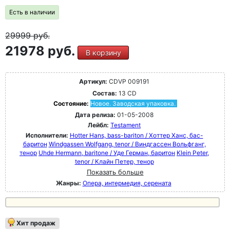
Есть в наличии
29999
руб.
21978 руб.
В корзину
Артикул:
CDVP 009191
Состав:
13 CD
Состояние:
Новое. Заводская упаковка.
Дата релиза:
01-05-2008
Лейбл:
Testament
Исполнители:
Hotter Hans, bass-bariton / Хоттер Ханс, бас-
баритон
Windgassen Wolfgang, tenor / Виндгассен Вольфганг,
тенор
Uhde Hermann, baritone / Уде Герман, баритон
Klein Peter,
tenor / Клайн Петер, тенор
Показать больше
Жанры:
Опера, интермедия, серената
Хит продаж