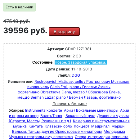
Есть в наличии
47549
руб.
39596 руб.
В корзину
Артикул:
CDVP 1271381
Состав:
2 CD
Состояние:
Новое. Заводская упаковка.
Дата релиза:
11-10-2013
Лейбл:
DGG
Исполнители:
Rostropovich Mstislav, cello / Ростропович Мстислав,
виолончель
Gilels Emil, piano / Гилельс Эмиль,
фортепиано
Obraztsova Elena, mezzo / Образцова Елена,
меццо
Berman Lazar, piano / Берман Лазарь, фортепиано
Показать больше
Жанры:
Instrumentalkonzerte
Арии / Вокальные миниатюры
Арии
и сцены из опер
Балет/Танец
Вокальный цикл
Духовная музыка
(Страсти, Мессы, Реквиемы и т.д.)
Камерная и инструментальная
музыка
Кантата
Клавесин соло
Концерт
Мадригал
Марши,
Вальсы, Танцы, другие Оркестровые миниатюры
Мелодрама
Музыка к театральному спектаклю
Опера, интермедия, серената