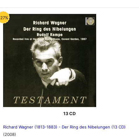
-27%
13 CD
Richard Wagner (1813-1883) - Der Ring des Nibelungen (13 CD)
(2008)