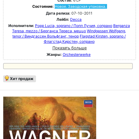
Состав:
6 LP
Состояние:
Новое. Заводская упаковка.
Дата релиза:
07-10-2011
Лейбл:
Decca
Исполнители:
Popp Lucia, soprano / Попп Лучия, сопрано
Berganza
Teresa, mezzo / Берганса Тереса, меццо
Windgassen Wolfgang,
tenor / Виндгассен Вольфганг, тенор
Flagstad Kirsten, soprano /
Флагстад Кирстен, сопрано
Показать больше
Жанры:
Orchesterwerke
Хит продаж