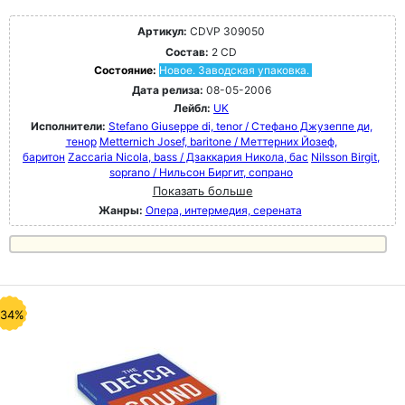
Артикул:
CDVP 309050
Состав:
2 CD
Состояние:
Новое. Заводская упаковка.
Дата релиза:
08-05-2006
Лейбл:
UK
Исполнители:
Stefano Giuseppe di, tenor / Стефано Джузеппе ди,
тенор
Metternich Josef, baritone / Меттерних Йозеф,
баритон
Zaccaria Nicola, bass / Дзаккария Никола, бас
Nilsson Birgit,
soprano / Нильсон Биргит, сопрано
Показать больше
Жанры:
Опера, интермедия, серената
-34%