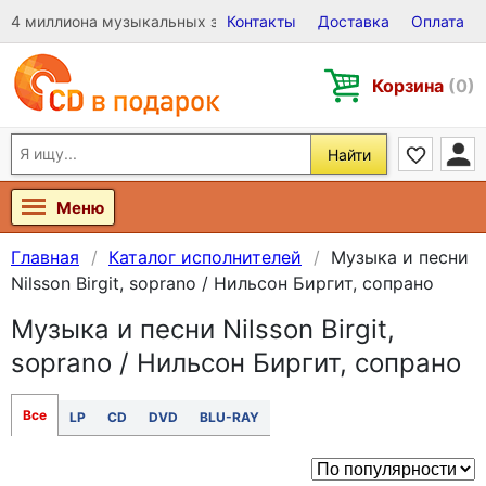
4 миллиона музыкальных записей на Виниле, CD и DVD
Контакты
Доставка
Оплата
Корзина
(0)
Найти
Меню
Главная
Каталог исполнителей
Музыка и песни
Nilsson Birgit, soprano / Нильсон Биргит, сопрано
Музыка и песни Nilsson Birgit,
soprano / Нильсон Биргит, сопрано
Все
LP
CD
DVD
BLU-RAY