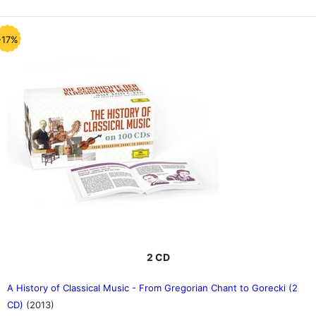
-17%
2 CD
A History of Classical Music - From Gregorian Chant to Gorecki (2
CD)
(2013)