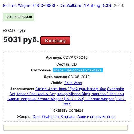
Richard Wagner (1813-1883) - Die Walküre (1.Aufzug) (CD)
(2010)
Есть в наличии
6049
руб.
5031 руб.
В корзину
Артикул:
CDVP 075246
Состав:
CD
Состояние:
Новое. Заводская упаковка.
Дата релиза:
03-05-2013
Лейбл:
Bella Voce
Исполнители:
Greindl Josef, bass / Грайндль Йозеф, бас
Svanholm
Set, tenor / Сванхольм Сет, тенор
Nilsson Birgit, soprano / Нильсон
Биргит, сопрано
Richard Wagner (1813-1883) / Richard Wagner (1813-
1883)
Показать больше
Жанры:
Oper, Oratorium, Singspiel
Арии и сцены из опер