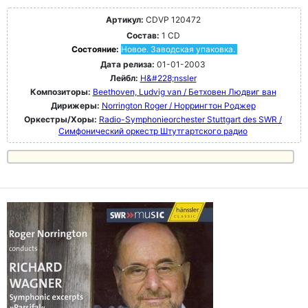
Артикул:
CDVP 120472
Состав:
1 CD
Состояние:
Новое. Заводская упаковка.
Дата релиза:
01-01-2003
Лейбл:
H&#228;nssler
Композиторы:
Beethoven, Ludvig van / Бетховен Людвиг ван
Дирижеры:
Norrington Roger / Норрингтон Роджер
Оркестры/Хоры:
Radio-Symphonieorchester Stuttgart des SWR /
Симфонический оркестр Штутгартского радио