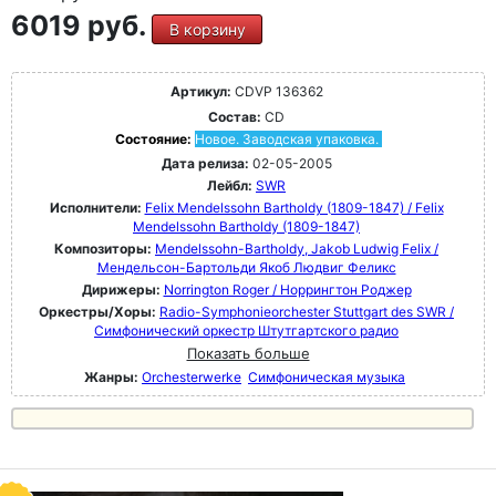
6019 руб.
В корзину
Артикул:
CDVP 136362
Состав:
CD
Состояние:
Новое. Заводская упаковка.
Дата релиза:
02-05-2005
Лейбл:
SWR
Исполнители:
Felix Mendelssohn Bartholdy (1809-1847) / Felix
Mendelssohn Bartholdy (1809-1847)
Композиторы:
Mendelssohn-Bartholdy, Jakob Ludwig Felix /
Мендельсон-Бартольди Якоб Людвиг Феликс
Дирижеры:
Norrington Roger / Норрингтон Роджер
Оркестры/Хоры:
Radio-Symphonieorchester Stuttgart des SWR /
Симфонический оркестр Штутгартского радио
Показать больше
Жанры:
Orchesterwerke
Симфоническая музыка