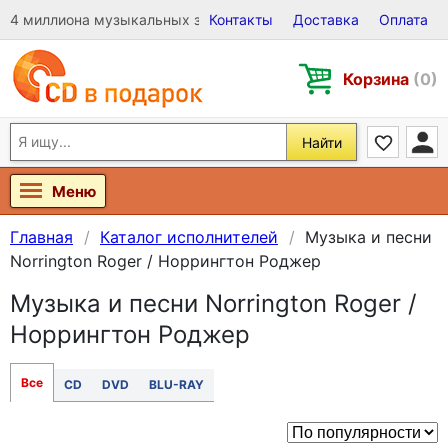
4 миллиона музыкальных записей на Виниле, CD и DVD
Контакты
Доставка
Оплата
Корзина
(0)
Найти
Меню
Главная
Каталог исполнителей
Музыка и песни
Norrington Roger / Норрингтон Роджер
Музыка и песни Norrington Roger /
Норрингтон Роджер
Все
CD
DVD
BLU-RAY