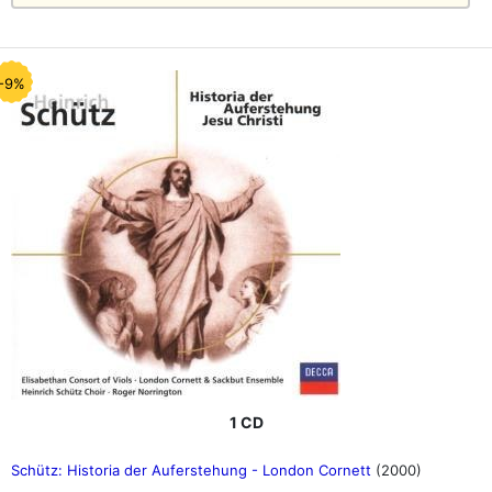
-9%
1 CD
Schütz: Historia der Auferstehung - London Cornett
(2000)