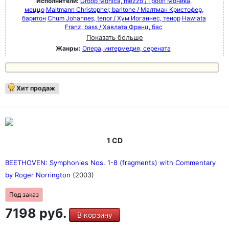
Исполнители:
Groop Monica, mezzo / Грооп Моника,
меццо
Maltmann Christopher, baritone / Малтман Кристофер,
баритон
Chum Johannes, tenor / Хум Иоганнес, тенор
Hawlata
Franz, bass / Хавлата Франц, бас
Показать больше
Жанры:
Опера, интермедия, серената
Хит продаж
1 CD
BEETHOVEN: Symphonies Nos. 1-8 (fragments) with Commentary
by Roger Norrington
(2003)
Под заказ
7198 руб.
В корзину