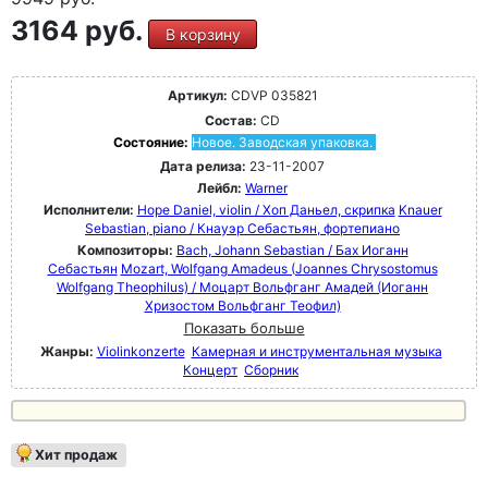
3164 руб.
В корзину
Артикул:
CDVP 035821
Состав:
CD
Состояние:
Новое. Заводская упаковка.
Дата релиза:
23-11-2007
Лейбл:
Warner
Исполнители:
Hope Daniel, violin / Хоп Даньел, скрипка
Knauer
Sebastian, piano / Кнауэр Себастьян, фортепиано
Композиторы:
Bach, Johann Sebastian / Бах Иоганн
Себастьян
Mozart, Wolfgang Amadeus (Joannes Chrysostomus
Wolfgang Theophilus) / Моцарт Вольфганг Амадей (Иоганн
Хризостом Вольфганг Теофил)
Показать больше
Жанры:
Violinkonzerte
Камерная и инструментальная музыка
Концерт
Сборник
Хит продаж