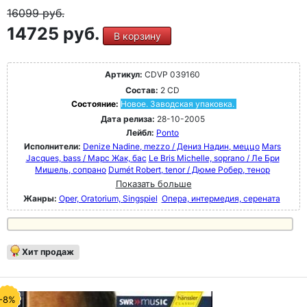
16099
руб.
14725 руб.
В корзину
Артикул:
CDVP 039160
Состав:
2 CD
Состояние:
Новое. Заводская упаковка.
Дата релиза:
28-10-2005
Лейбл:
Ponto
Исполнители:
Denize Nadine, mezzo / Дениз Надин, меццо
Mars
Jacques, bass / Марс Жак, бас
Le Bris Michelle, soprano / Ле Бри
Мишель, сопрано
Dumét Robert, tenor / Дюме Робер, тенор
Показать больше
Жанры:
Oper, Oratorium, Singspiel
Опера, интермедия, серената
Хит продаж
-8%