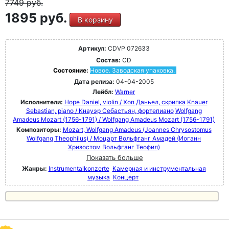
7749
руб.
1895 руб.
В корзину
Артикул:
CDVP 072633
Состав:
CD
Состояние:
Новое. Заводская упаковка.
Дата релиза:
04-04-2005
Лейбл:
Warner
Исполнители:
Hope Daniel, violin / Хоп Даньел, скрипка
Knauer
Sebastian, piano / Кнауэр Себастьян, фортепиано
Wolfgang
Amadeus Mozart (1756-1791) / Wolfgang Amadeus Mozart (1756-1791)
Композиторы:
Mozart, Wolfgang Amadeus (Joannes Chrysostomus
Wolfgang Theophilus) / Моцарт Вольфганг Амадей (Иоганн
Хризостом Вольфганг Теофил)
Показать больше
Жанры:
Instrumentalkonzerte
Камерная и инструментальная
музыка
Концерт