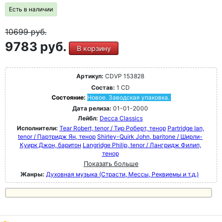
Есть в наличии
10699
руб.
9783 руб.
В корзину
Артикул:
CDVP 153828
Состав:
1 CD
Состояние:
Новое. Заводская упаковка.
Дата релиза:
01-01-2000
Лейбл:
Decca Classics
Исполнители:
Tear Robert, tenor / Тир Роберт, тенор
Partridge Ian,
tenor / Партридж Ян, тенор
Shirley-Quirk John, baritone / Ширли-
Куирк Джон, баритон
Langridge Philip, tenor / Лангридж Филип,
тенор
Показать больше
Жанры:
Духовная музыка (Страсти, Мессы, Реквиемы и т.д.)