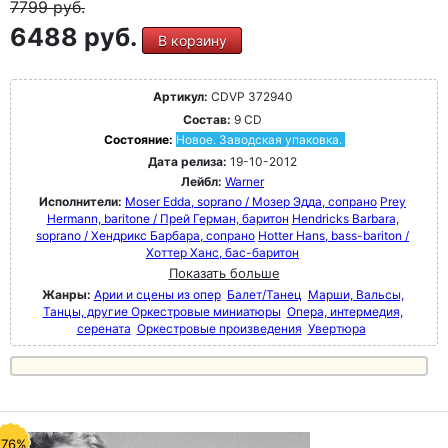
7799
руб.
6488 руб.
В корзину
Артикул:
CDVP 372940
Состав:
9 CD
Состояние:
Новое. Заводская упаковка.
Дата релиза:
19-10-2012
Лейбл:
Warner
Исполнители:
Moser Edda, soprano / Мозер Эдда, сопрано
Prey
Hermann, baritone / Прей Герман, баритон
Hendricks Barbara,
soprano / Хендрикс Барбара, сопрано
Hotter Hans, bass-bariton /
Хоттер Ханс, бас-баритон
Показать больше
Жанры:
Арии и сцены из опер
Балет/Танец
Марши, Вальсы,
Танцы, другие Оркестровые миниатюры
Опера, интермедия,
серената
Оркестровые произведения
Увертюра
-76%