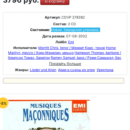
3796 руб.
В корзину
Артикул:
CDVP 278382
Состав:
2 CD
Состояние:
Новое. Заводская упаковка.
Дата релиза:
07-06-2002
Лейбл:
Emi
Исполнители:
Merritt Chris, tenor / Меррит Крис, тенор
Horne
Marilyn, mezzo / Хорн Мэрилин, меццо
Hampson Thomas, baritone /
Хемпсон Томас, баритон
Ramey Samuel, bass / Рэми Самьюэл, бас
Показать больше
Жанры:
Lieder und Arien
Арии и сцены из опер
Увертюра
-8%