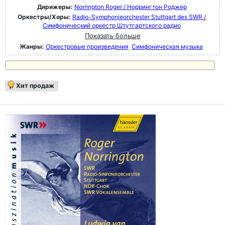
Дирижеры:
Norrington Roger / Норрингтон Роджер
Оркестры/Хоры:
Radio-Symphonieorchester Stuttgart des SWR /
Симфонический оркестр Штутгартского радио
Показать больше
Жанры:
Оркестровые произведения
Симфоническая музыка
Хит продаж