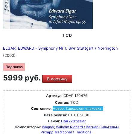
1 CD
ELGAR, EDWARD - Symphony Nr 1, Swr Stuttgart / Norrington
(2000)
Под заказ
5999 руб.
В корзину
Артикул:
CDVP 120476
Состав:
1 CD
Состояние:
Новое. Заводская упаковка.
Дата релиза:
01-01-2000
Лейбл:
H&#228;nssler
Композиторы:
Wagner, Wilhelm Richard / Вагнер Вильгельм
Рихард
Traditional / Traditional