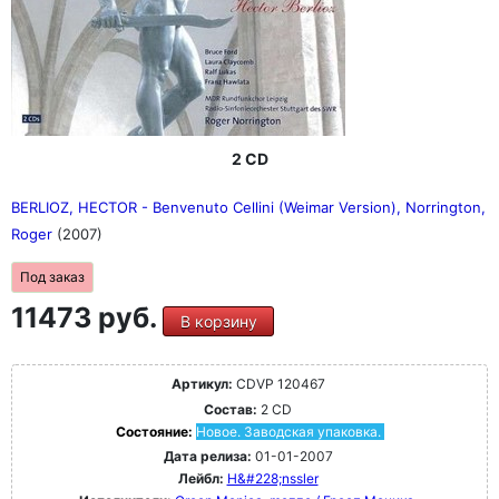
2 CD
BERLIOZ, HECTOR - Benvenuto Cellini (Weimar Version), Norrington,
Roger
(2007)
Под заказ
11473 руб.
В корзину
Артикул:
CDVP 120467
Состав:
2 CD
Состояние:
Новое. Заводская упаковка.
Дата релиза:
01-01-2007
Лейбл:
H&#228;nssler