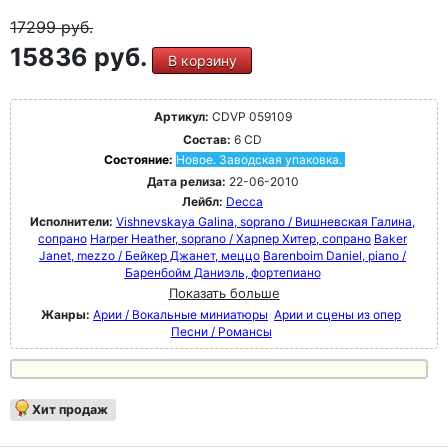
17299
руб.
15836 руб.
В корзину
Артикул:
CDVP 059109
Состав:
6 CD
Состояние:
Новое. Заводская упаковка.
Дата релиза:
22-06-2010
Лейбл:
Decca
Исполнители:
Vishnevskaya Galina, soprano / Вишневская Галина,
сопрано
Harper Heather, soprano / Харпер Хитер, сопрано
Baker
Janet, mezzo / Бейкер Джанет, меццо
Barenboim Daniel, piano /
Баренбойм Даниэль, фортепиано
Показать больше
Жанры:
Арии / Вокальные миниатюры
Арии и сцены из опер
Песни / Романсы
Хит продаж