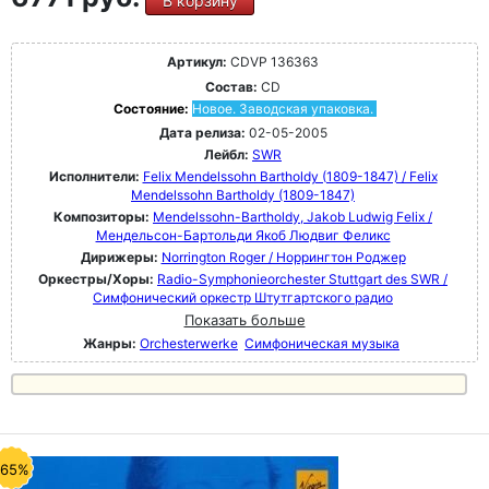
В корзину
Артикул:
CDVP 136363
Состав:
CD
Состояние:
Новое. Заводская упаковка.
Дата релиза:
02-05-2005
Лейбл:
SWR
Исполнители:
Felix Mendelssohn Bartholdy (1809-1847) / Felix
Mendelssohn Bartholdy (1809-1847)
Композиторы:
Mendelssohn-Bartholdy, Jakob Ludwig Felix /
Мендельсон-Бартольди Якоб Людвиг Феликс
Дирижеры:
Norrington Roger / Норрингтон Роджер
Оркестры/Хоры:
Radio-Symphonieorchester Stuttgart des SWR /
Симфонический оркестр Штутгартского радио
Показать больше
Жанры:
Orchesterwerke
Симфоническая музыка
-65%