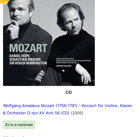
CD
Wolfgang Amadeus Mozart (1756-1791) - Konzert für Violine, Klavier
& Orchester D-dur KV Anh.56 (CD)
(2005)
Есть в наличии