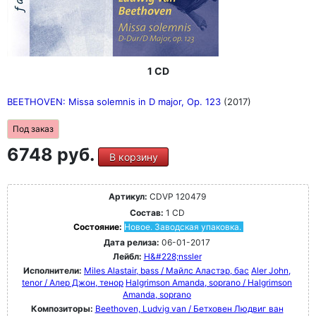
1 CD
BEETHOVEN: Missa solemnis in D major, Op. 123
(2017)
Под заказ
6748 руб.
В корзину
Артикул:
CDVP 120479
Состав:
1 CD
Состояние:
Новое. Заводская упаковка.
Дата релиза:
06-01-2017
Лейбл:
H&#228;nssler
Исполнители:
Miles Alastair, bass / Майлс Аластэр, бас
Aler John,
tenor / Алер Джон, тенор
Halgrimson Amanda, soprano / Halgrimson
Amanda, soprano
Композиторы:
Beethoven, Ludvig van / Бетховен Людвиг ван