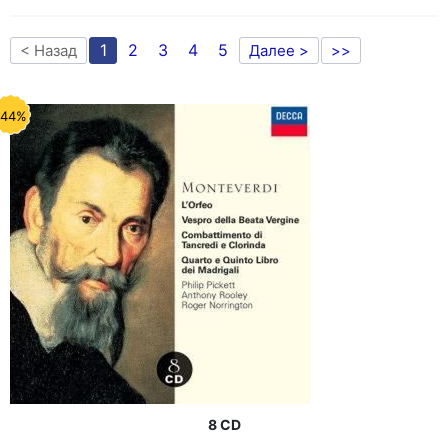
1
2
3
4
5
< Назад
Далее >
>>
-44%
8 CD