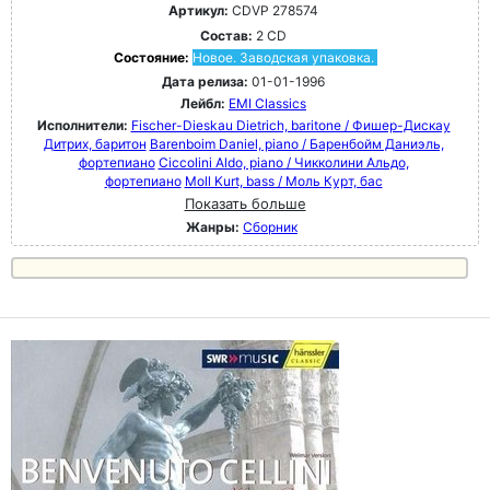
Артикул:
CDVP 278574
Состав:
2 CD
Состояние:
Новое. Заводская упаковка.
Дата релиза:
01-01-1996
Лейбл:
EMI Classics
Исполнители:
Fischer-Dieskau Dietrich, baritone / Фишер-Дискау
Дитрих, баритон
Barenboim Daniel, piano / Баренбойм Даниэль,
фортепиано
Ciccolini Aldo, piano / Чикколини Альдо,
фортепиано
Moll Kurt, bass / Моль Курт, бас
Показать больше
Жанры:
Сборник