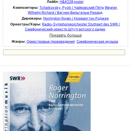
Лейбл:
H&#228;nssler
Композиторы:
Tchaikovsky, Pyotr / Чайковский Пётр
Wagner,
Wilhelm Richard / Вагнер Вильгельм Рихард
Дирижеры:
Norrington Roger / Норрингтон Роджер
Оркестры/Хоры:
Radio-Symphonieorchester Stuttgart des SWR /
Симфонический оркестр Штутгартского радио
Показать больше
Жанры:
Оркестровые произведения
Симфоническая музыка