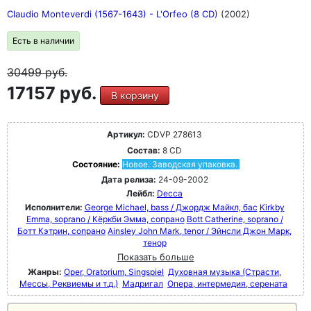
Claudio Monteverdi (1567-1643) - L'Orfeo (8 CD)
(2002)
Есть в наличии
30499
руб.
17157 руб.
В корзину
Артикул:
CDVP 278613
Состав:
8 CD
Состояние:
Новое. Заводская упаковка.
Дата релиза:
24-09-2002
Лейбл:
Decca
Исполнители:
George Michael, bass / Джордж Майкл, бас
Kirkby
Emma, soprano / Кёркби Эмма, сопрано
Bott Catherine, soprano /
Ботт Кэтрин, сопрано
Ainsley John Mark, tenor / Эйнсли Джон Марк,
тенор
Показать больше
Жанры:
Oper, Oratorium, Singspiel
Духовная музыка (Страсти,
Мессы, Реквиемы и т.д.)
Мадригал
Опера, интермедия, серената