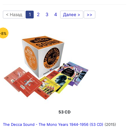
1
2
3
4
< Назад
Далее >
>>
-8%
53 CD
The Decca Sound - The Mono Years 1944-1956 (53 CD)
(2015)