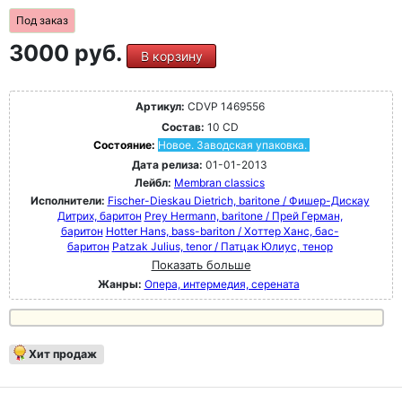
Под заказ
3000 руб.
В корзину
Артикул:
CDVP 1469556
Состав:
10 CD
Состояние:
Новое. Заводская упаковка.
Дата релиза:
01-01-2013
Лейбл:
Membran classics
Исполнители:
Fischer-Dieskau Dietrich, baritone / Фишер-Дискау
Дитрих, баритон
Prey Hermann, baritone / Прей Герман,
баритон
Hotter Hans, bass-bariton / Хоттер Ханс, бас-
баритон
Patzak Julius, tenor / Патцак Юлиус, тенор
Показать больше
Жанры:
Опера, интермедия, серената
Хит продаж