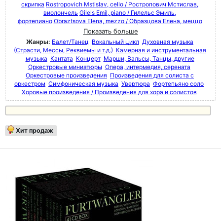
скрипка
Rostropovich Mstislav, cello / Ростропович Мстислав,
виолончель
Gilels Emil, piano / Гилельс Эмиль,
фортепиано
Obraztsova Elena, mezzo / Образцова Елена, меццо
Показать больше
Жанры:
Балет/Танец
Вокальный цикл
Духовная музыка
(Страсти, Мессы, Реквиемы и т.д.)
Камерная и инструментальная
музыка
Кантата
Концерт
Марши, Вальсы, Танцы, другие
Оркестровые миниатюры
Опера, интермедия, серената
Оркестровые произведения
Произведения для солиста с
оркестром
Симфоническая музыка
Увертюра
Фортепьяно соло
Хоровые произведения / Произведения для хора и солистов
Хит продаж