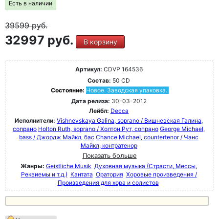
Есть в наличии
39599
руб.
32997 руб.
В корзину
Артикул:
CDVP 164536
Состав:
50 CD
Состояние:
Новое. Заводская упаковка.
Дата релиза:
30-03-2012
Лейбл:
Decca
Исполнители:
Vishnevskaya Galina, soprano / Вишневская Галина,
сопрано
Holton Ruth, soprano / Холтон Рут, сопрано
George Michael,
bass / Джордж Майкл, бас
Chance Michael, countertenor / Чанс
Майкл, контратенор
Показать больше
Жанры:
Geistliche Musik
Духовная музыка (Страсти, Мессы,
Реквиемы и т.д.)
Кантата
Оратория
Хоровые произведения /
Произведения для хора и солистов