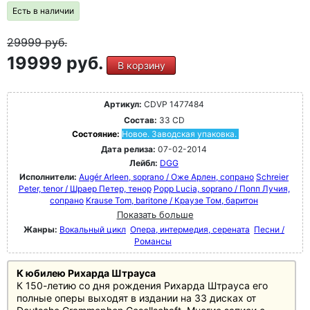
Есть в наличии
29999
руб.
19999 руб.
В корзину
Артикул:
CDVP 1477484
Состав:
33 CD
Состояние:
Новое. Заводская упаковка.
Дата релиза:
07-02-2014
Лейбл:
DGG
Исполнители:
Augér Arleen, soprano / Оже Арлен, сопрано
Schreier
Peter, tenor / Шраер Петер, тенор
Popp Lucia, soprano / Попп Лучия,
сопрано
Krause Tom, baritone / Краузе Том, баритон
Показать больше
Жанры:
Вокальный цикл
Опера, интермедия, серената
Песни /
Романсы
К юбилею Рихарда Штрауса
К 150-летию со дня рождения Рихарда Штрауса его
полные оперы выходят в издании на 33 дисках от