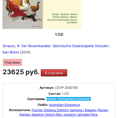
1 CD
Strauss, R: Der Rosenkavalier. Sächsische Staatskapelle Dresden ,
Karl Böhm
(2014)
Под заказ
23625 руб.
В корзину
Артикул:
CDVP 2092783
Состав:
1 CD
Состояние:
Новое. Заводская упаковка.
Лейбл:
Australian Eloquence
Исполнители:
Fischer-Dieskau Dietrich, baritone / Фишер-Дискау
Дитрих, баритон
Streich Rita, soprano / Штрайх Рита,