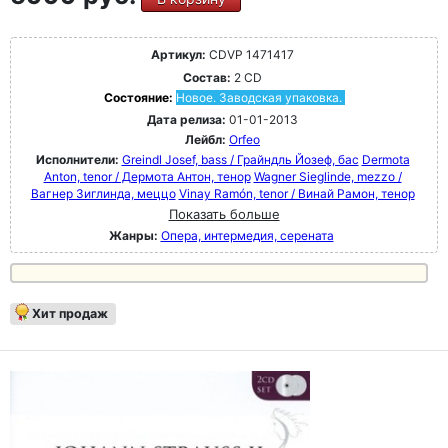
Артикул:
CDVP 1471417
Состав:
2 CD
Состояние:
Новое. Заводская упаковка.
Дата релиза:
01-01-2013
Лейбл:
Orfeo
Исполнители:
Greindl Josef, bass / Грайндль Йозеф, бас
Dermota
Anton, tenor / Дермота Антон, тенор
Wagner Sieglinde, mezzo /
Вагнер Зиглинда, меццо
Vinay Ramón, tenor / Винай Рамон, тенор
Показать больше
Жанры:
Опера, интермедия, серената
Хит продаж