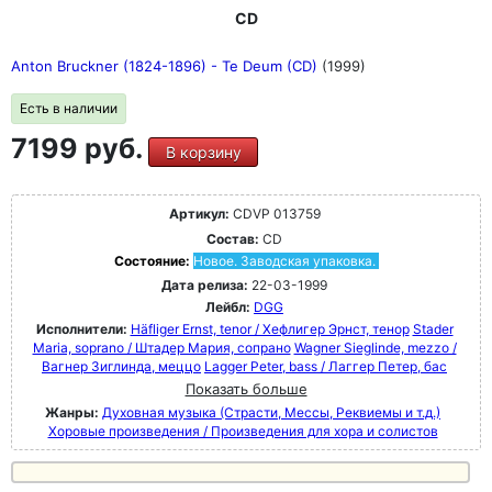
CD
Anton Bruckner (1824-1896) - Te Deum (CD)
(1999)
Есть в наличии
7199 руб.
В корзину
Артикул:
CDVP 013759
Состав:
CD
Состояние:
Новое. Заводская упаковка.
Дата релиза:
22-03-1999
Лейбл:
DGG
Исполнители:
Häfliger Ernst, tenor / Хефлигер Эрнст, тенор
Stader
Maria, soprano / Штадер Мария, сопрано
Wagner Sieglinde, mezzo /
Вагнер Зиглинда, меццо
Lagger Peter, bass / Лаггер Петер, бас
Показать больше
Жанры:
Духовная музыка (Страсти, Мессы, Реквиемы и т.д.)
Хоровые произведения / Произведения для хора и солистов