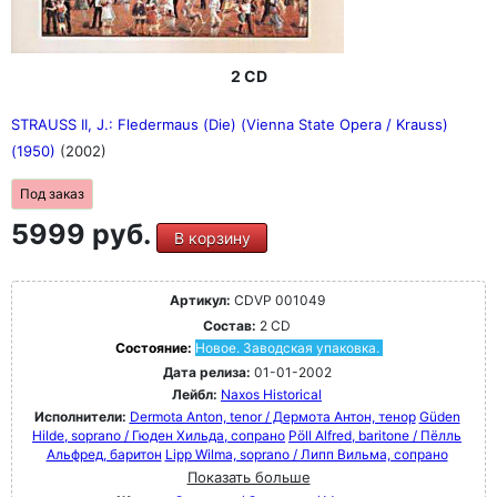
2 CD
STRAUSS II, J.: Fledermaus (Die) (Vienna State Opera / Krauss)
(1950)
(2002)
Под заказ
5999 руб.
В корзину
Артикул:
CDVP 001049
Состав:
2 CD
Состояние:
Новое. Заводская упаковка.
Дата релиза:
01-01-2002
Лейбл:
Naxos Historical
Исполнители:
Dermota Anton, tenor / Дермота Антон, тенор
Güden
Hilde, soprano / Гюден Хильда, сопрано
Pöll Alfred, baritone / Пёлль
Альфред, баритон
Lipp Wilma, soprano / Липп Вильма, сопрано
Показать больше