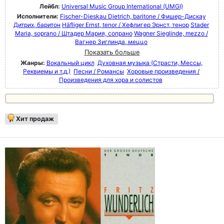
Лейбл:
Universal Music Group International (UMGI)
Исполнители:
Fischer-Dieskau Dietrich, baritone / Фишер-Дискау
Дитрих, баритон
Häfliger Ernst, tenor / Хефлигер Эрнст, тенор
Stader
Maria, soprano / Штадер Мария, сопрано
Wagner Sieglinde, mezzo /
Вагнер Зиглинда, меццо
Показать больше
Жанры:
Вокальный цикл
Духовная музыка (Страсти, Мессы,
Реквиемы и т.д.)
Песни / Романсы
Хоровые произведения /
Произведения для хора и солистов
Хит продаж