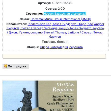
Артикул:
CDVP 015540
Состав:
2 CD
Состояние:
Новое. Заводская упаковка.
Лейбл:
Universal Music Group International (UMGI)
Исполнители:
Ridderbusch Karl, bass / Риддербуш Карл, бас
Wagner
Sieglinde, mezzo / Вагнер Зиглинда, меццо
Jones Gwyneth, soprano
/ Джонс Гуинет, сопрано
Stewart Thomas, baritone / Стюарт Томас,
баритон
Показать больше
Жанры:
Опера, интермедия, серената
Хит продаж