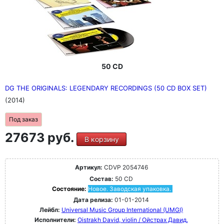
50 CD
DG THE ORIGINALS: LEGENDARY RECORDINGS (50 CD BOX SET)
(2014)
Под заказ
27673 руб.
В корзину
Артикул:
CDVP 2054746
Состав:
50 CD
Состояние:
Новое. Заводская упаковка.
Дата релиза:
01-01-2014
Лейбл:
Universal Music Group International (UMGI)
Исполнители:
Oistrakh David, violin / Ойстрах Давид,