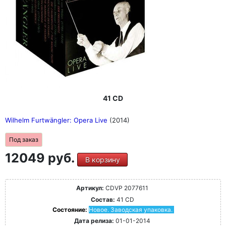
41 CD
Wilhelm Furtwängler: Opera Live
(2014)
Под заказ
12049 руб.
В корзину
Артикул:
CDVP 2077611
Состав:
41 CD
Состояние:
Новое. Заводская упаковка.
Дата релиза:
01-01-2014