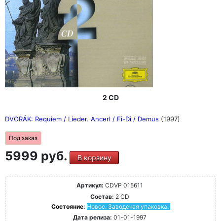
2 CD
DVORÁK: Requiem / Lieder. Ancerl / Fi-Di / Demus
(1997)
Под заказ
5999 руб.
В корзину
Артикул:
CDVP 015611
Состав:
2 CD
Состояние:
Новое. Заводская упаковка.
Дата релиза:
01-01-1997