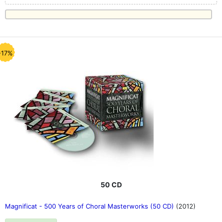
-17%
50 CD
Magnificat - 500 Years of Choral Masterworks (50 CD)
(2012)