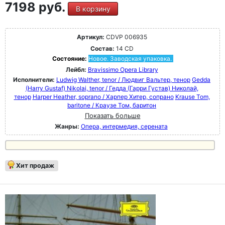
7198 руб.
В корзину
Артикул:
CDVP 006935
Состав:
14 CD
Состояние:
Новое. Заводская упаковка.
Лейбл:
Bravissimo Opera Library
Исполнители:
Ludwig Walther, tenor / Людвиг Вальтер, тенор
Gedda
(Harry Gustaf) Nikolai, tenor / Гедда (Гарри Густав) Николай,
тенор
Harper Heather, soprano / Харпер Хитер, сопрано
Krause Tom,
baritone / Краузе Том, баритон
Показать больше
Жанры:
Опера, интермедия, серената
Хит продаж