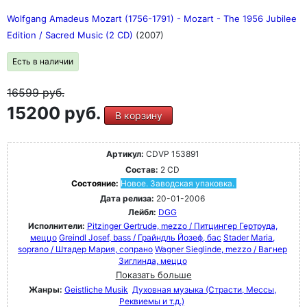
Wolfgang Amadeus Mozart (1756-1791) - Mozart - The 1956 Jubilee
Edition / Sacred Music (2 CD)
(2007)
Есть в наличии
16599
руб.
15200 руб.
В корзину
Артикул:
CDVP 153891
Состав:
2 CD
Состояние:
Новое. Заводская упаковка.
Дата релиза:
20-01-2006
Лейбл:
DGG
Исполнители:
Pitzinger Gertrude, mezzo / Питцингер Гертруда,
меццо
Greindl Josef, bass / Грайндль Йозеф, бас
Stader Maria,
soprano / Штадер Мария, сопрано
Wagner Sieglinde, mezzo / Вагнер
Зиглинда, меццо
Показать больше
Жанры:
Geistliche Musik
Духовная музыка (Страсти, Мессы,
Реквиемы и т.д.)