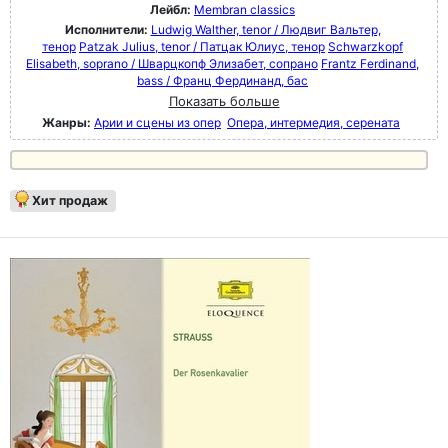
Лейбл:
Membran classics
Исполнители:
Ludwig Walther, tenor / Людвиг Вальтер,
тенор
Patzak Julius, tenor / Патцак Юлиус, тенор
Schwarzkopf
Elisabeth, soprano / Шварцкопф Элизабет, сопрано
Frantz Ferdinand,
bass / Франц Фердинанд, бас
Показать больше
Жанры:
Арии и сцены из опер
Опера, интермедия, серената
Хит продаж