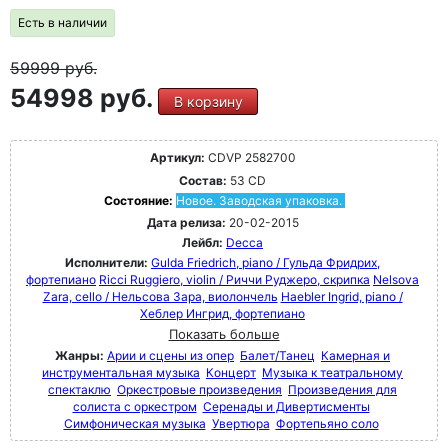
Есть в наличии
59999
руб.
54998 руб.
В корзину
Артикул:
CDVP 2582700
Состав:
53 CD
Состояние:
Новое. Заводская упаковка.
Дата релиза:
20-02-2015
Лейбл:
Decca
Исполнители:
Gulda Friedrich, piano / Гульда Фридрих,
фортепиано
Ricci Ruggiero, violin / Риччи Руджеро, скрипка
Nelsova
Zara, cello / Нельсова Зара, виолончель
Haebler Ingrid, piano /
Хеблер Ингрид, фортепиано
Показать больше
Жанры:
Арии и сцены из опер
Балет/Танец
Камерная и
инструментальная музыка
Концерт
Музыка к театральному
спектаклю
Оркестровые произведения
Произведения для
солиста с оркестром
Серенады и Дивертисменты
Симфоническая музыка
Увертюра
Фортепьяно соло