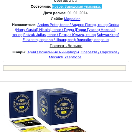
Состав:
2 CD
Состояние:
Новое. Заводская упаковка.
Дата релиза:
01-01-2014
Лейбл:
Magdalen
Исполнители:
Anders Peter, tenor / Андерс Петер, тенор
Gedda
(Harry Gustaf) Nikolai, tenor / Гедда (Гарри Густав) Николай,
тенор
Patzak Julius, tenor / Патцак Юлиус, тенор
Schwarzkopf
Elisabeth, soprano / Шварцкопф Элизабет, сопрано
Показать больше
Жанры:
Арии / Вокальные миниатюры
Оперетта / Сарсуэла /
Мюзикл
Увертюра