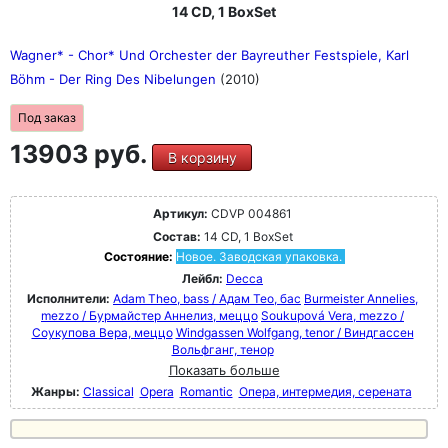
14 CD, 1 BoxSet
Wagner* - Chor* Und Orchester der Bayreuther Festspiele, Karl
Böhm - Der Ring Des Nibelungen
(2010)
Под заказ
13903 руб.
В корзину
Артикул:
CDVP 004861
Состав:
14 CD, 1 BoxSet
Состояние:
Новое. Заводская упаковка.
Лейбл:
Decca
Исполнители:
Adam Theo, bass / Адам Тео, бас
Burmeister Annelies,
mezzo / Бурмайстер Аннелиз, меццо
Soukupová Vera, mezzo /
Соукупова Вера, меццо
Windgassen Wolfgang, tenor / Виндгассен
Вольфганг, тенор
Показать больше
Жанры:
Classical
Opera
Romantic
Опера, интермедия, серената