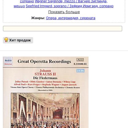
сопрано
Wagner Sieglinde, mezzo / Вагнер Зиглинда,
меццо
Seefried Irmgard, soprano / Зефрид Ирмгард, сопрано
Показать больше
Жанры:
Опера, интермедия, серената
Хит продаж