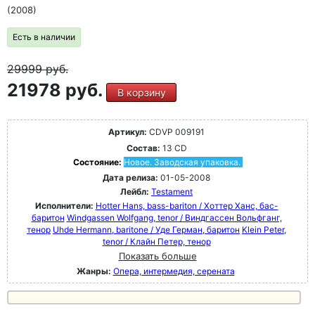
(2008)
Есть в наличии
29999
руб.
21978 руб.
В корзину
Артикул:
CDVP 009191
Состав:
13 CD
Состояние:
Новое. Заводская упаковка.
Дата релиза:
01-05-2008
Лейбл:
Testament
Исполнители:
Hotter Hans, bass-bariton / Хоттер Ханс, бас-
баритон
Windgassen Wolfgang, tenor / Виндгассен Вольфганг,
тенор
Uhde Hermann, baritone / Уде Герман, баритон
Klein Peter,
tenor / Клайн Петер, тенор
Показать больше
Жанры:
Опера, интермедия, серената