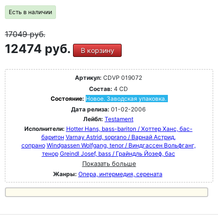
Есть в наличии
17049
руб.
12474 руб.
В корзину
Артикул:
CDVP 019072
Состав:
4 CD
Состояние:
Новое. Заводская упаковка.
Дата релиза:
01-02-2006
Лейбл:
Testament
Исполнители:
Hotter Hans, bass-bariton / Хоттер Ханс, бас-
баритон
Varnay Astrid, soprano / Варнай Астрид,
сопрано
Windgassen Wolfgang, tenor / Виндгассен Вольфганг,
тенор
Greindl Josef, bass / Грайндль Йозеф, бас
Показать больше
Жанры:
Опера, интермедия, серената