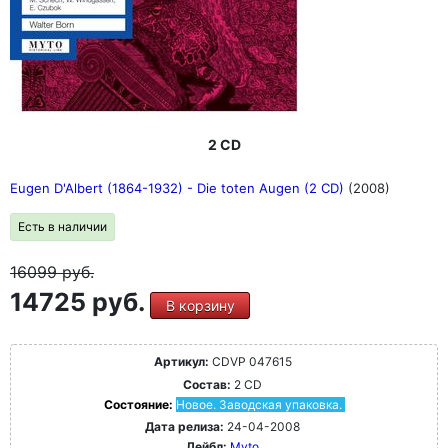
2 CD
Eugen D'Albert (1864-1932) - Die toten Augen (2 CD)
(2008)
Есть в наличии
16099
руб.
14725 руб.
В корзину
Артикул:
CDVP 047615
Состав:
2 CD
Состояние:
Новое. Заводская упаковка.
Дата релиза:
24-04-2008
Лейбл:
Myto