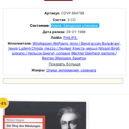
Артикул:
CDVP 664788
Состав:
3 CD
Состояние:
Новое. Заводская упаковка.
Дата релиза:
29-01-1998
Лейбл:
PHILIPS.
Исполнители:
Windgassen Wolfgang, tenor / Виндгассен Вольфганг,
тенор
Ludwig Christa, mezzo / Людвиг Криста, меццо
Nilsson Birgit,
soprano / Нильсон Биргит, сопрано
Wächter Eberhard, baritone /
Вехтер Эберхард, баритон
Показать больше
Жанры:
Опера, интермедия, серената
-8%