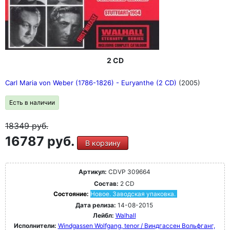
2 CD
Carl Maria von Weber (1786-1826) - Euryanthe (2 CD)
(2005)
Есть в наличии
18349
руб.
16787 руб.
В корзину
Артикул:
CDVP 309664
Состав:
2 CD
Состояние:
Новое. Заводская упаковка.
Дата релиза:
14-08-2015
Лейбл:
Walhall
Исполнители:
Windgassen Wolfgang, tenor / Виндгассен Вольфганг,