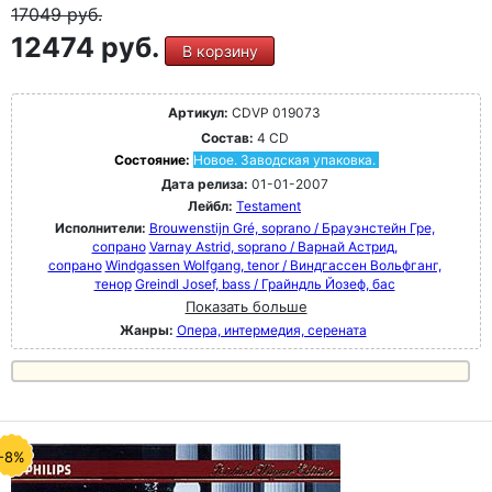
17049
руб.
12474 руб.
В корзину
Артикул:
CDVP 019073
Состав:
4 CD
Состояние:
Новое. Заводская упаковка.
Дата релиза:
01-01-2007
Лейбл:
Testament
Исполнители:
Brouwenstijn Gré, soprano / Брауэнстейн Гре,
сопрано
Varnay Astrid, soprano / Варнай Астрид,
сопрано
Windgassen Wolfgang, tenor / Виндгассен Вольфганг,
тенор
Greindl Josef, bass / Грайндль Йозеф, бас
Показать больше
Жанры:
Опера, интермедия, серената
-8%