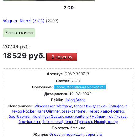
2 CD
Wagner: Rienzi (2 CD)
(2003)
Есть в наличии
20249
руб.
18529 руб.
В корзину
Артикул:
CDVP 309713
Состав:
2 CD
Состояние:
Новое. Заводская упаковка.
Дата релиза:
10-03-2003
Лейбл:
Living Stage
Исполнители:
Windgassen Wolfgang, tenor / Виндгассен Вольфганг,
тенор
Nöcker Hans Günther, bass-baritone / Нёкер Ханс-Гюнтер,
бас-баритон
Neidlinger Gustav, bass-baritone / Найдлингер Густав,
бас-баритон
Traxel Josef, tenor / Траксель Йозеф, тенор
Показать больше
Жанры:
Опера, интермедия, серената