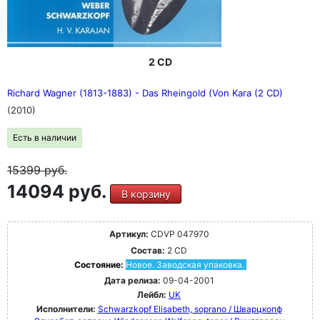
2 CD
Richard Wagner (1813-1883) - Das Rheingold (Von Kara (2 CD)
(2010)
Есть в наличии
15399
руб.
14094 руб.
В корзину
Артикул:
CDVP 047970
Состав:
2 CD
Состояние:
Новое. Заводская упаковка.
Дата релиза:
09-04-2001
Лейбл:
UK
Исполнители:
Schwarzkopf Elisabeth, soprano / Шварцкопф