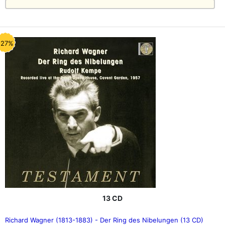
-27%
13 CD
Richard Wagner (1813-1883) - Der Ring des Nibelungen (13 CD)