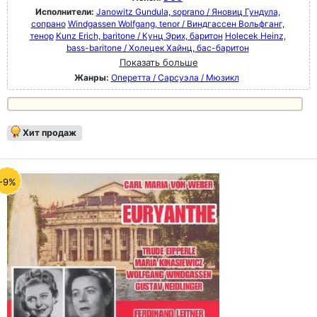
Исполнители:
Janowitz Gundula, soprano / Яновиц Гундула,
сопрано
Windgassen Wolfgang, tenor / Виндгассен Вольфганг,
тенор
Kunz Erich, baritone / Кунц Эрих, баритон
Holecek Heinz,
bass-baritone / Холецек Хайнц, бас-баритон
Показать больше
Жанры:
Оперетта / Сарсуэла / Мюзикл
Хит продаж
-9%