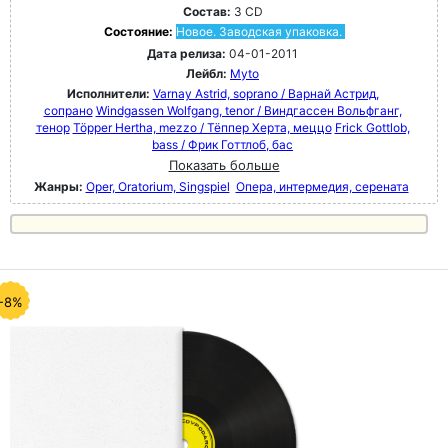
Состав:
3 CD
Состояние:
Новое. Заводская упаковка.
Дата релиза:
04-01-2011
Лейбл:
Myto
Исполнители:
Varnay Astrid, soprano / Варнай Астрид,
сопрано
Windgassen Wolfgang, tenor / Виндгассен Вольфганг,
тенор
Töpper Hertha, mezzo / Тёппер Херта, меццо
Frick Gottlob,
bass / Фрик Готтлоб, бас
Показать больше
Жанры:
Oper, Oratorium, Singspiel
Опера, интермедия, серената
-8%