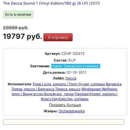
The Decca Sound 1 (Vinyl-Edition/180 g) (6 LP)
(2011)
Есть в наличии
29999
руб.
19797 руб.
В корзину
Артикул:
CDVP 152372
Состав:
6 LP
Состояние:
Новое. Заводская упаковка.
Дата релиза:
07-10-2011
Лейбл:
Decca
Исполнители:
Popp Lucia, soprano / Попп Лучия, сопрано
Berganza
Teresa, mezzo / Берганса Тереса, меццо
Windgassen Wolfgang,
tenor / Виндгассен Вольфганг, тенор
Flagstad Kirsten, soprano /
Флагстад Кирстен, сопрано
Показать больше
Жанры:
Orchesterwerke