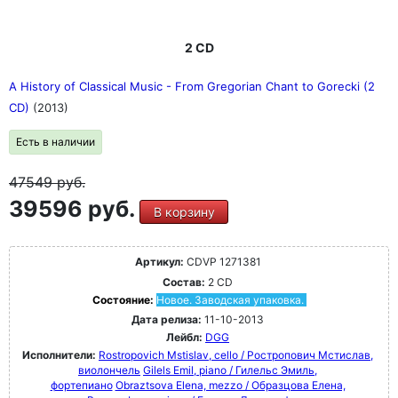
2 CD
A History of Classical Music - From Gregorian Chant to Gorecki (2
CD)
(2013)
Есть в наличии
47549
руб.
39596 руб.
В корзину
Артикул:
CDVP 1271381
Состав:
2 CD
Состояние:
Новое. Заводская упаковка.
Дата релиза:
11-10-2013
Лейбл:
DGG
Исполнители:
Rostropovich Mstislav, cello / Ростропович Мстислав,
виолончель
Gilels Emil, piano / Гилельс Эмиль,
фортепиано
Obraztsova Elena, mezzo / Образцова Елена,