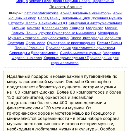
меццо
Berman Lazar, piano / Берман Лазарь, фортепиано
Показать больше
Жанры:
Instrumentalkonzerte
Арии / Вокальные миниатюры
Арии
и сцены из опер
Балет/Танец
Вокальный цикл
Духовная музыка
(Страсти, Мессы, Реквиемы и т.д.)
Камерная и инструментальная
музыка
Кантата
Клавесин соло
Концерт
Мадригал
Марши,
Вальсы, Танцы, другие Оркестровые миниатюры
Мелодрама
Музыка к театральному спектаклю
Опера, интермедия, серената
Оратория
Орган соло
Оркестровые произведения
Песни / Гимны
Песни / Романсы
Произведения для солиста с оркестром
Серенады и Дивертисменты
Симфоническая музыка
Увертюра
Фортепьяно соло
Хоровые произведения / Произведения для
хора и солистов
Идеальный подарок и новый важный путеводитель по
миру классической музыки: Deutsche Grammophon
представляет абсолютную сущность истории музыки
на 100 компакт-дисках. Более 80 композиторов и более
150 исполнителей, оркестров и ансамблей
представлены более чем 400 произведениями и
фантастическими 120 часами музыки. От
григорианских хоров и мотетов Машо до Горецкого и
минималистов современности - в этом наборе собрана
музыка всех важных эпох и этапов истории музыки,
необходимая любителям музыки и культуры. Особое