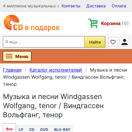
4 миллиона музыкальных записей на Виниле, CD и DVD
Контакты
Доставка
Оплата
Корзина
(0)
Найти
Меню
Главная
Каталог исполнителей
Музыка и песни
Windgassen Wolfgang, tenor / Виндгассен Вольфганг,
тенор
Музыка и песни Windgassen
Wolfgang, tenor / Виндгассен
Вольфганг, тенор
Все
LP
CD
DVD
BLU-RAY