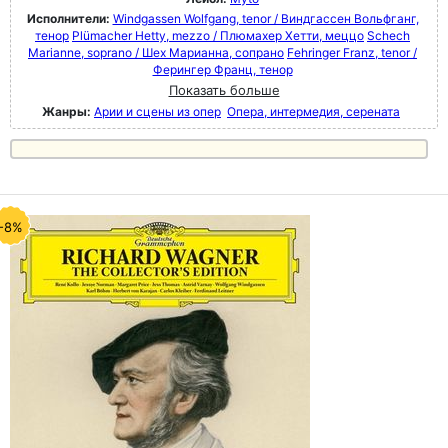
Исполнители:
Windgassen Wolfgang, tenor / Виндгассен Вольфганг,
тенор
Plümacher Hetty, mezzo / Плюмахер Хетти, меццо
Schech
Marianne, soprano / Шех Марианна, сопрано
Fehringer Franz, tenor /
Ферингер Франц, тенор
Показать больше
Жанры:
Арии и сцены из опер
Опера, интермедия, серената
-8%