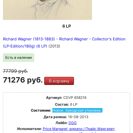
6 LP
Richard Wagner (1813-1883) - Richard Wagner - Collector's Edition
(LP-Edition/180g) (6 LP)
(2013)
Есть в наличии
77799
руб.
71276 руб.
В корзину
Артикул:
CDVP 658216
Состав:
6 LP
Состояние:
Новое. Заводская упаковка.
Дата релиза:
16-08-2013
Лейбл:
DGG
Исполнители:
Price Margaret, soprano / Прайс Маргарет,