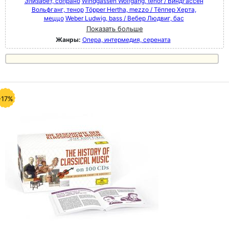
Элизабет, сопрано
Windgassen Wolfgang, tenor / Виндгассен
Вольфганг, тенор
Töpper Hertha, mezzo / Тёппер Херта,
меццо
Weber Ludwig, bass / Вебер Людвиг, бас
Показать больше
Жанры:
Опера, интермедия, серената
-17%