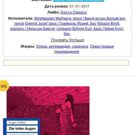
Дата релиза:
01-01-2011
Лейбл:
Decca Classics
Исполнители:
Windgassen Wolfgang, tenor / Виндгассен Вольфганг,
тенор
Greindl Josef, bass / Грайндль Йозеф, бас
Nilsson Birgit,
soprano / Нильсон Биргит, сопрано
Böhme Kurt, bass / Бёме Курт,
бас
Показать больше
Жанры:
Опера, интермедия, серената
Оркестровые
произведения
-9%