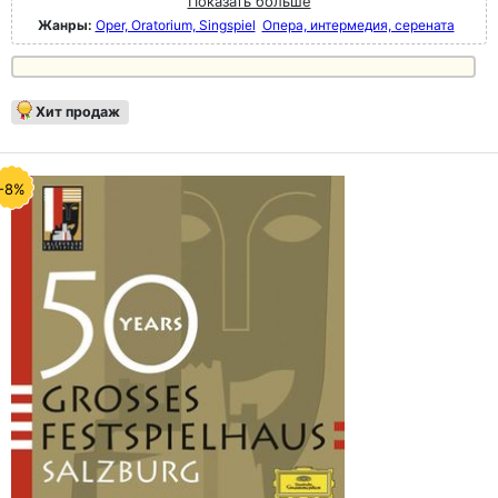
Показать больше
Жанры:
Oper, Oratorium, Singspiel
Опера, интермедия, серената
Хит продаж
-8%