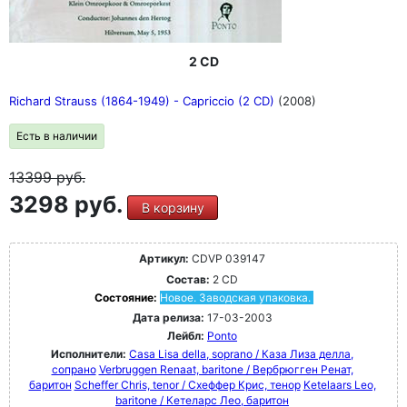
2 CD
Richard Strauss (1864-1949) - Capriccio (2 CD)
(2008)
Есть в наличии
13399
руб.
3298 руб.
В корзину
Артикул:
CDVP 039147
Состав:
2 CD
Состояние:
Новое. Заводская упаковка.
Дата релиза:
17-03-2003
Лейбл:
Ponto
Исполнители:
Casa Lisa della, soprano / Каза Лиза делла,
сопрано
Verbruggen Renaat, baritone / Вербрюгген Ренат,
баритон
Scheffer Chris, tenor / Схеффер Крис, тенор
Ketelaars Leo,
baritone / Кетеларс Лео, баритон