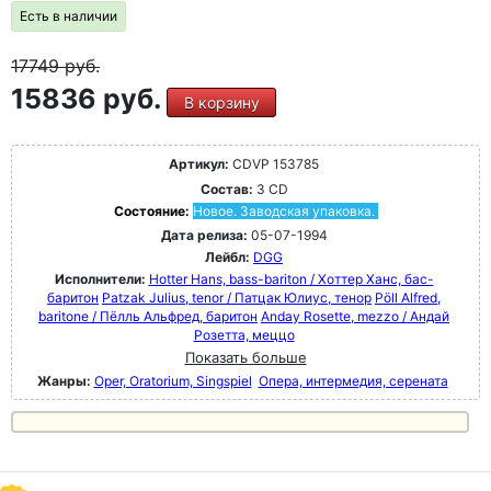
Есть в наличии
17749
руб.
15836 руб.
В корзину
Артикул:
CDVP 153785
Состав:
3 CD
Состояние:
Новое. Заводская упаковка.
Дата релиза:
05-07-1994
Лейбл:
DGG
Исполнители:
Hotter Hans, bass-bariton / Хоттер Ханс, бас-
баритон
Patzak Julius, tenor / Патцак Юлиус, тенор
Pöll Alfred,
baritone / Пёлль Альфред, баритон
Anday Rosette, mezzo / Андай
Розетта, меццо
Показать больше
Жанры:
Oper, Oratorium, Singspiel
Опера, интермедия, серената