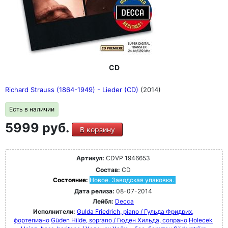
CD
Richard Strauss (1864-1949) - Lieder (CD)
(2014)
Есть в наличии
5999 руб.
В корзину
Артикул:
CDVP 1946653
Состав:
CD
Состояние:
Новое. Заводская упаковка.
Дата релиза:
08-07-2014
Лейбл:
Decca
Исполнители:
Gulda Friedrich, piano / Гульда Фридрих,
фортепиано
Güden Hilde, soprano / Гюден Хильда, сопрано
Holecek