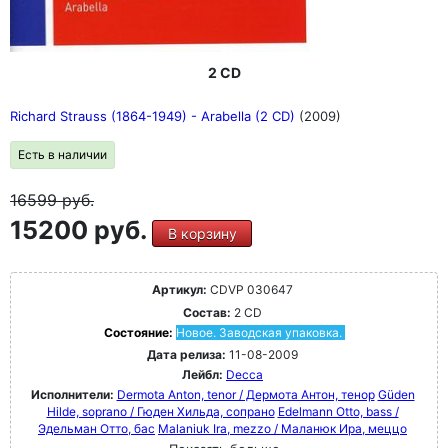
2 CD
Richard Strauss (1864-1949) - Arabella (2 CD)
(2009)
Есть в наличии
16599
руб.
15200 руб.
В корзину
Артикул:
CDVP 030647
Состав:
2 CD
Состояние:
Новое. Заводская упаковка.
Дата релиза:
11-08-2009
Лейбл:
Decca
Исполнители:
Dermota Anton, tenor / Дермота Антон, тенор
Güden
Hilde, soprano / Гюден Хильда, сопрано
Edelmann Otto, bass /
Эдельман Отто, бас
Malaniuk Ira, mezzo / Маланюк Ира, меццо