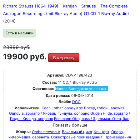
Richard Strauss (1864-1949) - Karajan - Strauss - The Complete
Analogue Recordings (mit Blu-ray Audio) (11 CD, 1 Blu-ray Audio)
(2014)
Есть в наличии
23899
руб.
19900 руб.
В корзину
Артикул:
CDVP 1987423
Состав:
11 CD, 1 Blu-ray Audio
Состояние:
Новое. Заводская упаковка.
Дата релиза:
06-06-2014
Лейбл:
DGG
Исполнители:
Koch Lothar, oboe / Кох Лотар, гобой
Janowitz
Gundula, soprano / Яновиц Гундула, сопрано
Güden Hilde, soprano /
Гюден Хильда, сопрано
Edelmann Otto, bass / Эдельман Отто, бас
Показать больше
Жанры:
Orchesterwerke
Вокальный цикл
Концерт
Опера,
интермедия, серената
Оркестровые произведения
Произведения