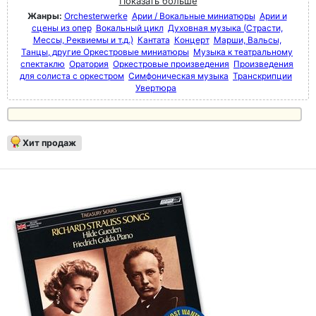
Показать больше
Жанры:
Orchesterwerke
Арии / Вокальные миниатюры
Арии и
сцены из опер
Вокальный цикл
Духовная музыка (Страсти,
Мессы, Реквиемы и т.д.)
Кантата
Концерт
Марши, Вальсы,
Танцы, другие Оркестровые миниатюры
Музыка к театральному
спектаклю
Оратория
Оркестровые произведения
Произведения
для солиста с оркестром
Симфоническая музыка
Транскрипции
Увертюра
Хит продаж