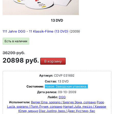
13 DVD
111 Jahre DGG - 11 Klassik-Filme (13 DVD)
(2009)
Есть в наличии
36299
руб.
20898 руб.
В корзину
Артикул:
CDVP 031692
Состав:
13 DVD
Состояние:
Новое. Заводская упаковка.
Дата релиза:
09-10-2009
Лейбл:
DGG
Исполнители:
Berger Erna, soprano / Бергер Эрна, сопрано
Popp
Lucia, soprano / Попп Лучия, сопрано
Hamari Julia, mezzo / Хамари
Юлия, меццо
Diaz Justino, bass / Диас Хустино, бас