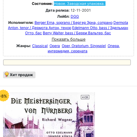
Состояние:
Новое. Заводская упаковка.
Дата релиза:
12-11-2001
Лейбл:
DGG
Исполнители:
Berger Erna, soprano / Бергер Эрна, сопрано
Dermota
Anton, tenor / Дермота Антон, тенор
Edelmann Otto, bass / Эдельман
Отто, бас
Berry Walter, bass / Берри Вальтер, бас
Показать больше
Жанры:
Classical
Opera
Oper, Oratorium, Singspiel
Опера,
интермедия, серената
Хит продаж
-8%