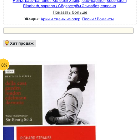
Heinz, bass-baritone / Холецек Хайнц, бас-баритон
Söderström
Elisabeth, soprano / Сёдерстрём Элизабет, сопрано
Показать больше
Жанры:
Арии и сцены из опер
Песни / Романсы
Хит продаж
-8%