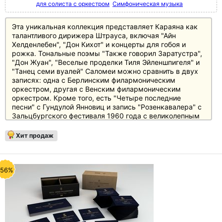
для солиста с оркестром
Симфоническая музыка
Эта уникальная коллекция представляет Караяна как
талантливого дирижера Штрауса, включая "Айн
Хелденлебен", "Дон Кихот" и концерты для гобоя и
рожка. Тональные поэмы "Также говорил Заратустра",
"Дон Жуан", "Веселые проделки Тиля Эйленшпигеля" и
"Танец семи вуалей" Саломеи можно сравнить в двух
записях: одна с Берлинским филармоническим
оркестром, другая с Венским филармоническим
оркестром. Кроме того, есть "Четыре последние
песни" с Гундулой Янновиц и запись "Розенкавалера" с
Зальцбургского фестиваля 1960 года с великолепным
составом, включающим Лизу делла Каза, Сену
Юринац, Хильду Гюден и Отто Эдельмана.
Хит продаж
-56%