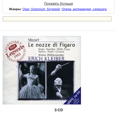
Показать больше
Жанры:
Oper, Oratorium, Singspiel
Опера, интермедия, серената
3 CD