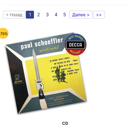
1
2
3
4
5
< Назад
Далее >
>>
-79%
CD