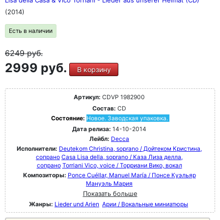
Lisa della Casa & Vico Torriani - Lieder aus unserer Heimat (CD)
(2014)
Есть в наличии
6249
руб.
2999 руб.
В корзину
Артикул:
CDVP 1982900
Состав:
CD
Состояние:
Новое. Заводская упаковка.
Дата релиза:
14-10-2014
Лейбл:
Decca
Исполнители:
Deutekom Christina, soprano / Дойтеком Кристина,
сопрано
Casa Lisa della, soprano / Каза Лиза делла,
сопрано
Torriani Vico, voice / Торриани Вико, вокал
Композиторы:
Ponce Cuéllar, Manuel María / Понсе Куэльяр
Мануэль Мария
Показать больше
Жанры:
Lieder und Arien
Арии / Вокальные миниатюры