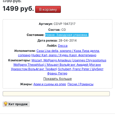
1799
руб.
1499 руб.
В корзину
Артикул:
CDVP 1947217
Состав:
CD
Состояние:
Новое. Заводская упаковка.
Дата релиза:
28-04-2014
Лейбл:
Decca
Исполнители:
Casa Lisa della, soprano / Каза Лиза делла,
сопрано
Hudez Karl, piano / Худец Карл, фортепиано
Композиторы:
Mozart, Wolfgang Amadeus (Joannes Chrysostomus
Wolfgang Theophilus) / Моцарт Вольфганг Амадей (Иоганн
Хризостом Вольфганг Теофил)
Schubert, Franz Peter / Шуберт
Франц Петер
Показать больше
Жанры:
Арии и сцены из опер
Песни / Романсы
Хит продаж