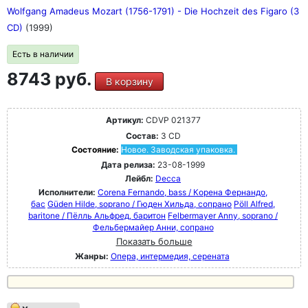
Wolfgang Amadeus Mozart (1756-1791) - Die Hochzeit des Figaro (3
CD)
(1999)
Есть в наличии
8743 руб.
В корзину
Артикул:
CDVP 021377
Состав:
3 CD
Состояние:
Новое. Заводская упаковка.
Дата релиза:
23-08-1999
Лейбл:
Decca
Исполнители:
Corena Fernando, bass / Корена Фернандо,
бас
Güden Hilde, soprano / Гюден Хильда, сопрано
Pöll Alfred,
baritone / Пёлль Альфред, баритон
Felbermayer Anny, soprano /
Фельбермайер Анни, сопрано
Показать больше
Жанры:
Опера, интермедия, серената