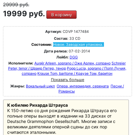
29999
руб.
19999 руб.
В корзину
Артикул:
CDVP 1477484
Состав:
33 CD
Состояние:
Новое. Заводская упаковка.
Дата релиза:
07-02-2014
Лейбл:
DGG
Исполнители:
Augér Arleen, soprano / Оже Арлен, сопрано
Schreier
Peter, tenor / Шраер Петер, тенор
Popp Lucia, soprano / Попп Лучия,
сопрано
Krause Tom, baritone / Краузе Том, баритон
Показать больше
Жанры:
Вокальный цикл
Опера, интермедия, серената
Песни /
Романсы
К юбилею Рихарда Штрауса
К 150-летию со дня рождения Рихарда Штрауса его
полные оперы выходят в издании на 33 дисках от
Deutsche Grammophon Gesellschaft. Многие записи с
великими деятелями оперной сцены до сих пор
считаются эталонными.