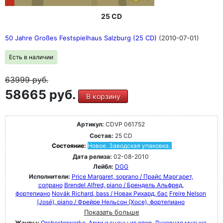
25 CD
50 Jahre Großes Festspielhaus Salzburg (25 CD)
(2010-07-01)
Есть в наличии
63999
руб.
58665 руб.
В корзину
Артикул:
CDVP 061752
Состав:
25 CD
Состояние:
Новое. Заводская упаковка.
Дата релиза:
02-08-2010
Лейбл:
DGG
Исполнители:
Price Margaret, soprano / Прайс Маргарет,
сопрано
Brendel Alfred, piano / Брендель Альфред,
фортепиано
Novák Richard, bass / Новак Рихард, бас
Freire Nelson
(José), piano / Фрейре Нельсон (Хосе), фортепиано
Показать больше
Жанры:
Orchesterwerke
Арии и сцены из опер
Духовная музыка