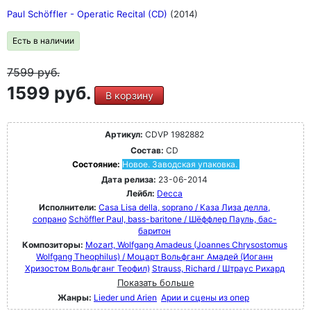
Paul Schöffler - Operatic Recital (CD)
(2014)
Есть в наличии
7599
руб.
1599 руб.
В корзину
Артикул:
CDVP 1982882
Состав:
CD
Состояние:
Новое. Заводская упаковка.
Дата релиза:
23-06-2014
Лейбл:
Decca
Исполнители:
Casa Lisa della, soprano / Каза Лиза делла,
сопрано
Schöffler Paul, bass-baritone / Шёффлер Пауль, бас-
баритон
Композиторы:
Mozart, Wolfgang Amadeus (Joannes Chrysostomus
Wolfgang Theophilus) / Моцарт Вольфганг Амадей (Иоганн
Хризостом Вольфганг Теофил)
Strauss, Richard / Штраус Рихард
Показать больше
Жанры:
Lieder und Arien
Арии и сцены из опер