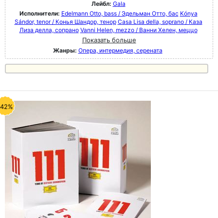
Лейбл:
Gala
Исполнители:
Edelmann Otto, bass / Эдельман Отто, бас
Kónya
Sándor, tenor / Конья Шандор, тенор
Casa Lisa della, soprano / Каза
Лиза делла, сопрано
Vanni Helen, mezzo / Ванни Хелен, меццо
Показать больше
Жанры:
Опера, интермедия, серената
-42%