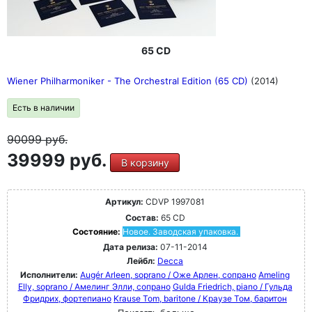
65 CD
Wiener Philharmoniker - The Orchestral Edition (65 CD)
(2014)
Есть в наличии
90099
руб.
39999 руб.
В корзину
Артикул:
CDVP 1997081
Состав:
65 CD
Состояние:
Новое. Заводская упаковка.
Дата релиза:
07-11-2014
Лейбл:
Decca
Исполнители:
Augér Arleen, soprano / Оже Арлен, сопрано
Ameling
Elly, soprano / Амелинг Элли, сопрано
Gulda Friedrich, piano / Гульда
Фридрих, фортепиано
Krause Tom, baritone / Краузе Том, баритон