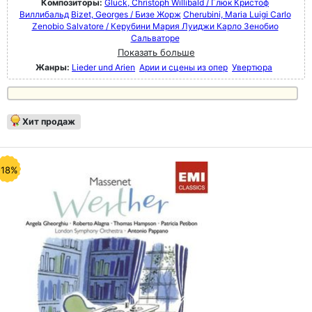
Композиторы:
Gluck, Christoph Willibald / Глюк Кристоф
Виллибальд
Bizet, Georges / Бизе Жорж
Cherubini, Maria Luigi Carlo
Zenobio Salvatore / Керубини Мария Луиджи Карло Зенобио
Сальваторе
Показать больше
Жанры:
Lieder und Arien
Арии и сцены из опер
Увертюра
Хит продаж
-18%