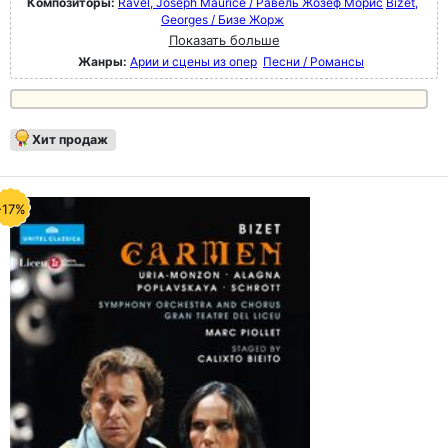
Композиторы:
Ravel, Joseph Maurice / Равель Жозеф Морис
Bizet,
Georges / Бизе Жорж
Показать больше
Жанры:
Арии и сцены из опер
Песни / Романсы
Хит продаж
-17%