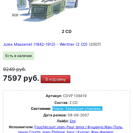
2 CD
Jules Massenet (1842-1912) - Werther (2 CD)
(2007)
Есть в наличии
9249
руб.
7597 руб.
В корзину
Артикул:
CDVP 139419
Состав:
2 CD
Состояние:
Новое. Заводская упаковка.
Дата релиза:
08-06-2007
Лейбл:
Emi
Исполнители:
Fouchécourt Jean-Paul, tenor / Фушекур Жан-Поль,
тенор
Courtis Jean-Philippe, bass / Куртис Жан-Филипп,