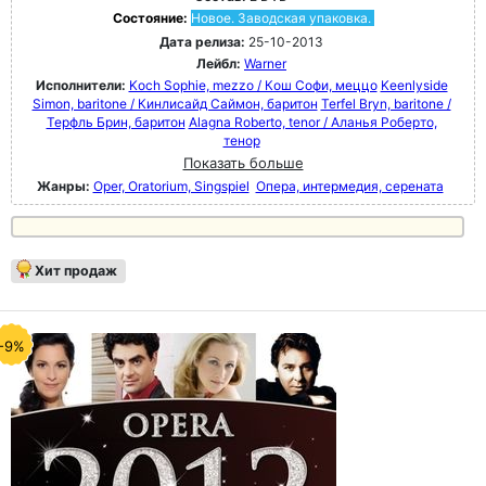
Состояние:
Новое. Заводская упаковка.
Дата релиза:
25-10-2013
Лейбл:
Warner
Исполнители:
Koch Sophie, mezzo / Кош Софи, меццо
Keenlyside
Simon, baritone / Кинлисайд Саймон, баритон
Terfel Bryn, baritone /
Терфль Брин, баритон
Alagna Roberto, tenor / Аланья Роберто,
тенор
Показать больше
Жанры:
Oper, Oratorium, Singspiel
Опера, интермедия, серената
Хит продаж
-9%