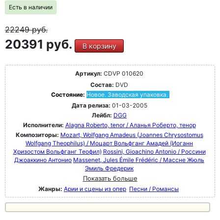
Есть в наличии
22249
руб.
20391 руб.
В корзину
Артикул:
CDVP 010620
Состав:
DVD
Состояние:
Новое. Заводская упаковка.
Дата релиза:
01-03-2005
Лейбл:
DGG
Исполнители:
Alagna Roberto, tenor / Аланья Роберто, тенор
Композиторы:
Mozart, Wolfgang Amadeus (Joannes Chrysostomus
Wolfgang Theophilus) / Моцарт Вольфганг Амадей (Иоганн
Хризостом Вольфганг Теофил)
Rossini, Gioachino Antonio / Россини
Джоаккино Антонио
Massenet, Jules Émile Frédéric / Массне Жюль
Эмиль Фредерик
Показать больше
Жанры:
Арии и сцены из опер
Песни / Романсы