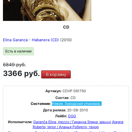
CD
Elina Garanca - Habanera (CD)
(2010)
Есть в наличии
6849
руб.
3366 руб.
В корзину
Артикул:
CDVP 061750
Состав:
CD
Состояние:
Новое. Заводская упаковка.
Дата релиза:
20-08-2010
Лейбл:
DGG
Исполнители:
Garanča Elina, mezzo / Гаранча Элина, меццо
Alagna
Roberto, tenor / Аланья Роберто, тенор