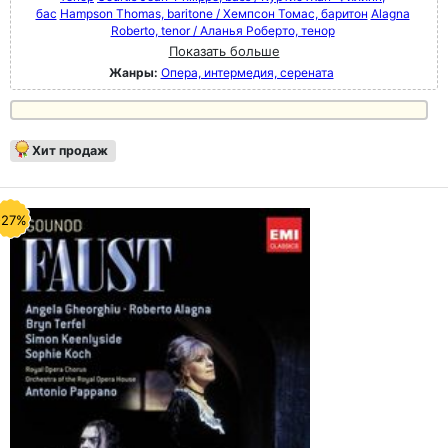
бас
Hampson Thomas, baritone / Хемпсон Томас, баритон
Alagna
Roberto, tenor / Аланья Роберто, тенор
Показать больше
Жанры:
Опера, интермедия, серената
Хит продаж
-27%