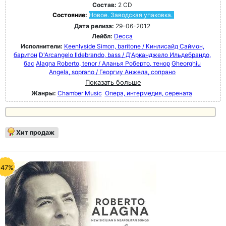
Состав:
2 CD
Состояние:
Новое. Заводская упаковка.
Дата релиза:
29-06-2012
Лейбл:
Decca
Исполнители:
Keenlyside Simon, baritone / Кинлисайд Саймон,
баритон
D'Arcangelo Ildebrando, bass / Д'Арканджело Ильдебрандо,
бас
Alagna Roberto, tenor / Аланья Роберто, тенор
Gheorghiu
Angela, soprano / Георгиу Анжела, сопрано
Показать больше
Жанры:
Chamber Music
Опера, интермедия, серената
Хит продаж
-47%