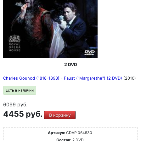
2 DVD
Charles Gounod (1818-1893) - Faust ("Margarethe") (2 DVD)
(2010)
Есть в наличии
6099
руб.
4455 руб.
В корзину
Артикул:
CDVP 064530
Состав:
2 DVD