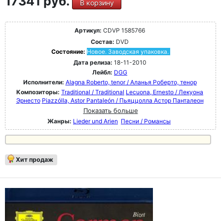
17341 руб.
В корзину
Артикул:
CDVP 1585766
Состав:
DVD
Состояние:
Новое. Заводская упаковка.
Дата релиза:
18-11-2010
Лейбл:
DGG
Исполнители:
Alagna Roberto, tenor / Аланья Роберто, тенор
Композиторы:
Traditional / Traditional
Lecuona, Ernesto / Лекуона
Эрнесто
Piazzólla, Astor Pantaleón / Пьяццолла Астор Панталеон
Показать больше
Жанры:
Lieder und Arien
Песни / Романсы
Хит продаж