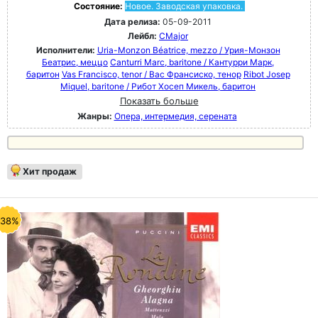
Состояние:
Новое. Заводская упаковка.
Дата релиза:
05-09-2011
Лейбл:
CMajor
Исполнители:
Uria-Monzon Béatrice, mezzo / Урия-Монзон
Беатрис, меццо
Canturri Marc, baritone / Кантурри Марк,
баритон
Vas Francisco, tenor / Вас Франсиско, тенор
Ribot Josep
Miquel, baritone / Рибот Хосеп Микель, баритон
Показать больше
Жанры:
Опера, интермедия, серената
Хит продаж
-38%