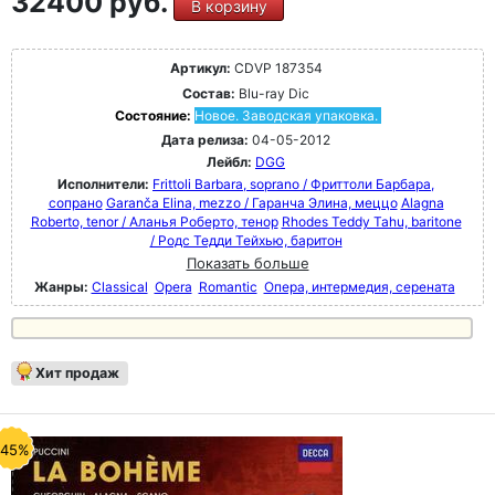
32400 руб.
В корзину
Артикул:
CDVP 187354
Состав:
Blu-ray Dic
Состояние:
Новое. Заводская упаковка.
Дата релиза:
04-05-2012
Лейбл:
DGG
Исполнители:
Frittoli Barbara, soprano / Фриттоли Барбара,
сопрано
Garanča Elina, mezzo / Гаранча Элина, меццо
Alagna
Roberto, tenor / Аланья Роберто, тенор
Rhodes Teddy Tahu, baritone
/ Родс Тедди Тейхью, баритон
Показать больше
Жанры:
Classical
Opera
Romantic
Опера, интермедия, серената
Хит продаж
-45%