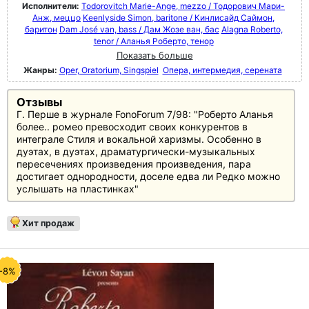
Исполнители:
Todorovitch Marie-Ange, mezzo / Тодорович Мари-
Анж, меццо
Keenlyside Simon, baritone / Кинлисайд Саймон,
баритон
Dam José van, bass / Дам Жозе ван, бас
Alagna Roberto,
tenor / Аланья Роберто, тенор
Показать больше
Жанры:
Oper, Oratorium, Singspiel
Опера, интермедия, серената
Отзывы
Г. Перше в журнале FonoForum 7/98: "Роберто Аланья
более.. ромео превосходит своих конкурентов в
интеграле Стиля и вокальной харизмы. Особенно в
дуэтах, в дуэтах, драматургически-музыкальных
пересечениях произведения произведения, пара
достигает однородности, доселе едва ли Редко можно
услышать на пластинках"
Хит продаж
-8%