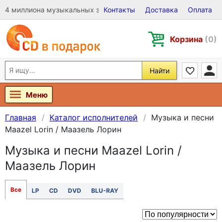
4 миллиона музыкальных записей на Виниле, CD и DVD
Контакты
Доставка
Оплата
Корзина
(0)
Найти
Меню
Главная
Каталог исполнителей
Музыка и песни
Maazel Lorin / Маазель Лорин
Музыка и песни Maazel Lorin /
Маазель Лорин
Все
LP
CD
DVD
BLU-RAY