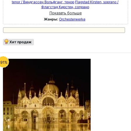
tenor / Виндгассен Вольфганг, тенор
Flagstad Kirsten, soprano /
Флагстад Кирстен, сопрано
Показать больше
Жанры:
Orchesterwerke
Хит продаж
-91%