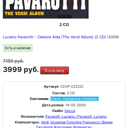
2 CD
Luciano Pavarotti - Celeste Aida (The Verdi Album) (2 CD)
(2009)
Есть в наличии
7199
руб.
3999 руб.
В корзину
Артикул:
CDVP 022322
Состав:
2 CD
Состояние:
Новое. Заводская упаковка.
Дата релиза:
19-05-2009
Лейбл:
Decca
Исполнители:
Pavarotti, Luciano / Pavarotti, Luciano
Композиторы:
Verdi, Giuseppe Fortunino Francesco / Верди
Джузеппе Фортунино Франческо