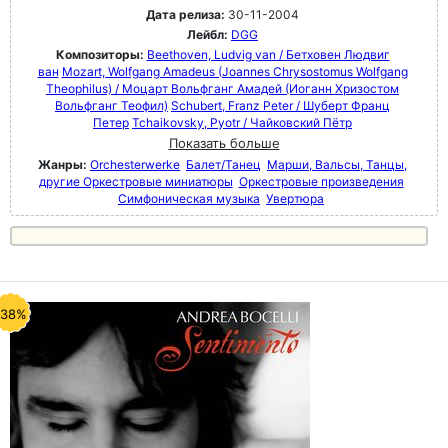
Дата релиза:
30-11-2004
Лейбл:
DGG
Композиторы:
Beethoven, Ludvig van / Бетховен Людвиг
ван
Mozart, Wolfgang Amadeus (Joannes Chrysostomus Wolfgang
Theophilus) / Моцарт Вольфганг Амадей (Иоганн Хризостом
Вольфганг Теофил)
Schubert, Franz Peter / Шуберт Франц
Петер
Tchaikovsky, Pyotr / Чайковский Пётр
Показать больше
Жанры:
Orchesterwerke
Балет/Танец
Марши, Вальсы, Танцы,
другие Оркестровые миниатюры
Оркестровые произведения
Симфоническая музыка
Увертюра
-38%