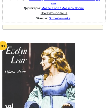
фон
Дирижеры:
Maazel Lorin / Маазель Лорин
Показать больше
Жанры:
Orchesterwerke
-9%