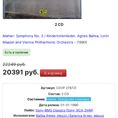
2 CD
Mahler: Symphony No. 3 / Kindertotenlieder. Agnes Baltsa, Lorin
Maazel and Vienna Philharmonic Orchestra -
(1990)
Есть в наличии
22249
руб.
20391 руб.
В корзину
Артикул:
CDVP 278721
Состав:
2 CD
Состояние:
Новое. Заводская упаковка.
Дата релиза:
01-01-1990
Лейбл:
Sony-BMG Classics (Sony, RCA, DHM)
Исполнители:
Baltsa Agnes, mezzo / Бальтса Агнес, меццо