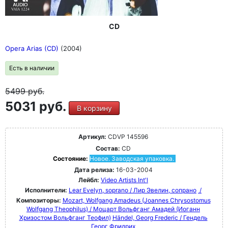
CD
Opera Arias (CD)
(2004)
Есть в наличии
5499
руб.
5031 руб.
В корзину
Артикул:
CDVP 145596
Состав:
CD
Состояние:
Новое. Заводская упаковка.
Дата релиза:
16-03-2004
Лейбл:
Video Artists Int'l
Исполнители:
Lear Evelyn, soprano / Лир Эвелин, сопрано
/
Композиторы:
Mozart, Wolfgang Amadeus (Joannes Chrysostomus
Wolfgang Theophilus) / Моцарт Вольфганг Амадей (Иоганн
Хризостом Вольфганг Теофил)
Händel, Georg Frederic / Гендель
Георг Фридрих