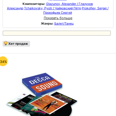
Композиторы:
Glazunov, Alexander / Глазунов
Александр
Tchaikovsky, Pyotr / Чайковский Пётр
Prokofiev, Sergei /
Прокофьев Сергей
Показать больше
Жанры:
Балет/Танец
Хит продаж
-34%