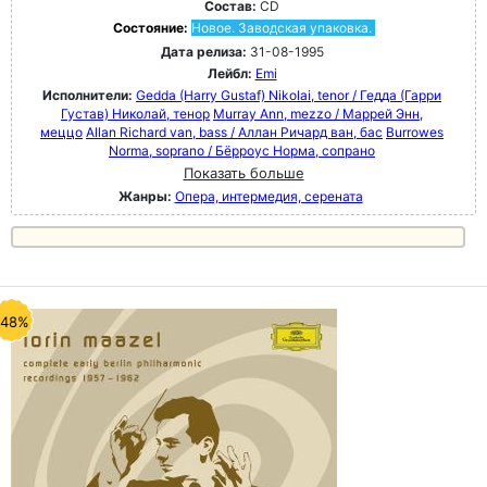
Состав:
CD
Состояние:
Новое. Заводская упаковка.
Дата релиза:
31-08-1995
Лейбл:
Emi
Исполнители:
Gedda (Harry Gustaf) Nikolai, tenor / Гедда (Гарри
Густав) Николай, тенор
Murray Ann, mezzo / Маррей Энн,
меццо
Allan Richard van, bass / Аллан Ричард ван, бас
Burrowes
Norma, soprano / Бёрроус Норма, сопрано
Показать больше
Жанры:
Опера, интермедия, серената
-48%