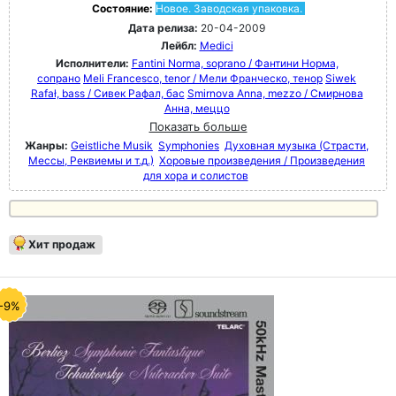
Состояние:
Новое. Заводская упаковка.
Дата релиза:
20-04-2009
Лейбл:
Medici
Исполнители:
Fantini Norma, soprano / Фантини Норма,
сопрано
Meli Francesco, tenor / Мели Франческо, тенор
Siwek
Rafał, bass / Сивек Рафал, бас
Smirnova Anna, mezzo / Смирнова
Анна, меццо
Показать больше
Жанры:
Geistliche Musik
Symphonies
Духовная музыка (Страсти,
Мессы, Реквиемы и т.д.)
Хоровые произведения / Произведения
для хора и солистов
Хит продаж
-9%