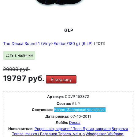
6 LP
The Decca Sound 1 (Vinyl-Edition/180 g) (6 LP)
(2011)
Есть в наличии
29999
руб.
19797 руб.
В корзину
Артикул:
CDVP 152372
Состав:
6 LP
Состояние:
Новое. Заводская упаковка.
Дата релиза:
07-10-2011
Лейбл:
Decca
Исполнители:
Popp Lucia, soprano / Попп Лучия, сопрано
Berganza
Teresa, mezzo / Берганса Тереса, меццо
Windgassen Wolfgang,