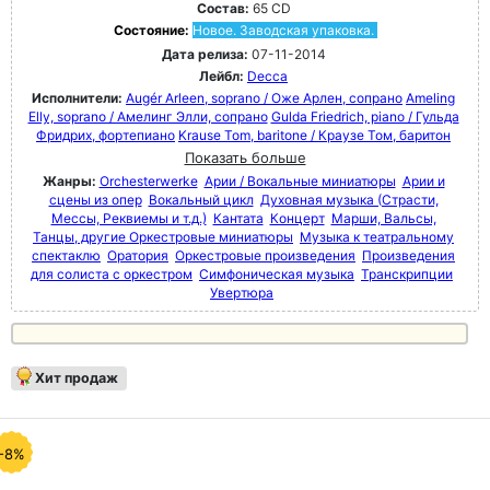
Состав:
65 CD
Состояние:
Новое. Заводская упаковка.
Дата релиза:
07-11-2014
Лейбл:
Decca
Исполнители:
Augér Arleen, soprano / Оже Арлен, сопрано
Ameling
Elly, soprano / Амелинг Элли, сопрано
Gulda Friedrich, piano / Гульда
Фридрих, фортепиано
Krause Tom, baritone / Краузе Том, баритон
Показать больше
Жанры:
Orchesterwerke
Арии / Вокальные миниатюры
Арии и
сцены из опер
Вокальный цикл
Духовная музыка (Страсти,
Мессы, Реквиемы и т.д.)
Кантата
Концерт
Марши, Вальсы,
Танцы, другие Оркестровые миниатюры
Музыка к театральному
спектаклю
Оратория
Оркестровые произведения
Произведения
для солиста с оркестром
Симфоническая музыка
Транскрипции
Увертюра
Хит продаж
-8%