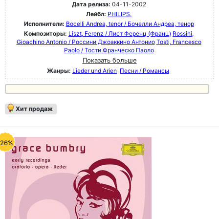
Дата релиза:
04-11-2002
Лейбл:
PHILIPS.
Исполнители:
Bocelli Andrea, tenor / Бочелли Андреа, тенор
Композиторы:
Liszt, Ferenz / Лист Ференц (Франц)
Rossini,
Gioachino Antonio / Россини Джоаккино Антонио
Tosti, Francesco
Paolo / Тости Франческо Паоло
Показать больше
Жанры:
Lieder und Arien
Песни / Романсы
Хит продаж
-26%