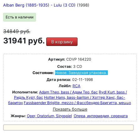
Alban Berg (1885-1935) - Lulu (3 CD)
(1998)
Есть в наличии
34849
руб.
31941 руб.
В корзину
Артикул:
CDVP 164220
Состав:
3 CD
Состояние:
Новое. Заводская упаковка.
Дата релиза:
02-11-1998
Лейбл:
RCA
Исполнители:
Adam Theo, bass / Адам Тео, бас
Rydl Kurt, bass /
Ридль Курт, бас
Hotter Hans, bass-bariton / Хоттер Ханс, бас-
баритон
Fassbaender Brigitte, mezzo / Фассбендер Бригитта, меццо
Показать больше
Жанры:
Oper, Oratorium, Singspiel
Опера, интермедия, серената