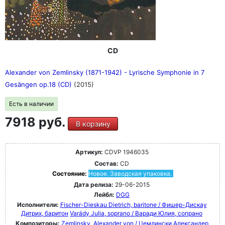
CD
Alexander von Zemlinsky (1871-1942) - Lyrische Symphonie in 7
Gesängen op.18 (CD)
(2015)
Есть в наличии
7918 руб.
В корзину
Артикул:
CDVP 1946035
Состав:
CD
Состояние:
Новое. Заводская упаковка.
Дата релиза:
29-06-2015
Лейбл:
DGG
Исполнители:
Fischer-Dieskau Dietrich, baritone / Фишер-Дискау
Дитрих, баритон
Varády Julia, soprano / Варади Юлия, сопрано
Композиторы:
Zemlinsky, Alexander von / Цемлински Александер