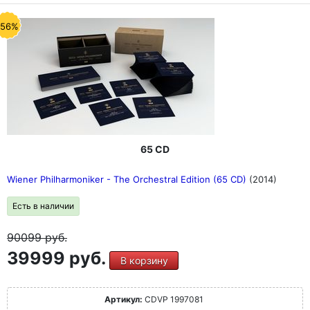
-56%
65 CD
Wiener Philharmoniker - The Orchestral Edition (65 CD)
(2014)
Есть в наличии
90099
руб.
39999 руб.
В корзину
Артикул:
CDVP 1997081