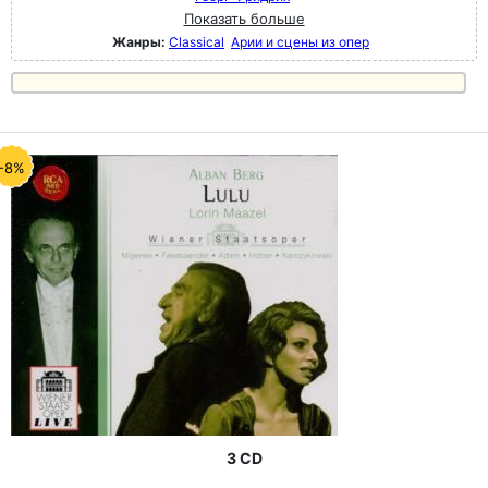
Показать больше
Жанры:
Classical
Арии и сцены из опер
-8%
3 CD