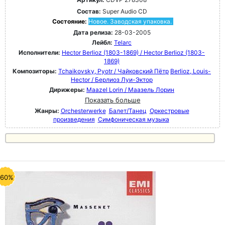
Состав:
Super Audio CD
Состояние:
Новое. Заводская упаковка.
Дата релиза:
28-03-2005
Лейбл:
Telarc
Исполнители:
Hector Berlioz (1803-1869) / Hector Berlioz (1803-
1869)
Композиторы:
Tchaikovsky, Pyotr / Чайковский Пётр
Berlioz, Louis-
Hector / Берлиоз Луи-Эктор
Дирижеры:
Maazel Lorin / Маазель Лорин
Показать больше
Жанры:
Orchesterwerke
Балет/Танец
Оркестровые
произведения
Симфоническая музыка
-60%