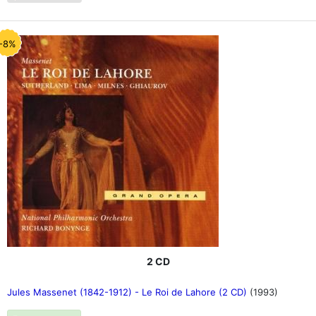
-8%
2 CD
Jules Massenet (1842-1912) - Le Roi de Lahore (2 CD)
(1993)