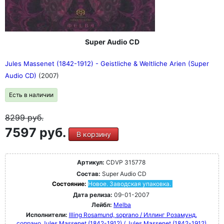
Super Audio CD
Jules Massenet (1842-1912) - Geistliche & Weltliche Arien (Super
Audio CD)
(2007)
Есть в наличии
8299
руб.
7597 руб.
В корзину
Артикул:
CDVP 315778
Состав:
Super Audio CD
Состояние:
Новое. Заводская упаковка.
Дата релиза:
09-01-2007
Лейбл:
Melba
Исполнители:
Illing Rosamund, soprano / Иллинг Розамунд,
сопрано
Jules Massenet (1842-1912) / Jules Massenet (1842-1912)