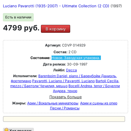
Luciano Pavarotti (1935-2007) - Ultimate Collection (2 CD)
(1997)
Есть в наличии
4799 руб.
В корзину
Артикул:
CDVP 014929
Состав:
2 CD
Состояние:
Новое. Заводская упаковка.
Дата релиза:
30-09-1997
Лейбл:
Decca
Исполнители:
Barenboim Daniel, piano / Баренбойм Даниэль,
фортепиано
Pavarotti, Luciano / Pavarotti, Luciano
Bartoli Cecilia,
mezzo / Бартоли Чечилия, меццо
Bocelli Andrea, tenor / Бочелли
Андреа, тенор
Показать больше
Жанры:
Арии / Вокальные миниатюры
Арии и сцены из опер
Песни / Романсы
Хит продаж