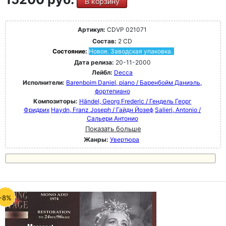
В корзину
Артикул:
CDVP 021071
Состав:
2 CD
Состояние:
Новое. Заводская упаковка.
Дата релиза:
20-11-2000
Лейбл:
Decca
Исполнители:
Barenboim Daniel, piano / Баренбойм Даниэль,
фортепиано
Композиторы:
Händel, Georg Frederic / Гендель Георг
Фридрих
Haydn, Franz Joseph / Гайдн Йозеф
Salieri, Antonio /
Сальери Антонио
Показать больше
Жанры:
Увертюра
-8%