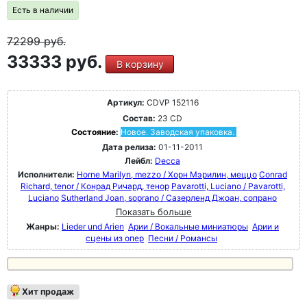
Есть в наличии
72299
руб.
33333 руб.
В корзину
Артикул:
CDVP 152116
Состав:
23 CD
Состояние:
Новое. Заводская упаковка.
Дата релиза:
01-11-2011
Лейбл:
Decca
Исполнители:
Horne Marilyn, mezzo / Хорн Мэрилин, меццо
Conrad
Richard, tenor / Конрад Ричард, тенор
Pavarotti, Luciano / Pavarotti,
Luciano
Sutherland Joan, soprano / Сазерленд Джоан, сопрано
Показать больше
Жанры:
Lieder und Arien
Арии / Вокальные миниатюры
Арии и
сцены из опер
Песни / Романсы
Хит продаж