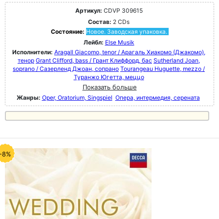
Артикул:
CDVP 309615
Состав:
2 CDs
Состояние:
Новое. Заводская упаковка.
Лейбл:
Else Musik
Исполнители:
Aragall Giacomo, tenor / Арагаль Хиакомо (Джакомо),
тенор
Grant Clifford, bass / Грант Клиффорд, бас
Sutherland Joan,
soprano / Сазерленд Джоан, сопрано
Tourangeau Huguette, mezzo /
Туранжо Югетта, меццо
Показать больше
Жанры:
Oper, Oratorium, Singspiel
Опера, интермедия, серената
-8%