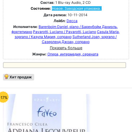
Состав:
1 Blu-ray Audio, 2 CD
Состояние:
Новое. Заводская упаковка.
Дата релиза:
10-11-2014
Лейбл:
Decca
Исполнители:
Barenboim Daniel, piano / Баренбойм Даниэль,
фортепиано
Pavarotti, Luciano / Pavarotti, Luciano
Casula Maria,
soprano / Казула Мария, сопрано
Sutherland Joan, soprano /
Сазерленд Джоан, сопрано
Показать больше
Жанры:
Опера, интермедия, серената
Хит продаж
-17%