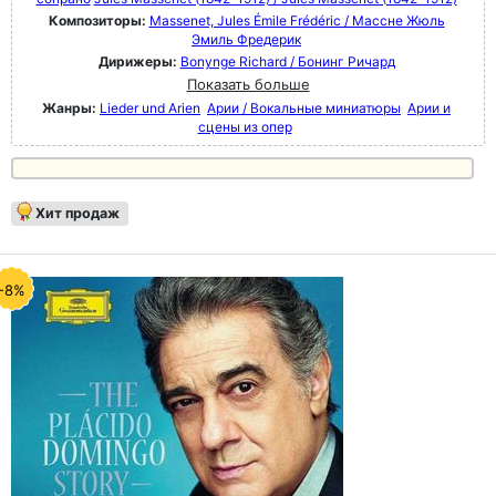
Композиторы:
Massenet, Jules Émile Frédéric / Массне Жюль
Эмиль Фредерик
Дирижеры:
Bonynge Richard / Бонинг Ричард
Показать больше
Жанры:
Lieder und Arien
Арии / Вокальные миниатюры
Арии и
сцены из опер
Хит продаж
-8%