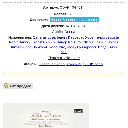
Артикул:
CDVP 1947011
Состав:
CD
Состояние:
Новое. Заводская упаковка.
Дата релиза:
04-04-2014
Лейбл:
Decca
Исполнители:
Carreras José, tenor / Каррерас Хосе, тенор
Leggate
Robin, tenor / Леггате Робин, тенор
Ghiaurov Nicolai, bass / Гяуров
Николай, бас
Ganzarolli Wladimiro, bass / Ганцаролли Владимиро,
бас
Показать больше
Жанры:
Lieder und Arien
Арии и сцены из опер
Хит продаж