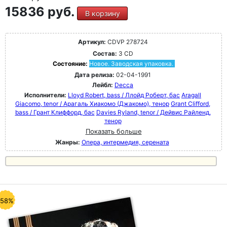
15836 руб.
В корзину
Артикул:
CDVP 278724
Состав:
3 CD
Состояние:
Новое. Заводская упаковка.
Дата релиза:
02-04-1991
Лейбл:
Decca
Исполнители:
Lloyd Robert, bass / Ллойд Роберт, бас
Aragall
Giacomo, tenor / Арагаль Хиакомо (Джакомо), тенор
Grant Clifford,
bass / Грант Клиффорд, бас
Davies Ryland, tenor / Дейвис Райленд,
тенор
Показать больше
Жанры:
Опера, интермедия, серената
-58%