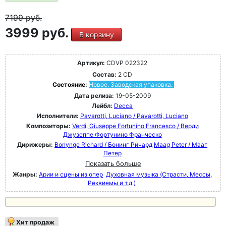
7199
руб.
3999 руб.
В корзину
Артикул:
CDVP 022322
Состав:
2 CD
Состояние:
Новое. Заводская упаковка.
Дата релиза:
19-05-2009
Лейбл:
Decca
Исполнители:
Pavarotti, Luciano / Pavarotti, Luciano
Композиторы:
Verdi, Giuseppe Fortunino Francesco / Верди
Джузеппе Фортунино Франческо
Дирижеры:
Bonynge Richard / Бонинг Ричард
Maag Peter / Мааг
Петер
Показать больше
Жанры:
Арии и сцены из опер
Духовная музыка (Страсти, Мессы,
Реквиемы и т.д.)
Хит продаж