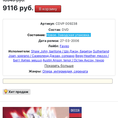
9116 руб.
В корзину
Артикул:
CDVP 009238
Состав:
DVD
Состояние:
Новое. Заводская упаковка.
Дата релиза:
27-03-2006
Лейбл:
Faveo
Исполнители:
Shaw John, baritone / Шо Джон, баритон
Sutherland
Joan, soprano / Сазерленд Джоан, сопрано
Begg Heather, mezzo /
Бегг Хитер, меццо
Austin Anson, tenor / Остин Ансон, тенор
Показать больше
Жанры:
Опера, интермедия, серената
Хит продаж