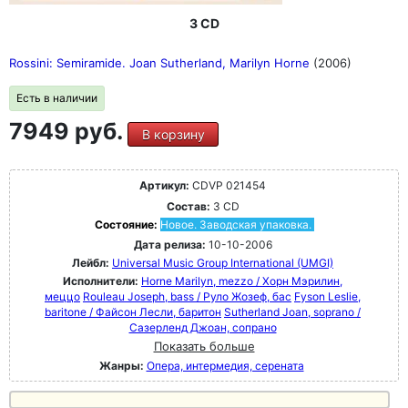
3 CD
Rossini: Semiramide. Joan Sutherland, Marilyn Horne
(2006)
Есть в наличии
7949 руб.
В корзину
Артикул:
CDVP 021454
Состав:
3 CD
Состояние:
Новое. Заводская упаковка.
Дата релиза:
10-10-2006
Лейбл:
Universal Music Group International (UMGI)
Исполнители:
Horne Marilyn, mezzo / Хорн Мэрилин,
меццо
Rouleau Joseph, bass / Руло Жозеф, бас
Fyson Leslie,
baritone / Файсон Лесли, баритон
Sutherland Joan, soprano /
Сазерленд Джоан, сопрано
Показать больше
Жанры:
Опера, интермедия, серената