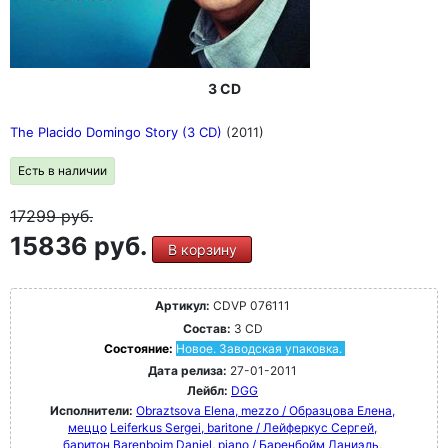
3 CD
The Placido Domingo Story (3 CD)
(2011)
Есть в наличии
17299
руб.
15836 руб.
В корзину
Артикул:
CDVP 076111
Состав:
3 CD
Состояние:
Новое. Заводская упаковка.
Дата релиза:
27-01-2011
Лейбл:
DGG
Исполнители:
Obraztsova Elena, mezzo / Образцова Елена,
меццо
Leiferkus Sergei, baritone / Лейферкус Сергей,
баритон
Barenboim Daniel, piano / Баренбойм Даниэль,