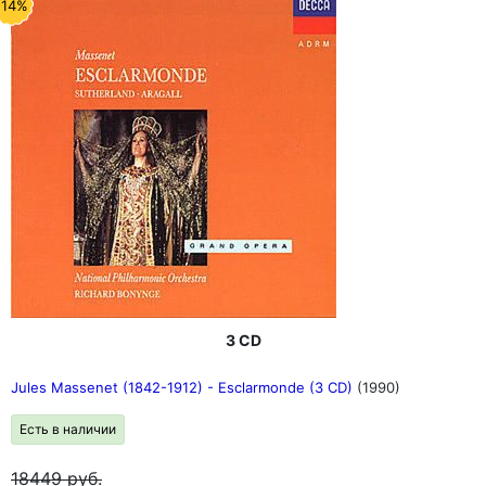
-14%
3 CD
Jules Massenet (1842-1912) - Esclarmonde (3 CD)
(1990)
Есть в наличии
18449
руб.