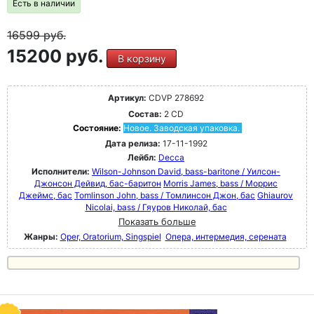
Есть в наличии
16599
руб.
15200 руб.
В корзину
Артикул:
CDVP 278692
Состав:
2 CD
Состояние:
Новое. Заводская упаковка.
Дата релиза:
17-11-1992
Лейбл:
Decca
Исполнители:
Wilson-Johnson David, bass-baritone / Уилсон-
Джонсон Дейвид, бас-баритон
Morris James, bass / Моррис
Джеймс, бас
Tomlinson John, bass / Томлинсон Джон, бас
Ghiaurov
Nicolai, bass / Гяуров Николай, бас
Показать больше
Жанры:
Oper, Oratorium, Singspiel
Опера, интермедия, серената