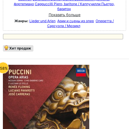
фортепиано
Cappuccilli Piero, baritone / Каппучилли Пьетро,
баритон
Показать больше
Жанры:
Lieder und Arien
Арии и сцены из опер
Оперетта /
Сарсуэла / Мюзикл
Хит продаж
-58%