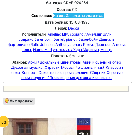
Артикул:
CDVP 020934
Состав:
CD
Состояние:
Новое. Заводская упаковка.
Дата релиза:
15-08-1995
Лейбл:
Decca
Исполнители:
Ameling Elly, soprano / Амелинг Элли,
сопрано
Barenboim Daniel, piano / Баренбойм Даниэль,
фортепиано
Rolfe Johnson Anthony, tenor / Рольф Джонсон Антони,
тенор
Horne Marilyn, mezzo / Хорн Мэрилин, меццо
Показать больше
Жанры:
Арии / Вокальные миниатюры
Арии и сцены из опер
Духовная музыка (Страсти, Мессы, Реквиемы и т.д.)
Клавесин
соло
Концерт
Оркестровые произведения
Сборник
Хоровые
произведения / Произведения для хора и солистов
Хит продаж
-8%