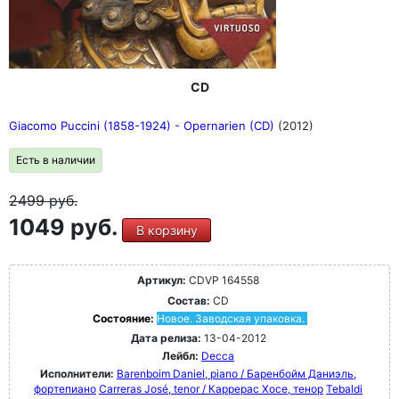
CD
Giacomo Puccini (1858-1924) - Opernarien (CD)
(2012)
Есть в наличии
2499
руб.
1049 руб.
В корзину
Артикул:
CDVP 164558
Состав:
CD
Состояние:
Новое. Заводская упаковка.
Дата релиза:
13-04-2012
Лейбл:
Decca
Исполнители:
Barenboim Daniel, piano / Баренбойм Даниэль,
фортепиано
Carreras José, tenor / Каррерас Хосе, тенор
Tebaldi