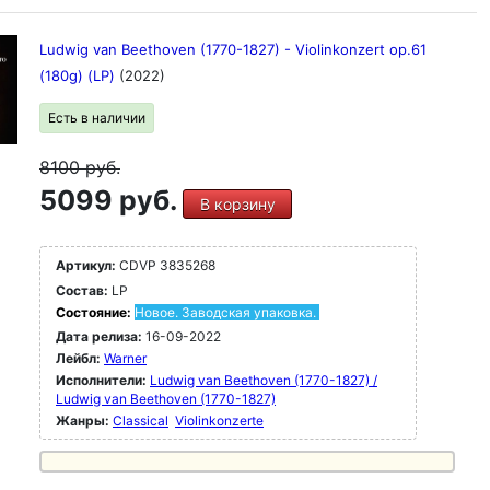
Ludwig van Beethoven (1770-1827) - Violinkonzert op.61
(180g) (LP)
(2022)
Есть в наличии
8100
руб.
5099 руб.
В корзину
Артикул:
CDVP 3835268
Состав:
LP
Состояние:
Новое. Заводская упаковка.
Дата релиза:
16-09-2022
Лейбл:
Warner
Исполнители:
Ludwig van Beethoven (1770-1827) /
Ludwig van Beethoven (1770-1827)
Жанры:
Classical
Violinkonzerte