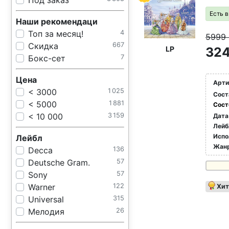
Под заказ
Есть 
Наши рекомендаци
Топ за месяц!
4
5999
Скидка
667
LP
324
Бокс-сет
7
Цена
Арти
< 3000
1 025
Сост
< 5000
1 881
Сост
< 10 000
3 159
Дата
Лейб
Испо
Лейбл
Жан
Decca
136
Deutsche Gram.
57
Sony
57
Warner
122
Хит
Universal
315
Мелодия
26