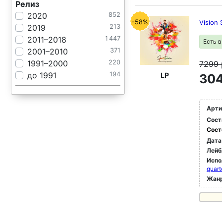
Релиз
2020
852
-58%
Vision 
2019
213
2011–2018
1 447
Есть 
2001–2010
371
1991–2000
220
7299
до 1991
194
LP
304
Арти
Сост
Сост
Дата
Лейб
Испо
quart
Жан