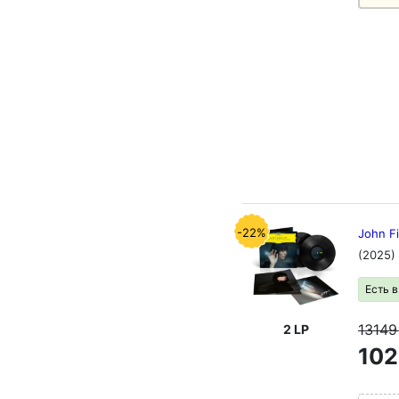
-22%
John Fi
(2025)
Есть 
1314
2 LP
102