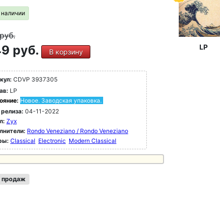
в наличии
руб.
9 руб.
LP
В корзину
кул:
CDVP 3937305
ав:
LP
ояние:
Новое. Заводская упаковка.
 релиза:
04-11-2022
л:
Zyx
лнители:
Rondo Veneziano / Rondo Veneziano
ры:
Classical
Electronic
Modern Classical
 продаж