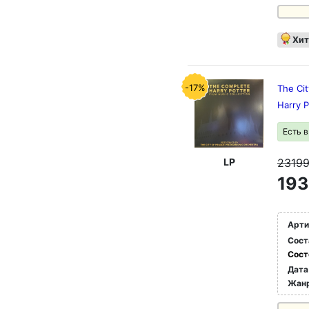
Хит
-17%
The Ci
Harry P
Есть 
LP
2319
193
Арти
Сост
Сост
Дата
Жан