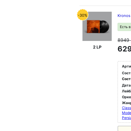
-30%
Kronos 
Есть 
8949
2 LP
629
Арти
Сост
Сост
Дата
Лейб
Орк
Жан
Class
Moder
Persi