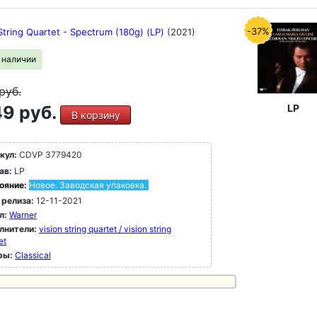
-37%
String Quartet - Spectrum (180g) (LP)
(2021)
в наличии
руб.
9 руб.
LP
В корзину
кул:
CDVP 3779420
ав:
LP
ояние:
Новое. Заводская упаковка.
 релиза:
12-11-2021
л:
Warner
лнители:
vision string quartet / vision string
et
ры:
Classical