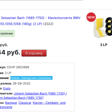
 Sebastian Bach (1685-1750) - Klavierkonzerte BWV
055,1056,1058 (180g) (2 LP)
(2022)
в наличии
руб.
3 LP
4 руб.
В корзину
кул:
CDVP 3833958
ав:
2 LP
ояние:
Новое. Заводская упаковка.
 релиза:
26-08-2022
л:
Erato
лнители:
Johann Sebastian Bach (1685-1750) /
nn Sebastian Bach (1685-1750)
ры:
Baroque
Classical
Klavier-, Cembalo- und
konzerte