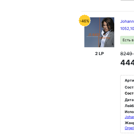
-46%
Johann
1052,1
Есть 
8249
2 LP
444
Арти
Сост
Сост
Дата
Лейб
Испо
Joha
Жан
Orgel