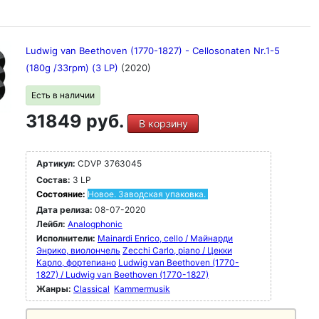
Ludwig van Beethoven (1770-1827) - Cellosonaten Nr.1-5
(180g /33rpm) (3 LP)
(2020)
Есть в наличии
31849 руб.
В корзину
Артикул:
CDVP 3763045
Состав:
3 LP
Состояние:
Новое. Заводская упаковка.
Дата релиза:
08-07-2020
Лейбл:
Analogphonic
Исполнители:
Mainardi Enrico, cello / Майнарди
Энрико, виолончель
Zecchi Carlo, piano / Цекки
Карло, фортепиано
Ludwig van Beethoven (1770-
1827) / Ludwig van Beethoven (1770-1827)
Жанры:
Classical
Kammermusik