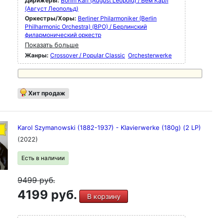
Дирижеры:
Böhm Karl (August Leopold) / Бём Карл
(Август Леопольд)
Оркестры/Хоры:
Berliner Philarmoniker (Berlin
Philharmonic Orchestra) (BPO) / Берлинский
филармонический оркестр
Показать больше
Жанры:
Crossover / Popular Classic
Orchesterwerke
Хит продаж
Karol Szymanowski (1882-1937) - Klavierwerke (180g) (2 LP)
(2022)
Есть в наличии
9499
руб.
4199 руб.
В корзину