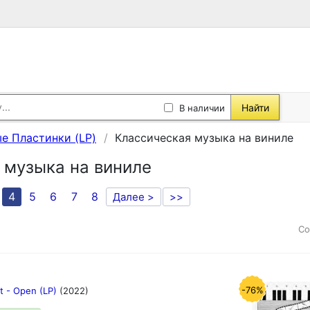
Найти
В наличии
е Пластинки (LP)
Классическая музыка на виниле
 музыка на виниле
4
5
6
7
8
Далее >
>>
Со
-76%
t - Open (LP)
(2022)