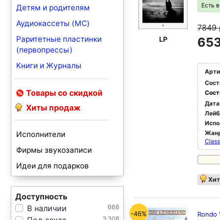
Есть 
Детям и родителям
Аудиокассеты (MC)
7849
Раритетные пластинки
LP
653
(первопрессы)
Книги и Журналы
Арти
Сост
Товары со скидкой
Сост
Дата
Хиты продаж
Лейб
Испо
Жан
Исполнители
Class
Фирмы звукозаписи
Идеи для подарков
Хит
Доступность
В наличии
668
-46%
Rondo 
3 308