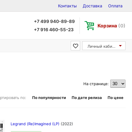
Контакты
Доставка
Оплата
+7 499 940-89-89
Корзина
(0)
+7 916 460-55-23
Личный кабинет
На странице:
ртировать по:
По популярности
По дате релиза
По цене
Legrand (Re)Imagined (LP)
(2022)