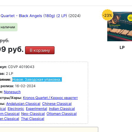
-23%
Quartet - Black Angels (180g) (2 LP)
(2024)
в наличии
руб.
9 руб.
LP
В корзину
кул:
CDVP 4019043
ав:
2 LP
ояние:
Новое. Заводская упаковка.
 релиза:
16-02-2024
л:
Nonesuch
естры/Хоры:
Kronos Quartet / Кронос квартет
ры:
Andalusian Classical
Chinese Classical
ical
Electronic
Experimental
Indian Classical
n Classical
Neo-Classical
Ottoman Classical
an Classical
Thai Classical