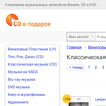
4 миллиона музыкальных записей на Виниле, CD и DVD
Главная
Виниловы
Виниловые Пластинки (LP)
Классическая
Поп, Рок, Джаз (CD)
Классическая музыка (CD)
1
2
3
< Назад
Музыка на SACD
Blu-ray музыка
DVD музыка
Кино и мультфильмы
-17%
Lamber
Аудиокниги