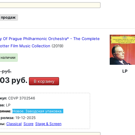
 продаж
ty Of Prague Philharmonic Orchestra* - The Complete
otter Film Music Collection
(2019)
в наличии
9
руб.
LP
03 руб.
В корзину
кул:
CDVP 3702546
ав:
LP
ояние:
Новое. Заводская упаковка.
 релиза:
19-12-2025
ры:
Classical
Score
Stage & Screen