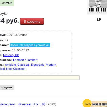
в наличии
руб.
4 руб.
LP
В корзину
кул:
CDVP 3797887
ав:
LP
ояние:
Новое. Заводская упаковка.
 релиза:
13-05-2022
л:
Mercury KX
лнители:
Lambert / Lambert
ры:
Ambient
Classical
Electronic
Modern
ical
Neo-Classical
 продаж
-67%
Veneziano - Greatest Hits (LP)
(2022)