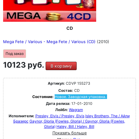
CD
Mega Fete / Various - Mega Fete / Various (CD)
(2010)
Под заказ
10123 руб.
В корзину
Артикул:
CDVP 155273
Состав:
CD
Состояние:
Новое. Заводская упаковка.
Дата релиза:
17-01-2010
Лейбл:
Wagram
Исполнители:
Presley, Elvis / Presley, Elvis
Isley Brothers, The / Айли
Бразерс
Gaynor, GIoria (Fowles, Gloria) / Gaynor, GIoria (Fowles,
Gloria)
Haley, Bill / Haley, Bill
Показать больше