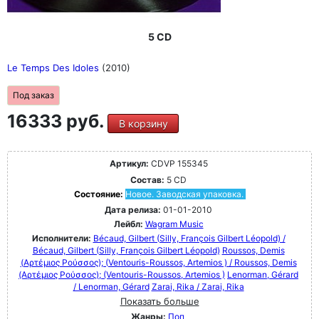
5 CD
Le Temps Des Idoles
(2010)
Под заказ
16333 руб.
В корзину
Артикул:
CDVP 155345
Состав:
5 CD
Состояние:
Новое. Заводская упаковка.
Дата релиза:
01-01-2010
Лейбл:
Wagram Music
Исполнители:
Bécaud, Gilbert (Silly, François Gilbert Léopold) /
Bécaud, Gilbert (Silly, François Gilbert Léopold)
Roussos, Demis
(Αρτέμιος Ρούσσος); (Ventouris-Roussos, Artemios ) / Roussos, Demis
(Αρτέμιος Ρούσσος); (Ventouris-Roussos, Artemios )
Lenorman, Gérard
/ Lenorman, Gérard
Zarai, Rika / Zarai, Rika
Показать больше
Жанры:
Поп