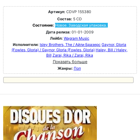
Артикул:
CDVP 155380
Состав:
5 CD
Состояние:
Новое. Заводская упаковка.
Дата релиза:
01-01-2009
Лейбл:
Wagram Music
Исполнители:
Isley Brothers, The / Айли Бразерс
Gaynor, GIoria
(Fowles, Gloria) / Gaynor, GIoria (Fowles, Gloria)
Haley, Bill / Haley,
Bill
Zarai, Rika / Zarai, Rika
Показать больше
Жанры:
Поп