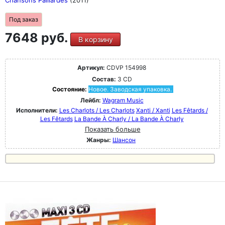
Chansons Paillardes
(2011)
Под заказ
7648 руб.
В корзину
Артикул:
CDVP 154998
Состав:
3 CD
Состояние:
Новое. Заводская упаковка.
Лейбл:
Wagram Music
Исполнители:
Les Charlots / Les Charlots
Xanti / Xanti
Les Fêtards /
Les Fêtards
La Bande À Charly / La Bande À Charly
Показать больше
Жанры:
Шансон