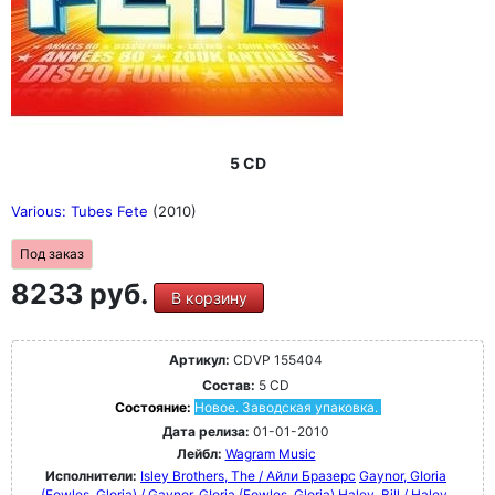
5 CD
Various: Tubes Fete
(2010)
Под заказ
8233 руб.
В корзину
Артикул:
CDVP 155404
Состав:
5 CD
Состояние:
Новое. Заводская упаковка.
Дата релиза:
01-01-2010
Лейбл:
Wagram Music
Исполнители:
Isley Brothers, The / Айли Бразерс
Gaynor, GIoria
(Fowles, Gloria) / Gaynor, GIoria (Fowles, Gloria)
Haley, Bill / Haley,