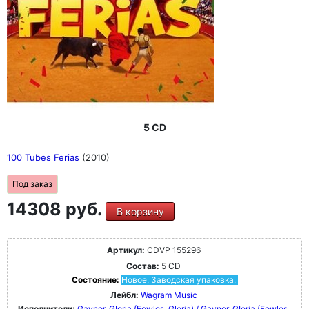
5 CD
100 Tubes Ferias
(2010)
Под заказ
14308 руб.
В корзину
Артикул:
CDVP 155296
Состав:
5 CD
Состояние:
Новое. Заводская упаковка.
Лейбл:
Wagram Music
Исполнители:
Gaynor, GIoria (Fowles, Gloria) / Gaynor, GIoria (Fowles,