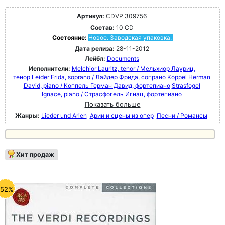
Артикул:
CDVP 309756
Состав:
10 CD
Состояние:
Новое. Заводская упаковка.
Дата релиза:
28-11-2012
Лейбл:
Documents
Исполнители:
Melchior Lauritz, tenor / Мельхиор Лауриц,
тенор
Leider Frida, soprano / Лайдер Фрида, сопрано
Koppel Herman
David, piano / Коппель Герман Давид, фортепиано
Strasfogel
Ignace, piano / Страсфогель Игнац, фортепиано
Показать больше
Жанры:
Lieder und Arien
Арии и сцены из опер
Песни / Романсы
Хит продаж
-52%