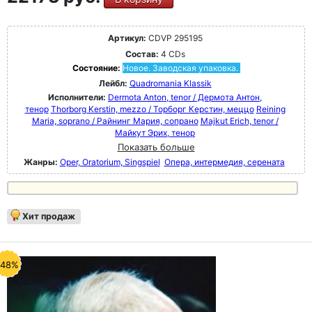
Артикул:
CDVP 295195
Состав:
4 CDs
Состояние:
Новое. Заводская упаковка.
Лейбл:
Quadromania Klassik
Исполнители:
Dermota Anton, tenor / Дермота Антон,
тенор
Thorborg Kerstin, mezzo / Торборг Керстин, меццо
Reining
Maria, soprano / Райнинг Мария, сопрано
Majkut Erich, tenor /
Майкут Эрих, тенор
Показать больше
Жанры:
Oper, Oratorium, Singspiel
Опера, интермедия, серената
Хит продаж
-48%