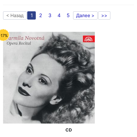
1
2
3
4
5
< Назад
Далее >
>>
-17%
CD