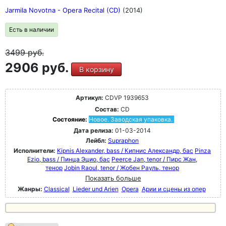
Jarmila Novotna - Opera Recital (CD)
(2014)
Есть в наличии
3499
руб.
2906 руб.
В корзину
Артикул:
CDVP 1939653
Состав:
CD
Состояние:
Новое. Заводская упаковка.
Дата релиза:
01-03-2014
Лейбл:
Supraphon
Исполнители:
Kipnis Alexander, bass / Кипнис Александр, бас
Pinza
Ezio, bass / Пинца Эцио, бас
Peerce Jan, tenor / Пирс Жан,
тенор
Jobin Raoul, tenor / Жобен Рауль, тенор
Показать больше
Жанры:
Classical
Lieder und Arien
Opera
Арии и сцены из опер