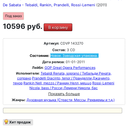
De Sabata - Tebaldi, Rankin, Prandelli, Rossi-Lemeni
(2011)
Под заказ
10596 руб.
В корзину
Артикул:
CDVP 143270
Состав:
3 CD
Состояние:
Новое. Заводская упаковка.
Дата релиза:
01-01-2011
Лейбл:
GOP Great Opera Performances
Исполнители:
Tebaldi Renata, soprano / Тебальди Рената,
сопрано
Prandelli Giacinto, tenor / Пранделли Джачинто,
тенор
Rankin Nell, mezzo / Ранкин Нелл, меццо
Rossi-Lemeni
Nicola, bass / Росси-Лемени Никола, бас
Показать больше
Жанры:
Духовная музыка (Страсти, Мессы, Реквиемы и т.д.)
Хит продаж