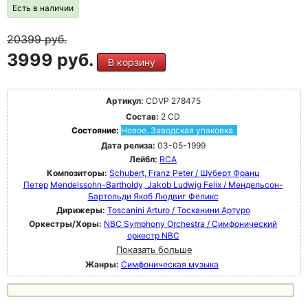
Есть в наличии
20399
руб.
3999 руб.
В корзину
Артикул:
CDVP 278475
Состав:
2 CD
Состояние:
Новое. Заводская упаковка.
Дата релиза:
03-05-1999
Лейбл:
RCA
Композиторы:
Schubert, Franz Peter / Шуберт Франц
Петер
Mendelssohn-Bartholdy, Jakob Ludwig Felix / Мендельсон-
Бартольди Якоб Людвиг Феликс
Дирижеры:
Toscanini Arturo / Тосканини Артуро
Оркестры/Хоры:
NBC Symphony Orchestra / Симфонический
оркестр NBC
Показать больше
Жанры:
Симфоническая музыка