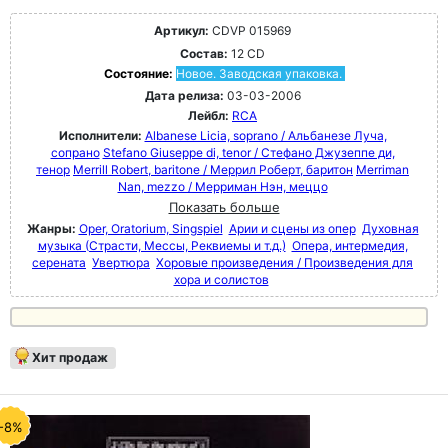
Артикул:
CDVP 015969
Состав:
12 CD
Состояние:
Новое. Заводская упаковка.
Дата релиза:
03-03-2006
Лейбл:
RCA
Исполнители:
Albanese Licia, soprano / Альбанезе Луча,
сопрано
Stefano Giuseppe di, tenor / Стефано Джузеппе ди,
тенор
Merrill Robert, baritone / Меррил Роберт, баритон
Merriman
Nan, mezzo / Мерриман Нэн, меццо
Показать больше
Жанры:
Oper, Oratorium, Singspiel
Арии и сцены из опер
Духовная
музыка (Страсти, Мессы, Реквиемы и т.д.)
Опера, интермедия,
серената
Увертюра
Хоровые произведения / Произведения для
хора и солистов
Хит продаж
-8%