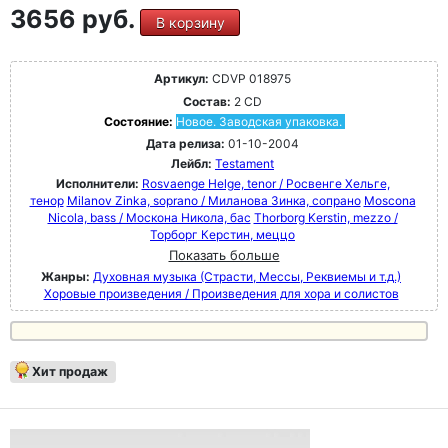
3656 руб.
В корзину
Артикул:
CDVP 018975
Состав:
2 CD
Состояние:
Новое. Заводская упаковка.
Дата релиза:
01-10-2004
Лейбл:
Testament
Исполнители:
Rosvaenge Helge, tenor / Росвенге Хельге,
тенор
Milanov Zinka, soprano / Миланова Зинка, сопрано
Moscona
Nicola, bass / Москона Никола, бас
Thorborg Kerstin, mezzo /
Торборг Керстин, меццо
Показать больше
Жанры:
Духовная музыка (Страсти, Мессы, Реквиемы и т.д.)
Хоровые произведения / Произведения для хора и солистов
Хит продаж