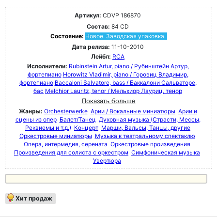
Артикул:
CDVP 186870
Состав:
84 CD
Состояние:
Новое. Заводская упаковка.
Дата релиза:
11-10-2010
Лейбл:
RCA
Исполнители:
Rubinstein Artur, piano / Рубинштейн Артур,
фортепиано
Horowitz Vladimir, piano / Горовиц Владимир,
фортепиано
Baccaloni Salvatore, bass / Баккалони Сальваторе,
бас
Melchior Lauritz, tenor / Мельхиор Лауриц, тенор
Показать больше
Жанры:
Orchesterwerke
Арии / Вокальные миниатюры
Арии и
сцены из опер
Балет/Танец
Духовная музыка (Страсти, Мессы,
Реквиемы и т.д.)
Концерт
Марши, Вальсы, Танцы, другие
Оркестровые миниатюры
Музыка к театральному спектаклю
Опера, интермедия, серената
Оркестровые произведения
Произведения для солиста с оркестром
Симфоническая музыка
Увертюра
Хит продаж