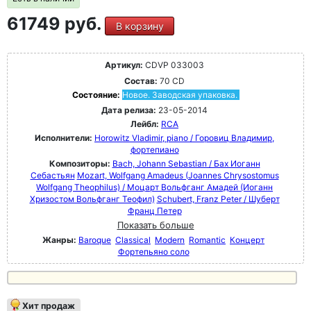
61749 руб.
В корзину
Артикул:
CDVP 033003
Состав:
70 CD
Состояние:
Новое. Заводская упаковка.
Дата релиза:
23-05-2014
Лейбл:
RCA
Исполнители:
Horowitz Vladimir, piano / Горовиц Владимир,
фортепиано
Композиторы:
Bach, Johann Sebastian / Бах Иоганн
Себастьян
Mozart, Wolfgang Amadeus (Joannes Chrysostomus
Wolfgang Theophilus) / Моцарт Вольфганг Амадей (Иоганн
Хризостом Вольфганг Теофил)
Schubert, Franz Peter / Шуберт
Франц Петер
Показать больше
Жанры:
Baroque
Classical
Modern
Romantic
Концерт
Фортепьяно соло
Хит продаж