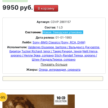
9950 руб.
В корзину
Артикул:
CDVP 2861157
Состав:
1 LD
Состояние:
Новое. Заводская упаковка.
Дата релиза:
01-01-1993
Лейбл:
Sony-BMG Classics (Sony, RCA, DHM)
Исполнители:
Valdengo Giuseppe, baritone / Вальденго Джузеппе,
баритон
Tucker Richard, tenor / Такер Ричард, тенор
Nelli Herva,
soprano / Нелли Эрва, сопрано
Stich-Randall Teresa, soprano /
Штих-РандальТереза, сопрано
Показать больше
Жанры:
Опера, интермедия, серената
-9%