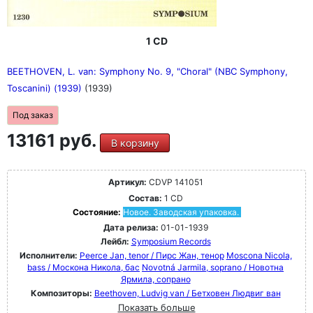
1 CD
BEETHOVEN, L. van: Symphony No. 9, "Choral" (NBC Symphony,
Toscanini) (1939)
(1939)
Под заказ
13161 руб.
В корзину
Артикул:
CDVP 141051
Состав:
1 CD
Состояние:
Новое. Заводская упаковка.
Дата релиза:
01-01-1939
Лейбл:
Symposium Records
Исполнители:
Peerce Jan, tenor / Пирс Жан, тенор
Moscona Nicola,
bass / Москона Никола, бас
Novotná Jarmila, soprano / Новотна
Ярмила, сопрано
Композиторы:
Beethoven, Ludvig van / Бетховен Людвиг ван
Показать больше