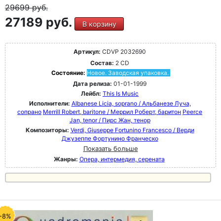
29699
руб.
27189 руб.
В корзину
Артикул:
CDVP 2032690
Состав:
2 CD
Состояние:
Новое. Заводская упаковка.
Дата релиза:
01-01-1999
Лейбл:
This Is Music
Исполнители:
Albanese Licia, soprano / Альбанезе Луча,
сопрано
Merrill Robert, baritone / Меррил Роберт, баритон
Peerce
Jan, tenor / Пирс Жан, тенор
Композиторы:
Verdi, Giuseppe Fortunino Francesco / Верди
Джузеппе Фортунино Франческо
Показать больше
Жанры:
Опера, интермедия, серената
-8%