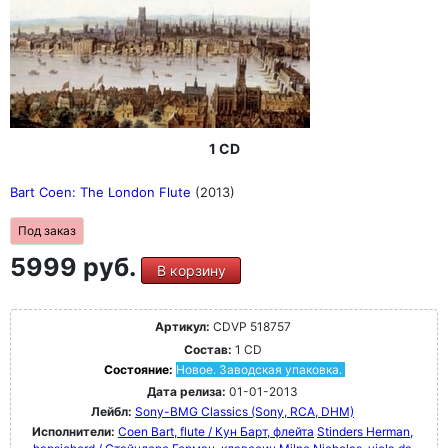
1 CD
Bart Coen: The London Flute
(2013)
Под заказ
5999 руб.
В корзину
Артикул:
CDVP 518757
Состав:
1 CD
Состояние:
Новое. Заводская упаковка.
Дата релиза:
01-01-2013
Лейбл:
Sony-BMG Classics (Sony, RCA, DHM)
Исполнители:
Coen Bart, flute / Кун Барт, флейта
Stinders Herman,