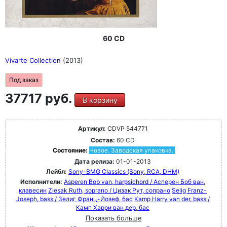
60 CD
Vivarte Collection
(2013)
Под заказ
37717 руб.
В корзину
Артикул:
CDVP 544771
Состав:
60 CD
Состояние:
Новое. Заводская упаковка.
Дата релиза:
01-01-2013
Лейбл:
Sony-BMG Classics (Sony, RCA, DHM)
Исполнители:
Asperen Bob van, harpsichord / Асперен Боб ван,
клавесин
Ziesak Ruth, soprano / Цизак Рут, сопрано
Selig Franz-
Joseph, bass / Зелиг Франц-Йозеф, бас
Kamp Harry van der, bass /
Камп Харри ван дер, бас
Показать больше