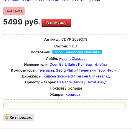
Под заказ
5499 руб.
В корзину
Артикул:
CDVP 2059379
Состав:
1 CD
Состояние:
Новое. Заводская упаковка.
Лейбл:
Accent Classics
Исполнители:
Coen Bart, flute / Кун Барт, флейта
Композиторы:
Telemann, Georg Philip / Телеманн Георг Филипп
Дирижеры:
Kuijken Sigiswald / Кёйкен Сигизвальд
Оркестры/Хоры:
La Petite Bande / Петит-банд
Показать больше
Жанры:
Концерт
Хит продаж