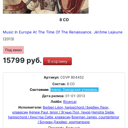
8 CD
Music In Europe At The Time Of The Renaissance. Jérôme Lejeune
(2013)
Под заказ
15799 руб.
В корзину
Артикул:
CDVP 804452
Состав:
8 CD
Состояние:
Новое. Заводская упаковка.
Дата релиза:
01-01-2013
Лейбл:
Ricercar
Исполнители:
Berben Léon, harpsichord / Бербен Леон,
клавесин
Agnew Paul, tenor / Эгнью Пол, тенор
Henstra Siebe,
harpsichord / Хенстра Сибе, клавесин
Bowman James, countertenor
/ Боуман Джеймс, контратенор
Показать больше