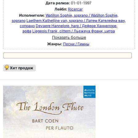
Дата релиза:
01-01-1997
Лейбл:
Ricercar
Исполнители:
Watillon Sophie, soprano / Watillon Sophie,
soprano
Laethem Kathelijne van, soprano / Латем Кателейна ван,
сопрано
Devaere Hannelore, harp / Дефере Ханнелоре,
арфа
Liegeois Frank, cittern / Льежеуа Франк, цитра
Показать больше
Жанры:
Песни / Гимны
Хит продаж