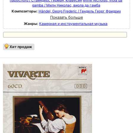
hapsichord / Стайндерс Герман, клавесин
Milne Nicholas, viola da
gamba / Милн Николас, виола да гамба
Композиторы:
Händel, Georg Frederic / Гендель Георг Фридрих
Показать больше
Жанры:
Камерная и инструментальная музыка
Хит продаж