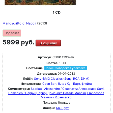
1 CD
Manoscritto di Napoli
(2013)
Под заказ
5999 руб.
В корзину
Артикул:
CDVP 1290497
Состав:
1 CD
Состояние:
Новое. Заводская упаковка.
Дата релиза:
01-01-2013
Лейбл:
Sony-BMG Classics (Sony, RCA, DHM)
Исполнители:
Coen Bart, flute / Кун Барт, флейта
Композиторы:
Scarlatti, Alessandro / Скарлатти Алессандро
Sarri,
Domenico / Сарри (Сарро) Доменико Натале
Mancini, Francesco /
Манчини Франческо
Показать больше
Жанры:
Концерт