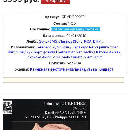
В корзину
Артикул:
CDVP 099917
Состав:
1 CD
Состояние:
Новое. Заводская упаковка.
Дата релиза:
01-01-2010
Лейбл:
Sony-BMG Classics (Sony, RCA, DHM)
Исполнители:
Terakado Ryo, violin / Тэракадо Рё, скрипка
Coen
Bart, flute / Кун Барт, флейта
Laethem An van, violin / Латхем Ан ван,
скрипка
Akiha Mika, viola / Акиха Мика, альт
Показать больше
Жанры:
Камерная и инструментальная музыка
Концерт