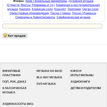
Жанры:
Арии / Вокальные миниатюры
Духовная музыка
(Страсти, Мессы, Реквиемы и т.д.)
Камерная и инструментальная
музыка
Кантата
Клавесин соло
Концерт
Оратория
Орган соло
Оркестровые произведения
Песни / Гимны
Песни / Романсы
Серенады и Дивертисменты
Симфоническая музыка
Хит продаж
ВИНИЛОВЫЕ
МУЗЫКА НА SACD
КИНО И
ПЛАСТИНКИ
МУЛЬТФИЛЬМЫ
BLU-RAY МУЗЫКА
ПОП, РОК, ДЖАЗ
АУДИОКНИГИ
DVD МУЗЫКА
КЛАССИЧЕСКАЯ
ДЕТЯМ И РОДИТЕЛЯМ
МУЗЫКА
АУДИОКАССЕТЫ (MC)