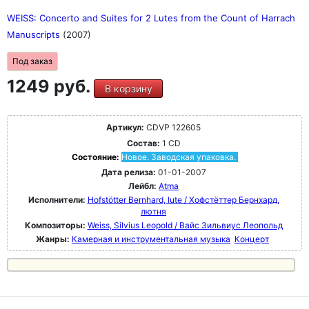
WEISS: Concerto and Suites for 2 Lutes from the Count of Harrach
Manuscripts
(2007)
Под заказ
1249 руб.
В корзину
Артикул:
CDVP 122605
Состав:
1 CD
Состояние:
Новое. Заводская упаковка.
Дата релиза:
01-01-2007
Лейбл:
Atma
Исполнители:
Hofstötter Bernhard, lute / Хофстёттер Бернхард,
лютня
Композиторы:
Weiss, Silvius Leopold / Вайс Зильвиус Леопольд
Жанры:
Камерная и инструментальная музыка
Концерт