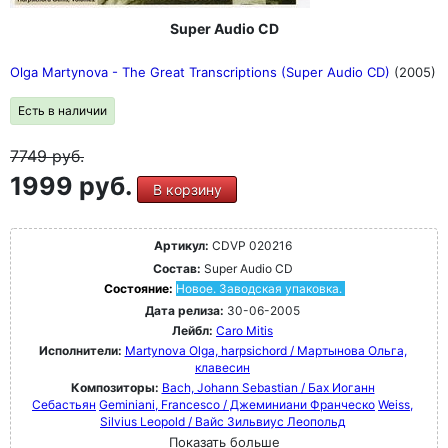
Super Audio CD
Olga Martynova - The Great Transcriptions (Super Audio CD)
(2005)
Есть в наличии
7749
руб.
1999 руб.
В корзину
Артикул:
CDVP 020216
Состав:
Super Audio CD
Состояние:
Новое. Заводская упаковка.
Дата релиза:
30-06-2005
Лейбл:
Caro Mitis
Исполнители:
Martynova Olga, harpsichord / Мартынова Ольга,
клавесин
Композиторы:
Bach, Johann Sebastian / Бах Иоганн
Себастьян
Geminiani, Francesco / Джеминиани Франческо
Weiss,
Silvius Leopold / Вайс Зильвиус Леопольд
Показать больше