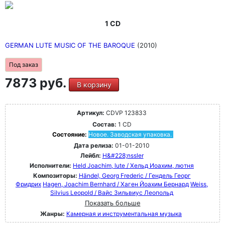
1 CD
GERMAN LUTE MUSIC OF THE BAROQUE
(2010)
Под заказ
7873 руб.
В корзину
Артикул:
CDVP 123833
Состав:
1 CD
Состояние:
Новое. Заводская упаковка.
Дата релиза:
01-01-2010
Лейбл:
H&#228;nssler
Исполнители:
Held Joachim, lute / Хельд Иоахим, лютня
Композиторы:
Händel, Georg Frederic / Гендель Георг
Фридрих
Hagen, Joachim Bernhard / Хаген Йоахим Бернард
Weiss,
Silvius Leopold / Вайс Зильвиус Леопольд
Показать больше
Жанры:
Камерная и инструментальная музыка