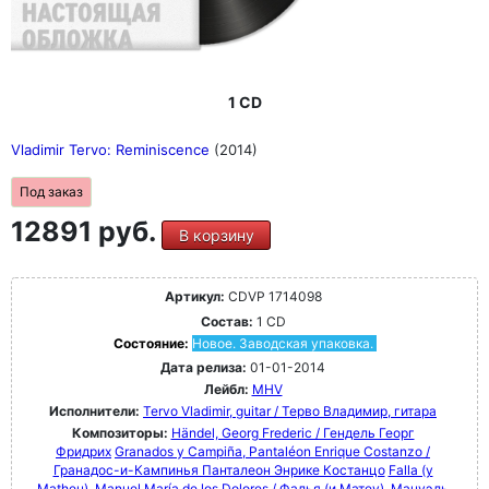
1 CD
Vladimir Tervo: Reminiscence
(2014)
Под заказ
12891 руб.
В корзину
Артикул:
CDVP 1714098
Состав:
1 CD
Состояние:
Новое. Заводская упаковка.
Дата релиза:
01-01-2014
Лейбл:
MHV
Исполнители:
Tervo Vladimir, guitar / Терво Владимир, гитара
Композиторы:
Händel, Georg Frederic / Гендель Георг
Фридрих
Granados y Campiña, Pantaléon Enrique Costanzo /
Гранадос-и-Кампинья Панталеон Энрике Костанцо
Falla (y
Matheu), Manuel María de los Dolores / Фалья (и Матеу), Мануэль