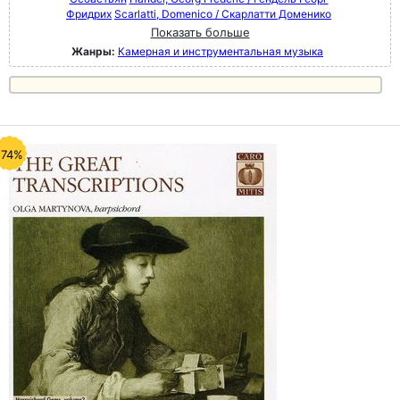
Фридрих
Scarlatti, Domenico / Скарлатти Доменико
Показать больше
Жанры:
Камерная и инструментальная музыка
-74%