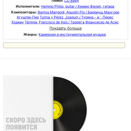
Лейбл:
CD Baby
Исполнители:
Hemmo Philip, guitar / Хеммо Филип, гитара
Композиторы:
Barrios Mangoré, Agustín Pío / Барриуш Мангоре
Агуштин Пио
Turina y Pérez, Joaquin / Турина - и - Перес
Хоакин
Tárrega, Francisco de Asís / Таррега Франсиско де Асис
Показать больше
Жанры:
Камерная и инструментальная музыка