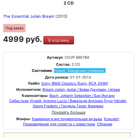
2 CD
The Essential Julian Bream
(2013)
Под заказ
4999 руб.
В корзину
Артикул:
CDVP 690784
Состав:
2 CD
Состояние:
Новое. Заводская упаковка.
Дата релиза:
01-01-2013
Лейбл:
Sony-BMG Classics (Sony, RCA, DHM)
Исполнители:
Bream Julian, guitar / Брим Джулиан, гитара
Композиторы:
Bach, Johann Sebastian / Бах Иоганн
Себастьян
Vivaldi, Antonio Lucio / Вивальди Антонио Лучо
Händel,
Georg Frederic / Гендель Георг Фридрих
Показать больше
Жанры:
Камерная и инструментальная музыка
Концерт
Произведения для солиста с оркестром
Сборник