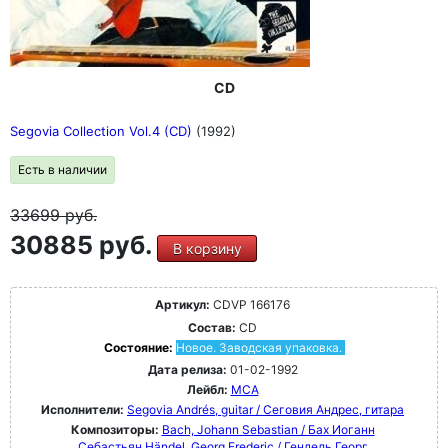
CD
Segovia Collection Vol.4 (CD)
(1992)
Есть в наличии
33699
руб.
30885 руб.
В корзину
Артикул:
CDVP 166176
Состав:
CD
Состояние:
Новое. Заводская упаковка.
Дата релиза:
01-02-1992
Лейбл:
MCA
Исполнители:
Segovia Andrés, guitar / Сеговия Андрес, гитара
Композиторы:
Bach, Johann Sebastian / Бах Иоганн
Себастьян
Händel, Georg Frederic / Гендель Георг