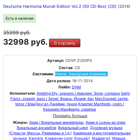
Deutsche Harmonia Mundi-Edition Vol.2 (50 CD-Box) (CD)
(2014)
Есть в наличии
35999
руб.
32998 руб.
В корзину
Артикул:
CDVP 2120915
Состав:
CD
Состояние:
Новое. Заводская упаковка.
Дата релиза:
18-11-2014
Лейбл:
DHM
Исполнители:
Ameling Elly, soprano / Амелинг Элли, сопрано
Selig
Franz-Joseph, bass / Зелиг Франц-Йозеф, бас
MacDougall Jamie,
tenor / МакДаугал Джейми, тенор
Kraemer Manfredo, violin /
Краэмер Манфредо, скрипка
Показать больше
Жанры:
Арии / Вокальные миниатюры
Арии и сцены из опер
Вокальные ансамбли
Вокальный цикл
Духовная музыка
(Страсти, Мессы, Реквиемы и т.д.)
Камерная и инструментальная
музыка
Кантата
Клавесин соло
Концерт
Мадригал
Марши,