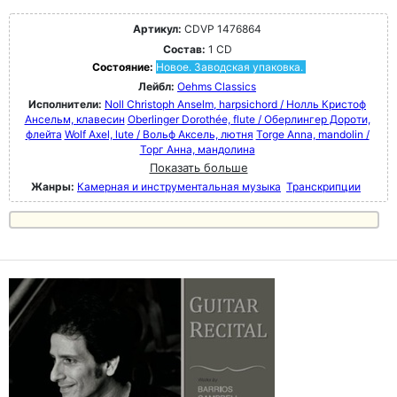
Артикул:
CDVP 1476864
Состав:
1 CD
Состояние:
Новое. Заводская упаковка.
Лейбл:
Oehms Classics
Исполнители:
Noll Christoph Anselm, harpsichord / Нолль Кристоф
Ансельм, клавесин
Oberlinger Dorothée, flute / Оберлингер Дороти,
флейта
Wolf Axel, lute / Вольф Аксель, лютня
Torge Anna, mandolin /
Торг Анна, мандолина
Показать больше
Жанры:
Камерная и инструментальная музыка
Транскрипции