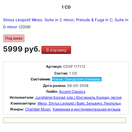
1 CD
Silvius Leopold Weiss: Suite in C minor; Prelude & Fuga in C; Suite in
G minor
(2008)
Под заказ
5999 руб.
В корзину
Артикул:
CDVP 117112
Состав:
1 CD
Состояние:
Новое. Заводская упаковка.
Дата релиза:
06-05-2008
Лейбл:
Accent Classics
Исполнители:
Junghänel Konrad, lute / Юнгхенель Конрад, лютня
Композиторы:
Weiss, Silvius Leopold / Вайс Зильвиус Леопольд
Жанры:
Chamber Music
Камерная и инструментальная музыка