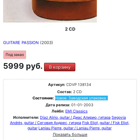
2 CD
GUITARE PASSION
(2003)
Под заказ
5999 руб.
В корзину
Артикул:
CDVP 138134
Состав:
2 CD
Состояние:
Новое. Заводская упаковка.
Дата релиза:
01-01-2003
Лейбл:
EMI Classics
Исполнители:
Díaz Alirio, guitar / Диас Алирио, гитара
Segovia
Andrés, guitar / Сеговия Андрес, гитара
Fisk Eliot, guitar / Fisk Eliot,
guitar
Laniau Pierre, guitar / Laniau Pierre, guitar
Показать больше