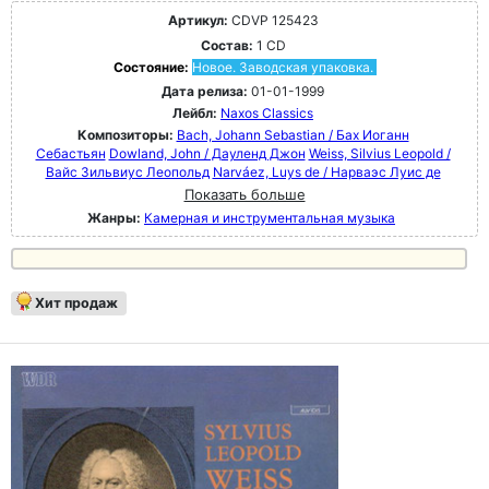
Артикул:
CDVP 125423
Состав:
1 CD
Состояние:
Новое. Заводская упаковка.
Дата релиза:
01-01-1999
Лейбл:
Naxos Classics
Композиторы:
Bach, Johann Sebastian / Бах Иоганн
Себастьян
Dowland, John / Дауленд Джон
Weiss, Silvius Leopold /
Вайс Зильвиус Леопольд
Narváez, Luys de / Нарваэс Луис де
Показать больше
Жанры:
Камерная и инструментальная музыка
Хит продаж