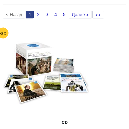
1
2
3
4
5
< Назад
Далее >
>>
-8%
CD