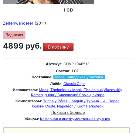
1 CD
Zeitenwanderer
(2011)
Под заказ
4899 руб.
В корзину
Артикул:
CDVP 1946513
Состав:
1 CD
Состояние:
Новое. Заводская упаковка.
Лейбл:
Classic Clips
Исполнители:
Monk, Thelonious / Monk, Thelonious
Viazovskiy
Roman, guitar / Виазовский Роман, гитара
Композиторы:
Turina y Pérez, Joaquin / Турина - и - Перес
Хоакин
Coste, Napoléon / Кост Наполеон
Показать больше
Жанры:
Камерная и инструментальная музыка