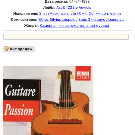
Дата релиза:
01-01-1993
Лейбл:
Astr&#233;e Auvidis
Исполнители:
Smith Hopkinson, lute / Смит Хопкинсон, лютня
Композиторы:
Weiss, Silvius Leopold / Вайс Зильвиус Леопольд
Жанры:
Камерная и инструментальная музыка
Хит продаж