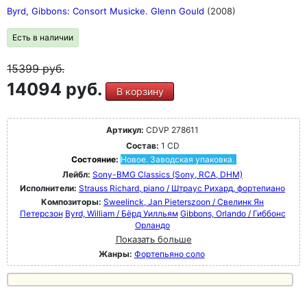
Byrd, Gibbons: Consort Musicke. Glenn Gould
(2008)
Есть в наличии
15399
руб.
14094 руб.
В корзину
Артикул:
CDVP 278611
Состав:
1 CD
Состояние:
Новое. Заводская упаковка.
Лейбл:
Sony-BMG Classics (Sony, RCA, DHM)
Исполнители:
Strauss Richard, piano / Штраус Рихард, фортепиано
Композиторы:
Sweelinck, Jan Pieterszoon / Свелинк Ян
Петерсзон
Byrd, William / Бёрд Уилльям
Gibbons, Orlando / Гиббонс
Орландо
Показать больше
Жанры:
Фортепьяно соло