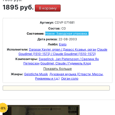
1895 руб.
В корзину
Артикул:
CDVP 071681
Состав:
CD
Состояние:
Новое. Заводская упаковка.
Дата релиза:
22-08-2003
Лейбл:
Erato
Исполнители:
Darasse Xavier, organ / Дарасс Ксавье, орган
Claude
Goudimel (1510-1572) / Claude Goudimel (1510-1572)
Композиторы:
Sweelinck, Jan Pieterszoon / Свелинк Ян
Петерсзон
Goudimel, Claude / Гудимель Клод
Показать больше
Жанры:
Geistliche Musik
Духовная музыка (Страсти, Мессы,
Реквиемы и т.д.)
Орган соло
-8%