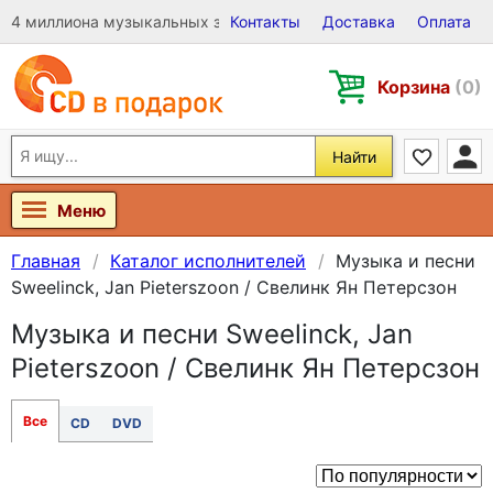
4 миллиона музыкальных записей на Виниле, CD и DVD
Контакты
Доставка
Оплата
Корзина
(0)
Найти
Меню
Главная
Каталог исполнителей
Музыка и песни
Sweelinck, Jan Pieterszoon / Свелинк Ян Петерсзон
Музыка и песни Sweelinck, Jan
Pieterszoon / Свелинк Ян Петерсзон
Все
CD
DVD