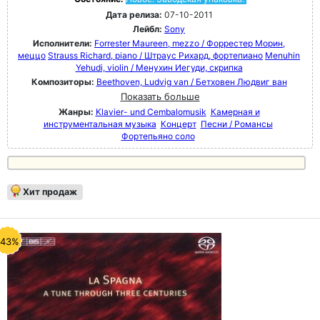
Дата релиза:
07-10-2011
Лейбл:
Sony
Исполнители:
Forrester Maureen, mezzo / Форрестер Морин,
меццо
Strauss Richard, piano / Штраус Рихард, фортепиано
Menuhin
Yehudi, violin / Менухин Иегуди, скрипка
Композиторы:
Beethoven, Ludvig van / Бетховен Людвиг ван
Показать больше
Жанры:
Klavier- und Cembalomusik
Камерная и
инструментальная музыка
Концерт
Песни / Романсы
Фортепьяно соло
Хит продаж
-43%