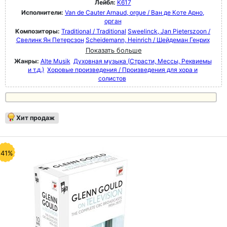
Лейбл:
K617
Исполнители:
Van de Cauter Arnaud, orgue / Ван де Коте Арно,
орган
Композиторы:
Traditional / Traditional
Sweelinck, Jan Pieterszoon /
Свелинк Ян Петерсзон
Scheidemann, Heinrich / Шейдеман Генрих
Показать больше
Жанры:
Alte Musik
Духовная музыка (Страсти, Мессы, Реквиемы
и т.д.)
Хоровые произведения / Произведения для хора и
солистов
Хит продаж
-41%