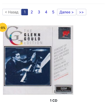
1
2
3
4
5
< Назад
Далее >
>>
-8%
1 CD