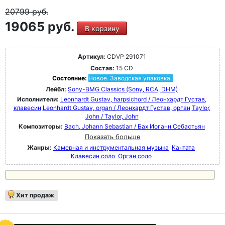
20799
руб.
19065 руб.
В корзину
Артикул:
CDVP 291071
Состав:
15 CD
Состояние:
Новое. Заводская упаковка.
Лейбл:
Sony-BMG Classics (Sony, RCA, DHM)
Исполнители:
Leonhardt Gustav, harpsichord / Леонхардт Густав,
клавесин
Leonhardt Gustav, organ / Леонхардт Густав, орган
Taylor,
John / Taylor, John
Композиторы:
Bach, Johann Sebastian / Бах Иоганн Себастьян
Показать больше
Жанры:
Камерная и инструментальная музыка
Кантата
Клавесин соло
Орган соло
Хит продаж