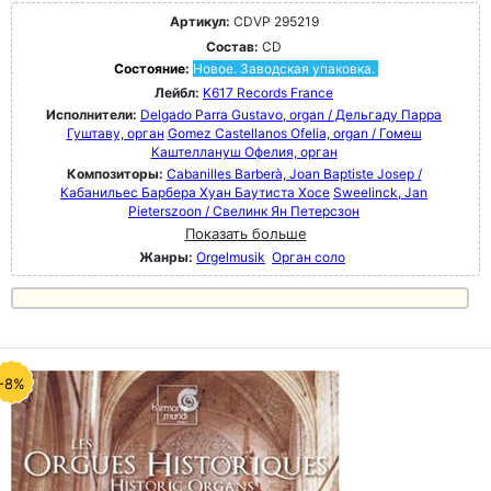
Артикул:
CDVP 295219
Состав:
CD
Состояние:
Новое. Заводская упаковка.
Лейбл:
K617 Records France
Исполнители:
Delgado Parra Gustavo, organ / Дельгаду Парра
Гуштаву, орган
Gomez Castellanos Ofelia, organ / Гомеш
Каштеллануш Офелия, орган
Композиторы:
Cabanilles Barberà, Joan Baptiste Josep /
Кабанильес Барбера Хуан Баутиста Хосе
Sweelinck, Jan
Pieterszoon / Свелинк Ян Петерсзон
Показать больше
Жанры:
Orgelmusik
Орган соло
-8%