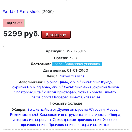
World of Early Music
(2000)
Под заказ
5299 руб.
В корзину
Артикул:
CDVP 125315
Состав:
2 CD
Состояние:
Новое. Заводская упаковка.
Дата релиза:
01-01-2000
Лейбл:
Naxos Classics
Исполнители:
Hölbling Quido, violin / Хёльблинг Куидо,
скрипка
Hölbling Anna, violin / Хёльблинг Анна, скрипка
Wilson
Christopher, lute / Уилсон Кристофер, лютня
Roberts Timothy,
harpsichord / Робертс Тимоти, клавесин
Показать больше
Жанры:
Вокальный цикл
Духовная музыка (Страсти, Мессы,
Реквиемы и т.д.)
Камерная и инструментальная музыка
Опера,
интермедия, серената
Оркестровые произведения
Хоровые
произведения / Произведения для хора и солистов