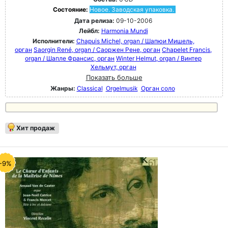
Состояние:
Новое. Заводская упаковка.
Дата релиза:
09-10-2006
Лейбл:
Harmonia Mundi
Исполнители:
Chapuis Michel, organ / Шапюи Мишель,
орган
Saorgin René, organ / Саоржен Рене, орган
Chapelet Francis,
organ / Шапле Франсис, орган
Winter Helmut, organ / Винтер
Хельмут, орган
Показать больше
Жанры:
Classical
Orgelmusik
Орган соло
Хит продаж
-9%