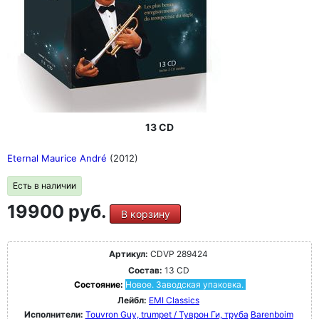
13 CD
Eternal Maurice André
(2012)
Есть в наличии
19900 руб.
В корзину
Артикул:
CDVP 289424
Состав:
13 CD
Состояние:
Новое. Заводская упаковка.
Лейбл:
EMI Classics
Исполнители:
Touvron Guy, trumpet / Туврон Ги, труба
Barenboim