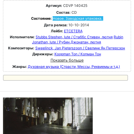
Артикул:
CDVP 140425
Состав:
CD
Состояние:
Новое. Заводская упаковка.
Дата релиза:
10-10-2014
Лейбл:
ETCETERA
Исполнители:
Stubbs Stephen, lute / Стаббс Стивен, лютня
Rubin
Jonathan, lute / Рубин Джонатан, лютня
Композиторы:
Sweelinck, Jan Pieterszoon / Свелинк Ян Петерсзон
Дирижеры:
Koopman Ton / Копман Тон
Показать больше
Жанры:
Духовная музыка (Страсти, Мессы, Реквиемы и т.д.)