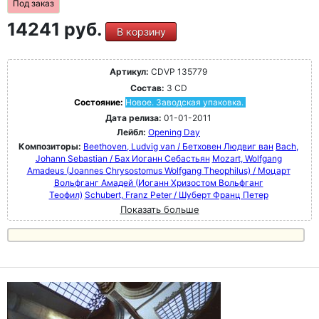
Под заказ
14241 руб.
В корзину
Артикул:
CDVP 135779
Состав:
3 CD
Состояние:
Новое. Заводская упаковка.
Дата релиза:
01-01-2011
Лейбл:
Opening Day
Композиторы:
Beethoven, Ludvig van / Бетховен Людвиг ван
Bach,
Johann Sebastian / Бах Иоганн Себастьян
Mozart, Wolfgang
Amadeus (Joannes Chrysostomus Wolfgang Theophilus) / Моцарт
Вольфганг Амадей (Иоганн Хризостом Вольфганг
Теофил)
Schubert, Franz Peter / Шуберт Франц Петер
Показать больше