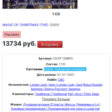
1 CD
MAGIC OF CHRISTMAS (THE)
(2001)
Под заказ
13734 руб.
В корзину
Артикул:
CDVP 126805
Состав:
1 CD
Состояние:
Новое. Заводская упаковка.
Дата релиза:
01-01-2001
Лейбл:
CBC
Исполнители:
Loman Judy, harp / Loman Judy, harp
Braun Russell,
baritone / Браун Расселл, баритон
Композиторы:
Traditional / Traditional
Pärt, Arvo / Пярт Арво
Показать больше
Жанры:
Духовная музыка (Страсти, Мессы, Реквиемы и т.д.)
Хоровые произведения / Произведения для хора и солистов