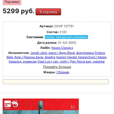
Под заказ
5299 руб.
В корзину
Артикул:
CDVP 127751
Состав:
2 CD
Состояние:
Новое. Заводская упаковка.
Дата релиза:
21-03-2005
Лейбл:
Naxos Classics
Исполнители:
Jandó Jénö, piano / Яндо Йенё, фортепиано
Drahos
Béla, flute / Драхош Бела, флейта
Hoeren Harald, harpsichord / Хёрен
Харальд, клавесин
Dael Lucy van, violin / Дал Люси ван, скрипка
Показать больше
Жанры:
Сборник