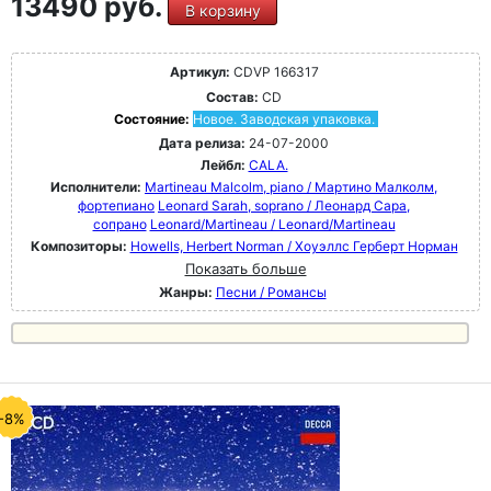
13490 руб.
В корзину
Артикул:
CDVP 166317
Состав:
CD
Состояние:
Новое. Заводская упаковка.
Дата релиза:
24-07-2000
Лейбл:
CALA.
Исполнители:
Martineau Malcolm, piano / Мартино Малколм,
фортепиано
Leonard Sarah, soprano / Леонард Сара,
сопрано
Leonard/Martineau / Leonard/Martineau
Композиторы:
Howells, Herbert Norman / Хоуэллс Герберт Норман
Показать больше
Жанры:
Песни / Романсы
-8%