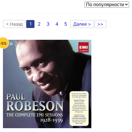
1
2
3
4
5
< Назад
Далее >
>>
-9%