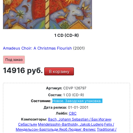
1 CD (CD-R)
Amadeus Choir: A Christmas Flourish
(2001)
Под заказ
14916 руб.
В корзину
Артикул:
CDVP 126797
Состав:
1 CD (CD-R)
Состояние:
Новое. Заводская упаковка.
Дата релиза:
01-01-2001
Лейбл:
CBC
Композиторы:
Bach, Johann Sebastian / Бах Иоганн
Себастьян
Mendelssohn-Bartholdy, Jakob Ludwig Felix /
Мендельсон-Бартольди Якоб Людвиг Феликс
Traditional /