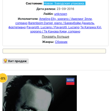
Состояние:
Новое. Заводская упаковка.
Дата релиза:
23-09-2016
Лейбл:
unknown
Исполнители:
Ameling Elly, soprano / Амелинг Элли,
сопрано
Barenboim Daniel, piano / Баренбойм Даниэль,
фортепиано
Pavarotti, Luciano / Pavarotti, Luciano
Te Kanawa Kiri,
soprano / Те Канова Кири, сопрано
Показать больше
Жанры:
Сборник
Хит продаж
-8%