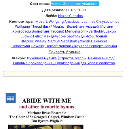
Состояние:
Новое. Заводская упаковка.
Дата релиза:
17-06-2003
Лейбл:
Naxos Classics
Композиторы:
Mozart, Wolfgang Amadeus (Joannes Chrysostomus
Wolfgang Theophilus) / Моцарт Вольфганг Амадей (Иоганн
Хризостом Вольфганг Теофил)
Mendelssohn-Bartholdy, Jakob
Ludwig Felix / Мендельсон-Бартольди Якоб Людвиг
Феликс
Wesley, Samuel Sebastian / Уэсли Самьюэл
Себастьян
Howells, Herbert Norman / Хоуэллс Герберт Норман
Показать больше
Жанры:
Духовная музыка (Страсти, Мессы, Реквиемы и т.д.)
Хоровые произведения / Произведения для хора и солистов