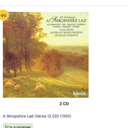
-9%
2 CD
A Shropshire Lad (Verse (2 CD)
(1995)
Есть в наличии