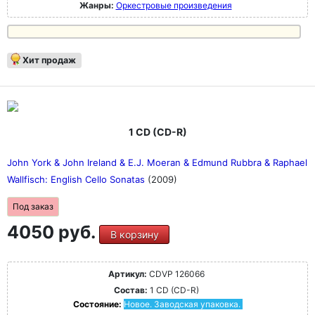
Жанры:
Оркестровые произведения
Хит продаж
1 CD (CD-R)
John York & John Ireland & E.J. Moeran & Edmund Rubbra & Raphael
Wallfisch: English Cello Sonatas
(2009)
Под заказ
4050 руб.
В корзину
Артикул:
CDVP 126066
Состав:
1 CD (CD-R)
Состояние:
Новое. Заводская упаковка.