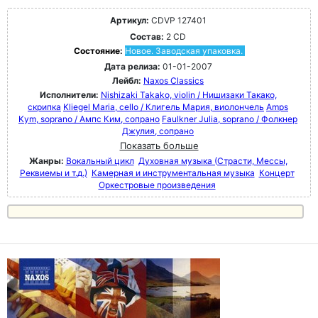
Артикул:
CDVP 127401
Состав:
2 CD
Состояние:
Новое. Заводская упаковка.
Дата релиза:
01-01-2007
Лейбл:
Naxos Classics
Исполнители:
Nishizaki Takako, violin / Нишизаки Такако,
скрипка
Kliegel Maria, cello / Клигель Мария, виолончель
Amps
Kym, soprano / Ампс Ким, сопрано
Faulkner Julia, soprano / Фолкнер
Джулия, сопрано
Показать больше
Жанры:
Вокальный цикл
Духовная музыка (Страсти, Мессы,
Реквиемы и т.д.)
Камерная и инструментальная музыка
Концерт
Оркестровые произведения