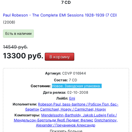
7 CD
Paul Robeson - The Complete EMI Sessions 1928-1939 (7 CD)
(2008)
Есть в наличии
14549
руб.
13300 руб.
В корзину
Артикул:
CDVP 016944
Состав:
7 CD
Состояние:
Новое. Заводская упаковка.
Дата релиза:
02-10-2008
Лейбл:
Emi
Исполнители:
Robeson Paul, bass-baritone / Робсон Пол, бас-
баритон
Carmichael, Hoagy / Carmichael, Hoagy
Композиторы:
Mendelssohn-Bartholdy, Jakob Ludwig Felix /
Мендельсон-Бартольди Якоб Людвиг Феликс
Gretchaninov,
Alexander / Гречанинов Александр
Показать больше