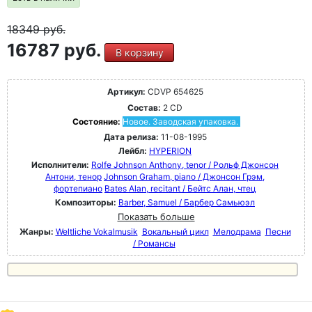
18349
руб.
16787 руб.
В корзину
Артикул:
CDVP 654625
Состав:
2 CD
Состояние:
Новое. Заводская упаковка.
Дата релиза:
11-08-1995
Лейбл:
HYPERION
Исполнители:
Rolfe Johnson Anthony, tenor / Рольф Джонсон
Антони, тенор
Johnson Graham, piano / Джонсон Грэм,
фортепиано
Bates Alan, recitant / Бейтс Алан, чтец
Композиторы:
Barber, Samuel / Барбер Самьюэл
Показать больше
Жанры:
Weltliche Vokalmusik
Вокальный цикл
Мелодрама
Песни
/ Романсы