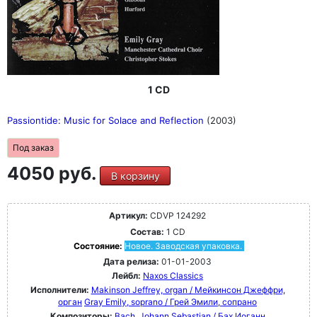
1 CD
Passiontide: Music for Solace and Reflection
(2003)
Под заказ
4050 руб.
В корзину
Артикул:
CDVP 124292
Состав:
1 CD
Состояние:
Новое. Заводская упаковка.
Дата релиза:
01-01-2003
Лейбл:
Naxos Classics
Исполнители:
Makinson Jeffrey, organ / Мейкинсон Джеффри,
орган
Gray Emily, soprano / Грей Эмили, сопрано
Композиторы:
Bach, Johann Sebastian / Бах Иоганн