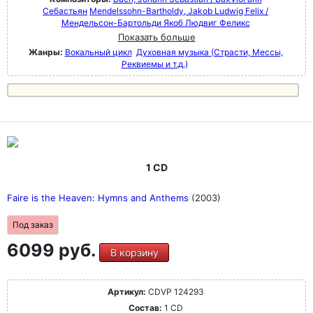
Себастьян
Mendelssohn-Bartholdy, Jakob Ludwig Felix /
Мендельсон-Бартольди Якоб Людвиг Феликс
Показать больше
Жанры:
Вокальный цикл
Духовная музыка (Страсти, Мессы,
Реквиемы и т.д.)
1 CD
Faire is the Heaven: Hymns and Anthems
(2003)
Под заказ
6099 руб.
В корзину
Артикул:
CDVP 124293
Состав:
1 CD