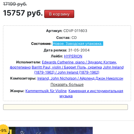
17199
руб.
15757 руб.
В корзину
Артикул:
CDVP 011603
Состав:
CD
Состояние:
Новое. Заводская упаковка.
Дата релиза:
31-05-2004
Лейбл:
HYPERION
Исполнители:
Edwards Catherine, piano / Эдуардс Кэтрин,
фортепиано
Barritt Paul, violin / Баррит Поль, скрипка
John Ireland
(1879-1962) / John Ireland (1879-1962)
Композиторы:
Ireland, John Nicholson / Айрленд Джон Николсон
Показать больше
Жанры:
Kammermusik für Violine
Камерная и инструментальная
музыка
-9%