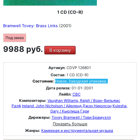
1 CD (CD-R)
Bramwell Tovey: Brass Links
(2001)
Под заказ
9988 руб.
В корзину
Артикул:
CDVP 126801
Состав:
1 CD (CD-R)
Состояние:
Новое. Заводская упаковка.
Дата релиза:
01-01-2001
Лейбл:
CBC
Композиторы:
Vaughan Williams, Ralph / Воан-Вильямс
Ралф
Ireland, John Nicholson / Айрленд Джон Николсон
Kulesha,
Gary / Кьюлиша Гэри
Дирижеры:
Tovey Bramwell / Тови Брамуэлл
Показать больше
Жанры:
Камерная и инструментальная музыка