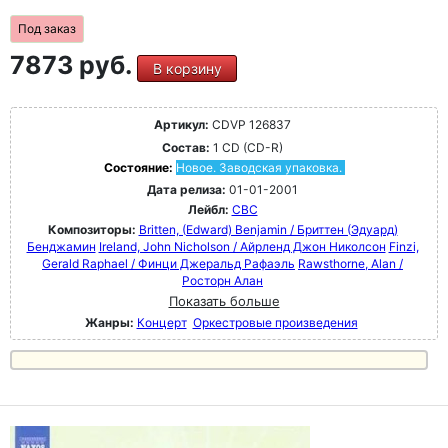
Под заказ
7873 руб.
В корзину
Артикул:
CDVP 126837
Состав:
1 CD (CD-R)
Состояние:
Новое. Заводская упаковка.
Дата релиза:
01-01-2001
Лейбл:
CBC
Композиторы:
Britten, (Edward) Benjamin / Бриттен (Эдуард)
Бенджамин
Ireland, John Nicholson / Айрленд Джон Николсон
Finzi,
Gerald Raphael / Финци Джеральд Рафаэль
Rawsthorne, Alan /
Росторн Алан
Показать больше
Жанры:
Концерт
Оркестровые произведения