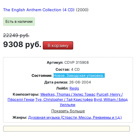
The English Anthem Collection (4 CD)
(2000)
Есть в наличии
22249
руб.
9308 руб.
В корзину
Артикул:
CDVP 315908
Состав:
4 CD
Состояние:
Новое. Заводская упаковка.
Дата релиза:
26-06-2004
Лейбл:
Regis
Композиторы:
Weelkes, Thomas / Уилкс Томас
Purcell, Henry /
Пёрселл Генри
Tye, Christopher / Тай Кристофер
Byrd, William / Бёрд
Уилльям
Показать больше
Жанры:
Духовная музыка (Страсти, Мессы, Реквиемы и т.д.)