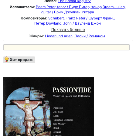
Лейбл:
The Social Registry
Исполнители:
Pears Peter, tenor / Пирс Питер, тенор
Bream Julian,
guitar / Брим Джулиан, гитара
Композиторы:
Schubert, Franz Peter / Шуберт Франц
Петер
Dowland, John / Дауленд Джон
Показать больше
Жанры:
Lieder und Arien
Песни / Романсы
Хит продаж