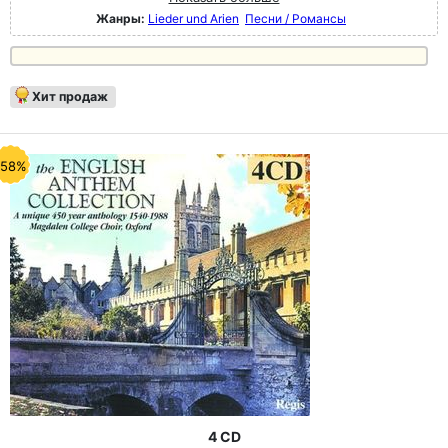
Жанры:
Lieder und Arien
Песни / Романсы
Хит продаж
-58%
4 CD