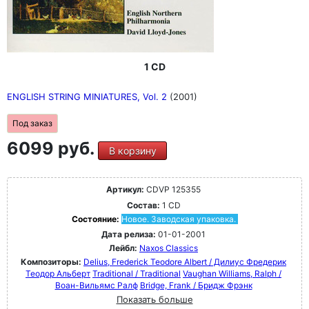
1 CD
ENGLISH STRING MINIATURES, Vol. 2
(2001)
Под заказ
6099 руб.
В корзину
Артикул:
CDVP 125355
Состав:
1 CD
Состояние:
Новое. Заводская упаковка.
Дата релиза:
01-01-2001
Лейбл:
Naxos Classics
Композиторы:
Delius, Frederick Teodore Albert / Дилиус Фредерик
Теодор Альберт
Traditional / Traditional
Vaughan Williams, Ralph /
Воан-Вильямс Ралф
Bridge, Frank / Бридж Фрэнк
Показать больше