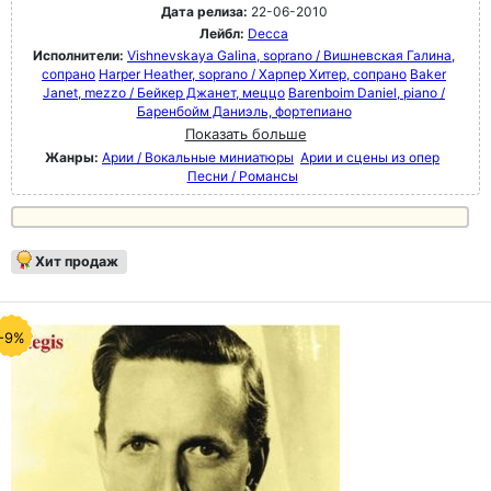
Дата релиза:
22-06-2010
Лейбл:
Decca
Исполнители:
Vishnevskaya Galina, soprano / Вишневская Галина,
сопрано
Harper Heather, soprano / Харпер Хитер, сопрано
Baker
Janet, mezzo / Бейкер Джанет, меццо
Barenboim Daniel, piano /
Баренбойм Даниэль, фортепиано
Показать больше
Жанры:
Арии / Вокальные миниатюры
Арии и сцены из опер
Песни / Романсы
Хит продаж
-9%