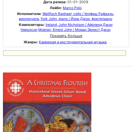
Дата релиза:
01-01-2009
Лейбл:
Marco Polo
Исполнители:
Wallfisch Raphael, cello / Уолфиш Рафаэль,
виолончель
York John, piano / Йорк Джон, фортепиано
Композиторы:
Ireland, John Nicholson / Айрленд Джон
Николсон
Moeran, Ernest John / Моран Эрнест Джон
Показать больше
Жанры:
Камерная и инструментальная музыка