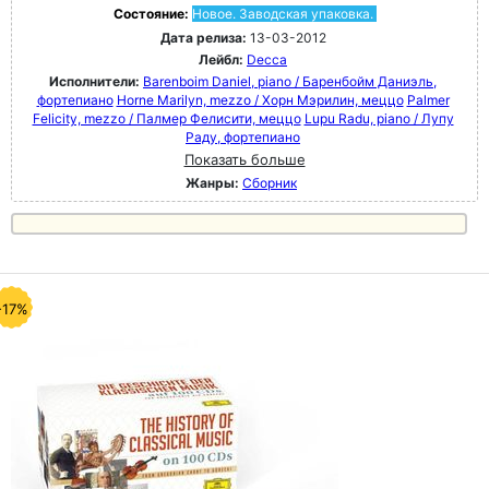
Состояние:
Новое. Заводская упаковка.
Дата релиза:
13-03-2012
Лейбл:
Decca
Исполнители:
Barenboim Daniel, piano / Баренбойм Даниэль,
фортепиано
Horne Marilyn, mezzo / Хорн Мэрилин, меццо
Palmer
Felicity, mezzo / Палмер Фелисити, меццо
Lupu Radu, piano / Лупу
Раду, фортепиано
Показать больше
Жанры:
Сборник
-17%