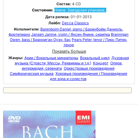
Состав:
4 CD
Состояние:
Новое. Заводская упаковка.
Дата релиза:
01-01-2013
Лейбл:
Decca Classics
Исполнители:
Barenboim Daniel, piano / Баренбойм Даниэль,
фортепиано
Jansen Janine, violin / Янсен Янине, скрипка
Brannigan
Owen, bass / Бранниган Оуэн, бас
Pears Peter, tenor / Пирс Питер,
тенор
Показать больше
Жанры:
Арии / Вокальные миниатюры
Вокальный цикл
Духовная
музыка (Страсти, Мессы, Реквиемы и т.д.)
Концерт
Опера,
интермедия, серената
Оркестровые произведения
Симфоническая музыка
Хоровые произведения / Произведения
для хора и солистов