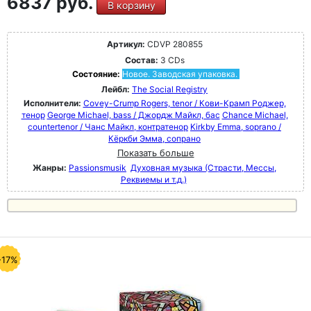
6837 руб.
В корзину
Артикул:
CDVP 280855
Состав:
3 CDs
Состояние:
Новое. Заводская упаковка.
Лейбл:
The Social Registry
Исполнители:
Covey-Crump Rogers, tenor / Кови-Крамп Роджер,
тенор
George Michael, bass / Джордж Майкл, бас
Chance Michael,
countertenor / Чанс Майкл, контратенор
Kirkby Emma, soprano /
Кёркби Эмма, сопрано
Показать больше
Жанры:
Passionsmusik
Духовная музыка (Страсти, Мессы,
Реквиемы и т.д.)
-17%