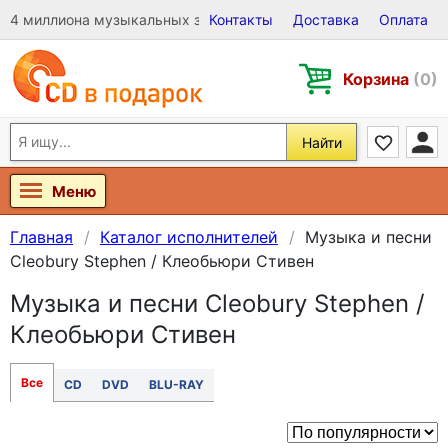
4 миллиона музыкальных записей на Виниле, CD и DVD
Контакты
Доставка
Оплата
Корзина
(0)
Найти
Меню
Главная
Каталог исполнителей
Музыка и песни
Cleobury Stephen / Клеобьюри Стивен
Музыка и песни Cleobury Stephen /
Клеобьюри Стивен
Все
CD
DVD
BLU-RAY