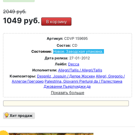
2049
руб.
1049 руб.
В корзину
Артикул:
CDVP 159695
Состав:
CD
Состояние:
Новое. Заводская упаковка.
Дата релиза:
27-01-2012
Лейбл:
Decca
Исполнители:
Allegri/Tallis / Allegri/Tallis
Композиторы:
Despréz, Josquin / Депре Жоскен
Allegri, Gregorio /
Аллегри Грегорио
Palestrina, Giovanni Pierluigi da / Палестрина
Джованни Пьерлуиджи да
Показать больше
Хит продаж