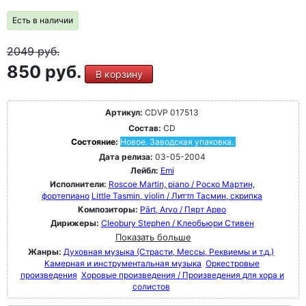
Есть в наличии
2049
руб.
850 руб.
В корзину
Артикул:
CDVP 017513
Состав:
CD
Состояние:
Новое. Заводская упаковка.
Дата релиза:
03-05-2004
Лейбл:
Emi
Исполнители:
Roscoe Martin, piano / Роско Мартин,
фортепиано
Little Tasmin, violin / Литтл Тасмин, скрипка
Композиторы:
Pärt, Arvo / Пярт Арво
Дирижеры:
Cleobury Stephen / Клеобьюри Стивен
Показать больше
Жанры:
Духовная музыка (Страсти, Мессы, Реквиемы и т.д.)
Камерная и инструментальная музыка
Оркестровые
произведения
Хоровые произведения / Произведения для хора и
солистов