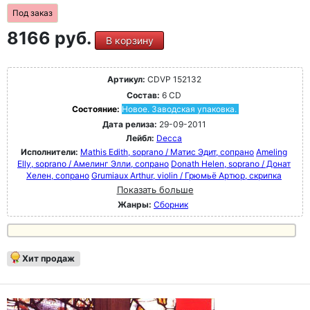
Под заказ
8166 руб.
В корзину
Артикул:
CDVP 152132
Состав:
6 CD
Состояние:
Новое. Заводская упаковка.
Дата релиза:
29-09-2011
Лейбл:
Decca
Исполнители:
Mathis Edith, soprano / Матис Эдит, сопрано
Ameling
Elly, soprano / Амелинг Элли, сопрано
Donath Helen, soprano / Донат
Хелен, сопрано
Grumiaux Arthur, violin / Грюмьё Артюр, скрипка
Показать больше
Жанры:
Сборник
Хит продаж