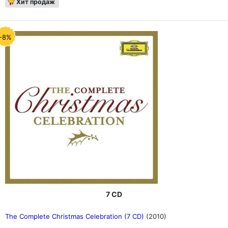
Хит продаж
-8%
7 CD
The Complete Christmas Celebration (7 CD)
(2010)