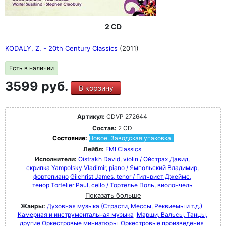
веков - Малера, Дебюсси, Рихарда Штрауса и Пуччини
CD 79 - 100 включает шедевры XX века - от
Стравинского до Мессии. На дисках 79 - 100
2 CD
представлены шедевры XX века от Стравинского до
Мессиана, Булеза и Горецкого, а также Хольста,
KODALY, Z. - 20th Century Classics
(2011)
Рахманинова, Сибелиуса, Айвза, Яначека, Равеля и
многих других.
Есть в наличии
3599 руб.
В корзину
Артикул:
CDVP 272644
Состав:
2 CD
Состояние:
Новое. Заводская упаковка.
Лейбл:
EMI Classics
Исполнители:
Oistrakh David, violin / Ойстрах Давид,
скрипка
Yampolsky Vladimir, piano / Ямпольский Владимир,
фортепиано
Gilchrist James, tenor / Гилчрист Джеймс,
тенор
Tortelier Paul, cello / Тортелье Поль, виолончель
Показать больше
Жанры:
Духовная музыка (Страсти, Мессы, Реквиемы и т.д.)
Камерная и инструментальная музыка
Марши, Вальсы, Танцы,
другие Оркестровые миниатюры
Оркестровые произведения