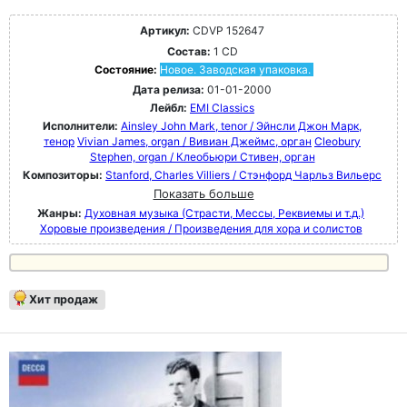
Артикул:
CDVP 152647
Состав:
1 CD
Состояние:
Новое. Заводская упаковка.
Дата релиза:
01-01-2000
Лейбл:
EMI Classics
Исполнители:
Ainsley John Mark, tenor / Эйнсли Джон Марк,
тенор
Vivian James, organ / Вивиан Джеймс, орган
Cleobury
Stephen, organ / Клеобьюри Стивен, орган
Композиторы:
Stanford, Charles Villiers / Стэнфорд Чарльз Вильерс
Показать больше
Жанры:
Духовная музыка (Страсти, Мессы, Реквиемы и т.д.)
Хоровые произведения / Произведения для хора и солистов
Хит продаж