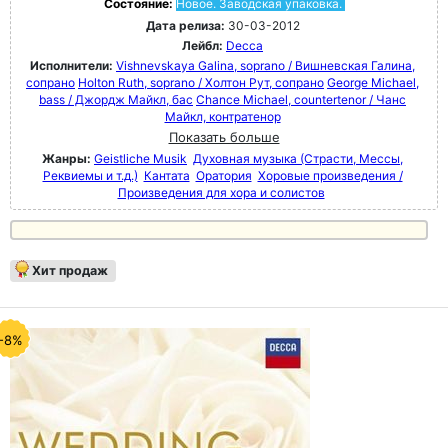
Состояние:
Новое. Заводская упаковка.
Дата релиза:
30-03-2012
Лейбл:
Decca
Исполнители:
Vishnevskaya Galina, soprano / Вишневская Галина,
сопрано
Holton Ruth, soprano / Холтон Рут, сопрано
George Michael,
bass / Джордж Майкл, бас
Chance Michael, countertenor / Чанс
Майкл, контратенор
Показать больше
Жанры:
Geistliche Musik
Духовная музыка (Страсти, Мессы,
Реквиемы и т.д.)
Кантата
Оратория
Хоровые произведения /
Произведения для хора и солистов
Хит продаж
-8%