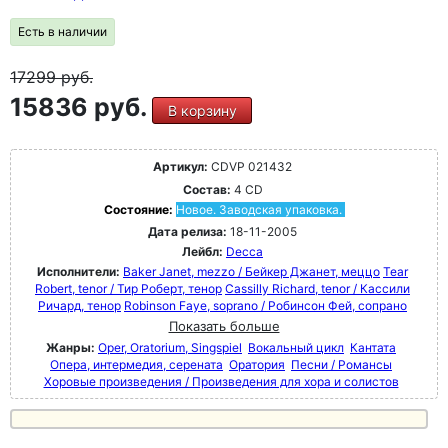
Есть в наличии
17299
руб.
15836 руб.
В корзину
Артикул:
CDVP 021432
Состав:
4 CD
Состояние:
Новое. Заводская упаковка.
Дата релиза:
18-11-2005
Лейбл:
Decca
Исполнители:
Baker Janet, mezzo / Бейкер Джанет, меццо
Tear
Robert, tenor / Тир Роберт, тенор
Cassilly Richard, tenor / Кассили
Ричард, тенор
Robinson Faye, soprano / Робинсон Фей, сопрано
Показать больше
Жанры:
Oper, Oratorium, Singspiel
Вокальный цикл
Кантата
Опера, интермедия, серената
Оратория
Песни / Романсы
Хоровые произведения / Произведения для хора и солистов