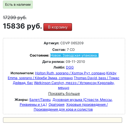
Есть в наличии
17299
руб.
15836 руб.
В корзину
Артикул:
CDVP 065209
Состав:
7 CD
Состояние:
Новое. Заводская упаковка.
Дата релиза:
09-11-2010
Лейбл:
DGG
Исполнители:
Holton Ruth, soprano / Холтон Рут, сопрано
Kirkby
Emma, soprano / Кёркби Эмма, сопрано
Thomas David, bass / Томас
Дейвид, бас
Watkinson Carolyn, mezzo / Уоткинсон Кэролайн,
меццо
Показать больше
Жанры:
Балет/Танец
Духовная музыка (Страсти, Мессы,
Реквиемы и т.д.)
Оратория
Хоровые произведения /
Произведения для хора и солистов