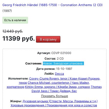
Georg Friedrich Händel (1685-1759) - Coronation Anthems (2 CD)
(1997)
Есть в наличии
12449
руб.
11399 руб.
В корзину
Артикул:
CDVP 021000
Состав:
2 CD
Состояние:
Новое. Заводская упаковка.
Дата релиза:
15-10-1997
Лейбл:
Decca
Исполнители:
Covey-Crump Rogers, tenor / Кови-Крамп Роджер,
тенор
Chance Michael, countertenor / Чанс Майкл,
контратенор
Kirkby Emma, soprano / Кёркби Эмма, сопрано
Thomas
David, bass / Томас Дейвид, бас
Показать больше
Жанры:
Духовная музыка (Страсти, Мессы, Реквиемы и т.д.)
Хоровые произведения / Произведения для хора и солистов