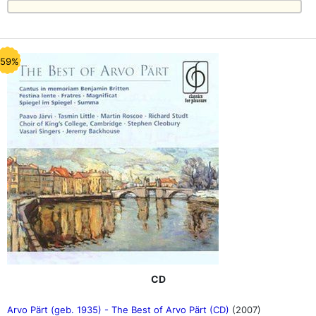
-59%
CD
Arvo Pärt (geb. 1935) - The Best of Arvo Pärt (CD)
(2007)