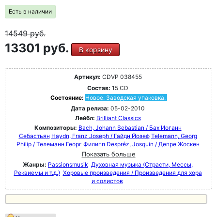
Есть в наличии
14549
руб.
13301 руб.
В корзину
Артикул:
CDVP 038455
Состав:
15 CD
Состояние:
Новое. Заводская упаковка.
Дата релиза:
05-02-2010
Лейбл:
Brilliant Classics
Композиторы:
Bach, Johann Sebastian / Бах Иоганн
Себастьян
Haydn, Franz Joseph / Гайдн Йозеф
Telemann, Georg
Philip / Телеманн Георг Филипп
Despréz, Josquin / Депре Жоскен
Показать больше
Жанры:
Passionsmusik
Духовная музыка (Страсти, Мессы,
Реквиемы и т.д.)
Хоровые произведения / Произведения для хора
и солистов