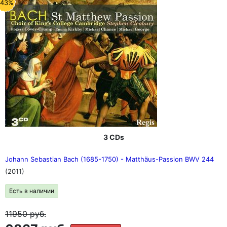
-43%
3 CDs
Johann Sebastian Bach (1685-1750) - Matthäus-Passion BWV 244
(2011)
Есть в наличии
11950
руб.