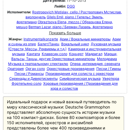
Дата релиза:
11-10-2013
Лейбл:
DGG
Исполнители:
Rostropovich Mstislav, cello / Ростропович Мстислав,
виолончель
Gilels Emil, piano / Гилельс Эмиль,
фортепиано
Obraztsova Elena, mezzo / Образцова Елена,
меццо
Berman Lazar, piano / Берман Лазарь, фортепиано
Показать больше
Жанры:
Instrumentalkonzerte
Арии / Вокальные миниатюры
Арии
и сцены из опер
Балет/Танец
Вокальный цикл
Духовная музыка
(Страсти, Мессы, Реквиемы и т.д.)
Камерная и инструментальная
музыка
Кантата
Клавесин соло
Концерт
Мадригал
Марши,
Вальсы, Танцы, другие Оркестровые миниатюры
Мелодрама
Музыка к театральному спектаклю
Опера, интермедия, серената
Оратория
Орган соло
Оркестровые произведения
Песни / Гимны
Песни / Романсы
Произведения для солиста с оркестром
Серенады и Дивертисменты
Симфоническая музыка
Увертюра
Фортепьяно соло
Хоровые произведения / Произведения для
хора и солистов
Идеальный подарок и новый важный путеводитель по
миру классической музыки: Deutsche Grammophon
представляет абсолютную сущность истории музыки
на 100 компакт-дисках. Более 80 композиторов и более
150 исполнителей, оркестров и ансамблей
представлены более чем 400 произведениями и