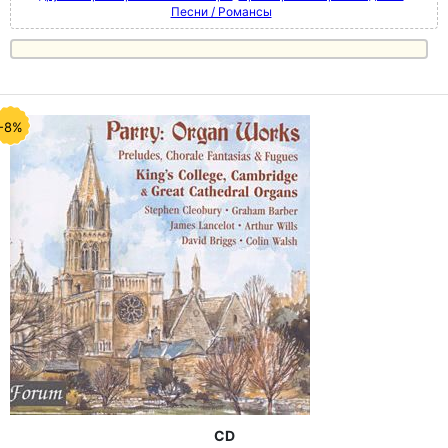
Песни / Романсы
-8%
CD