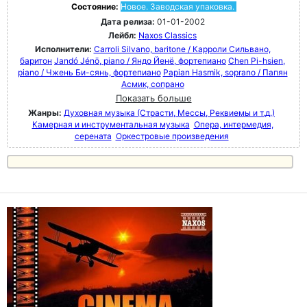
Состояние:
Новое. Заводская упаковка.
Дата релиза:
01-01-2002
Лейбл:
Naxos Classics
Исполнители:
Carroli Silvano, baritone / Карроли Сильвано,
баритон
Jandó Jénö, piano / Яндо Йенё, фортепиано
Chen Pi-hsien,
piano / Чжень Би-сянь, фортепиано
Papian Hasmik, soprano / Папян
Асмик, сопрано
Показать больше
Жанры:
Духовная музыка (Страсти, Мессы, Реквиемы и т.д.)
Камерная и инструментальная музыка
Опера, интермедия,
серената
Оркестровые произведения