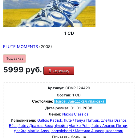
1 CD
FLUTE MOMENTS
(2008)
Под заказ
5999 руб.
В корзину
Артикул:
CDVP 124429
Состав:
1 CD
Состояние:
Новое. Заводская упаковка.
Дата релиза:
01-01-2008
Лейбл:
Naxos Classics
Исполнители:
Gallois Patrick, flute / Галуа Патрик, флейта
Drahos
Béla, flute / Драхош Бела, флейта
Alanko Petri, flute / Аланко Петри,
флейта
Mattila Anssi, harpsichord / Маттила Анасси, клавесин
Показать больше