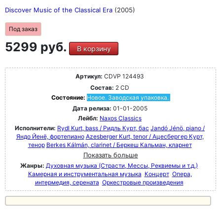
Discover Music of the Classical Era
(2005)
Под заказ
5299 руб.
В корзину
Артикул:
CDVP 124493
Состав:
2 CD
Состояние:
Новое. Заводская упаковка.
Дата релиза:
01-01-2005
Лейбл:
Naxos Classics
Исполнители:
Rydl Kurt, bass / Ридль Курт, бас
Jandó Jénö, piano /
Яндо Йенё, фортепиано
Azesberger Kurt, tenor / Ацесбергер Курт,
тенор
Berkes Kálmán, clarinet / Беркеш Кальман, кларнет
Показать больше
Жанры:
Духовная музыка (Страсти, Мессы, Реквиемы и т.д.)
Камерная и инструментальная музыка
Концерт
Опера,
интермедия, серената
Оркестровые произведения