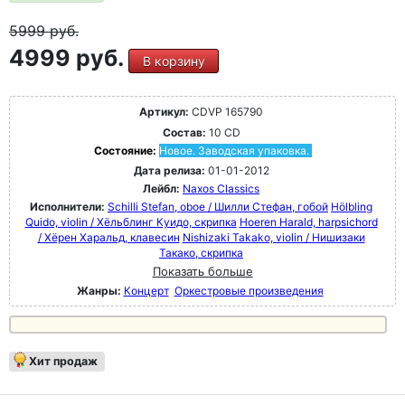
5999
руб.
4999 руб.
В корзину
Артикул:
CDVP 165790
Состав:
10 CD
Состояние:
Новое. Заводская упаковка.
Дата релиза:
01-01-2012
Лейбл:
Naxos Classics
Исполнители:
Schilli Stefan, oboe / Шилли Стефан, гобой
Hölbling
Quido, violin / Хёльблинг Куидо, скрипка
Hoeren Harald, harpsichord
/ Хёрен Харальд, клавесин
Nishizaki Takako, violin / Нишизаки
Такако, скрипка
Показать больше
Жанры:
Концерт
Оркестровые произведения
Хит продаж