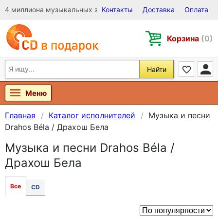
4 миллиона музыкальных записей на Виниле, CD и DVD
Контакты
Доставка
Оплата
Корзина
(0)
Найти
Меню
Главная
Каталог исполнителей
Музыка и песни
Drahos Béla / Драхош Бела
Музыка и песни Drahos Béla /
Драхош Бела
Все
CD