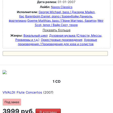
Дата релиза:
01-01-2007
Лейбл:
Naxos Classics
Исполнители:
George Michael, bass / Джордж Майкл,
бас
Barenboim Daniel, piano / Баренбойм Даниэль,
фортепиано
Goerne Matthias, bass / Гёрне Маттиас, баритон
Weir
Scot, tenor / Вайр Скот, тенор
Показать больше
Жанры:
Вокальный цикл
Духовная музыка (Страсти, Мессы,
Реквиемы и т.д.)
Оркестровые произведения
Хоровые
произведения / Произведения для хора и солистов
1 CD
VIVALDI: Flute Concertos
(2007)
Под заказ
3999 руб.
В корзину