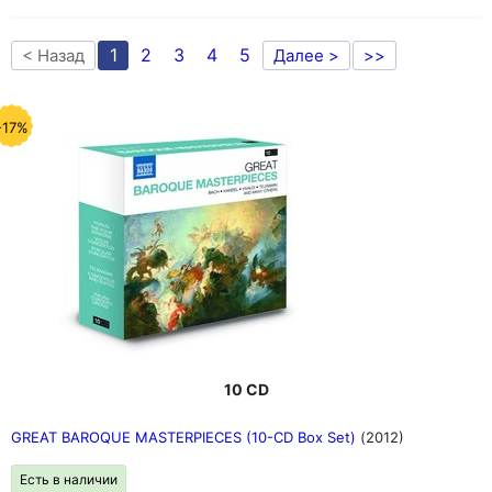
1
2
3
4
5
< Назад
Далее >
>>
-17%
10 CD
GREAT BAROQUE MASTERPIECES (10-CD Box Set)
(2012)
Есть в наличии