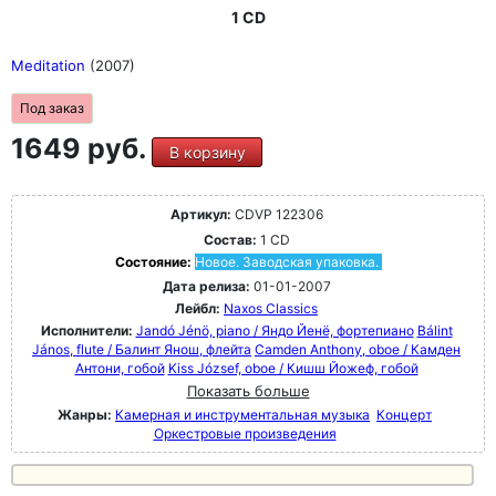
1 CD
Meditation
(2007)
Под заказ
1649 руб.
В корзину
Артикул:
CDVP 122306
Состав:
1 CD
Состояние:
Новое. Заводская упаковка.
Дата релиза:
01-01-2007
Лейбл:
Naxos Classics
Исполнители:
Jandó Jénö, piano / Яндо Йенё, фортепиано
Bálint
János, flute / Балинт Янош, флейта
Camden Anthony, oboe / Камден
Антони, гобой
Kiss József, oboe / Кишш Йожеф, гобой
Показать больше
Жанры:
Камерная и инструментальная музыка
Концерт
Оркестровые произведения