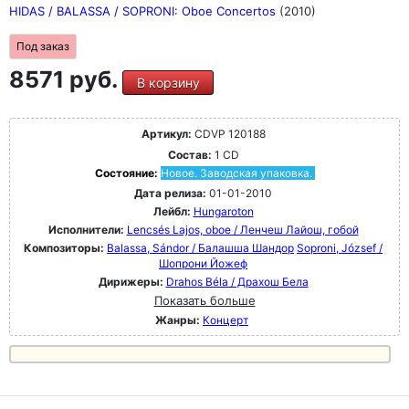
HIDAS / BALASSA / SOPRONI: Oboe Concertos
(2010)
Под заказ
8571 руб.
В корзину
Артикул:
CDVP 120188
Состав:
1 CD
Состояние:
Новое. Заводская упаковка.
Дата релиза:
01-01-2010
Лейбл:
Hungaroton
Исполнители:
Lencsés Lajos, oboe / Ленчеш Лайош, гобой
Композиторы:
Balassa, Sándor / Балашша Шандор
Soproni, József /
Шопрони Йожеф
Дирижеры:
Drahos Béla / Драхош Бела
Показать больше
Жанры:
Концерт