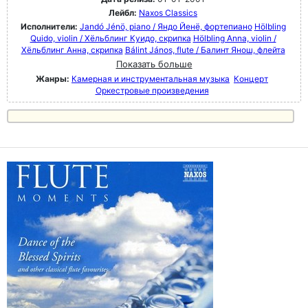
Лейбл:
Naxos Classics
Исполнители:
Jandó Jénö, piano / Яндо Йенё, фортепиано
Hölbling
Quido, violin / Хёльблинг Куидо, скрипка
Hölbling Anna, violin /
Хёльблинг Анна, скрипка
Bálint János, flute / Балинт Янош, флейта
Показать больше
Жанры:
Камерная и инструментальная музыка
Концерт
Оркестровые произведения