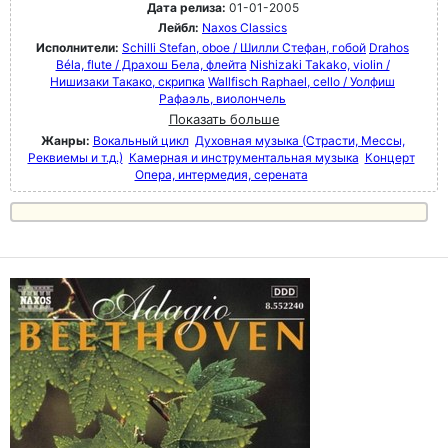
Дата релиза:
01-01-2005
Лейбл:
Naxos Classics
Исполнители:
Schilli Stefan, oboe / Шилли Стефан, гобой
Drahos
Béla, flute / Драхош Бела, флейта
Nishizaki Takako, violin /
Нишизаки Такако, скрипка
Wallfisch Raphael, cello / Уолфиш
Рафаэль, виолончель
Показать больше
Жанры:
Вокальный цикл
Духовная музыка (Страсти, Мессы,
Реквиемы и т.д.)
Камерная и инструментальная музыка
Концерт
Опера, интермедия, серената