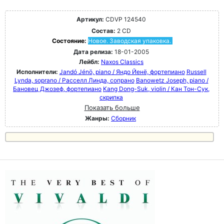
Артикул:
CDVP 124540
Состав:
2 CD
Состояние:
Новое. Заводская упаковка.
Дата релиза:
18-01-2005
Лейбл:
Naxos Classics
Исполнители:
Jandó Jénö, piano / Яндо Йенё, фортепиано
Russell
Lynda, soprano / Расселл Линда, сопрано
Banowetz Joseph, piano /
Бановец Джозеф, фортепиано
Kang Dong-Suk, violin / Кан Тон-Сук,
скрипка
Показать больше
Жанры:
Сборник