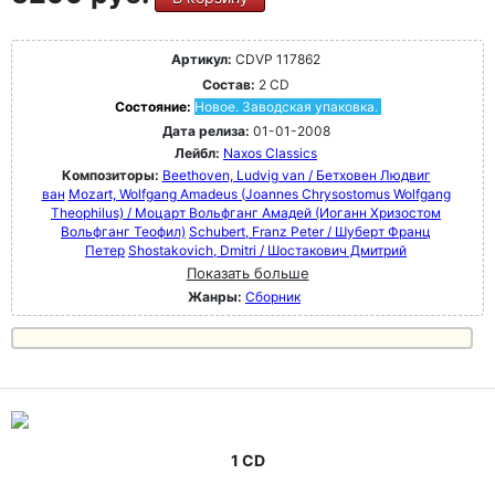
Артикул:
CDVP 117862
Состав:
2 CD
Состояние:
Новое. Заводская упаковка.
Дата релиза:
01-01-2008
Лейбл:
Naxos Classics
Композиторы:
Beethoven, Ludvig van / Бетховен Людвиг
ван
Mozart, Wolfgang Amadeus (Joannes Chrysostomus Wolfgang
Theophilus) / Моцарт Вольфганг Амадей (Иоганн Хризостом
Вольфганг Теофил)
Schubert, Franz Peter / Шуберт Франц
Петер
Shostakovich, Dmitri / Шостакович Дмитрий
Показать больше
Жанры:
Сборник
1 CD