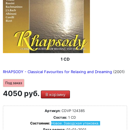
1 CD
RHAPSODY - Classical Favourites for Relaxing and Dreaming
(2001)
Под заказ
4050 руб.
В корзину
Артикул:
CDVP 124385
Состав:
1 CD
Состояние:
Новое. Заводская упаковка.
Дата релиза:
01-01-2001