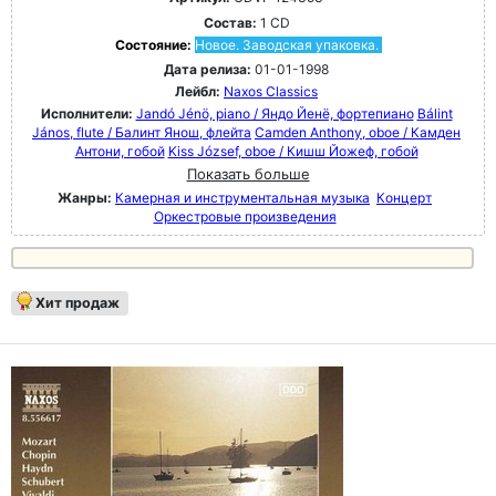
Состав:
1 CD
Состояние:
Новое. Заводская упаковка.
Дата релиза:
01-01-1998
Лейбл:
Naxos Classics
Исполнители:
Jandó Jénö, piano / Яндо Йенё, фортепиано
Bálint
János, flute / Балинт Янош, флейта
Camden Anthony, oboe / Камден
Антони, гобой
Kiss József, oboe / Кишш Йожеф, гобой
Показать больше
Жанры:
Камерная и инструментальная музыка
Концерт
Оркестровые произведения
Хит продаж