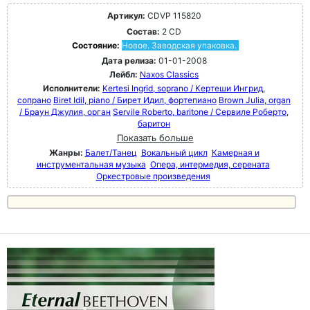
Артикул:
CDVP 115820
Состав:
2 CD
Состояние:
Новое. Заводская упаковка.
Дата релиза:
01-01-2008
Лейбл:
Naxos Classics
Исполнители:
Kertesi Ingrid, soprano / Кертеши Ингрид,
сопрано
Biret Idil, piano / Бирет Идил, фортепиано
Brown Julia, organ
/ Браун Джулия, орган
Servile Roberto, baritone / Сервиле Роберто,
баритон
Показать больше
Жанры:
Балет/Танец
Вокальный цикл
Камерная и
инструментальная музыка
Опера, интермедия, серената
Оркестровые произведения