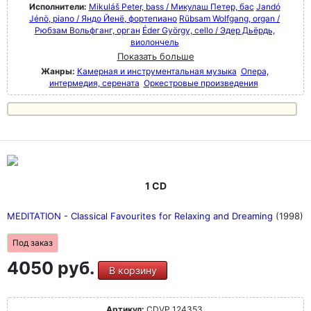
Исполнители:
Mikuláš Peter, bass / Микулаш Петер, бас
Jandó
Jénö, piano / Яндо Йенё, фортепиано
Rübsam Wolfgang, organ /
Рюбзам Вольфганг, орган
Éder György, cello / Эдер Дьёрдь,
виолончель
Показать больше
Жанры:
Камерная и инструментальная музыка
Опера,
интермедия, серената
Оркестровые произведения
1 CD
MEDITATION - Classical Favourites for Relaxing and Dreaming
(1998)
Под заказ
4050 руб.
В корзину
Артикул:
CDVP 124353