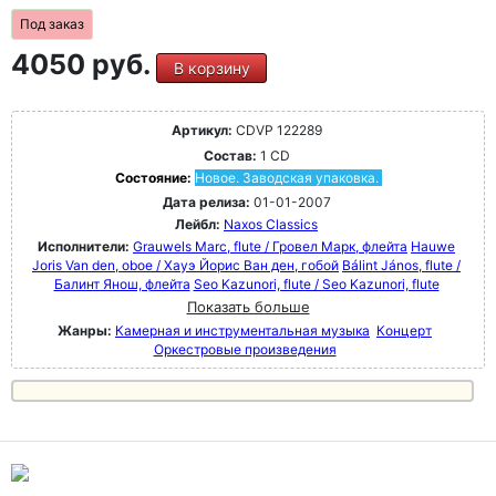
Под заказ
4050 руб.
В корзину
Артикул:
CDVP 122289
Состав:
1 CD
Состояние:
Новое. Заводская упаковка.
Дата релиза:
01-01-2007
Лейбл:
Naxos Classics
Исполнители:
Grauwels Marc, flute / Гровел Марк, флейта
Hauwe
Joris Van den, oboe / Хауэ Йорис Ван ден, гобой
Bálint János, flute /
Балинт Янош, флейта
Seo Kazunori, flute / Seo Kazunori, flute
Показать больше
Жанры:
Камерная и инструментальная музыка
Концерт
Оркестровые произведения