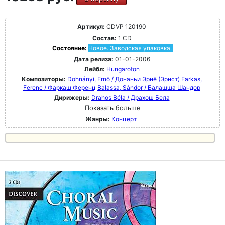
Артикул:
CDVP 120190
Состав:
1 CD
Состояние:
Новое. Заводская упаковка.
Дата релиза:
01-01-2006
Лейбл:
Hungaroton
Композиторы:
Dohnányi, Ernö / Донаньи Эрнё (Эрнст)
Farkas,
Ferenc / Фаркаш Ференц
Balassa, Sándor / Балашша Шандор
Дирижеры:
Drahos Béla / Драхош Бела
Показать больше
Жанры:
Концерт