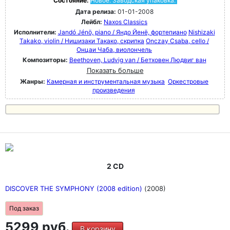
Состояние:
Новое. Заводская упаковка.
Дата релиза:
01-01-2008
Лейбл:
Naxos Classics
Исполнители:
Jandó Jénö, piano / Яндо Йенё, фортепиано
Nishizaki
Takako, violin / Нишизаки Такако, скрипка
Onczay Csaba, cello /
Онцаи Чаба, виолончель
Композиторы:
Beethoven, Ludvig van / Бетховен Людвиг ван
Показать больше
Жанры:
Камерная и инструментальная музыка
Оркестровые
произведения
2 CD
DISCOVER THE SYMPHONY (2008 edition)
(2008)
Под заказ
5299 руб.
В корзину