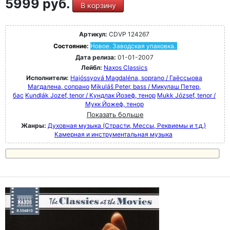
5999 руб.
В корзину
Артикул:
CDVP 124267
Состояние:
Новое. Заводская упаковка.
Дата релиза:
01-01-2007
Лейбл:
Naxos Classics
Исполнители:
Hajóssyová Magdaléna, soprano / Гаёссыова
Магдалена, сопрано
Mikuláš Peter, bass / Микулаш Петер,
бас
Kundlák Jozef, tenor / Кундлак Йозеф, тенор
Mukk József, tenor /
Мукк Йожеф, тенор
Показать больше
Жанры:
Духовная музыка (Страсти, Мессы, Реквиемы и т.д.)
Камерная и инструментальная музыка