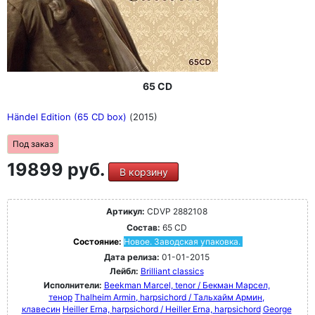
65 CD
Händel Edition (65 CD box)
(2015)
Под заказ
19899 руб.
В корзину
Артикул:
CDVP 2882108
Состав:
65 CD
Состояние:
Новое. Заводская упаковка.
Дата релиза:
01-01-2015
Лейбл:
Brilliant classics
Исполнители:
Beekman Marcel, tenor / Бекман Марсел,
тенор
Thalheim Armin, harpsichord / Тальхайм Армин,
клавесин
Heiller Erna, harpsichord / Heiller Erna, harpsichord
George