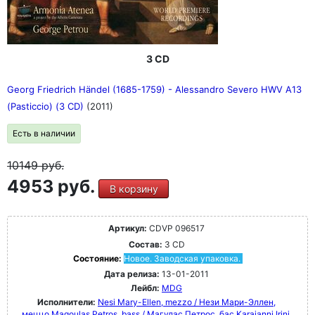
3 CD
Georg Friedrich Händel (1685-1759) - Alessandro Severo HWV A13
(Pasticcio) (3 CD)
(2011)
Есть в наличии
10149
руб.
4953 руб.
В корзину
Артикул:
CDVP 096517
Состав:
3 CD
Состояние:
Новое. Заводская упаковка.
Дата релиза:
13-01-2011
Лейбл:
MDG
Исполнители:
Nesi Mary-Ellen, mezzo / Нези Мари-Эллен,
меццо
Magoulas Petros, bass / Магулас Петрос, бас
Karaianni Irini,