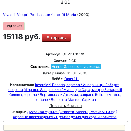
2 CD
Vivaldi: Vespri Per L'assunzione Di Maria
(2003)
Под заказ
15118 руб.
В корзину
Артикул:
CDVP 015199
Состав:
2 CD
Состояние:
Новое. Заводская упаковка.
Дата релиза:
01-01-2003
Лейбл:
Opus 111
Исполнители:
Invernizzi Roberta, soprano / Инверницци Роберта,
сопрано
Mingardo Sara, mezzo / Мингардо Сара, меццо
Bertagnolli
Gemma, soprano / Бертаньолли Джемма, сопрано
Bellotto Matteo,
baritone / Беллотто Маттео, баритон
Показать больше
Жанры:
Духовная музыка (Страсти, Мессы, Реквиемы и т.д.)
Хоровые произведения / Произведения для хора и солистов