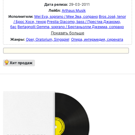
Дата релиза:
29-03-2011
Лейбл:
Arthaus Musik
Исполнители:
Mei Eva, soprano / Меи Эва, сопрано
Bros José, tenor
/ Брос Хосе, тенор
Prestia Giacomo, bass / Престиа Джакомо,
бас
Bertagnolli Gemma, soprano / Бертаньолли Джемма, сопрано
Показать больше
Жанры:
Oper, Oratorium, Singspiel
Опера, интермедия, серената
Хит продаж