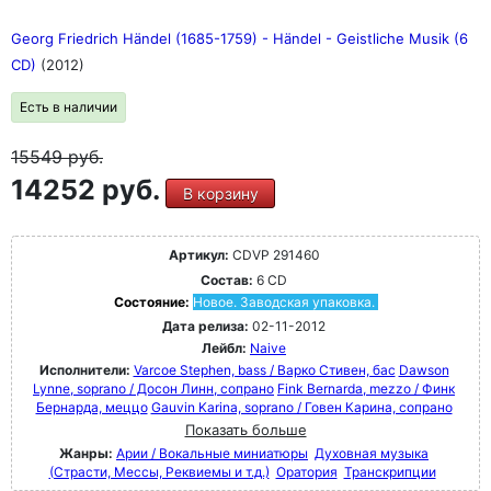
Georg Friedrich Händel (1685-1759) - Händel - Geistliche Musik (6
CD)
(2012)
Есть в наличии
15549
руб.
14252 руб.
В корзину
Артикул:
CDVP 291460
Состав:
6 CD
Состояние:
Новое. Заводская упаковка.
Дата релиза:
02-11-2012
Лейбл:
Naive
Исполнители:
Varcoe Stephen, bass / Варко Стивен, бас
Dawson
Lynne, soprano / Досон Линн, сопрано
Fink Bernarda, mezzo / Финк
Бернарда, меццо
Gauvin Karina, soprano / Говен Карина, сопрано
Показать больше
Жанры:
Арии / Вокальные миниатюры
Духовная музыка
(Страсти, Мессы, Реквиемы и т.д.)
Оратория
Транскрипции