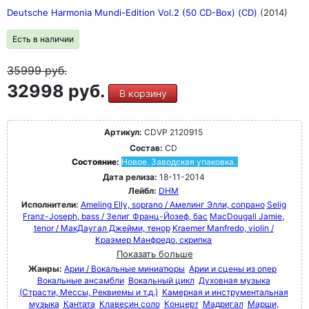
Deutsche Harmonia Mundi-Edition Vol.2 (50 CD-Box) (CD)
(2014)
Есть в наличии
35999
руб.
32998 руб.
В корзину
Артикул:
CDVP 2120915
Состав:
CD
Состояние:
Новое. Заводская упаковка.
Дата релиза:
18-11-2014
Лейбл:
DHM
Исполнители:
Ameling Elly, soprano / Амелинг Элли, сопрано
Selig
Franz-Joseph, bass / Зелиг Франц-Йозеф, бас
MacDougall Jamie,
tenor / МакДаугал Джейми, тенор
Kraemer Manfredo, violin /
Краэмер Манфредо, скрипка
Показать больше
Жанры:
Арии / Вокальные миниатюры
Арии и сцены из опер
Вокальные ансамбли
Вокальный цикл
Духовная музыка
(Страсти, Мессы, Реквиемы и т.д.)
Камерная и инструментальная
музыка
Кантата
Клавесин соло
Концерт
Мадригал
Марши,