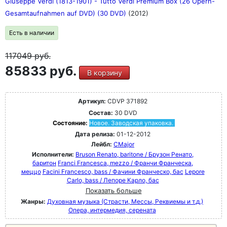
Giuseppe Verdi (1813-1901) - Tutto Verdi Premium Box (26 Opern-
Gesamtaufnahmen auf DVD) (30 DVD)
(2012)
Есть в наличии
117049
руб.
85833 руб.
В корзину
Артикул:
CDVP 371892
Состав:
30 DVD
Состояние:
Новое. Заводская упаковка.
Дата релиза:
01-12-2012
Лейбл:
CMajor
Исполнители:
Bruson Renato, baritone / Брузон Ренато,
баритон
Franci Francesca, mezzo / Франчи Франческа,
меццо
Facini Francesco, bass / Фачини Франческо, бас
Lepore
Carlo, bass / Лепоре Карло, бас
Показать больше
Жанры:
Духовная музыка (Страсти, Мессы, Реквиемы и т.д.)
Опера, интермедия, серената