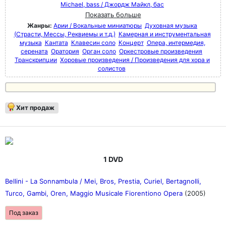
Michael, bass / Джордж Майкл, бас
Показать больше
Жанры:
Арии / Вокальные миниатюры
Духовная музыка
(Страсти, Мессы, Реквиемы и т.д.)
Камерная и инструментальная
музыка
Кантата
Клавесин соло
Концерт
Опера, интермедия,
серената
Оратория
Орган соло
Оркестровые произведения
Транскрипции
Хоровые произведения / Произведения для хора и
солистов
Хит продаж
1 DVD
Bellini - La Sonnambula / Mei, Bros, Prestia, Curiel, Bertagnolli,
Turco, Gambi, Oren, Maggio Musicale Fiorentiono Opera
(2005)
Под заказ