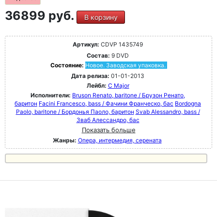
36899 руб.
В корзину
Артикул:
CDVP 1435749
Состав:
9 DVD
Состояние:
Новое. Заводская упаковка.
Дата релиза:
01-01-2013
Лейбл:
C Major
Исполнители:
Bruson Renato, baritone / Брузон Ренато,
баритон
Facini Francesco, bass / Фачини Франческо, бас
Bordogna
Paolo, baritone / Бордонья Паоло, баритон
Svab Alessandro, bass /
Зваб Алессандро, бас
Показать больше
Жанры:
Опера, интермедия, серената