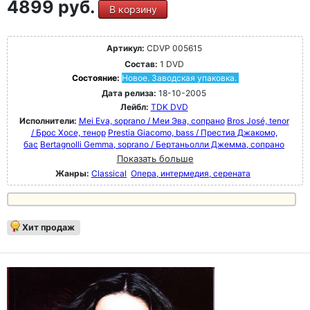
4899 руб.
В корзину
Артикул:
CDVP 005615
Состав:
1 DVD
Состояние:
Новое. Заводская упаковка.
Дата релиза:
18-10-2005
Лейбл:
TDK DVD
Исполнители:
Mei Eva, soprano / Меи Эва, сопрано
Bros José, tenor
/ Брос Хосе, тенор
Prestia Giacomo, bass / Престиа Джакомо,
бас
Bertagnolli Gemma, soprano / Бертаньолли Джемма, сопрано
Показать больше
Жанры:
Classical
Опера, интермедия, серената
Хит продаж