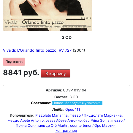
3 CD
Vivaldi: L'Orlando finto pazzo, RV 727
(2004)
Под заказ
8841 руб.
В корзину
Артикул:
CDVP 015194
Состав:
3 CD
Состояние:
Новое. Заводская упаковка.
Лейбл:
Opus 111
Исполнители:
Pizzolato Marianna, mezzo / Пиццолато Марианна,
меццо
Abete Antonio, bass / Абете Антонио, бас
Prina Sonia, mezzo /
Прина Соня, меццо
Oró Martín, countertenor / Оро Мартин,
контратенор