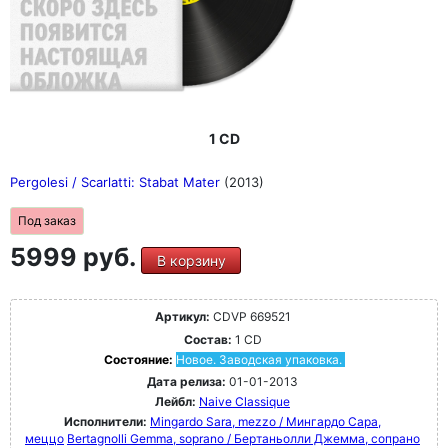
1 CD
Pergolesi / Scarlatti: Stabat Mater
(2013)
Под заказ
5999 руб.
В корзину
Артикул:
CDVP 669521
Состав:
1 CD
Состояние:
Новое. Заводская упаковка.
Дата релиза:
01-01-2013
Лейбл:
Naive Classique
Исполнители:
Mingardo Sara, mezzo / Мингардо Сара,
меццо
Bertagnolli Gemma, soprano / Бертаньолли Джемма, сопрано