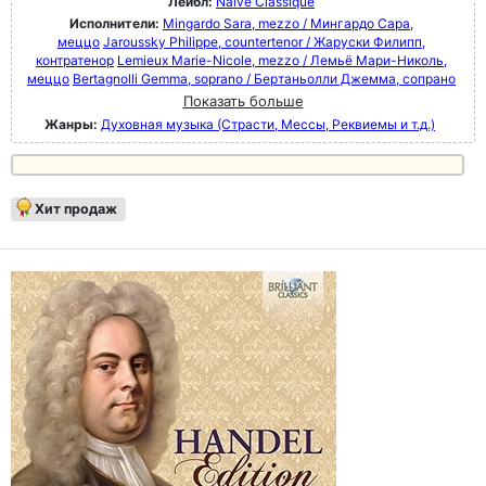
Лейбл:
Naive Classique
Исполнители:
Mingardo Sara, mezzo / Мингардо Сара,
меццо
Jaroussky Philippe, countertenor / Жаруски Филипп,
контратенор
Lemieux Marie-Nicole, mezzo / Лемьё Мари-Николь,
меццо
Bertagnolli Gemma, soprano / Бертаньолли Джемма, сопрано
Показать больше
Жанры:
Духовная музыка (Страсти, Мессы, Реквиемы и т.д.)
Хит продаж