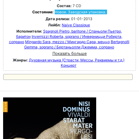
Состав:
7 CD
Состояние:
Новое. Заводская упаковка.
Дата релиза:
01-01-2013
Лейбл:
Naive Classique
Исполнители:
Spagnoli Pietro, baritone / Спаньоли Пьетро,
баритон
Invernizzi Roberta, soprano / Инверницци Роберта,
сопрано
Mingardo Sara, mezzo / Мингардо Сара, меццо
Bertagnolli
Gemma, soprano / Бертаньолли Джемма, сопрано
Показать больше
Жанры:
Духовная музыка (Страсти, Мессы, Реквиемы и т.д.)
Концерт