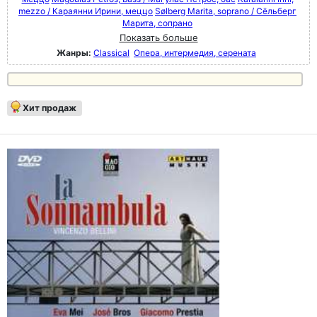
mezzo / Караянни Ирини, меццо
Sølberg Marita, soprano / Сёльберг
Марита, сопрано
Показать больше
Жанры:
Classical
Опера, интермедия, серената
Хит продаж