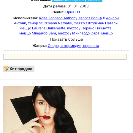
Дата релиза:
01-01-2003
Лейбл:
Opus 111
Исполнители:
Rolfe Johnson Anthony, tenor / Рольф Джонсон
Антони, тенор
Stutzmann Nathalie, mezzo / Штуцман Натали,
меццо
Laurens Guillemette, mezzo / Лоранс Гийметта,
меццо
Mingardo Sara, mezzo / Мингардо Сара, меццо
Показать больше
Жанры:
Опера, интермедия, серената
Хит продаж