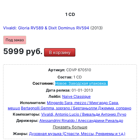
1 CD
Vivaldi: Gloria RV589 & Dixit Dominus RV594
(2013)
Под заказ
5999 руб.
В корзину
Артикул:
CDVP 670510
Состав:
1 CD
Состояние:
Новое. Заводская упаковка.
Дата релиза:
01-01-2013
Лейбл:
Naive Classique
Исполнители:
Mingardo Sara, mezzo / Мингардо Сара,
меццо
Bertagnolli Gemma, soprano / Бертаньолли Джемма, сопрано
Композиторы:
Vivaldi, Antonio Lucio / Вивальди Антонио Лучо
Дирижеры:
Alessandrini Rinaldo / Алессандрини Ринальдо
Показать больше
Жанры:
Духовная музыка (Страсти, Мессы, Реквиемы и т.д.)