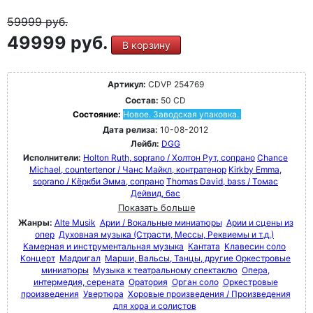
59999
руб.
49999 руб.
В корзину
Артикул:
CDVP 254769
Состав:
50 CD
Состояние:
Новое. Заводская упаковка.
Дата релиза:
10-08-2012
Лейбл:
DGG
Исполнители:
Holton Ruth, soprano / Холтон Рут, сопрано
Chance
Michael, countertenor / Чанс Майкл, контратенор
Kirkby Emma,
soprano / Кёркби Эмма, сопрано
Thomas David, bass / Томас
Дейвид, бас
Показать больше
Жанры:
Alte Musik
Арии / Вокальные миниатюры
Арии и сцены из
опер
Духовная музыка (Страсти, Мессы, Реквиемы и т.д.)
Камерная и инструментальная музыка
Кантата
Клавесин соло
Концерт
Мадригал
Марши, Вальсы, Танцы, другие Оркестровые
миниатюры
Музыка к театральному спектаклю
Опера,
интермедия, серената
Оратория
Орган соло
Оркестровые
произведения
Увертюра
Хоровые произведения / Произведения
для хора и солистов