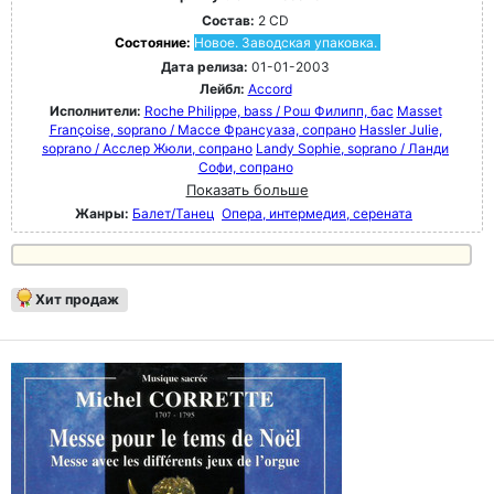
Состав:
2 CD
Состояние:
Новое. Заводская упаковка.
Дата релиза:
01-01-2003
Лейбл:
Accord
Исполнители:
Roche Philippe, bass / Рош Филипп, бас
Masset
Françoise, soprano / Массе Франсуаза, сопрано
Hassler Julie,
soprano / Асслер Жюли, сопрано
Landy Sophie, soprano / Ланди
Софи, сопрано
Показать больше
Жанры:
Балет/Танец
Опера, интермедия, серената
Хит продаж