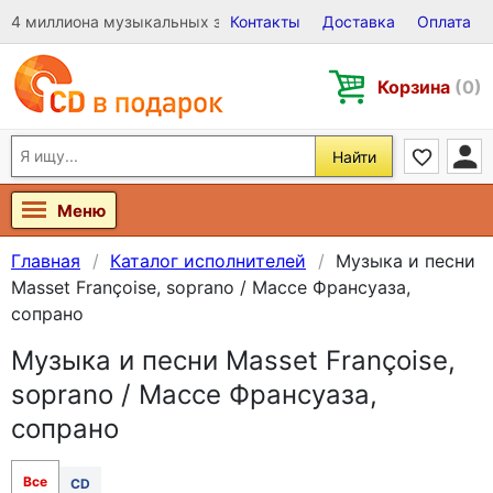
4 миллиона музыкальных записей на Виниле, CD и DVD
Контакты
Доставка
Оплата
Корзина
(0)
Найти
Меню
Главная
Каталог исполнителей
Музыка и песни
Masset Françoise, soprano / Массе Франсуаза,
сопрано
Музыка и песни Masset Françoise,
soprano / Массе Франсуаза,
сопрано
Все
CD