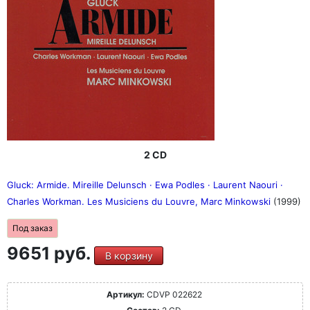
2 CD
Gluck: Armide. Mireille Delunsch · Ewa Podles · Laurent Naouri ·
Charles Workman. Les Musiciens du Louvre, Marc Minkowski
(1999)
Под заказ
9651 руб.
В корзину
Артикул:
CDVP 022622