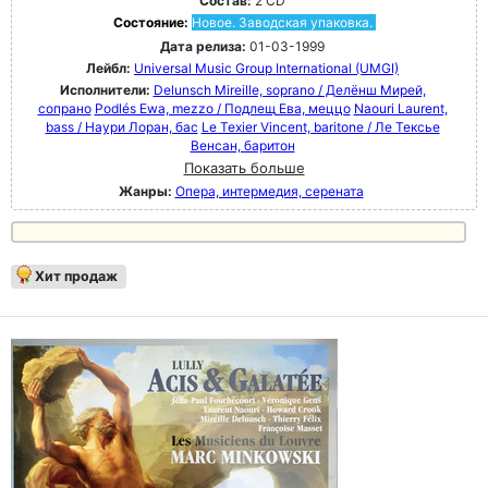
Состав:
2 CD
Состояние:
Новое. Заводская упаковка.
Дата релиза:
01-03-1999
Лейбл:
Universal Music Group International (UMGI)
Исполнители:
Delunsch Mireille, soprano / Делёнш Мирей,
сопрано
Podlés Ewa, mezzo / Подлещ Ева, меццо
Naouri Laurent,
bass / Наури Лоран, бас
Le Texier Vincent, baritone / Ле Тексье
Венсан, баритон
Показать больше
Жанры:
Опера, интермедия, серената
Хит продаж