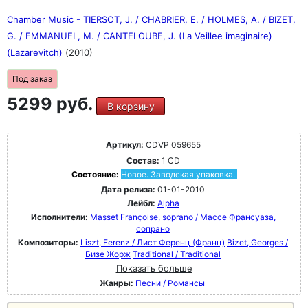
Chamber Music - TIERSOT, J. / CHABRIER, E. / HOLMES, A. / BIZET,
G. / EMMANUEL, M. / CANTELOUBE, J. (La Veillee imaginaire)
(Lazarevitch)
(2010)
Под заказ
5299 руб.
В корзину
Артикул:
CDVP 059655
Состав:
1 CD
Состояние:
Новое. Заводская упаковка.
Дата релиза:
01-01-2010
Лейбл:
Alpha
Исполнители:
Masset Françoise, soprano / Массе Франсуаза,
сопрано
Композиторы:
Liszt, Ferenz / Лист Ференц (Франц)
Bizet, Georges /
Бизе Жорж
Traditional / Traditional
Показать больше
Жанры:
Песни / Романсы