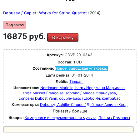
Debussy / Caplet: Works for String Quartet
(2014)
Под заказ
16875 руб.
В корзину
Артикул:
CDVP 2016343
Состав:
1 CD
Состояние:
Новое. Заводская упаковка.
Дата релиза:
01-01-2014
Лейбл:
Timpani
Исполнители:
Nordmann Marielle, harp / Нордманн Марьелла,
арфа
Masset Françoise, soprano / Массе Франсуаза,
сопрано
Dubost Yann, double-bass / Дюбо Ян, контрабас
Композиторы:
Debussy, Achille-Claude / Дебюсси Ашиль-Клод
Показать больше
Жанры:
Камерная и инструментальная музыка
Песни / Романсы