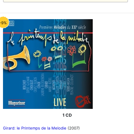
-9%
1 CD
Girard: le Printemps de la Melodie
(2007)