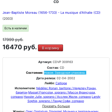
CD
Jean-Baptiste Moreau (1656-1733) - La musique d'Athalie (CD)
(2003)
Есть в наличии
17999
руб.
16470 руб.
В корзину
Артикул:
CDVP 309163
Состав:
CD
Состояние:
Новое. Заводская упаковка.
Дата релиза:
02-04-2002
Лейбл:
Calliope
Исполнители:
Nédélec Ronan, baritone / Неделеч Ронан,
баритон
Masset Françoise, soprano / Массе Франсуаза,
сопрано
Hassler Julie, soprano / Асслер Жюли, сопрано
Landy
Sophie, soprano / Ланди Софи, сопрано
Показать больше
Жанры:
Oper, Oratorium, Singspiel
Музыка к театральному