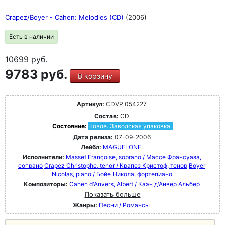
Crapez/Boyer - Cahen: Melodies (CD)
(2006)
Есть в наличии
10699
руб.
9783 руб.
В корзину
Артикул:
CDVP 054227
Состав:
CD
Состояние:
Новое. Заводская упаковка.
Дата релиза:
07-09-2006
Лейбл:
MAGUELONE.
Исполнители:
Masset Françoise, soprano / Массе Франсуаза,
сопрано
Crapez Christophe, tenor / Крапез Кристоф, тенор
Boyer
Nicolas, piano / Бойе Никола, фортепиано
Композиторы:
Cahen d'Anvers, Albert / Каэн д'Анвер Альбер
Показать больше
Жанры:
Песни / Романсы