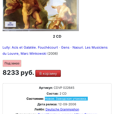
2 CD
Lully: Acis et Galatée. Fouchécourt · Gens · Naouri. Les Musiciens
du Louvre, Marc Minkowski
(2006)
Под заказ
8233 руб.
В корзину
Артикул:
CDVP 022645
Состав:
2 CD
Состояние:
Новое. Заводская упаковка.
Дата релиза:
12-09-2006
Лейбл:
Deutsche Grammophon