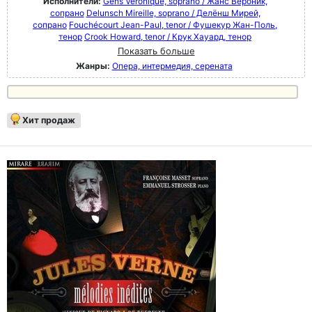
Исполнители:
Gens Véronique, soprano / Жанс Вероник,
сопрано
Delunsch Mireille, soprano / Делёнш Мирей,
сопрано
Fouchécourt Jean-Paul, tenor / Фушекур Жан-Поль,
тенор
Crook Howard, tenor / Крук Хауард, тенор
Показать больше
Жанры:
Опера, интермедия, серената
Хит продаж