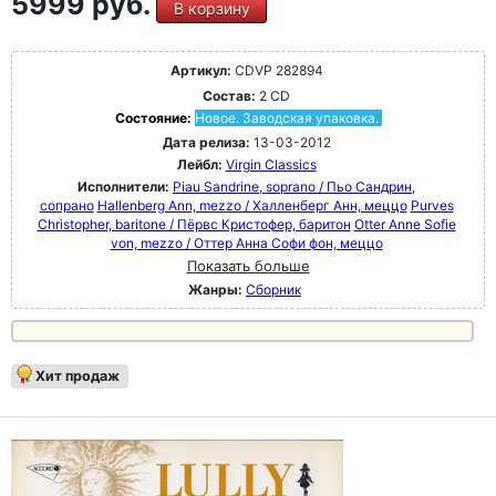
5999 руб.
В корзину
Артикул:
CDVP 282894
Состав:
2 CD
Состояние:
Новое. Заводская упаковка.
Дата релиза:
13-03-2012
Лейбл:
Virgin Classics
Исполнители:
Piau Sandrine, soprano / Пьо Сандрин,
сопрано
Hallenberg Ann, mezzo / Халленберг Анн, меццо
Purves
Christopher, baritone / Пёрвс Кристофер, баритон
Otter Anne Sofie
von, mezzo / Оттер Анна Софи фон, меццо
Показать больше
Жанры:
Сборник
Хит продаж