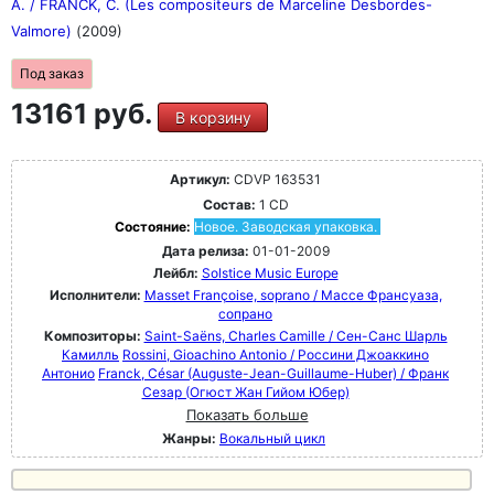
A. / FRANCK, C. (Les compositeurs de Marceline Desbordes-
Valmore)
(2009)
Под заказ
13161 руб.
В корзину
Артикул:
CDVP 163531
Состав:
1 CD
Состояние:
Новое. Заводская упаковка.
Дата релиза:
01-01-2009
Лейбл:
Solstice Music Europe
Исполнители:
Masset Françoise, soprano / Массе Франсуаза,
сопрано
Композиторы:
Saint-Saëns, Charles Camille / Сен-Санс Шарль
Камилль
Rossini, Gioachino Antonio / Россини Джоаккино
Антонио
Franck, César (Auguste-Jean-Guillaume-Huber) / Франк
Сезар (Огюст Жан Гийом Юбер)
Показать больше
Жанры:
Вокальный цикл