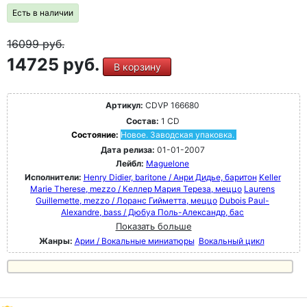
Есть в наличии
16099
руб.
14725 руб.
В корзину
Артикул:
CDVP 166680
Состав:
1 CD
Состояние:
Новое. Заводская упаковка.
Дата релиза:
01-01-2007
Лейбл:
Maguelone
Исполнители:
Henry Didier, baritone / Анри Дидье, баритон
Keller
Marie Therese, mezzo / Келлер Мария Тереза, меццо
Laurens
Guillemette, mezzo / Лоранс Гийметта, меццо
Dubois Paul-
Alexandre, bass / Дюбуа Поль-Александр, бас
Показать больше
Жанры:
Арии / Вокальные миниатюры
Вокальный цикл