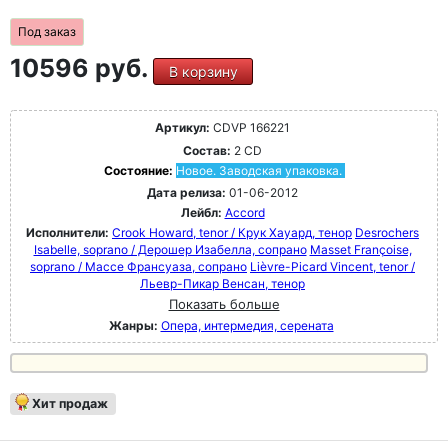
Под заказ
10596 руб.
В корзину
Артикул:
CDVP 166221
Состав:
2 CD
Состояние:
Новое. Заводская упаковка.
Дата релиза:
01-06-2012
Лейбл:
Accord
Исполнители:
Crook Howard, tenor / Крук Хауард, тенор
Desrochers
Isabelle, soprano / Дерошер Изабелла, сопрано
Masset Françoise,
soprano / Массе Франсуаза, сопрано
Lièvre-Picard Vincent, tenor /
Льевр-Пикар Венсан, тенор
Показать больше
Жанры:
Опера, интермедия, серената
Хит продаж