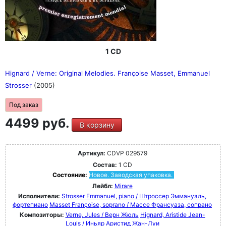
1 CD
Hignard / Verne: Original Melodies. Françoise Masset, Emmanuel
Strosser
(2005)
Под заказ
4499 руб.
В корзину
Артикул:
CDVP 029579
Состав:
1 CD
Состояние:
Новое. Заводская упаковка.
Лейбл:
Mirare
Исполнители:
Strosser Emmanuel, piano / Штроссер Эммануэль,
фортепиано
Masset Françoise, soprano / Массе Франсуаза, сопрано
Композиторы:
Verne, Jules / Верн Жюль
Hignard, Aristide Jean-
Louis / Иньяр Аристид Жан-Луи