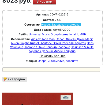
8023 руб.
В корзину
Артикул:
CDVP 022616
Состав:
2 CD
Состояние:
Новое. Заводская упаковка.
Дата релиза:
09-05-2000
Лейбл:
Universal Music Group International (UMGI)
Исполнители:
Ainsley John Mark, tenor / Эйнсли Джон Марк,
тенор
Smythe Russell, baritone / Смит Расселл, баритон
Gens
Véronique, soprano / Жанс Вероник, сопрано
Delunsch Mireille,
soprano / Делёнш Мирей, сопрано
Показать больше
Жанры:
Опера, интермедия, серената
Хит продаж