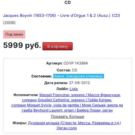
CD
Jacques Boyvin (1653-1706) - Livre d'Orgue 1 & 2 (Ausz.) (CD)
(2006)
Под заказ
5999 руб.
В корзину
Артикул:
CDVP 143894
Состав:
CD
Состояние:
Новое. Заводская упаковка.
Дата релиза:
27-06-2012
Лейбл:
Ligia
Исполнители:
Masset Françoise, soprano / Массе Франсуаза,
сопрано
Greuillet Catherine, soprano / Грёйе Катрин,
сопрано
Moquet Sylvie, viola da gamba / Моке Сильви, виола да
гамба
Beyhurst Laurent, organ / Бейюр Лоран, орган
Показать больше
Жанры:
Духовная музыка (Страсти, Мессы, Реквиемы и т.д.)
Орган соло