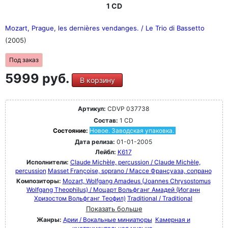
1 CD
Mozart, Prague, les dernières vendanges. / Le Trio di Bassetto
(2005)
Под заказ
5999 руб.
В корзину
Артикул:
CDVP 037738
Состав:
1 CD
Состояние:
Новое. Заводская упаковка.
Дата релиза:
01-01-2005
Лейбл:
K617
Исполнители:
Claude Michèle, percussion / Claude Michèle,
percussion
Masset Françoise, soprano / Массе Франсуаза, сопрано
Композиторы:
Mozart, Wolfgang Amadeus (Joannes Chrysostomus
Wolfgang Theophilus) / Моцарт Вольфганг Амадей (Иоганн
Хризостом Вольфганг Теофил)
Traditional / Traditional
Показать больше
Жанры:
Арии / Вокальные миниатюры
Камерная и