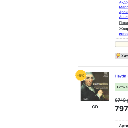
Андр
Марл
Арпи
Анне
Пока
Жан
инте
Хит
-9%
Haydn 
Есть 
8749
CD
797
Арти