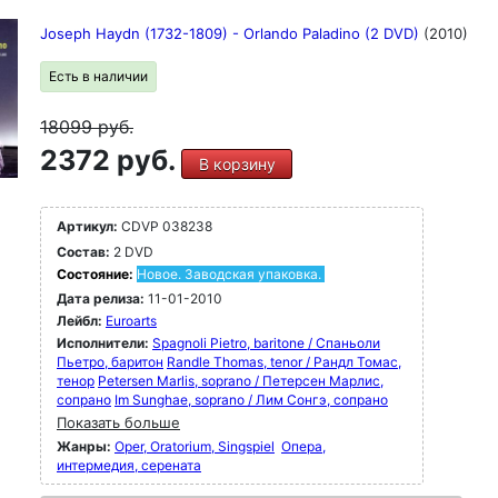
Joseph Haydn (1732-1809) - Orlando Paladino (2 DVD)
(2010)
Есть в наличии
18099
руб.
2372 руб.
В корзину
Артикул:
CDVP 038238
Состав:
2 DVD
Состояние:
Новое. Заводская упаковка.
Дата релиза:
11-01-2010
Лейбл:
Euroarts
Исполнители:
Spagnoli Pietro, baritone / Спаньоли
Пьетро, баритон
Randle Thomas, tenor / Рандл Томас,
тенор
Petersen Marlis, soprano / Петерсен Марлис,
сопрано
Im Sunghae, soprano / Лим Сонгэ, сопрано
Показать больше
Жанры:
Oper, Oratorium, Singspiel
Опера,
интермедия, серената