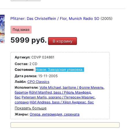
Pfitzner: Das Christelflein / Flor, Munich Radio SO
(2005)
Под заказ
5999 руб.
В корзину
Артикул:
CDVP 024861
Состав:
2 CD
Состояние:
Новое. Заводская упаковка.
Дата релиза:
15-11-2005
Лейбл:
CPO Classics
Исполнители:
Volle Michael, baritone / Фолле Михель,
баритон
Röhrl Manfred, bass / Рёрль Манфред,
бас
Petersen Marlis, soprano / Петерсен Марлис,
сопрано
Hörl Andreas, bass / Хёрл Андреас, бас
Показать больше
Жанры:
Опера, интермедия, серената