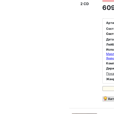
2 CD
609
Арти
Сост
Сост
Дата
Лейб
Испо
Марл
Янин
Комп
Дир
Пока
Жан
Хит