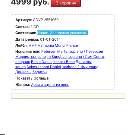
4999 руб.
В корзину
Артикул:
CDVP 2551960
Состав:
1 CD
Состояние:
Новое. Заводская упаковка.
Дата релиза:
01-01-2014
Лейбл:
HMF Harmonia Mundi France
Исполнители:
Petersen Marlis, soprano / Петерсен
Марлис, сопрано
Im Sunghae, soprano / Лим Сонгэ,
сопрано
Behle Daniel, tenor / Беле Даниэль,
тенор
Schmutzhard Daniel, baritone / Шмуцхард
Даниель, баритон
Показать больше
Жанры:
Арии и сцены из опер