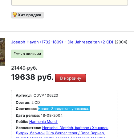
Хит продаж
Joseph Haydn (1732-1809) - Die Jahreszeiten (2 CD)
(2004)
Есть в наличии
21449
руб.
19638 руб.
В корзину
Артикул:
CDVP 106220
Состав:
2 CD
Состояние:
Новое. Заводская упаковка.
Дата релиза:
18-08-2004
Лейбл:
Harmonia Mundi
Исполнители:
Henschel Dietrich, baritone / Хеншель
Дитрих, баритон
Güra Werner, tenor / Гюра Вернер,