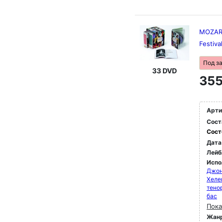
MOZART
Festiva
Под з
33 DVD
355
Арти
Сост
Сост
Дата
Лейб
Испо
Джон
Хеле
тено
бас
Пока
Жан