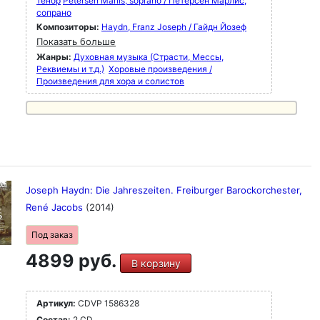
тенор
Petersen Marlis, soprano / Петерсен Марлис,
сопрано
Композиторы:
Haydn, Franz Joseph / Гайдн Йозеф
Показать больше
Жанры:
Духовная музыка (Страсти, Мессы,
Реквиемы и т.д.)
Хоровые произведения /
Произведения для хора и солистов
Joseph Haydn: Die Jahreszeiten. Freiburger Barockorchester,
René Jacobs
(2014)
Под заказ
4899 руб.
В корзину
Артикул:
CDVP 1586328
Состав:
2 CD