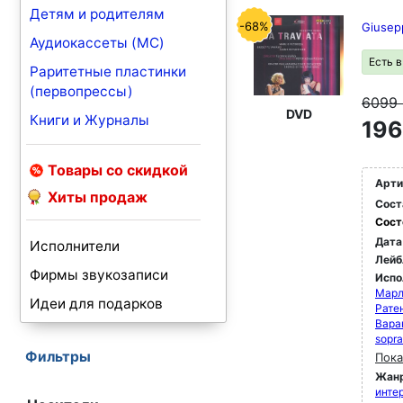
Детям и родителям
-68%
Giusepp
Аудиокассеты (MC)
Есть 
Раритетные пластинки
(первопрессы)
6099
DVD
Книги и Журналы
196
Товары со скидкой
Арти
Хиты продаж
Сост
Сост
Дата
Исполнители
Лейб
Фирмы звукозаписи
Испо
Марл
Идеи для подарков
Рате
Вара
sopr
Фильтры
Пока
Жан
инте