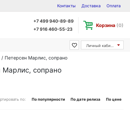
Контакты
Доставка
Оплата
+7 499 940-89-89
Корзина
(0)
+7 916 460-55-23
Личный кабинет
o / Петерсен Марлис, сопрано
н Марлис, сопрано
ртировать по:
По популярности
По дате релиза
По цене