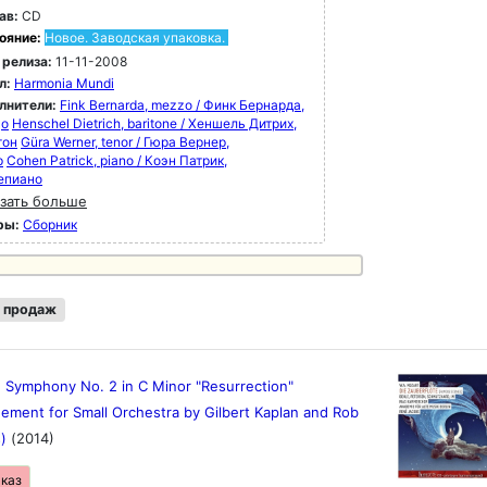
ав:
CD
ояние:
Новое. Заводская упаковка.
 релиза:
11-11-2008
л:
Harmonia Mundi
лнители:
Fink Bernarda, mezzo / Финк Бернарда,
цо
Henschel Dietrich, baritone / Хеншель Дитрих,
тон
Güra Werner, tenor / Гюра Вернер,
р
Cohen Patrick, piano / Коэн Патрик,
епиано
зать больше
ры:
Сборник
 продаж
: Symphony No. 2 in C Minor "Resurrection"
ement for Small Orchestra by Gilbert Kaplan and Rob
s)
(2014)
аказ