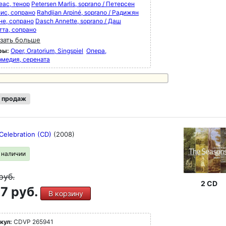
еас, тенор
Petersen Marlis, soprano / Петерсен
ис, сопрано
Rahdjian Arpiné, soprano / Радижян
не, сопрано
Dasch Annette, soprano / Даш
тта, сопрано
зать больше
ры:
Oper, Oratorium, Singspiel
Опера,
рмедия, серената
 продаж
Celebration (CD)
(2008)
в наличии
руб.
2 CD
7 руб.
В корзину
кул:
CDVP 265941