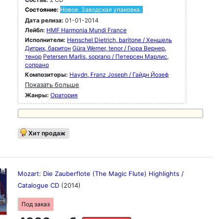
Состояние:
Новое. Заводская упаковка.
Дата релиза:
01-01-2014
Лейбл:
HMF Harmonia Mundi France
Исполнители:
Henschel Dietrich, baritone / Хеншель
Дитрих, баритон
Güra Werner, tenor / Гюра Вернер,
тенор
Petersen Marlis, soprano / Петерсен Марлис,
сопрано
Композиторы:
Haydn, Franz Joseph / Гайдн Йозеф
Показать больше
Жанры:
Оратория
Хит продаж
Mozart: Die Zauberflote (The Magic Flute) Highlights /
Catalogue CD
(2014)
Под заказ