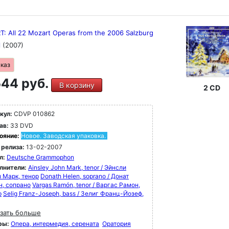
: All 22 Mozart Operas from the 2006 Salzburg
l
(2007)
аказ
44 руб.
В корзину
2 CD
кул:
CDVP 010862
ав:
33 DVD
ояние:
Новое. Заводская упаковка.
 релиза:
13-02-2007
л:
Deutsche Grammophon
лнители:
Ainsley John Mark, tenor / Эйнсли
 Марк, тенор
Donath Helen, soprano / Донат
н, сопрано
Vargas Ramón, tenor / Варгас Рамон,
р
Selig Franz-Joseph, bass / Зелиг Франц-Йозеф,
зать больше
ры:
Опера, интермедия, серената
Оратория