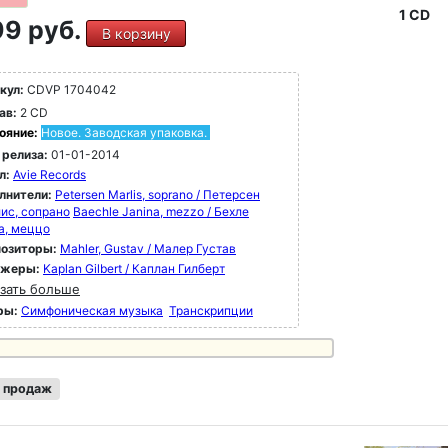
1 CD
9 руб.
В корзину
кул:
CDVP 1704042
ав:
2 CD
ояние:
Новое. Заводская упаковка.
 релиза:
01-01-2014
л:
Avie Records
лнители:
Petersen Marlis, soprano / Петерсен
ис, сопрано
Baechle Janina, mezzo / Бехле
а, меццо
озиторы:
Mahler, Gustav / Малер Густав
ижеры:
Kaplan Gilbert / Каплан Гилберт
зать больше
ры:
Симфоническая музыка
Транскрипции
 продаж