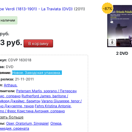
-87%
e Verdi (1813-1901) - La Traviata (DVD)
(2011)
в наличии
руб.
3 руб.
В корзину
2 DVD
кул:
CDVP 163018
ав:
DVD
ояние:
Новое. Заводская упаковка.
 релиза:
21-11-2011
л:
Arthaus.
лнители:
Petersen Marlis, soprano / Петерсен
ис, сопрано
Rutherford James, baritone /
нфорд Джеймс, баритон
Varano Giuseppe, tenor /
но Джузеппе, тенор
Fehrs Kristina Antonie,
ano / Ферс Кристина Антония, сопрано
зать больше
ры:
Oper, Oratorium, Singspiel
Опера,
рмедия, серената