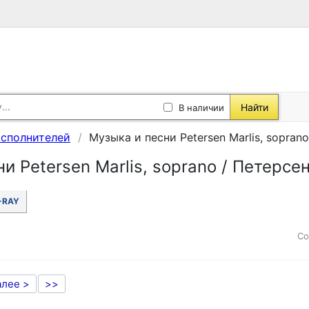
Найти
В наличии
исполнителей
Музыка и песни Petersen Marlis, sopran
и Petersen Marlis, soprano / Петерсе
-RAY
Со
алее >
>>