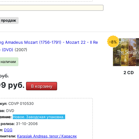
 продаж
-8%
ng Amadeus Mozart (1756-1791) - Mozart 22 - Il Re
e (DVD)
(2007)
в наличии
2 CD
руб.
9 руб.
В корзину
кул:
CDVP 010530
ав:
DVD
ояние:
Новое. Заводская упаковка.
 релиза:
31-10-2006
л:
DGG
лнители:
Karasiak Andreas, tenor / Карасяк