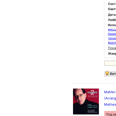
Сост
Сост
Дата
Лейб
Испо
мец
бари
тено
форт
Пока
Жан
Хит
Mahler
(Arrang
Mathe
Под з