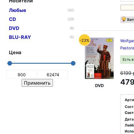
Носители
Любые
(42)
CD
(29)
Хит
DVD
(8)
BLU-RAY
(5)
-23%
Wolfga
Pastor
Цена
Есть 
6199
479
DVD
Арти
Сост
Сост
Дата
Лейб
Испо