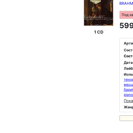
BRAHMS
Под з
599
1 CD
Арти
Сост
Сост
Дата
Лейб
Испо
тено
мец
бари
piano
Пока
Жан