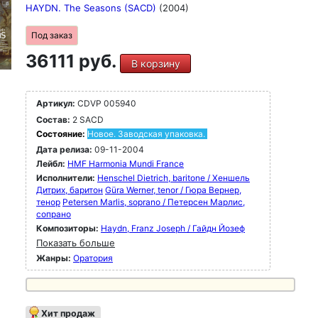
HAYDN. The Seasons (SACD)
(2004)
Под заказ
36111 руб.
В корзину
Артикул:
CDVP 005940
Состав:
2 SACD
Состояние:
Новое. Заводская упаковка.
Дата релиза:
09-11-2004
Лейбл:
HMF Harmonia Mundi France
Исполнители:
Henschel Dietrich, baritone / Хеншель
Дитрих, баритон
Güra Werner, tenor / Гюра Вернер,
тенор
Petersen Marlis, soprano / Петерсен Марлис,
сопрано
Композиторы:
Haydn, Franz Joseph / Гайдн Йозеф
Показать больше
Жанры:
Оратория
Хит продаж