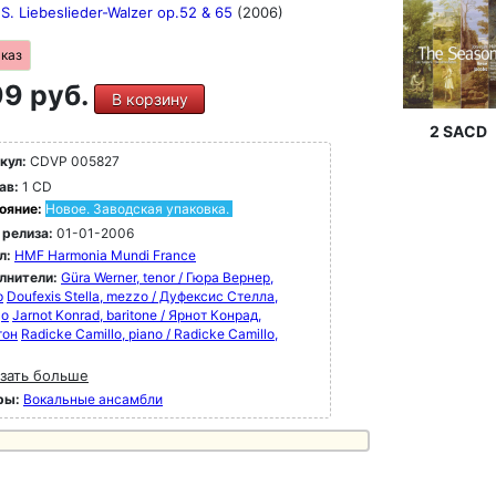
. Liebeslieder-Walzer op.52 & 65
(2006)
аказ
9 руб.
В корзину
2 SACD
кул:
CDVP 005827
ав:
1 CD
ояние:
Новое. Заводская упаковка.
 релиза:
01-01-2006
л:
HMF Harmonia Mundi France
лнители:
Güra Werner, tenor / Гюра Вернер,
р
Doufexis Stella, mezzo / Дуфексис Стелла,
цо
Jarnot Konrad, baritone / Ярнот Конрад,
тон
Radicke Camillo, piano / Radicke Camillo,
зать больше
ры:
Вокальные ансамбли