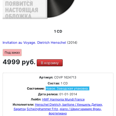
1 CD
Invitation au Voyage. Dietrich Henschel
(2014)
Под заказ
4999 руб.
В корзину
Артикул:
CDVP 1624713
Состав:
1 CD
Состояние:
Новое. Заводская упаковка.
Дата релиза:
01-01-2014
Лейбл:
HMF Harmonia Mundi France
Исполнители:
Henschel Dietrich, baritone / Хеншель Дитрих,
баритон
Schwinghammer Fritz, piano / Швингхаммер Фриц,
фортепиано