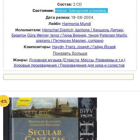
Состав:
2 CD
Состояние:
Новое. Заводская упаковка.
Дата релиза:
18-08-2004
Лейбл:
Harmonia Mundi
Исполнители:
Henschel Dietrich, baritone / Хеншель Дитрих,
баритон
Güra Werner, tenor / Гюра Вернер, тенор
Petersen Marlis,
soprano / Петерсен Марлис, сопрано
Композиторы:
Haydn, Franz Joseph / Гайдн Йозеф
Показать больше
Жанры:
Духовная музыка (Страсти, Мессы, Реквиемы и т.д.)
Хоровые произведения / Произведения для хора и солистов
-8%