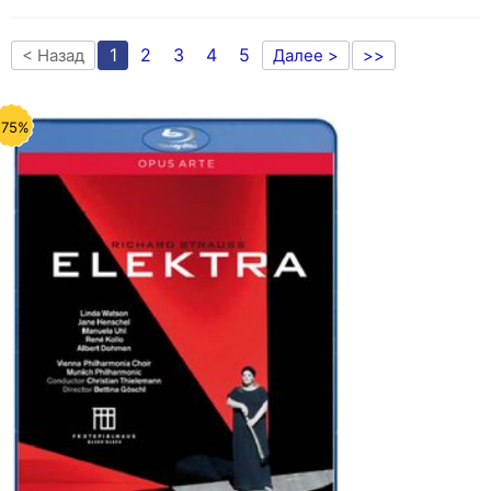
1
2
3
4
5
< Назад
Далее >
>>
-75%