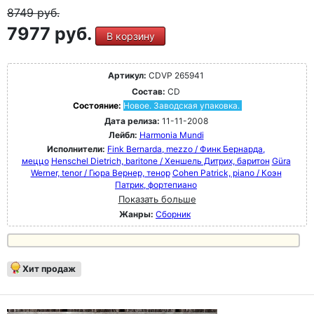
8749
руб.
7977 руб.
В корзину
Артикул:
CDVP 265941
Состав:
CD
Состояние:
Новое. Заводская упаковка.
Дата релиза:
11-11-2008
Лейбл:
Harmonia Mundi
Исполнители:
Fink Bernarda, mezzo / Финк Бернарда,
меццо
Henschel Dietrich, baritone / Хеншель Дитрих, баритон
Güra
Werner, tenor / Гюра Вернер, тенор
Cohen Patrick, piano / Коэн
Патрик, фортепиано
Показать больше
Жанры:
Сборник
Хит продаж