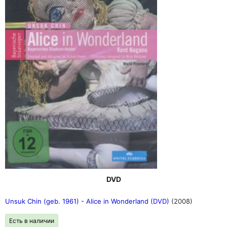
Песня Хеншель "Ich habe keineguten Nächte"
оказывается изумительно безумной, а ее внезапно
возникающие верхние ноты, словно молния, летят
прямо в задние ряды задние ряды. Линда Уотсон своим
большим голосом доказывает, что она более чем
справляется с трудностями заглавной партии. Не
только в "Allein! Weh, ganz allein", американка
демонстрирует силу, вокальную гибкость и большой
драматический талант"
(Арон Сайед, klassik. com)
DVD
Unsuk Chin (geb. 1961) - Alice in Wonderland (DVD)
(2008)
Есть в наличии