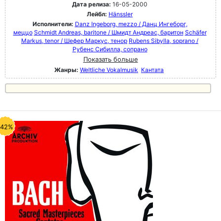
Дата релиза:
16-05-2000
Лейбл:
Hänssler
Исполнители:
Danz Ingeborg, mezzo / Данц Ингеборг,
меццо
Schmidt Andreas, baritone / Шмидт Андреас, баритон
Schäfer
Markus, tenor / Шефер Маркус, тенор
Rubens Sibylla, soprano /
Рубенс Сибилла, сопрано
Показать больше
Жанры:
Weltliche Vokalmusik
Кантата
-42%