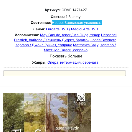
Артикул:
CDVP 1471427
Состав:
1 Blu-ray
Состояние:
Новое. Заводская упаковка.
Лейбл:
Euroarts DVD / Medici Arts DVD
Исполнители:
Mey Guy de, tenor / Ме Ги де, тенор
Henschel
Dietrich, baritone / Хеншель Дитрих, баритон
Jones Gwyneth,
soprano / Джонс Гуинет, сопрано
Matthews Sally, soprano /
Маттьюс Салли, сопрано
Показать больше
Жанры:
Опера, интермедия, серената