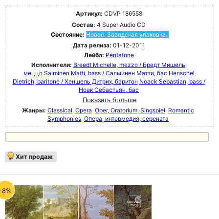
Артикул:
CDVP 186558
Состав:
4 Super Audio CD
Состояние:
Новое. Заводская упаковка.
Дата релиза:
01-12-2011
Лейбл:
Pentatone
Исполнители:
Breedt Michelle, mezzo / Бредт Мишель,
меццо
Salminen Matti, bass / Салминен Матти, бас
Henschel
Dietrich, baritone / Хеншель Дитрих, баритон
Noack Sebastian, bass /
Ноак Себастьян, бас
Показать больше
Жанры:
Classical
Opera
Oper, Oratorium, Singspiel
Romantic
Symphonies
Опера, интермедия, серената
Хит продаж
-8%