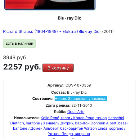
Blu-ray Dic
Richard Strauss (1864-1949) - Elektra (Blu-ray Dic)
(2011)
Есть в наличии
8949
руб.
2257 руб.
В корзину
Артикул:
CDVP 070359
Состав:
Blu-ray Dic
Состояние:
Новое. Заводская упаковка.
Дата релиза:
22-11-2010
Лейбл:
Opus Arte
Исполнители:
Kollo René, tenor / Колло Рене, тенор
Henschel
Dietrich, baritone / Хеншель Дитрих, баритон
Dohmen Albert, bass-
baritone / Домен Альберт, бас-баритон
Watson Linda, soprano /
Уотсон Линда, сопрано