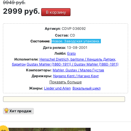
9949
руб.
2999 руб.
В корзину
Артикул:
CDVP 036092
Состав:
CD
Состояние:
Новое. Заводская упаковка.
Дата релиза:
13-08-2001
Лейбл:
Erato
Исполнители:
Henschel Dietrich, baritone / Хеншель Дитрих,
баритон
Gustav Mahler (1860-1911) / Gustav Mahler (1860-1911)
Композиторы:
Mahler, Gustav / Малер Густав
Дирижеры:
Nagano Kent / Нагано Кент
Показать больше
Жанры:
Lieder und Arien
Вокальный цикл
Хит продаж