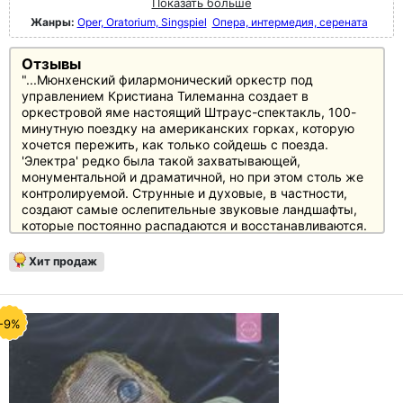
Показать больше
Жанры:
Oper, Oratorium, Singspiel
Опера, интермедия, серената
Отзывы
"...Мюнхенский филармонический оркестр под
управлением Кристиана Тилеманна создает в
оркестровой яме настоящий Штраус-спектакль, 100-
минутную поездку на американских горках, которую
хочется пережить, как только сойдешь с поезда.
'Электра' редко была такой захватывающей,
монументальной и драматичной, но при этом столь же
контролируемой. Струнные и духовые, в частности,
создают самые ослепительные звуковые ландшафты,
которые постоянно распадаются и восстанавливаются.
Грандиозная современность музыки Штрауса
становится здесь очевидной, и становится понятным
Хит продаж
тот шоковый эффект, который произвело это
произведение на публику после премьеры в 1909 году.
Пение в этой "Электре" также высочайшего уровня.
Альберт Дохмен (Орест), Линда Уотсон (Электра) и
-9%
Рене Колло (Эгист) хорошо известны по Байройту, а
Джейн Хеншель (Клитемнестра) - признанная
исполнительница Штрауса и Вагнера. Поэтому не стоит
беспокоиться о недостатке вокального присутствия.