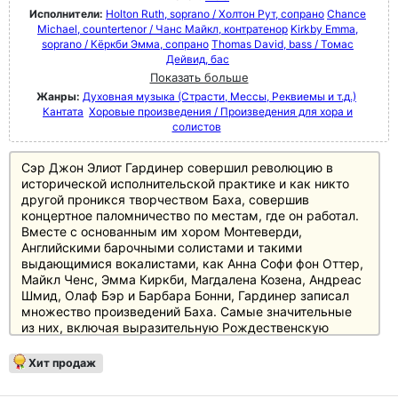
Исполнители:
Holton Ruth, soprano / Холтон Рут, сопрано
Chance
Michael, countertenor / Чанс Майкл, контратенор
Kirkby Emma,
soprano / Кёркби Эмма, сопрано
Thomas David, bass / Томас
Дейвид, бас
Показать больше
Жанры:
Духовная музыка (Страсти, Мессы, Реквиемы и т.д.)
Кантата
Хоровые произведения / Произведения для хора и
солистов
Сэр Джон Элиот Гардинер совершил революцию в
исторической исполнительской практике и как никто
другой проникся творчеством Баха, совершив
концертное паломничество по местам, где он работал.
Вместе с основанным им хором Монтеверди,
Английскими барочными солистами и такими
выдающимися вокалистами, как Анна Софи фон Оттер,
Майкл Ченс, Эмма Киркби, Магдалена Козена, Андреас
Шмид, Олаф Бэр и Барбара Бонни, Гардинер записал
множество произведений Баха. Самые значительные
из них, включая выразительную Рождественскую
ораторию, впечатляюще звучные "Страсти по святому
Матфею", "Страсти по святому Иоанну", Мессу си-
Хит продаж
минор и большой выбор кантат и мотетов, впервые
собраны вместе в ограниченном издании на 22