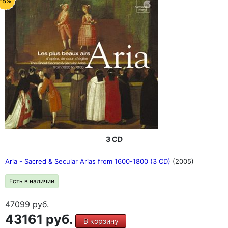
-8%
3 CD
Aria - Sacred & Secular Arias from 1600-1800 (3 CD)
(2005)
Есть в наличии
47099
руб.
43161 руб.
В корзину