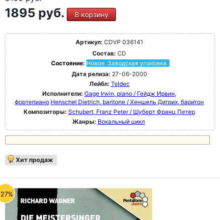
1895 руб.
В корзину
Артикул:
CDVP 036141
Состав:
CD
Состояние:
Новое. Заводская упаковка.
Дата релиза:
27-06-2000
Лейбл:
Teldec
Исполнители:
Gage Irwin, piano / Гейдж Ирвин,
фортепиано
Henschel Dietrich, baritone / Хеншель Дитрих, баритон
Композиторы:
Schubert, Franz Peter / Шуберт Франц Петер
Жанры:
Вокальный цикл
Хит продаж
-27%