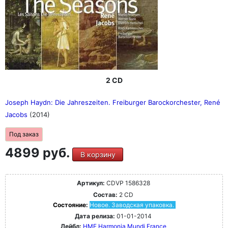
2 CD
Joseph Haydn: Die Jahreszeiten. Freiburger Barockorchester, René
Jacobs
(2014)
Под заказ
4899 руб.
В корзину
Артикул:
CDVP 1586328
Состав:
2 CD
Состояние:
Новое. Заводская упаковка.
Дата релиза:
01-01-2014
Лейбл:
HMF Harmonia Mundi France