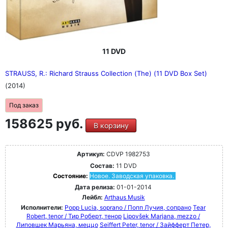
11 DVD
STRAUSS, R.: Richard Strauss Collection (The) (11 DVD Box Set)
(2014)
Под заказ
158625 руб.
В корзину
Артикул:
CDVP 1982753
Состав:
11 DVD
Состояние:
Новое. Заводская упаковка.
Дата релиза:
01-01-2014
Лейбл:
Arthaus Musik
Исполнители:
Popp Lucia, soprano / Попп Лучия, сопрано
Tear
Robert, tenor / Тир Роберт, тенор
Lipovšek Marjana, mezzo /
Липовшек Марьяна, меццо
Seiffert Peter, tenor / Зайфферт Петер,