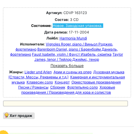
Артикул:
CDVP 163123
Состав:
3 CD
Состояние:
Новое. Заводская упаковка.
Дата релиза:
17-11-2004
Лейбл:
Harmonia Mundi
Исполнители:
Vignoles Roger, piano / Виньол Роджер,
фортепиано
Barenboim Daniel, piano / Баренбойм Даниэль,
фортепиано
Faust Isabelle, violin / Фауст Изабель, скрипка
Taylor
James, tenor / Тейлор Джеймс, тенор
Показать больше
Жанры:
Lieder und Arien
Арии и сцены из опер
Духовная музыка
(Страсти, Мессы, Реквиемы и т.д.)
Камерная и инструментальная
музыка
Клавесин соло
Концерт
Оркестровые произведения
Песни / Романсы
Сборник
Фортепьяно соло
Хоровые
произведения / Произведения для хора и солистов
Хит продаж