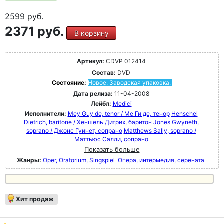
2599
руб.
2371 руб.
В корзину
Артикул:
CDVP 012414
Состав:
DVD
Состояние:
Новое. Заводская упаковка.
Дата релиза:
11-04-2008
Лейбл:
Medici
Исполнители:
Mey Guy de, tenor / Ме Ги де, тенор
Henschel
Dietrich, baritone / Хеншель Дитрих, баритон
Jones Gwyneth,
soprano / Джонс Гуинет, сопрано
Matthews Sally, soprano /
Маттьюс Салли, сопрано
Показать больше
Жанры:
Oper, Oratorium, Singspiel
Опера, интермедия, серената
Хит продаж