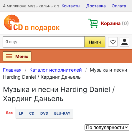
4 миллиона музыкальных записей на Виниле, CD и DVD
Контакты
Доставка
Оплата
Корзина
(0)
Найти
Меню
Главная
Каталог исполнителей
Музыка и песни
Harding Daniel / Хардинг Даньель
Музыка и песни Harding Daniel /
Хардинг Даньель
Все
LP
CD
DVD
BLU-RAY