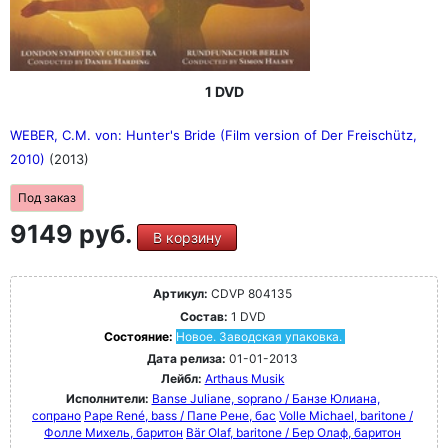
1 DVD
WEBER, C.M. von: Hunter's Bride (Film version of Der Freischütz,
2010)
(2013)
Под заказ
9149 руб.
В корзину
Артикул:
CDVP 804135
Состав:
1 DVD
Состояние:
Новое. Заводская упаковка.
Дата релиза:
01-01-2013
Лейбл:
Arthaus Musik
Исполнители:
Banse Juliane, soprano / Банзе Юлиана,
сопрано
Pape René, bass / Папе Рене, бас
Volle Michael, baritone /
Фолле Михель, баритон
Bär Olaf, baritone / Бер Олаф, баритон