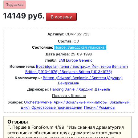
Под заказ
14149 руб.
В корзину
Артикул:
CDVP 651723
Состав:
CD
Состояние:
Новое. Заводская упаковка.
Дата релиза:
25-09-1998
Лейбл:
EMI Europe Generic
Исполнители:
Bostridge Ian, tenor / Бостридж Йен, тенор
Benjamin
Britten (1913-1976) / Benjamin Britten (1913-1976)
Композиторы:
Britten, (Edward) Benjamin / Бриттен (Эдуард)
Бенджамин
Дирижеры:
Harding Daniel / Хардинг Даньель
Показать больше
Жанры:
Orchesterwerke
Арии / Вокальные миниатюры
Вокальный
цикл
Оркестровые произведения
Песни / Романсы
Отзывы
Г. Перше в FonoForum 4/99: "Изысканная драматургия
этого диска объединяет двух драматизм этого диска