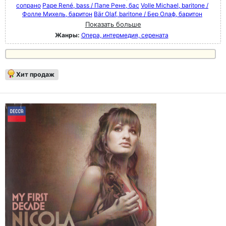
сопрано
Pape René, bass / Папе Рене, бас
Volle Michael, baritone /
Фолле Михель, баритон
Bär Olaf, baritone / Бер Олаф, баритон
Показать больше
Жанры:
Опера, интермедия, серената
Хит продаж