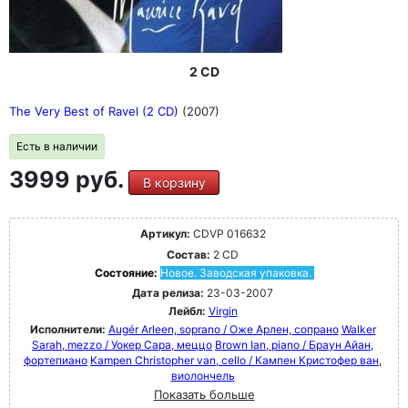
2 CD
The Very Best of Ravel (2 CD)
(2007)
Есть в наличии
3999 руб.
В корзину
Артикул:
CDVP 016632
Состав:
2 CD
Состояние:
Новое. Заводская упаковка.
Дата релиза:
23-03-2007
Лейбл:
Virgin
Исполнители:
Augér Arleen, soprano / Оже Арлен, сопрано
Walker
Sarah, mezzo / Уокер Сара, меццо
Brown Ian, piano / Браун Айан,
фортепиано
Kampen Christopher van, cello / Кампен Кристофер ван,
виолончель
Показать больше