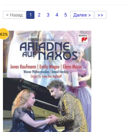
1
2
3
4
5
< Назад
Далее >
>>
-63%