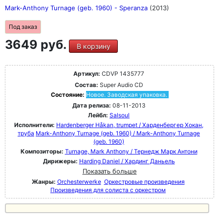
Mark-Anthony Turnage (geb. 1960) - Speranza
(2013)
Под заказ
3649 руб.
В корзину
Артикул:
CDVP 1435777
Состав:
Super Audio CD
Состояние:
Новое. Заводская упаковка.
Дата релиза:
08-11-2013
Лейбл:
Salsoul
Исполнители:
Hardenberger Håkan, trumpet / Харденбергер Хокан,
труба
Mark-Anthony Turnage (geb. 1960) / Mark-Anthony Turnage
(geb. 1960)
Композиторы:
Turnage, Mark Anthony / Тернедж Марк Антони
Дирижеры:
Harding Daniel / Хардинг Даньель
Показать больше
Жанры:
Orchesterwerke
Оркестровые произведения
Произведения для солиста с оркестром