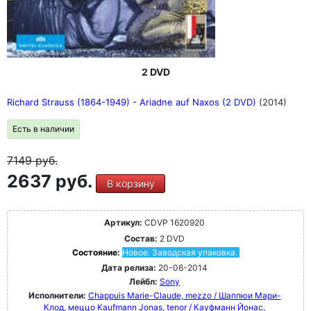
2 DVD
Richard Strauss (1864-1949) - Ariadne auf Naxos (2 DVD)
(2014)
Есть в наличии
7149
руб.
2637 руб.
В корзину
Артикул:
CDVP 1620920
Состав:
2 DVD
Состояние:
Новое. Заводская упаковка.
Дата релиза:
20-06-2014
Лейбл:
Sony
Исполнители:
Chappuis Marie-Claude, mezzo / Шаппюи Мари-
Клод, меццо
Kaufmann Jonas, tenor / Кауфманн Йонас,