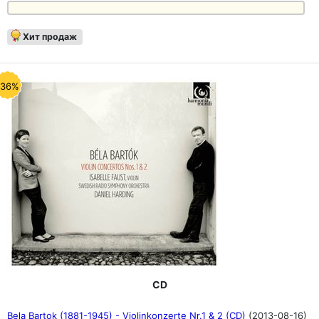
Хит продаж
-36%
CD
Bela Bartok (1881-1945) - Violinkonzerte Nr.1 & 2 (CD)
(2013-08-16)