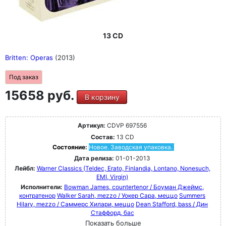
13 CD
Britten: Operas
(2013)
Под заказ
15658 руб.
В корзину
Артикул:
CDVP 697556
Состав:
13 CD
Состояние:
Новое. Заводская упаковка.
Дата релиза:
01-01-2013
Лейбл:
Warner Classics (Teldec, Erato, Finlandia, Lontano, Nonesuch,
EMI, Virgin)
Исполнители:
Bowman James, countertenor / Боуман Джеймс,
контратенор
Walker Sarah, mezzo / Уокер Сара, меццо
Summers
Hilary, mezzo / Саммерс Хилари, меццо
Dean Stafford, bass / Дин
Стаффорд, бас
Показать больше