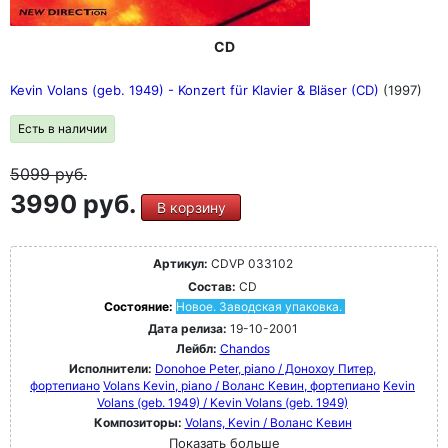
CD
Kevin Volans (geb. 1949) - Konzert für Klavier & Bläser (CD)
(1997)
Есть в наличии
5099
руб.
3990 руб.
В корзину
Артикул:
CDVP 033102
Состав:
CD
Состояние:
Новое. Заводская упаковка.
Дата релиза:
19-10-2001
Лейбл:
Chandos
Исполнители:
Donohoe Peter, piano / Донохоу Питер,
фортепиано
Volans Kevin, piano / Воланс Кевин, фортепиано
Kevin
Volans (geb. 1949) / Kevin Volans (geb. 1949)
Композиторы:
Volans, Kevin / Воланс Кевин
Показать больше