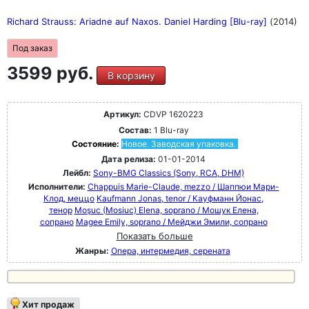
Richard Strauss: Ariadne auf Naxos. Daniel Harding [Blu-ray]
(2014)
Под заказ
3599 руб.
В корзину
Артикул:
CDVP 1620223
Состав:
1 Blu-ray
Состояние:
Новое. Заводская упаковка.
Дата релиза:
01-01-2014
Лейбл:
Sony-BMG Classics (Sony, RCA, DHM)
Исполнители:
Chappuis Marie-Claude, mezzo / Шаппюи Мари-
Клод, меццо
Kaufmann Jonas, tenor / Кауфманн Йонас,
тенор
Moşuc (Mosiuc) Elena, soprano / Мошук Елена,
сопрано
Magee Emily, soprano / Мейджи Эмили, сопрано
Показать больше
Жанры:
Опера, интермедия, серената
Хит продаж