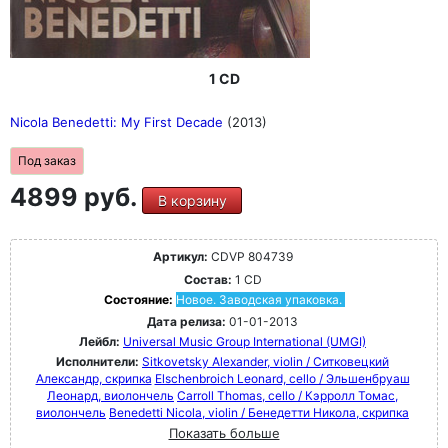
1 CD
Nicola Benedetti: My First Decade
(2013)
Под заказ
4899 руб.
В корзину
Артикул:
CDVP 804739
Состав:
1 CD
Состояние:
Новое. Заводская упаковка.
Дата релиза:
01-01-2013
Лейбл:
Universal Music Group International (UMGI)
Исполнители:
Sitkovetsky Alexander, violin / Ситковецкий
Александр, скрипка
Elschenbroich Leonard, cello / Эльшенбруаш
Леонард, виолончель
Carroll Thomas, cello / Кэрролл Томас,
виолончель
Benedetti Nicola, violin / Бенедетти Никола, скрипка
Показать больше