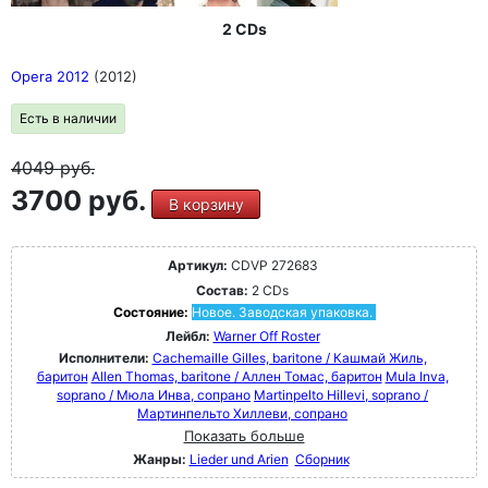
2 CDs
Opera 2012
(2012)
Есть в наличии
4049
руб.
3700 руб.
В корзину
Артикул:
CDVP 272683
Состав:
2 CDs
Состояние:
Новое. Заводская упаковка.
Лейбл:
Warner Off Roster
Исполнители:
Cachemaille Gilles, baritone / Кашмай Жиль,
баритон
Allen Thomas, baritone / Аллен Томас, баритон
Mula Inva,
soprano / Мюла Инва, сопрано
Martinpelto Hillevi, soprano /
Мартинпельто Хиллеви, сопрано
Показать больше
Жанры:
Lieder und Arien
Сборник