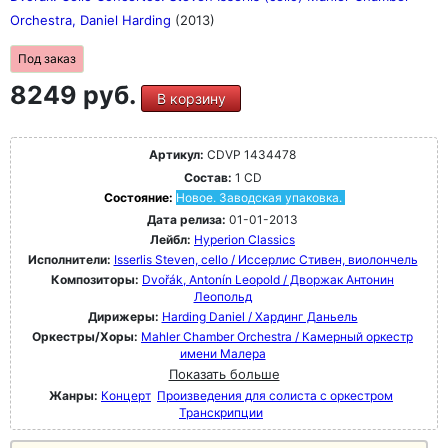
Orchestra, Daniel Harding
(2013)
Под заказ
8249 руб.
В корзину
Артикул:
CDVP 1434478
Состав:
1 CD
Состояние:
Новое. Заводская упаковка.
Дата релиза:
01-01-2013
Лейбл:
Hyperion Classics
Исполнители:
Isserlis Steven, cello / Иссерлис Стивен, виолончель
Композиторы:
Dvořák, Antonín Leopold / Дворжак Антонин
Леопольд
Дирижеры:
Harding Daniel / Хардинг Даньель
Оркестры/Хоры:
Mahler Chamber Orchestra / Камерный оркестр
имени Малера
Показать больше
Жанры:
Концерт
Произведения для солиста с оркестром
Транскрипции