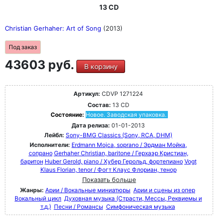
13 CD
Christian Gerhaher: Art of Song
(2013)
Под заказ
43603 руб.
В корзину
Артикул:
CDVP 1271224
Состав:
13 CD
Состояние:
Новое. Заводская упаковка.
Дата релиза:
01-01-2013
Лейбл:
Sony-BMG Classics (Sony, RCA, DHM)
Исполнители:
Erdmann Mojca, soprano / Эрдман Мойка,
сопрано
Gerhaher Christian, baritone / Герхаэр Кристиан,
баритон
Huber Gerold, piano / Хубер Герольд, фортепиано
Vogt
Klaus Florian, tenor / Фогт Клаус Флориан, тенор
Показать больше
Жанры:
Арии / Вокальные миниатюры
Арии и сцены из опер
Вокальный цикл
Духовная музыка (Страсти, Мессы, Реквиемы и
т.д.)
Песни / Романсы
Симфоническая музыка