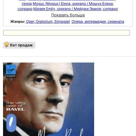
тенор
Moşuc (Mosiuc) Elena, soprano / Мошук Елена,
сопрано
Magee Emily, soprano / Мейджи Эмили, сопрано
Показать больше
Жанры:
Oper, Oratorium, Singspiel
Опера, интермедия, серената
Хит продаж