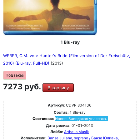
1 Blu-ray
WEBER, C.M. von: Hunter's Bride (Film version of Der Freischütz,
2010) (Blu-ray, Full-HD)
(2013)
Под заказ
7273 руб.
В корзину
Артикул:
CDVP 804136
Состав:
1 Blu-ray
Состояние:
Новое. Заводская упаковка.
Дата релиза:
01-01-2013
Лейбл:
Arthaus Musik
Исполнители:
Banse Juliane, soprano / Банзе Юлиана,