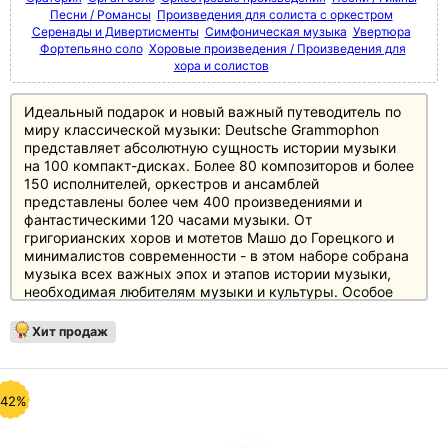
Песни / Романсы
Произведения для солиста с оркестром
Серенады и Дивертисменты
Симфоническая музыка
Увертюра
Фортепьяно соло
Хоровые произведения / Произведения для
хора и солистов
Идеальный подарок и новый важный путеводитель по
миру классической музыки: Deutsche Grammophon
представляет абсолютную сущность истории музыки
на 100 компакт-дисках. Более 80 композиторов и более
150 исполнителей, оркестров и ансамблей
представлены более чем 400 произведениями и
фантастическими 120 часами музыки. От
григорианских хоров и мотетов Машо до Горецкого и
минималистов современности - в этом наборе собрана
музыка всех важных эпох и этапов истории музыки,
необходимая любителям музыки и культуры. Особое
внимание уделено основному репертуару с великими
классиками и романтиками, а также XX веку, который
Хит продаж
представлен в боксе не менее чем 20 дисками.
Источником информации служит 250-страничный
полноцветный буклет с новым эссе британского автора
и музыкального критика Джереми Николаса, а также
-42%
краткими биографическими сведениями и
фотографиями каждого из представленных в боксе