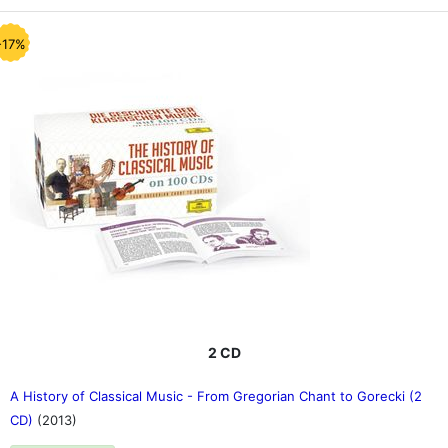
-17%
2 CD
A History of Classical Music - From Gregorian Chant to Gorecki (2
CD)
(2013)