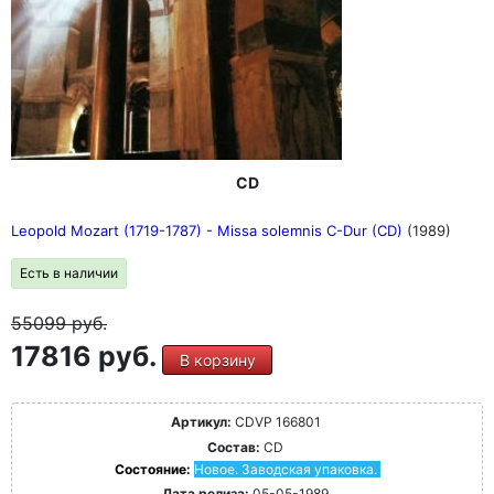
CD
Leopold Mozart (1719-1787) - Missa solemnis C-Dur (CD)
(1989)
Есть в наличии
55099
руб.
17816 руб.
В корзину
Артикул:
CDVP 166801
Состав:
CD
Состояние:
Новое. Заводская упаковка.
Дата релиза:
05-05-1989