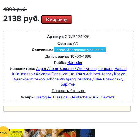
4899
руб.
2138 руб.
В корзину
Артикул:
CDVP 124026
Состав:
CD
Состояние:
Новое. Заводская упаковка.
Дата релиза:
10-08-1999
Лейбл:
Hänssler
Исполнители:
Augér Arleen, soprano / Оже Арлен, сопрано
Hamari
Julia, mezzo / Хамари Юлия, меццо
Kraus Adalbert, tenor / Краус
Адальберт, тенор
Schöne Wolfgang, baritone / Шён Вольфганг,
баритон
Показать больше
Жанры:
Baroque
Classical
Geistliche Musik
Кантата
-9%