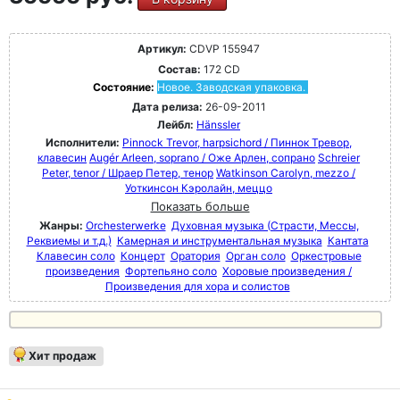
Артикул:
CDVP 155947
Состав:
172 CD
Состояние:
Новое. Заводская упаковка.
Дата релиза:
26-09-2011
Лейбл:
Hänssler
Исполнители:
Pinnock Trevor, harpsichord / Пиннок Тревор,
клавесин
Augér Arleen, soprano / Оже Арлен, сопрано
Schreier
Peter, tenor / Шраер Петер, тенор
Watkinson Carolyn, mezzo /
Уоткинсон Кэролайн, меццо
Показать больше
Жанры:
Orchesterwerke
Духовная музыка (Страсти, Мессы,
Реквиемы и т.д.)
Камерная и инструментальная музыка
Кантата
Клавесин соло
Концерт
Оратория
Орган соло
Оркестровые
произведения
Фортепьяно соло
Хоровые произведения /
Произведения для хора и солистов
Хит продаж