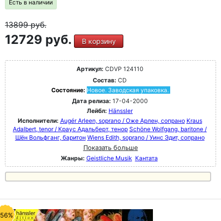
Есть в наличии
13899
руб.
12729 руб.
В корзину
Артикул:
CDVP 124110
Состав:
CD
Состояние:
Новое. Заводская упаковка.
Дата релиза:
17-04-2000
Лейбл:
Hänssler
Исполнители:
Augér Arleen, soprano / Оже Арлен, сопрано
Kraus
Adalbert, tenor / Краус Адальберт, тенор
Schöne Wolfgang, baritone /
Шён Вольфганг, баритон
Wiens Edith, soprano / Уинс Эдит, сопрано
Показать больше
Жанры:
Geistliche Musik
Кантата
-56%