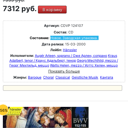
7999
руб.
7312 руб.
В корзину
Артикул:
CDVP 124107
Состав:
CD
Состояние:
Новое. Заводская упаковка.
Дата релиза:
15-03-2000
Лейбл:
Hänssler
Исполнители:
Augér Arleen, soprano / Оже Арлен, сопрано
Kraus
Adalbert, tenor / Краус Адальберт, тенор
Georg Mechthild, mezzo /
Георг Мехтильд, меццо
Watts Helen, mezzo / Уоттс Хелен, меццо
Показать больше
Жанры:
Baroque
Choral
Classical
Geistliche Musik
Кантата
-56%