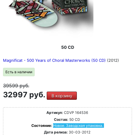
50 CD
Magnificat - 500 Years of Choral Masterworks (50 CD)
(2012)
Есть в наличии
39599
руб.
32997 руб.
В корзину
Артикул:
CDVP 164536
Состав:
50 CD
Состояние:
Новое. Заводская упаковка.
Дата релиза:
30-03-2012