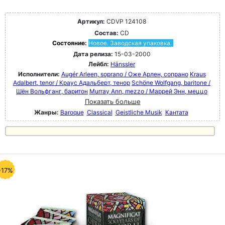
Артикул:
CDVP 124108
Состав:
CD
Состояние:
Новое. Заводская упаковка.
Дата релиза:
15-03-2000
Лейбл:
Hänssler
Исполнители:
Augér Arleen, soprano / Оже Арлен, сопрано
Kraus
Adalbert, tenor / Краус Адальберт, тенор
Schöne Wolfgang, baritone /
Шён Вольфганг, баритон
Murray Ann, mezzo / Маррей Энн, меццо
Показать больше
Жанры:
Baroque
Classical
Geistliche Musik
Кантата
-17%