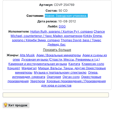
Артикул:
CDVP 254769
Состав:
50 CD
Состояние:
Новое. Заводская упаковка.
Дата релиза:
10-08-2012
Лейбл:
DGG
Исполнители:
Holton Ruth, soprano / Холтон Рут, сопрано
Chance
Michael, countertenor / Чанс Майкл, контратенор
Kirkby Emma,
soprano / Кёркби Эмма, сопрано
Thomas David, bass / Томас
Дейвид, бас
Показать больше
Жанры:
Alte Musik
Арии / Вокальные миниатюры
Арии и сцены из
опер
Духовная музыка (Страсти, Мессы, Реквиемы и т.д.)
Камерная и инструментальная музыка
Кантата
Клавесин соло
Концерт
Мадригал
Марши, Вальсы, Танцы, другие Оркестровые
миниатюры
Музыка к театральному спектаклю
Опера,
интермедия, серената
Оратория
Орган соло
Оркестровые
произведения
Увертюра
Хоровые произведения / Произведения
для хора и солистов
Хит продаж