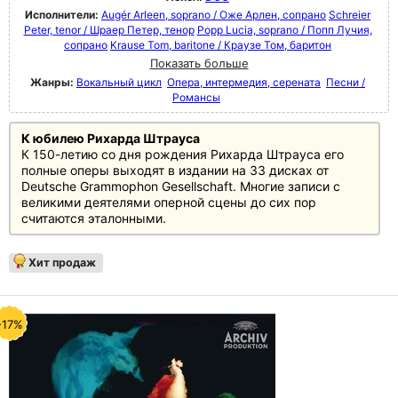
Исполнители:
Augér Arleen, soprano / Оже Арлен, сопрано
Schreier
Peter, tenor / Шраер Петер, тенор
Popp Lucia, soprano / Попп Лучия,
сопрано
Krause Tom, baritone / Краузе Том, баритон
Показать больше
Жанры:
Вокальный цикл
Опера, интермедия, серената
Песни /
Романсы
К юбилею Рихарда Штрауса
К 150-летию со дня рождения Рихарда Штрауса его
полные оперы выходят в издании на 33 дисках от
Deutsche Grammophon Gesellschaft. Многие записи с
великими деятелями оперной сцены до сих пор
считаются эталонными.
Хит продаж
-17%