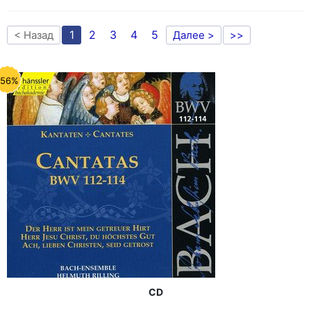
1
2
3
4
5
< Назад
Далее >
>>
-56%
CD