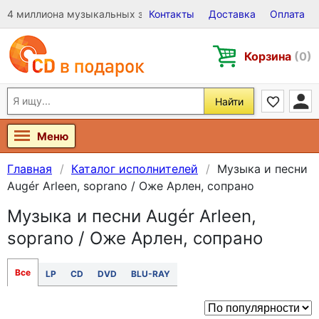
4 миллиона музыкальных записей на Виниле, CD и DVD
Контакты
Доставка
Оплата
Корзина
(0)
Найти
Меню
Главная
Каталог исполнителей
Музыка и песни
Augér Arleen, soprano / Оже Арлен, сопрано
Музыка и песни Augér Arleen,
soprano / Оже Арлен, сопрано
Все
LP
CD
DVD
BLU-RAY