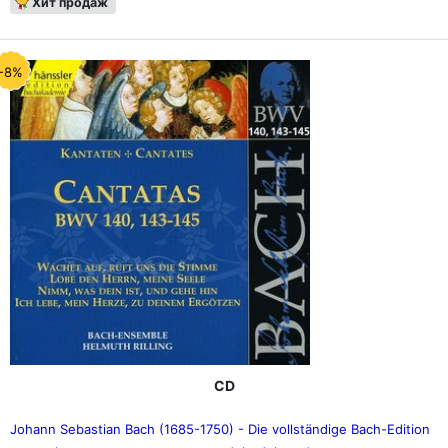
Хит продаж
-8%
CD
Johann Sebastian Bach (1685-1750) - Die vollständige Bach-Edition