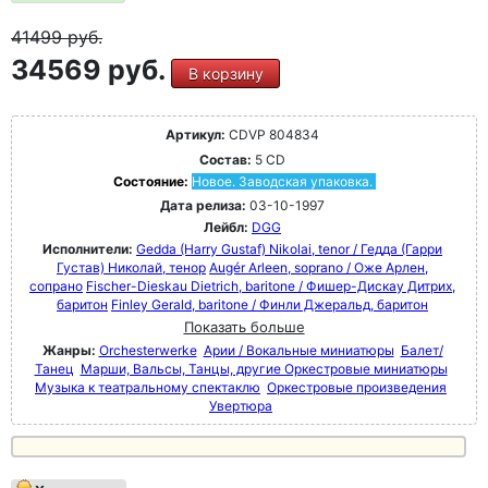
41499
руб.
34569 руб.
В корзину
Артикул:
CDVP 804834
Состав:
5 CD
Состояние:
Новое. Заводская упаковка.
Дата релиза:
03-10-1997
Лейбл:
DGG
Исполнители:
Gedda (Harry Gustaf) Nikolai, tenor / Гедда (Гарри
Густав) Николай, тенор
Augér Arleen, soprano / Оже Арлен,
сопрано
Fischer-Dieskau Dietrich, baritone / Фишер-Дискау Дитрих,
баритон
Finley Gerald, baritone / Финли Джеральд, баритон
Показать больше
Жанры:
Orchesterwerke
Арии / Вокальные миниатюры
Балет/
Танец
Марши, Вальсы, Танцы, другие Оркестровые миниатюры
Музыка к театральному спектаклю
Оркестровые произведения
Увертюра