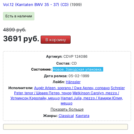
Vol.12 (Kantaten BWV 35 - 37) (CD)
(1999)
Есть в наличии
4899
руб.
3691 руб.
В корзину
Артикул:
CDVP 124086
Состав:
CD
Состояние:
Новое. Заводская упаковка.
Дата релиза:
05-02-1999
Лейбл:
Hänssler
Исполнители:
Augér Arleen, soprano / Оже Арлен, сопрано
Schreier
Peter, tenor / Шраер Петер, тенор
Watkinson Carolyn, mezzo /
Уоткинсон Кэролайн, меццо
Hamari Julia, mezzo / Хамари Юлия,
меццо
Показать больше
Жанры:
Classical
Кантата