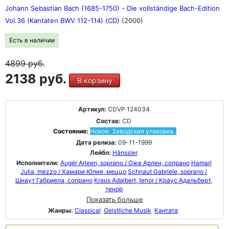
Johann Sebastian Bach (1685-1750) - Die vollständige Bach-Edition
Vol.36 (Kantaten BWV 112-114) (CD)
(2000)
Есть в наличии
4899
руб.
2138 руб.
В корзину
Артикул:
CDVP 124034
Состав:
CD
Состояние:
Новое. Заводская упаковка.
Дата релиза:
09-11-1999
Лейбл:
Hänssler
Исполнители:
Augér Arleen, soprano / Оже Арлен, сопрано
Hamari
Julia, mezzo / Хамари Юлия, меццо
Schnaut Gabriele, soprano /
Шнаут Габриела, сопрано
Kraus Adalbert, tenor / Краус Адальберт,
тенор
Показать больше
Жанры:
Classical
Geistliche Musik
Кантата