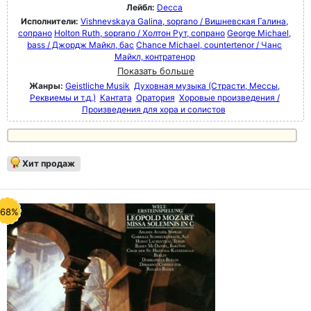
Лейбл:
Decca
Исполнители:
Vishnevskaya Galina, soprano / Вишневская Галина,
сопрано
Holton Ruth, soprano / Холтон Рут, сопрано
George Michael,
bass / Джордж Майкл, бас
Chance Michael, countertenor / Чанс
Майкл, контратенор
Показать больше
Жанры:
Geistliche Musik
Духовная музыка (Страсти, Мессы,
Реквиемы и т.д.)
Кантата
Оратория
Хоровые произведения /
Произведения для хора и солистов
Хит продаж
-68%