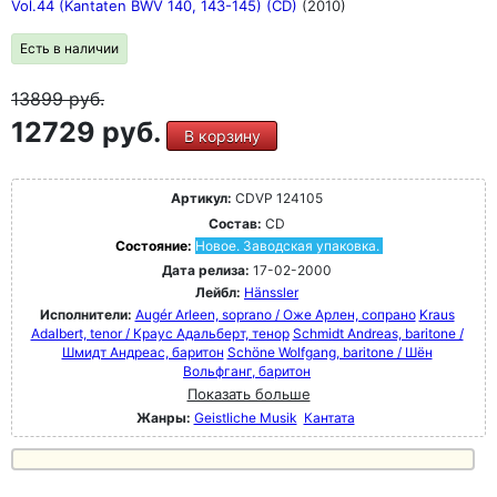
Vol.44 (Kantaten BWV 140, 143-145) (CD)
(2010)
Есть в наличии
13899
руб.
12729 руб.
В корзину
Артикул:
CDVP 124105
Состав:
CD
Состояние:
Новое. Заводская упаковка.
Дата релиза:
17-02-2000
Лейбл:
Hänssler
Исполнители:
Augér Arleen, soprano / Оже Арлен, сопрано
Kraus
Adalbert, tenor / Краус Адальберт, тенор
Schmidt Andreas, baritone /
Шмидт Андреас, баритон
Schöne Wolfgang, baritone / Шён
Вольфганг, баритон
Показать больше
Жанры:
Geistliche Musik
Кантата