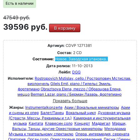
Есть в наличии
47549
руб.
39596 руб.
В корзину
Артикул:
CDVP 1271381
Состав:
2 CD
Состояние:
Новое. Заводская упаковка.
Дата релиза:
11-10-2013
Лейбл:
DGG
Исполнители:
Rostropovich Mstislav, cello / Ростропович Мстислав,
виолончель
Gilels Emil, piano / Гилельс Эмиль,
фортепиано
Obraztsova Elena, mezzo / Образцова Елена,
меццо
Berman Lazar, piano / Берман Лазарь, фортепиано
Показать больше
Жанры:
Instrumentalkonzerte
Арии / Вокальные миниатюры
Арии
и сцены из опер
Балет/Танец
Вокальный цикл
Духовная музыка
(Страсти, Мессы, Реквиемы и т.д.)
Камерная и инструментальная
музыка
Кантата
Клавесин соло
Концерт
Мадригал
Марши,
Вальсы, Танцы, другие Оркестровые миниатюры
Мелодрама
Музыка к театральному спектаклю
Опера, интермедия, серената
Оратория
Орган соло
Оркестровые произведения
Песни / Гимны