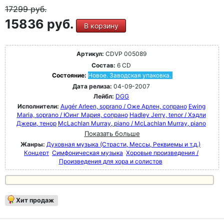
17299
руб.
15836 руб.
В корзину
Артикул:
CDVP 005089
Состав:
6 CD
Состояние:
Новое. Заводская упаковка.
Дата релиза:
04-09-2007
Лейбл:
DGG
Исполнители:
Augér Arleen, soprano / Оже Арлен, сопрано
Ewing
Maria, soprano / Юинг Мария, сопрано
Hadley Jerry, tenor / Хэдли
Джери, тенор
McLachlan Murray, piano / McLachlan Murray, piano
Показать больше
Жанры:
Духовная музыка (Страсти, Мессы, Реквиемы и т.д.)
Концерт
Симфоническая музыка
Хоровые произведения /
Произведения для хора и солистов
Хит продаж