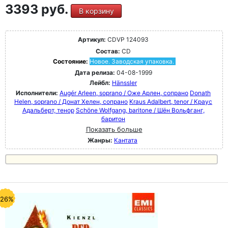
3393 руб.
В корзину
Артикул:
CDVP 124093
Состав:
CD
Состояние:
Новое. Заводская упаковка.
Дата релиза:
04-08-1999
Лейбл:
Hänssler
Исполнители:
Augér Arleen, soprano / Оже Арлен, сопрано
Donath
Helen, soprano / Донат Хелен, сопрано
Kraus Adalbert, tenor / Краус
Адальберт, тенор
Schöne Wolfgang, baritone / Шён Вольфганг,
баритон
Показать больше
Жанры:
Кантата
-26%