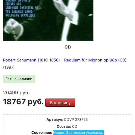
CD
Robert Schumann (1810-1856) - Requiem für Mignon op.98b (CD)
(1997)
Есть в наличии
20499
руб.
18767 руб.
В корзину
Артикул:
CDVP 278755
Состав:
CD
Состояние:
Новое. Заводская упаковка.