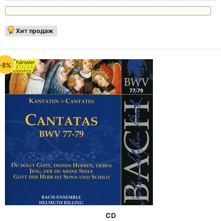
Хит продаж
-8%
CD