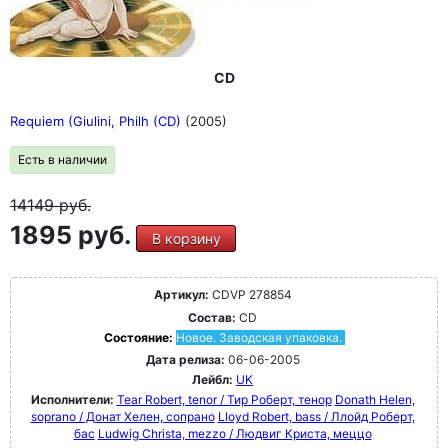
CD
Requiem (Giulini, Philh (CD)
(2005)
Есть в наличии
14149
руб.
1895 руб.
В корзину
Артикул:
CDVP 278854
Состав:
CD
Состояние:
Новое. Заводская упаковка.
Дата релиза:
06-06-2005
Лейбл:
UK
Исполнители:
Tear Robert, tenor / Тир Роберт, тенор
Donath Helen,
soprano / Донат Хелен, сопрано
Lloyd Robert, bass / Ллойд Роберт,
бас
Ludwig Christa, mezzo / Людвиг Криста, меццо