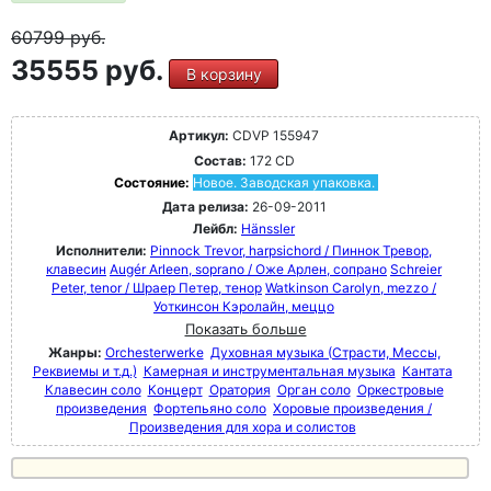
60799
руб.
35555 руб.
В корзину
Артикул:
CDVP 155947
Состав:
172 CD
Состояние:
Новое. Заводская упаковка.
Дата релиза:
26-09-2011
Лейбл:
Hänssler
Исполнители:
Pinnock Trevor, harpsichord / Пиннок Тревор,
клавесин
Augér Arleen, soprano / Оже Арлен, сопрано
Schreier
Peter, tenor / Шраер Петер, тенор
Watkinson Carolyn, mezzo /
Уоткинсон Кэролайн, меццо
Показать больше
Жанры:
Orchesterwerke
Духовная музыка (Страсти, Мессы,
Реквиемы и т.д.)
Камерная и инструментальная музыка
Кантата
Клавесин соло
Концерт
Оратория
Орган соло
Оркестровые
произведения
Фортепьяно соло
Хоровые произведения /
Произведения для хора и солистов