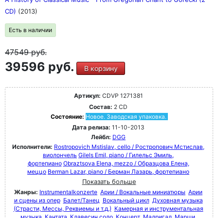
CD)
(2013)
Есть в наличии
47549
руб.
39596 руб.
В корзину
Артикул:
CDVP 1271381
Состав:
2 CD
Состояние:
Новое. Заводская упаковка.
Дата релиза:
11-10-2013
Лейбл:
DGG
Исполнители:
Rostropovich Mstislav, cello / Ростропович Мстислав,
виолончель
Gilels Emil, piano / Гилельс Эмиль,
фортепиано
Obraztsova Elena, mezzo / Образцова Елена,
меццо
Berman Lazar, piano / Берман Лазарь, фортепиано
Показать больше
Жанры:
Instrumentalkonzerte
Арии / Вокальные миниатюры
Арии
и сцены из опер
Балет/Танец
Вокальный цикл
Духовная музыка
(Страсти, Мессы, Реквиемы и т.д.)
Камерная и инструментальная
музыка
Кантата
Клавесин соло
Концерт
Мадригал
Марши,