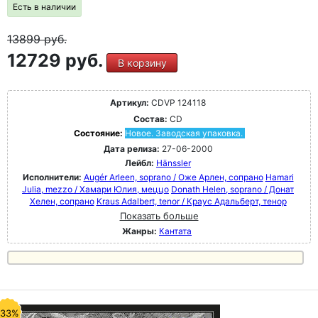
Есть в наличии
13899
руб.
12729 руб.
В корзину
Артикул:
CDVP 124118
Состав:
CD
Состояние:
Новое. Заводская упаковка.
Дата релиза:
27-06-2000
Лейбл:
Hänssler
Исполнители:
Augér Arleen, soprano / Оже Арлен, сопрано
Hamari
Julia, mezzo / Хамари Юлия, меццо
Donath Helen, soprano / Донат
Хелен, сопрано
Kraus Adalbert, tenor / Краус Адальберт, тенор
Показать больше
Жанры:
Кантата
-33%