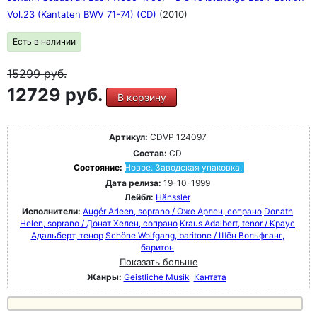
Vol.23 (Kantaten BWV 71-74) (CD)
(2010)
Есть в наличии
15299
руб.
12729 руб.
В корзину
Артикул:
CDVP 124097
Состав:
CD
Состояние:
Новое. Заводская упаковка.
Дата релиза:
19-10-1999
Лейбл:
Hänssler
Исполнители:
Augér Arleen, soprano / Оже Арлен, сопрано
Donath
Helen, soprano / Донат Хелен, сопрано
Kraus Adalbert, tenor / Краус
Адальберт, тенор
Schöne Wolfgang, baritone / Шён Вольфганг,
баритон
Показать больше
Жанры:
Geistliche Musik
Кантата