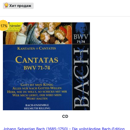
Хит продаж
-17%
CD
Johann Sebastian Bach (1685-1750) - Die vollständige Bach-Edition