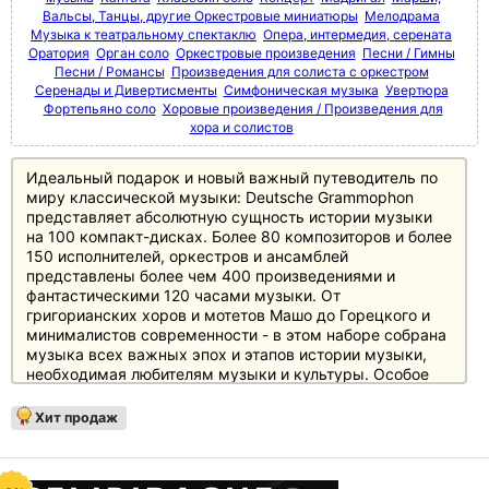
Вальсы, Танцы, другие Оркестровые миниатюры
Мелодрама
Музыка к театральному спектаклю
Опера, интермедия, серената
Оратория
Орган соло
Оркестровые произведения
Песни / Гимны
Песни / Романсы
Произведения для солиста с оркестром
Серенады и Дивертисменты
Симфоническая музыка
Увертюра
Фортепьяно соло
Хоровые произведения / Произведения для
хора и солистов
Идеальный подарок и новый важный путеводитель по
миру классической музыки: Deutsche Grammophon
представляет абсолютную сущность истории музыки
на 100 компакт-дисках. Более 80 композиторов и более
150 исполнителей, оркестров и ансамблей
представлены более чем 400 произведениями и
фантастическими 120 часами музыки. От
григорианских хоров и мотетов Машо до Горецкого и
минималистов современности - в этом наборе собрана
музыка всех важных эпох и этапов истории музыки,
необходимая любителям музыки и культуры. Особое
внимание уделено основному репертуару с великими
классиками и романтиками, а также XX веку, который
Хит продаж
представлен в боксе не менее чем 20 дисками.
Источником информации служит 250-страничный
полноцветный буклет с новым эссе британского автора