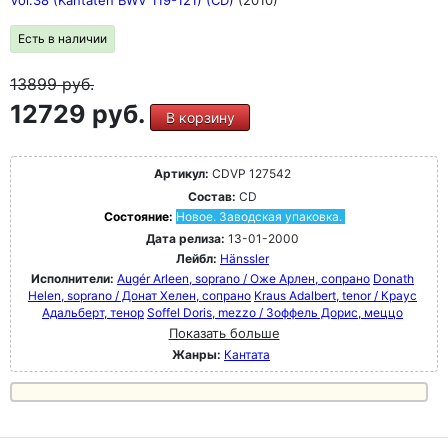
Vol.38 (Kantaten BWV 119-121) (CD)
(2010)
Есть в наличии
13899
руб.
12729 руб.
В корзину
Артикул:
CDVP 127542
Состав:
CD
Состояние:
Новое. Заводская упаковка.
Дата релиза:
13-01-2000
Лейбл:
Hänssler
Исполнители:
Augér Arleen, soprano / Оже Арлен, сопрано
Donath
Helen, soprano / Донат Хелен, сопрано
Kraus Adalbert, tenor / Краус
Адальберт, тенор
Soffel Doris, mezzo / Зоффель Дорис, меццо
Показать больше
Жанры:
Кантата