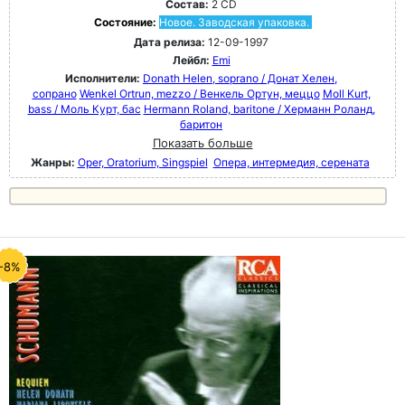
Состав:
2 CD
Состояние:
Новое. Заводская упаковка.
Дата релиза:
12-09-1997
Лейбл:
Emi
Исполнители:
Donath Helen, soprano / Донат Хелен,
сопрано
Wenkel Ortrun, mezzo / Венкель Ортун, меццо
Moll Kurt,
bass / Моль Курт, бас
Hermann Roland, baritone / Херманн Роланд,
баритон
Показать больше
Жанры:
Oper, Oratorium, Singspiel
Опера, интермедия, серената
-8%