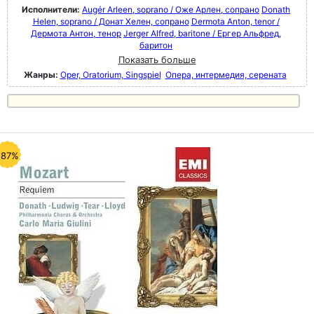
Исполнители:
Augér Arleen, soprano / Оже Арлен, сопрано
Donath
Helen, soprano / Донат Хелен, сопрано
Dermota Anton, tenor /
Дермота Антон, тенор
Jerger Alfred, baritone / Ергер Альфред,
баритон
Показать больше
Жанры:
Oper, Oratorium, Singspiel
Опера, интермедия, серената
-87%