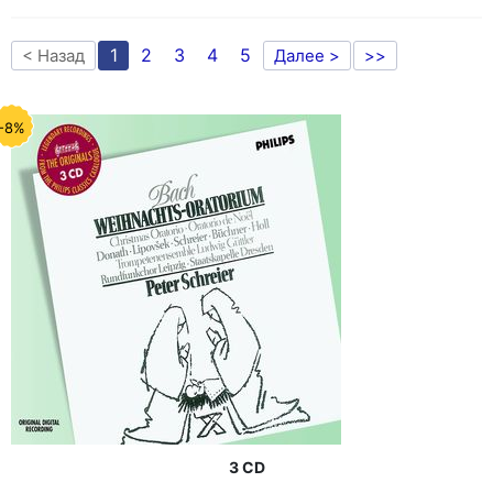
1
2
3
4
5
< Назад
Далее >
>>
-8%
3 CD