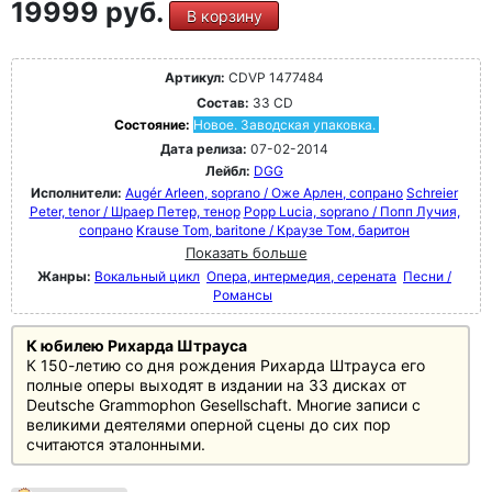
19999 руб.
В корзину
Артикул:
CDVP 1477484
Состав:
33 CD
Состояние:
Новое. Заводская упаковка.
Дата релиза:
07-02-2014
Лейбл:
DGG
Исполнители:
Augér Arleen, soprano / Оже Арлен, сопрано
Schreier
Peter, tenor / Шраер Петер, тенор
Popp Lucia, soprano / Попп Лучия,
сопрано
Krause Tom, baritone / Краузе Том, баритон
Показать больше
Жанры:
Вокальный цикл
Опера, интермедия, серената
Песни /
Романсы
К юбилею Рихарда Штрауса
К 150-летию со дня рождения Рихарда Штрауса его
полные оперы выходят в издании на 33 дисках от
Deutsche Grammophon Gesellschaft. Многие записи с
великими деятелями оперной сцены до сих пор
считаются эталонными.