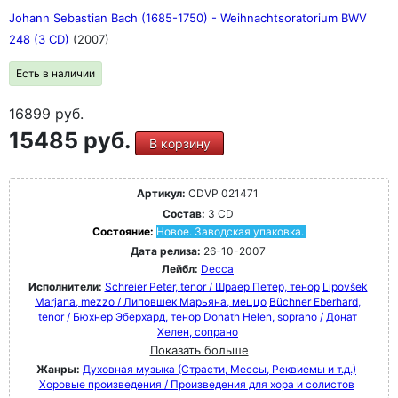
Johann Sebastian Bach (1685-1750) - Weihnachtsoratorium BWV
248 (3 CD)
(2007)
Есть в наличии
16899
руб.
15485 руб.
В корзину
Артикул:
CDVP 021471
Состав:
3 CD
Состояние:
Новое. Заводская упаковка.
Дата релиза:
26-10-2007
Лейбл:
Decca
Исполнители:
Schreier Peter, tenor / Шраер Петер, тенор
Lipovšek
Marjana, mezzo / Липовшек Марьяна, меццо
Büchner Eberhard,
tenor / Бюхнер Эберхард, тенор
Donath Helen, soprano / Донат
Хелен, сопрано
Показать больше
Жанры:
Духовная музыка (Страсти, Мессы, Реквиемы и т.д.)
Хоровые произведения / Произведения для хора и солистов