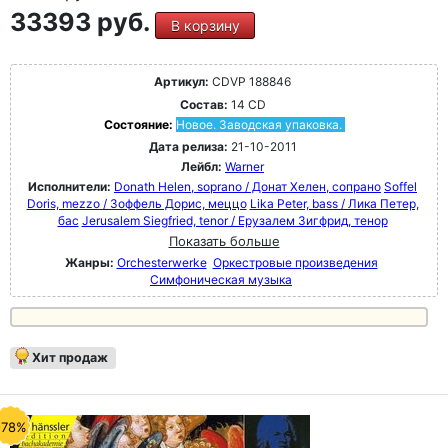
33393 руб.
В корзину
Артикул:
CDVP 188846
Состав:
14 CD
Состояние:
Новое. Заводская упаковка.
Дата релиза:
21-10-2011
Лейбл:
Warner
Исполнители:
Donath Helen, soprano / Донат Хелен, сопрано
Soffel
Doris, mezzo / Зоффель Дорис, меццо
Lika Peter, bass / Лика Петер,
бас
Jerusalem Siegfried, tenor / Ерузалем Зигфрид, тенор
Показать больше
Жанры:
Orchesterwerke
Оркестровые произведения
Симфоническая музыка
Хит продаж
-78%