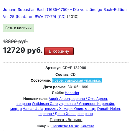
Johann Sebastian Bach (1685-1750) - Die vollständige Bach-Edition
Vol.25 (Kantaten BWV 77-79) (CD)
(2010)
Есть в наличии
13899
руб.
12729 руб.
В корзину
Артикул:
CDVP 124099
Состав:
CD
Состояние:
Новое. Заводская упаковка.
Дата релиза:
30-06-1999
Лейбл:
Hänssler
Исполнители:
Augér Arleen, soprano / Оже Арлен,
сопрано
Watkinson Carolyn, mezzo / Уоткинсон Кэролайн,
меццо
Hamari Julia, mezzo / Хамари Юлия, меццо
Donath Helen,
soprano / Донат Хелен, сопрано
Показать больше
Жанры:
Geistliche Musik
Кантата