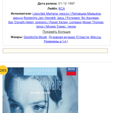
Дата релиза:
01-12-1997
Лейбл:
RCA
Исполнители:
Lipovšek Marjana, mezzo / Липовшек Марьяна,
меццо
Rootering Jan-Hendrik, bass / Ротеринг Ян-Хендрик,
бас
Donath Helen, soprano / Донат Хелен, сопрано
Moser Thomas,
tenor / Мозер Томас, тенор
Показать больше
Жанры:
Geistliche Musik
Духовная музыка (Страсти, Мессы,
Реквиемы и т.д.)
-26%