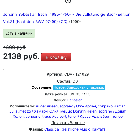
CD
Johann Sebastian Bach (1685-1750) - Die vollständige Bach-Edition
Vol.31 (Kantaten BWV 97-99) (CD)
(1999)
Есть в наличии
4899
руб.
2138 руб.
В корзину
Артикул:
CDVP 124029
Состав:
CD
Состояние:
Новое. Заводская упаковка.
Дата релиза:
09-09-1999
Лейбл:
Hänssler
Исполнители:
Augér Arleen, soprano / Оже Арлен, сопрано
Hamari
Julia, mezzo / Хамари Юлия, меццо
Donath Helen, soprano / Донат
Хелен, сопрано
Kraus Adalbert, tenor / Краус Адальберт, тенор
Показать больше
Жанры:
Classical
Geistliche Musik
Кантата