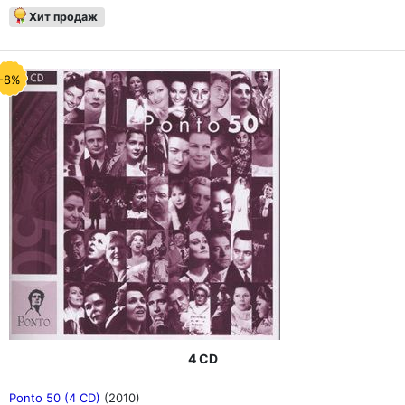
Хит продаж
-8%
4 CD
Ponto 50 (4 CD)
(2010)