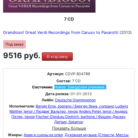
7 CD
Grandioso! Great Verdi Recordings from Caruso to Pavarotti
(2013)
Под заказ
9516 руб.
В корзину
Артикул:
CDVP 804788
Состав:
7 CD
Состояние:
Новое. Заводская упаковка.
Дата релиза:
01-01-2013
Лейбл:
Deutsche Grammophon
Исполнители:
Berger Erna, soprano / Бергер Эрна, сопрано
Ludwig
Walther, tenor / Людвиг Вальтер, тенор
Anders Peter, tenor / Андерс
Петер, тенор
Fischer-Dieskau Dietrich, baritone / Фишер-Дискау
Дитрих, баритон
Показать больше
Жанры:
Арии и сцены из опер
Духовная музыка (Страсти, Мессы,