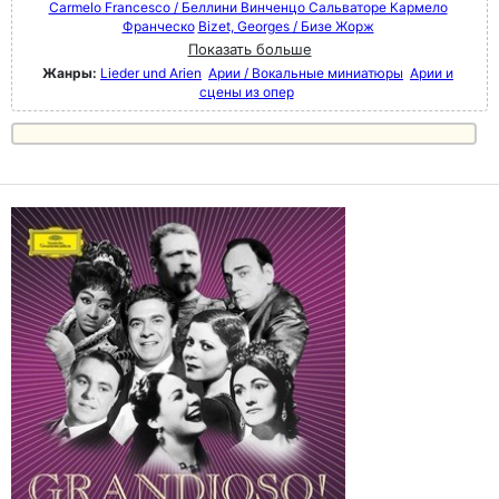
Carmelo Francesco / Беллини Винченцо Сальваторе Кармело
Франческо
Bizet, Georges / Бизе Жорж
Показать больше
Жанры:
Lieder und Arien
Арии / Вокальные миниатюры
Арии и
сцены из опер