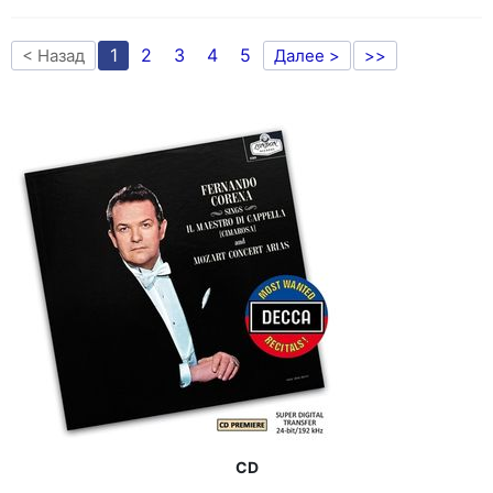
1
2
3
4
5
< Назад
Далее >
>>
CD