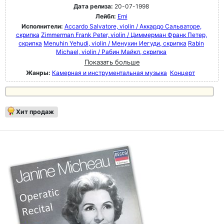
Дата релиза:
20-07-1998
Лейбл:
Emi
Исполнители:
Accardo Salvatore, violin / Аккардо Сальваторе,
скрипка
Zimmerman Frank Peter, violin / Циммерман Франк Петер,
скрипка
Menuhin Yehudi, violin / Менухин Иегуди, скрипка
Rabin
Michael, violin / Рабин Майкл, скрипка
Показать больше
Жанры:
Камерная и инструментальная музыка
Концерт
Хит продаж