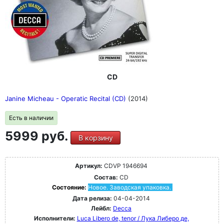
CD
Janine Micheau - Operatic Recital (CD)
(2014)
Есть в наличии
5999 руб.
В корзину
Артикул:
CDVP 1946694
Состав:
CD
Состояние:
Новое. Заводская упаковка.
Дата релиза:
04-04-2014
Лейбл:
Decca
Исполнители:
Luca Libero de, tenor / Лука Либеро де,