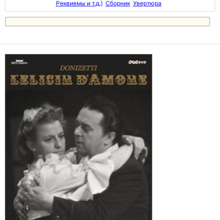
Реквиемы и т.д.)
Сборник
Увертюра