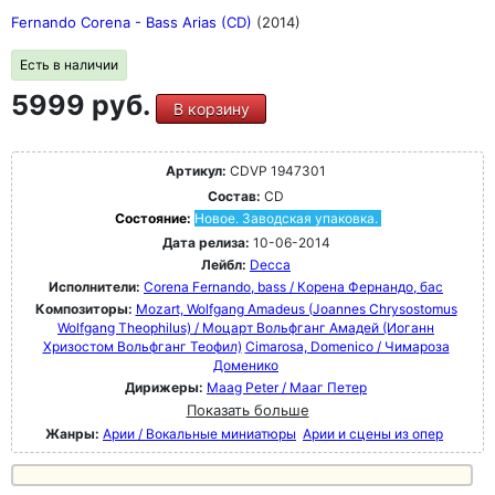
Fernando Corena - Bass Arias (CD)
(2014)
Есть в наличии
5999 руб.
В корзину
Артикул:
CDVP 1947301
Состав:
CD
Состояние:
Новое. Заводская упаковка.
Дата релиза:
10-06-2014
Лейбл:
Decca
Исполнители:
Corena Fernando, bass / Корена Фернандо, бас
Композиторы:
Mozart, Wolfgang Amadeus (Joannes Chrysostomus
Wolfgang Theophilus) / Моцарт Вольфганг Амадей (Иоганн
Хризостом Вольфганг Теофил)
Cimarosa, Domenico / Чимароза
Доменико
Дирижеры:
Maag Peter / Мааг Петер
Показать больше
Жанры:
Арии / Вокальные миниатюры
Арии и сцены из опер