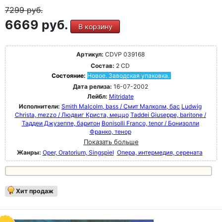
7299
руб.
6669 руб.
В корзину
Артикул:
CDVP 039168
Состав:
2 CD
Состояние:
Новое. Заводская упаковка.
Дата релиза:
16-07-2002
Лейбл:
Mitridate
Исполнители:
Smith Malcolm, bass / Смит Малколм, бас
Ludwig
Christa, mezzo / Людвиг Криста, меццо
Taddei Giuseppe, baritone /
Таддеи Джузеппе, баритон
Bonisolli Franco, tenor / Бонизолли
Франко, тенор
Показать больше
Жанры:
Oper, Oratorium, Singspiel
Опера, интермедия, серената
Хит продаж