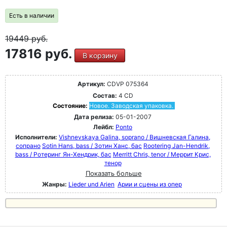
Есть в наличии
19449
руб.
17816 руб.
В корзину
Артикул:
CDVP 075364
Состав:
4 CD
Состояние:
Новое. Заводская упаковка.
Дата релиза:
05-01-2007
Лейбл:
Ponto
Исполнители:
Vishnevskaya Galina, soprano / Вишневская Галина,
сопрано
Sotin Hans, bass / Зотин Ханс, бас
Rootering Jan-Hendrik,
bass / Ротеринг Ян-Хендрик, бас
Merritt Chris, tenor / Меррит Крис,
тенор
Показать больше
Жанры:
Lieder und Arien
Арии и сцены из опер