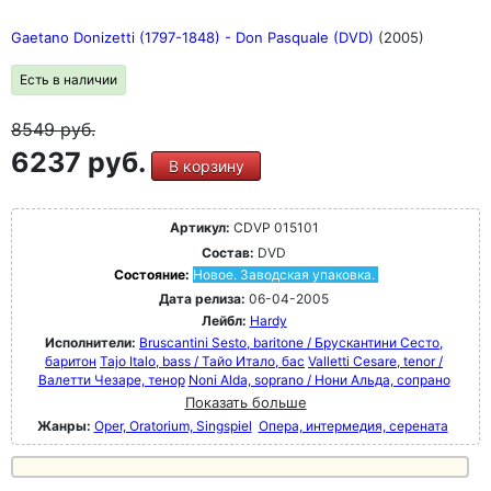
Gaetano Donizetti (1797-1848) - Don Pasquale (DVD)
(2005)
Есть в наличии
8549
руб.
6237 руб.
В корзину
Артикул:
CDVP 015101
Состав:
DVD
Состояние:
Новое. Заводская упаковка.
Дата релиза:
06-04-2005
Лейбл:
Hardy
Исполнители:
Bruscantini Sesto, baritone / Брускантини Сесто,
баритон
Tajo Italo, bass / Тайо Итало, бас
Valletti Cesare, tenor /
Валетти Чезаре, тенор
Noni Alda, soprano / Нони Альда, сопрано
Показать больше
Жанры:
Oper, Oratorium, Singspiel
Опера, интермедия, серената