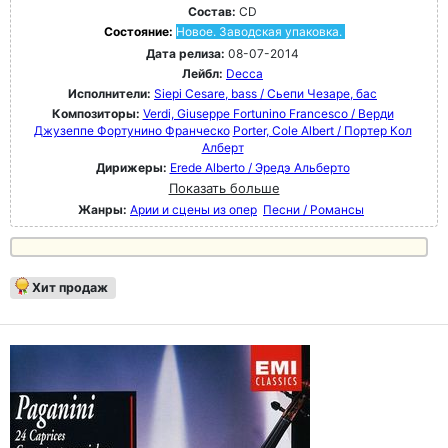
Состав:
CD
Состояние:
Новое. Заводская упаковка.
Дата релиза:
08-07-2014
Лейбл:
Decca
Исполнители:
Siepi Cesare, bass / Сьепи Чезаре, бас
Композиторы:
Verdi, Giuseppe Fortunino Francesco / Верди
Джузеппе Фортунино Франческо
Porter, Cole Albert / Портер Кол
Алберт
Дирижеры:
Erede Alberto / Эредэ Альберто
Показать больше
Жанры:
Арии и сцены из опер
Песни / Романсы
Хит продаж