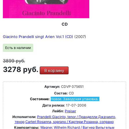
CD
Giacinto Prandelli singt Arien Vol.1 (CD)
(2007)
Есть в наличии
3899
руб.
3278 руб.
В корзину
Артикул:
CDVP 075651
Состав:
CD
Состояние:
Новое. Заводская упаковка.
Дата релиза:
17-07-2006
Лейбл:
Preiser
Исполнители:
Prandelli Giacinto, tenor / Пранделли Джачинто,
тенор
Carteri Rosanna, soprano / Картери Розанна, сопрано
Композиторы:
Wagner, Wilhelm Richard / Вагнер Вильгельм