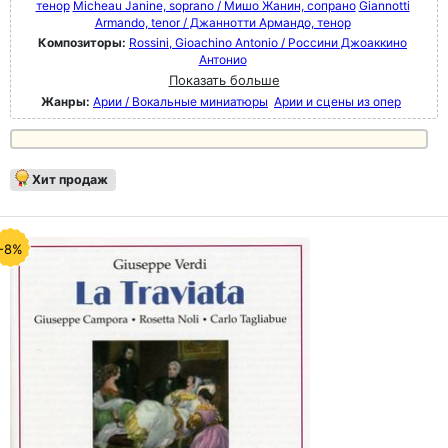
тенор
Micheau Janine, soprano / Мишо Жанин, сопрано
Giannotti
Armando, tenor / Джаннотти Армандо, тенор
Композиторы:
Rossini, Gioachino Antonio / Россини Джоаккино
Антонио
Показать больше
Жанры:
Арии / Вокальные миниатюры
Арии и сцены из опер
Хит продаж
-8%