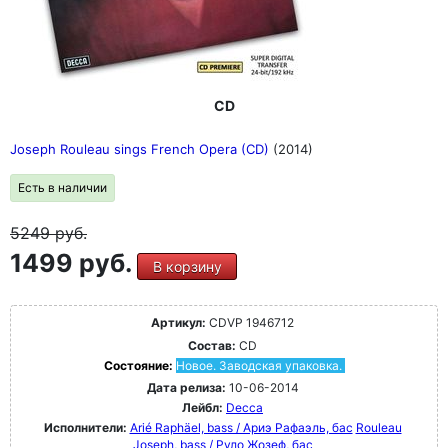
CD
Joseph Rouleau sings French Opera (CD)
(2014)
Есть в наличии
5249
руб.
1499 руб.
В корзину
Артикул:
CDVP 1946712
Состав:
CD
Состояние:
Новое. Заводская упаковка.
Дата релиза:
10-06-2014
Лейбл:
Decca
Исполнители:
Arié Raphäel, bass / Ариэ Рафаэль, бас
Rouleau
Joseph, bass / Руло Жозеф, бас