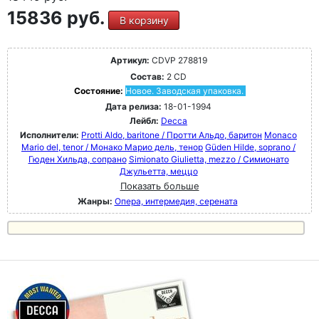
15836 руб.
В корзину
Артикул:
CDVP 278819
Состав:
2 CD
Состояние:
Новое. Заводская упаковка.
Дата релиза:
18-01-1994
Лейбл:
Decca
Исполнители:
Protti Aldo, baritone / Протти Альдо, баритон
Monaco
Mario del, tenor / Монако Марио дель, тенор
Güden Hilde, soprano /
Гюден Хильда, сопрано
Simionato Giulietta, mezzo / Симионато
Джульетта, меццо
Показать больше
Жанры:
Опера, интермедия, серената