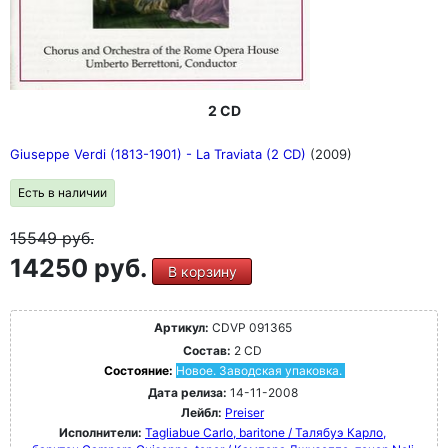
2 CD
Giuseppe Verdi (1813-1901) - La Traviata (2 CD)
(2009)
Есть в наличии
15549
руб.
14250 руб.
В корзину
Артикул:
CDVP 091365
Состав:
2 CD
Состояние:
Новое. Заводская упаковка.
Дата релиза:
14-11-2008
Лейбл:
Preiser
Исполнители:
Tagliabue Carlo, baritone / Талябуэ Карло,