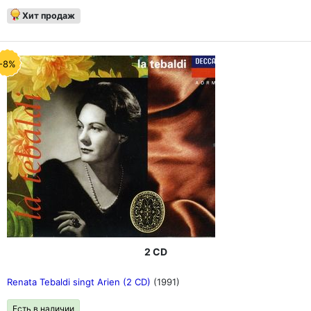
Хит продаж
-8%
2 CD
Renata Tebaldi singt Arien (2 CD)
(1991)
Есть в наличии