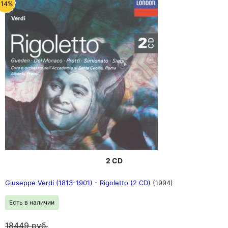
-14%
2 CD
Giuseppe Verdi (1813-1901) - Rigoletto (2 CD)
(1994)
Есть в наличии
18449
руб.