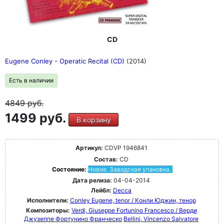
CD
Eugene Conley - Operatic Recital (CD)
(2014)
Есть в наличии
4849
руб.
1499 руб.
В корзину
Артикул:
CDVP 1946841
Состав:
CD
Состояние:
Новое. Заводская упаковка.
Дата релиза:
04-04-2014
Лейбл:
Decca
Исполнители:
Conley Eugene, tenor / Конли Юджин, тенор
Композиторы:
Verdi, Giuseppe Fortunino Francesco / Верди
Джузеппе Фортунино Франческо
Bellini, Vincenzo Salvatore