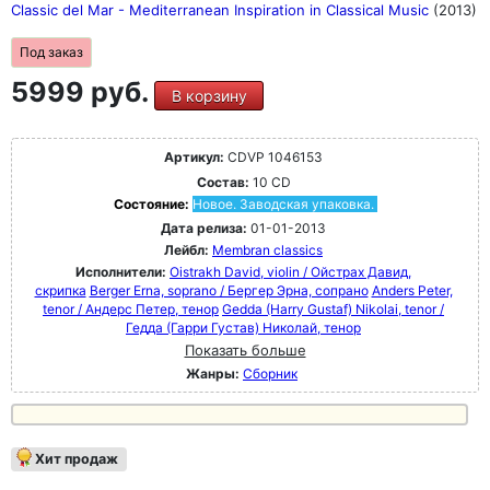
Classic del Mar - Mediterranean Inspiration in Classical Music
(2013)
Под заказ
5999 руб.
В корзину
Артикул:
CDVP 1046153
Состав:
10 CD
Состояние:
Новое. Заводская упаковка.
Дата релиза:
01-01-2013
Лейбл:
Membran classics
Исполнители:
Oistrakh David, violin / Ойстрах Давид,
скрипка
Berger Erna, soprano / Бергер Эрна, сопрано
Anders Peter,
tenor / Андерс Петер, тенор
Gedda (Harry Gustaf) Nikolai, tenor /
Гедда (Гарри Густав) Николай, тенор
Показать больше
Жанры:
Сборник
Хит продаж