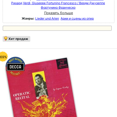
Рихард
Verdi, Giuseppe Fortunino Francesco / Верди Джузеппе
Фортунино Франческо
Показать больше
Жанры:
Lieder und Arien
Арии и сцены из опер
Хит продаж
-69%