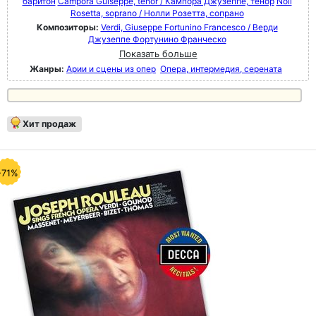
баритон
Campora Guiseppe, tenor / Кампора Джузеппе, тенор
Noli
Rosetta, soprano / Нолли Розетта, сопрано
Композиторы:
Verdi, Giuseppe Fortunino Francesco / Верди
Джузеппе Фортунино Франческо
Показать больше
Жанры:
Арии и сцены из опер
Опера, интермедия, серената
Хит продаж
-71%