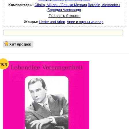
Композиторы:
Glinka, Mikhail / Глинка Михаил
Borodin, Alexander /
Бородин Александр
Показать больше
Жанры:
Lieder und Arien
Арии и сцены из опер
Хит продаж
-16%