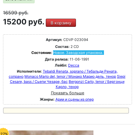
16599
руб.
15200 руб.
В корзину
Артикул:
CDVP 023094
Состав:
2 CD
Состояние:
Новое. Заводская упаковка.
Дата релиза:
11-06-1991
Лейбл:
Decca
Исполнители:
Tebaldi Renata, soprano / Тебальди Рената,
сопрано
Monaco Mario del, tenor / Монако Марио дель, тенор
Siepi
Cesare, bass / Сьепи Чезаре, бас
Bergonzi Carlo, tenor / Бергонци
Карло, тенор
Показать больше
Жанры:
Арии и сцены из опер
-27%