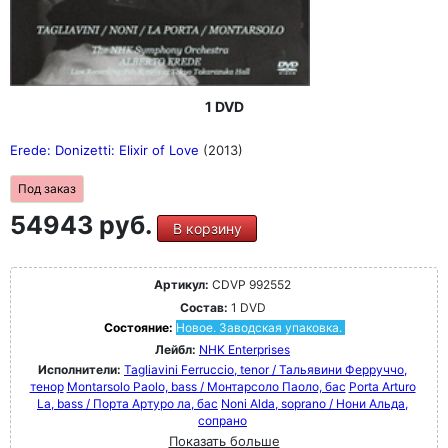
1 DVD
Erede: Donizetti: Elixir of Love
(2013)
Под заказ
54943 руб.
В корзину
Артикул:
CDVP 992552
Состав:
1 DVD
Состояние:
Новое. Заводская упаковка.
Лейбл:
NHK Enterprises
Исполнители:
Tagliavini Ferruccio, tenor / Тальявини Ферруччо,
тенор
Montarsolo Paolo, bass / Монтарсоло Паоло, бас
Porta Arturo
La, bass / Порта Артуро ла, бас
Noni Alda, soprano / Нони Альда,
сопрано
Показать больше