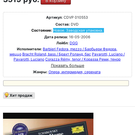
В корзину
Артикул:
CDVP 010553
Состав:
DVD
Состояние:
Новое. Заводская упаковка.
Дата релиза:
16-05-2006
Лейбл:
DGG
Исполнители:
Barbieri Fedora, mezzo / Барбьери Федора,
меццо
Bracht Roland, bass / Брахт Роланд, бас
Pavarotti, Luciano /
Pavarotti, Luciano
Corazza Rémy, tenor / Коразза Реми, тенор
Показать больше
Жанры:
Опера, интермедия, серената
Хит продаж