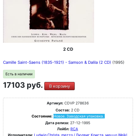
2 CD
Camille Saint-Saens (1835-1921) - Samson & Dalila (2 CD)
(1995)
Есть в наличии
17103 руб.
В корзину
Артикул:
CDVP 278636
Состав:
2 CD
Состояние:
Новое. Заводская упаковка.
Дата релиза:
27-12-1995
Лейбл:
RCA
Исполнители:
Ludwig Christa, mezzo / Людвиг Криста, меццо
Weikl