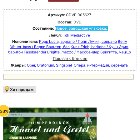
Артикул:
CDVP 005627
Состав:
DVD
Состояние:
Новое. Заводская упаковка.
Лейбл:
Tdk Mediactive
Исполнители:
Popp Lucia, soprano / Попп Лучия, сопрано
Berry
Walter, bass / Берри Вальтер, бас
Kunz Erich, baritone / Кунц Эрих,
баритон
Fassbaender Brigitte, mezzo / Фассбендер Бригитта, меццо
Показать больше
Жанры:
Oper, Oratorium, Singspiel
Опера, интермедия, серената
Хит продаж
-36%