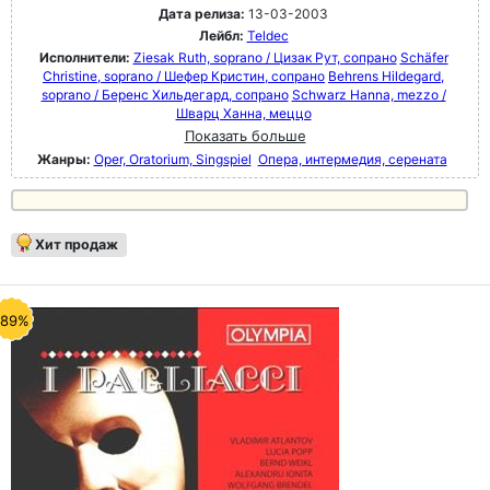
Дата релиза:
13-03-2003
Лейбл:
Teldec
Исполнители:
Ziesak Ruth, soprano / Цизак Рут, сопрано
Schäfer
Christine, soprano / Шефер Кристин, сопрано
Behrens Hildegard,
soprano / Беренс Хильдегард, сопрано
Schwarz Hanna, mezzo /
Шварц Ханна, меццо
Показать больше
Жанры:
Oper, Oratorium, Singspiel
Опера, интермедия, серената
Хит продаж
-89%