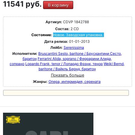
11541 руб.
В корзину
Артикул:
CDVP 1842788
Состав:
2 CD
Состояние:
Новое. Заводская упаковка.
Дата релиза:
01-01-2013
Лейбл:
Serenissima
Исполнители:
Bruscantini Sesto, baritone / Брускантини Сесто,
баритон
Ferrarini Alida, soprano / Феррарини Алида,
сопрано
Lopardo Frank, tenor / Лопардо Фрэнк, тенор
Weikl Bernd,
baritone / Вайкль Бернд, баритон
Показать больше
Жанры:
Опера, интермедия, серената