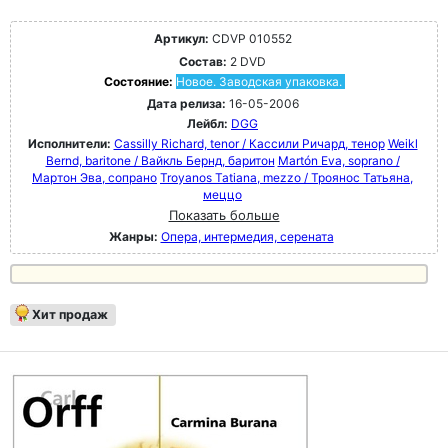
Артикул:
CDVP 010552
Состав:
2 DVD
Состояние:
Новое. Заводская упаковка.
Дата релиза:
16-05-2006
Лейбл:
DGG
Исполнители:
Cassilly Richard, tenor / Кассили Ричард, тенор
Weikl
Bernd, baritone / Вайкль Бернд, баритон
Martón Eva, soprano /
Мартон Эва, сопрано
Troyanos Tatiana, mezzo / Троянос Татьяна,
меццо
Показать больше
Жанры:
Опера, интермедия, серената
Хит продаж