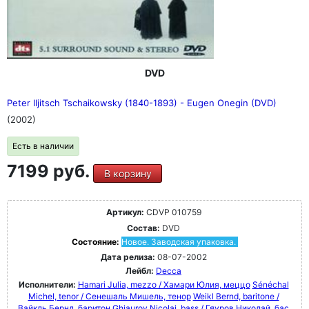
DVD
Peter Iljitsch Tschaikowsky (1840-1893) - Eugen Onegin (DVD)
(2002)
Есть в наличии
7199 руб.
В корзину
Артикул:
CDVP 010759
Состав:
DVD
Состояние:
Новое. Заводская упаковка.
Дата релиза:
08-07-2002
Лейбл:
Decca
Исполнители:
Hamari Julia, mezzo / Хамари Юлия, меццо
Sénéchal
Michel, tenor / Сенешаль Мишель, тенор
Weikl Bernd, baritone /
Вайкль Бернд, баритон
Ghiaurov Nicolai, bass / Гяуров Николай, бас