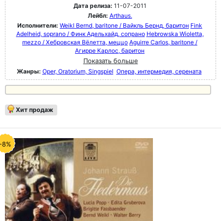
Дата релиза:
11-07-2011
Лейбл:
Arthaus.
Исполнители:
Weikl Bernd, baritone / Вайкль Бернд, баритон
Fink
Adelheid, soprano / Финк Адельхайд, сопрано
Hebrowska Wioletta,
mezzo / Хебровская Вёлетта, меццо
Aguirre Carlos, baritone /
Агирре Карлос, баритон
Показать больше
Жанры:
Oper, Oratorium, Singspiel
Опера, интермедия, серената
Хит продаж
-8%