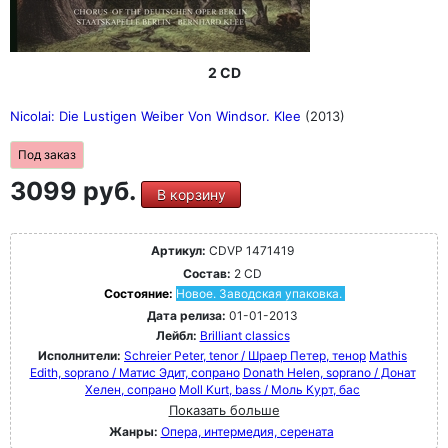
2 CD
Nicolai: Die Lustigen Weiber Von Windsor. Klee
(2013)
Под заказ
3099 руб.
В корзину
Артикул:
CDVP 1471419
Состав:
2 CD
Состояние:
Новое. Заводская упаковка.
Дата релиза:
01-01-2013
Лейбл:
Brilliant classics
Исполнители:
Schreier Peter, tenor / Шраер Петер, тенор
Mathis
Edith, soprano / Матис Эдит, сопрано
Donath Helen, soprano / Донат
Хелен, сопрано
Moll Kurt, bass / Моль Курт, бас
Показать больше
Жанры:
Опера, интермедия, серената