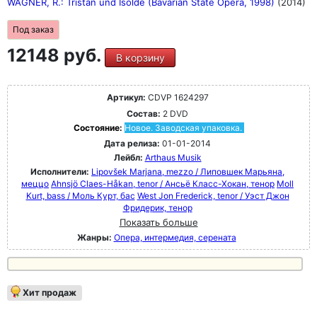
WAGNER, R.: Tristan und Isolde (Bavarian State Opera, 1998)
(2014)
Под заказ
12148 руб.
В корзину
Артикул:
CDVP 1624297
Состав:
2 DVD
Состояние:
Новое. Заводская упаковка.
Дата релиза:
01-01-2014
Лейбл:
Arthaus Musik
Исполнители:
Lipovšek Marjana, mezzo / Липовшек Марьяна,
меццо
Ahnsjö Claes-Håkan, tenor / Ансьё Класс-Хокан, тенор
Moll
Kurt, bass / Моль Курт, бас
West Jon Frederick, tenor / Уэст Джон
Фридерик, тенор
Показать больше
Жанры:
Опера, интермедия, серената
Хит продаж