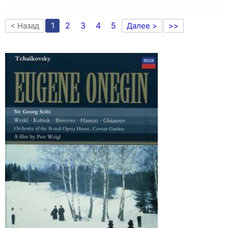
1
2
3
4
5
< Назад
Далее >
>>