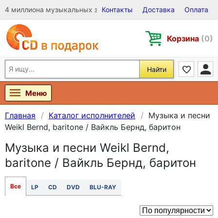
4 миллиона музыкальных записей на Виниле, CD и DVD
Контакты
Доставка
Оплата
Корзина
(0)
Найти
Меню
Главная
Каталог исполнителей
Музыка и песни
Weikl Bernd, baritone / Вайкль Бернд, баритон
Музыка и песни Weikl Bernd,
baritone / Вайкль Бернд, баритон
Все
LP
CD
DVD
BLU-RAY