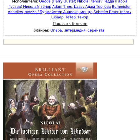
Исполнители:
Gedda (Harry Gustaf) Nikolai, tenor / Гедда (Гарри
Густав) Николай, тенор
Adam Theo, bass / Адам Тео, бас
Burmeister
Annelies, mezzo / Бурмайстер Аннелиз, меццо
Schreier Peter, tenor /
Шраер Петер, тенор
Показать больше
Жанры:
Опера, интермедия, серената