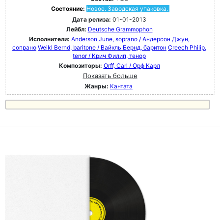
Состояние:
Новое. Заводская упаковка.
Дата релиза:
01-01-2013
Лейбл:
Deutsche Grammophon
Исполнители:
Anderson June, soprano / Андерсон Джун,
сопрано
Weikl Bernd, baritone / Вайкль Бернд, баритон
Creech Philip,
tenor / Крич Филип, тенор
Композиторы:
Orff, Carl / Орф Карл
Показать больше
Жанры:
Кантата