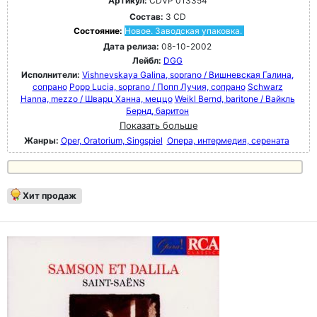
Артикул:
CDVP 013354
Состав:
3 CD
Состояние:
Новое. Заводская упаковка.
Дата релиза:
08-10-2002
Лейбл:
DGG
Исполнители:
Vishnevskaya Galina, soprano / Вишневская Галина,
сопрано
Popp Lucia, soprano / Попп Лучия, сопрано
Schwarz
Hanna, mezzo / Шварц Ханна, меццо
Weikl Bernd, baritone / Вайкль
Бернд, баритон
Показать больше
Жанры:
Oper, Oratorium, Singspiel
Опера, интермедия, серената
Хит продаж