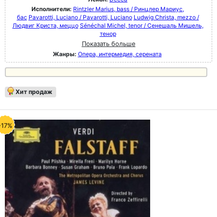
Исполнители:
Rintzler Marius, bass / Ринцлер Мариус,
бас
Pavarotti, Luciano / Pavarotti, Luciano
Ludwig Christa, mezzo /
Людвиг Криста, меццо
Sénéchal Michel, tenor / Сенешаль Мишель,
тенор
Показать больше
Жанры:
Опера, интермедия, серената
Хит продаж
-17%