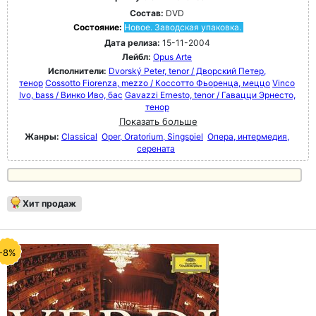
Состав:
DVD
Состояние:
Новое. Заводская упаковка.
Дата релиза:
15-11-2004
Лейбл:
Opus Arte
Исполнители:
Dvorský Peter, tenor / Дворский Петер,
тенор
Cossotto Fiorenza, mezzo / Коссотто Фьоренца, меццо
Vinco
Ivo, bass / Винко Иво, бас
Gavazzi Ernesto, tenor / Гавацци Эрнесто,
тенор
Показать больше
Жанры:
Classical
Oper, Oratorium, Singspiel
Опера, интермедия,
серената
Хит продаж
-8%