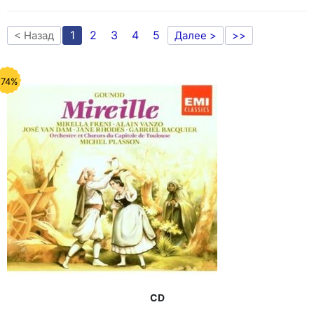
1
2
3
4
5
< Назад
Далее >
>>
-74%
CD