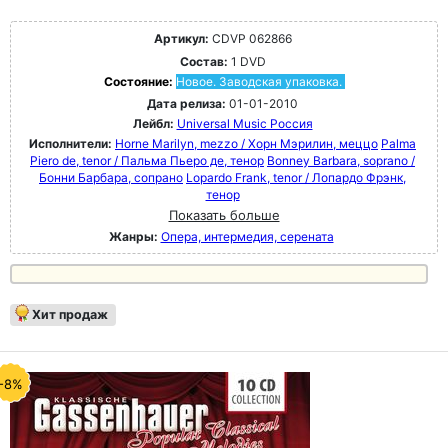
Артикул:
CDVP 062866
Состав:
1 DVD
Состояние:
Новое. Заводская упаковка.
Дата релиза:
01-01-2010
Лейбл:
Universal Music Россия
Исполнители:
Horne Marilyn, mezzo / Хорн Мэрилин, меццо
Palma
Piero de, tenor / Пальма Пьеро де, тенор
Bonney Barbara, soprano /
Бонни Барбара, сопрано
Lopardo Frank, tenor / Лопардо Фрэнк,
тенор
Показать больше
Жанры:
Опера, интермедия, серената
Хит продаж
-8%