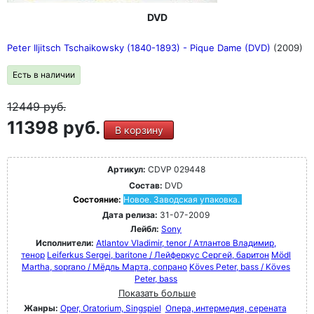
DVD
Peter Iljitsch Tschaikowsky (1840-1893) - Pique Dame (DVD)
(2009)
Есть в наличии
12449
руб.
11398 руб.
В корзину
Артикул:
CDVP 029448
Состав:
DVD
Состояние:
Новое. Заводская упаковка.
Дата релиза:
31-07-2009
Лейбл:
Sony
Исполнители:
Atlantov Vladimir, tenor / Атлантов Владимир,
тенор
Leiferkus Sergei, baritone / Лейферкус Сергей, баритон
Mödl
Martha, soprano / Мёдль Марта, сопрано
Köves Peter, bass / Köves
Peter, bass
Показать больше
Жанры:
Oper, Oratorium, Singspiel
Опера, интермедия, серената