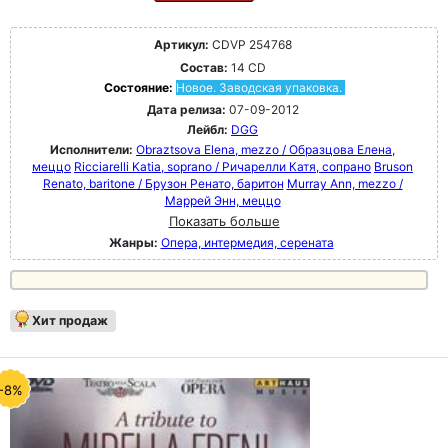
Артикул:
CDVP 254768
Состав:
14 CD
Состояние:
Новое. Заводская упаковка.
Дата релиза:
07-09-2012
Лейбл:
DGG
Исполнители:
Obraztsova Elena, mezzo / Образцова Елена,
меццо
Ricciarelli Katia, soprano / Ричарелли Катя, сопрано
Bruson
Renato, baritone / Брузон Ренато, баритон
Murray Ann, mezzo /
Маррей Энн, меццо
Показать больше
Жанры:
Опера, интермедия, серената
Хит продаж
-8%