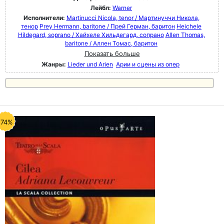
Лейбл:
Warner
Исполнители:
Martinucci Nicola, tenor / Мартинуччи Никола,
тенор
Prey Hermann, baritone / Прей Герман, баритон
Heichele
Hildegard, soprano / Хайхеле Хильдегард, сопрано
Allen Thomas,
baritone / Аллен Томас, баритон
Показать больше
Жанры:
Lieder und Arien
Арии и сцены из опер
-74%