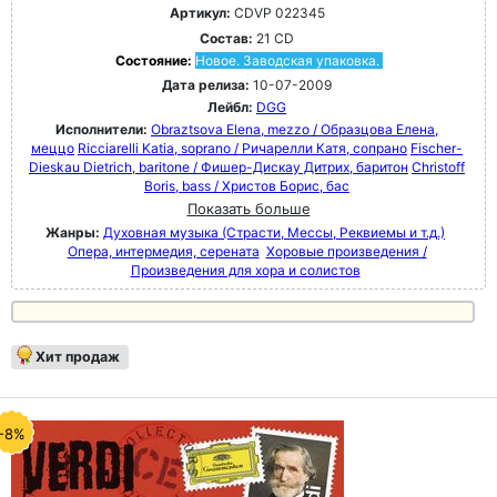
Артикул:
CDVP 022345
Состав:
21 CD
Состояние:
Новое. Заводская упаковка.
Дата релиза:
10-07-2009
Лейбл:
DGG
Исполнители:
Obraztsova Elena, mezzo / Образцова Елена,
меццо
Ricciarelli Katia, soprano / Ричарелли Катя, сопрано
Fischer-
Dieskau Dietrich, baritone / Фишер-Дискау Дитрих, баритон
Christoff
Boris, bass / Христов Борис, бас
Показать больше
Жанры:
Духовная музыка (Страсти, Мессы, Реквиемы и т.д.)
Опера, интермедия, серената
Хоровые произведения /
Произведения для хора и солистов
Хит продаж
-8%