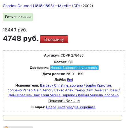
Charles Gounod (1818-1893) - Mireille (CD)
(2002)
Есть в наличии
18449
руб.
4748 руб.
В корзину
Артикул:
CDVP 278486
Состав:
CD
Состояние:
Новое. Заводская упаковка.
Дата релиза:
28-01-1991
Лейбл:
Emi
Исполнители:
Barbaux Christine, soprano / Барбо Кристин,
сопрано
Vanzo Alain, tenor / Ванзо Ален, тенор
Dam José van, bass /
Дам Жозе ван, бас
Freni Mirella, soprano / Френи Мирела, сопрано
Показать больше
Жанры:
Опера, интермедия, серената