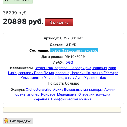
36299
руб.
20898 руб.
В корзину
Артикул:
CDVP 031692
Состав:
13 DVD
Состояние:
Новое. Заводская упаковка.
Дата релиза:
09-10-2009
Лейбл:
DGG
Исполнители:
Berger Erna, soprano / Бергер Эрна, сопрано
Popp
Lucia, soprano / Попп Лучия, сопрано
Hamari Julia, mezzo / Хамари
Юлия, меццо
Diaz Justino, bass / Диас Хустино, бас
Показать больше
Жанры:
Orchesterwerke
Арии / Вокальные миниатюры
Арии и
сцены из опер
Концерт
Мелодрама
Опера, интермедия,
серената
Симфоническая музыка
Хит продаж