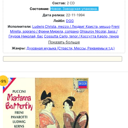
Состав:
2 CD
Состояние:
Новое. Заводская упаковка.
Дата релиза:
22-11-1994
Лейбл:
DGG
Исполнители:
Ludwig Christa, mezzo / Людвиг Криста, меццо
Freni
Mirella, soprano / Френи Мирела, сопрано
Ghiaurov Nicolai, bass /
Гяуров Николай, бас
Cossutta Carlo, tenor / Коссутта Карло, тенор
Показать больше
Жанры:
Духовная музыка (Страсти, Мессы, Реквиемы и т.д.)
-9%