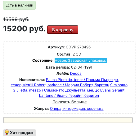
Есть в наличии
16599
руб.
15200 руб.
В корзину
Артикул:
CDVP 278495
Состав:
2 CD
Состояние:
Новое. Заводская упаковка.
Дата релиза:
02-04-1991
Лейбл:
Decca
Исполнители:
Palma Piero de, tenor / Пальма Пьеро де,
тенор
Merrill Robert, baritone / Меррил Роберт, баритон
Simionato
Giulietta, mezzo / Симионато Джульетта, меццо
Evans Geraint,
baritone / Эванс Герайнт, баритон
Показать больше
Жанры:
Опера, интермедия, серената
Хит продаж