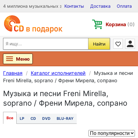
4 миллиона музыкальных записей на Виниле, CD и DVD
Контакты
Доставка
Оплата
Корзина
(0)
Найти
Меню
Главная
Каталог исполнителей
Музыка и песни
Freni Mirella, soprano / Френи Мирела, сопрано
Музыка и песни Freni Mirella,
soprano / Френи Мирела, сопрано
Все
LP
CD
DVD
BLU-RAY