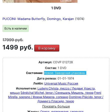
1 DVD
PUCCINI: Madama Butterfly, Domingo, Karajan
(1974)
Есть в наличии
17999
руб.
1499 руб.
В корзину
Артикул:
CDVP 012728
Состав:
1 DVD
Состояние:
Новое. Заводская упаковка.
Дата релиза:
01-01-1974
Лейбл:
Universal Music Россия
Исполнители:
Ludwig Christa, mezzo / Людвиг Криста,
меццо
Sénéchal Michel, tenor / Сенешаль Мишель, тенор
Freni
Mirella, soprano / Френи Мирела, сопрано
Domingo Plácido, tenor /
Доминго Пласидо, тенор
Показать больше
Жанры:
Опера, интермедия, серената