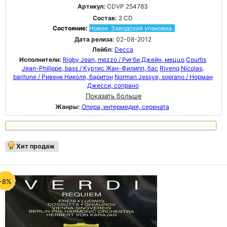
Артикул:
CDVP 254783
Состав:
2 CD
Состояние:
Новое. Заводская упаковка.
Дата релиза:
02-08-2012
Лейбл:
Decca
Исполнители:
Rigby Jean, mezzo / Ригби Джейн, меццо
Courtis
Jean-Philippe, bass / Куртис Жан-Филипп, бас
Rivenq Nicolas,
baritone / Ривенк Николя, баритон
Norman Jessye, soprano / Норман
Джесси, сопрано
Показать больше
Жанры:
Опера, интермедия, серената
Хит продаж
-8%