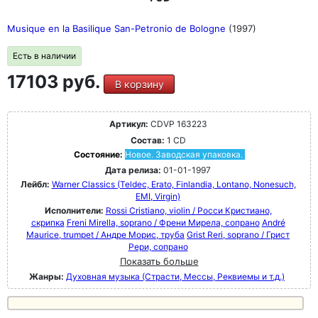
Musique en la Basilique San-Petronio de Bologne
(1997)
Есть в наличии
17103 руб.
В корзину
Артикул:
CDVP 163223
Состав:
1 CD
Состояние:
Новое. Заводская упаковка.
Дата релиза:
01-01-1997
Лейбл:
Warner Classics (Teldec, Erato, Finlandia, Lontano, Nonesuch,
EMI, Virgin)
Исполнители:
Rossi Cristiano, violin / Росси Кристиано,
скрипка
Freni Mirella, soprano / Френи Мирела, сопрано
André
Maurice, trumpet / Андре Морис, труба
Grist Reri, soprano / Грист
Рери, сопрано
Показать больше
Жанры:
Духовная музыка (Страсти, Мессы, Реквиемы и т.д.)