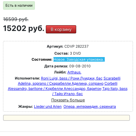
Есть в наличии
16599
руб.
15202 руб.
В корзину
Артикул:
CDVP 282237
Состав:
3 DVD
Состояние:
Новое. Заводская упаковка.
Дата релиза:
09-08-2010
Лейбл:
Arthaus.
Исполнители:
Roni Luigi, bass / Рони Луиджи, бас
Scarabelli
Adelina, soprano / Скарабелли Аделина, сопрано
Corbelli
Alessandro, baritone / Корбелли Алессандро, баритон
Tajo Italo, bass
/ Тайо Итало, бас
Показать больше
Жанры:
Lieder und Arien
Опера, интермедия, серената