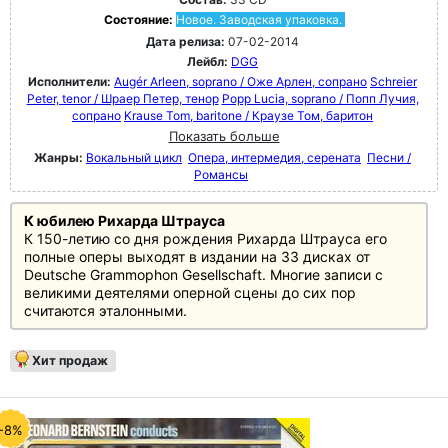
Состояние:
Новое. Заводская упаковка.
Дата релиза:
07-02-2014
Лейбл:
DGG
Исполнители:
Augér Arleen, soprano / Оже Арлен, сопрано
Schreier
Peter, tenor / Шраер Петер, тенор
Popp Lucia, soprano / Попп Лучия,
сопрано
Krause Tom, baritone / Краузе Том, баритон
Показать больше
Жанры:
Вокальный цикл
Опера, интермедия, серената
Песни /
Романсы
К юбилею Рихарда Штрауса
К 150-летию со дня рождения Рихарда Штрауса его
полные оперы выходят в издании на 33 дисках от
Deutsche Grammophon Gesellschaft. Многие записи с
великими деятелями оперной сцены до сих пор
считаются эталонными.
Хит продаж
-8%