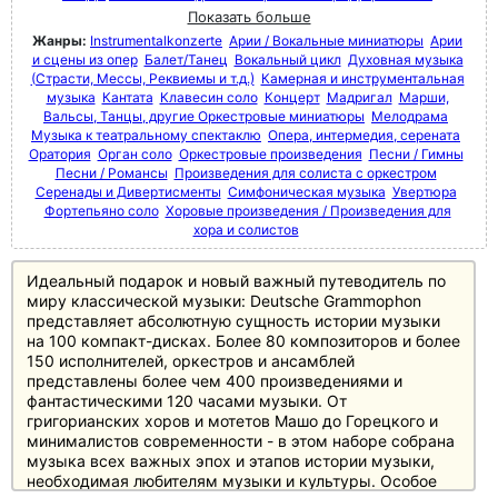
Показать больше
Жанры:
Instrumentalkonzerte
Арии / Вокальные миниатюры
Арии
и сцены из опер
Балет/Танец
Вокальный цикл
Духовная музыка
(Страсти, Мессы, Реквиемы и т.д.)
Камерная и инструментальная
музыка
Кантата
Клавесин соло
Концерт
Мадригал
Марши,
Вальсы, Танцы, другие Оркестровые миниатюры
Мелодрама
Музыка к театральному спектаклю
Опера, интермедия, серената
Оратория
Орган соло
Оркестровые произведения
Песни / Гимны
Песни / Романсы
Произведения для солиста с оркестром
Серенады и Дивертисменты
Симфоническая музыка
Увертюра
Фортепьяно соло
Хоровые произведения / Произведения для
хора и солистов
Идеальный подарок и новый важный путеводитель по
миру классической музыки: Deutsche Grammophon
представляет абсолютную сущность истории музыки
на 100 компакт-дисках. Более 80 композиторов и более
150 исполнителей, оркестров и ансамблей
представлены более чем 400 произведениями и
фантастическими 120 часами музыки. От
григорианских хоров и мотетов Машо до Горецкого и
минималистов современности - в этом наборе собрана
музыка всех важных эпох и этапов истории музыки,
необходимая любителям музыки и культуры. Особое