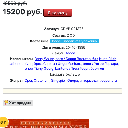
16599
руб.
15200 руб.
В корзину
Артикул:
CDVP 021375
Состав:
2 CD
Состояние:
Новое. Заводская упаковка.
Дата релиза:
20-10-1998
Лейбл:
Decca
Исполнители:
Berry Walter, bass / Берри Вальтер, бас
Kunz Erich,
baritone / Кунц Эрих, баритон
Unger Gerhard, tenor / Унгер Герхард,
тенор
Tichy Georg, baritone / Тихи Георг, баритон
Показать больше
Жанры:
Oper, Oratorium, Singspiel
Опера, интермедия, серената
Хит продаж
-8%