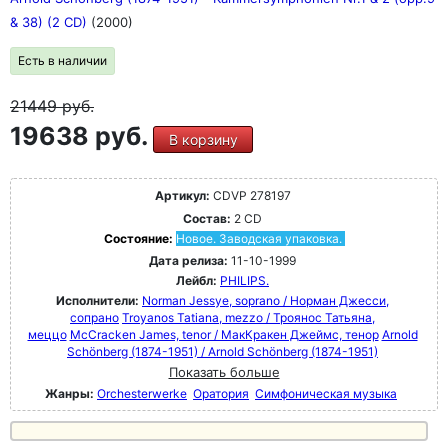
Рахманинова, Сибелиуса, Айвза, Яначека, Равеля и
& 38) (2 CD)
многих других.
(2000)
Есть в наличии
21449
руб.
19638 руб.
В корзину
Артикул:
CDVP 278197
Состав:
2 CD
Состояние:
Новое. Заводская упаковка.
Дата релиза:
11-10-1999
Лейбл:
PHILIPS.
Исполнители:
Norman Jessye, soprano / Норман Джесси,
сопрано
Troyanos Tatiana, mezzo / Троянос Татьяна,
меццо
McCracken James, tenor / МакКракен Джеймс, тенор
Arnold
Schönberg (1874-1951) / Arnold Schönberg (1874-1951)
Показать больше
Жанры:
Orchesterwerke
Оратория
Симфоническая музыка