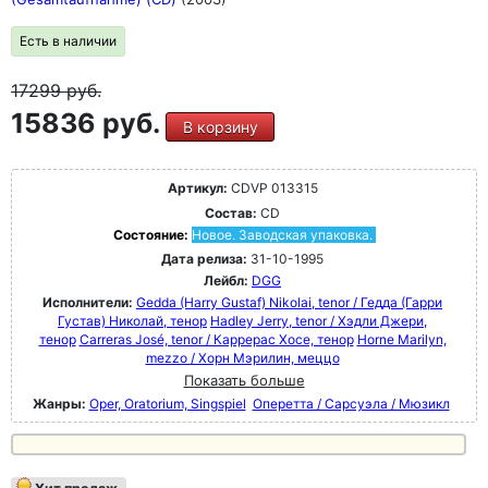
Есть в наличии
17299
руб.
15836 руб.
В корзину
Артикул:
CDVP 013315
Состав:
CD
Состояние:
Новое. Заводская упаковка.
Дата релиза:
31-10-1995
Лейбл:
DGG
Исполнители:
Gedda (Harry Gustaf) Nikolai, tenor / Гедда (Гарри
Густав) Николай, тенор
Hadley Jerry, tenor / Хэдли Джери,
тенор
Carreras José, tenor / Каррерас Хосе, тенор
Horne Marilyn,
mezzo / Хорн Мэрилин, меццо
Показать больше
Жанры:
Oper, Oratorium, Singspiel
Оперетта / Сарсуэла / Мюзикл