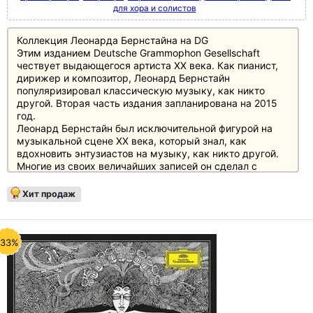
для хора и солистов
Коллекция Леонарда Бернстайна на DG
Этим изданием Deutsche Grammophon Gesellschaft
чествует выдающегося артиста XX века. Как пианист,
дирижер и композитор, Леонард Бернстайн
популяризировал классическую музыку, как никто
другой. Вторая часть издания запланирована на 2015
год.
Леонард Бернстайн был исключительной фигурой на
музыкальной сцене XX века, который знал, как
вдохновить энтузиастов на музыку, как никто другой.
Многие из своих величайших записей он сделал с
Deutsche Grammophon, для которого он записывался в
последний раз.
Хит продаж
Теперь все записи Deutsche Grammophon (+ Decca и
Philips) будут выпущены в двух лимитированных
делюкс-изданиях, сначала Том 1, а затем Том 2 в 2015
году.
-33%
В первый том вошли записи Бернстайна от Бетховена
до Брамса и от Хадына до Листа на 59 дисках, а также
все альбомы, на которых Бернстайн интерпретирует
свои собственные произведения. Все альбомы
представлены в "оригинальном переплете" с