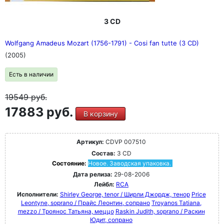
3 CD
Wolfgang Amadeus Mozart (1756-1791) - Cosi fan tutte (3 CD)
(2005)
Есть в наличии
19549
руб.
17883 руб.
В корзину
Артикул:
CDVP 007510
Состав:
3 CD
Состояние:
Новое. Заводская упаковка.
Дата релиза:
29-08-2006
Лейбл:
RCA
Исполнители:
Shirley George, tenor / Ширли Джордж, тенор
Price
Leontyne, soprano / Прайс Леонтин, сопрано
Troyanos Tatiana,
mezzo / Троянос Татьяна, меццо
Raskin Judith, soprano / Раскин
Юдит, сопрано