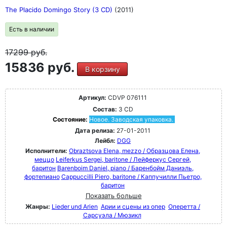
The Placido Domingo Story (3 CD)
(2011)
Есть в наличии
17299
руб.
15836 руб.
В корзину
Артикул:
CDVP 076111
Состав:
3 CD
Состояние:
Новое. Заводская упаковка.
Дата релиза:
27-01-2011
Лейбл:
DGG
Исполнители:
Obraztsova Elena, mezzo / Образцова Елена,
меццо
Leiferkus Sergei, baritone / Лейферкус Сергей,
баритон
Barenboim Daniel, piano / Баренбойм Даниэль,
фортепиано
Cappuccilli Piero, baritone / Каппучилли Пьетро,
баритон
Показать больше
Жанры:
Lieder und Arien
Арии и сцены из опер
Оперетта /
Сарсуэла / Мюзикл