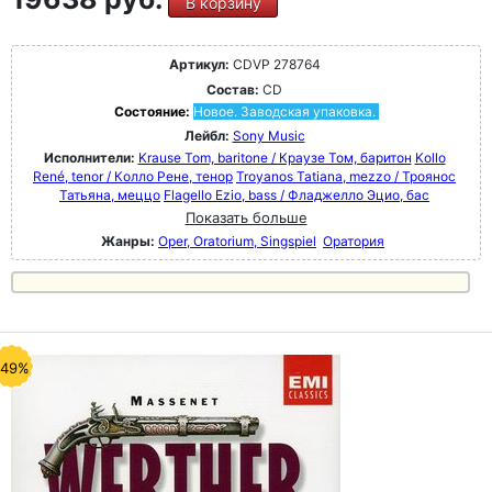
В корзину
Артикул:
CDVP 278764
Состав:
CD
Состояние:
Новое. Заводская упаковка.
Лейбл:
Sony Music
Исполнители:
Krause Tom, baritone / Краузе Том, баритон
Kollo
René, tenor / Колло Рене, тенор
Troyanos Tatiana, mezzo / Троянос
Татьяна, меццо
Flagello Ezio, bass / Фладжелло Эцио, бас
Показать больше
Жанры:
Oper, Oratorium, Singspiel
Оратория
-49%