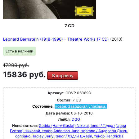
7 CD
Leonard Bernstein (1918-1990) - Theatre Works (7 CD)
(2010)
Есть в наличии
17299
руб.
15836 руб.
В корзину
Артикул:
CDVP 063893
Состав:
7 CD
Состояние:
Новое. Заводская упаковка.
Дата релиза:
08-10-2010
Лейбл:
DGG
Исполнители:
Gedda (Harry Gustaf) Nikolai, tenor / Гедда (Гарри
Густав) Николай, тенор
Anderson June, soprano / Андерсон Джун,
сопрано
Hadley Jerry, tenor / Хэдли Джери, тенор
Hendricks