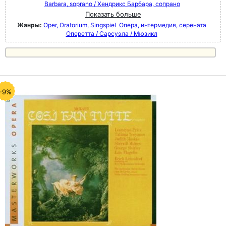
Barbara, soprano / Хендрикс Барбара, сопрано
Показать больше
Жанры:
Oper, Oratorium, Singspiel
Опера, интермедия, серената
Оперетта / Сарсуэла / Мюзикл
-9%