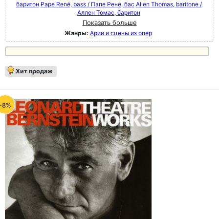
баритон
Pape René, bass / Папе Рене, бас
Allen Thomas, baritone /
Аллен Томас, баритон
Показать больше
Жанры:
Арии и сцены из опер
Хит продаж
-8%