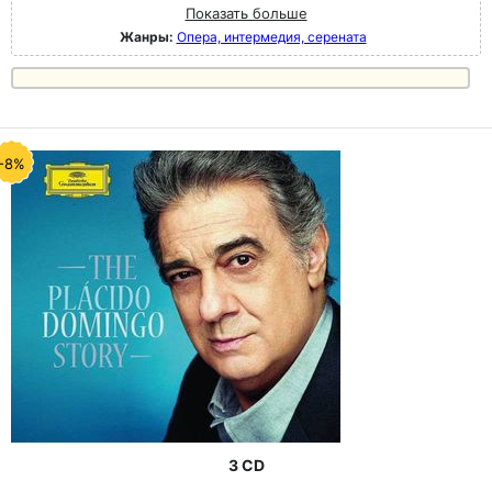
Показать больше
Жанры:
Опера, интермедия, серената
-8%
3 CD