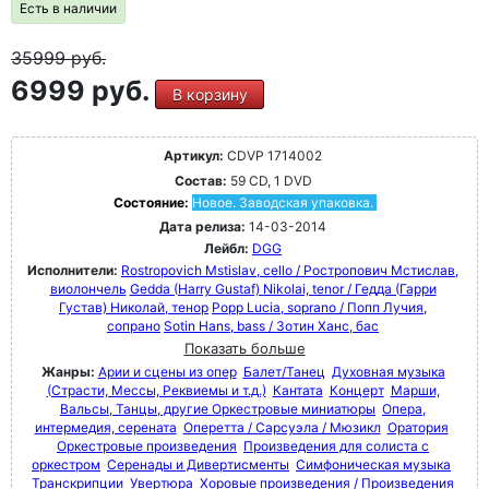
Есть в наличии
35999
руб.
6999 руб.
В корзину
Артикул:
CDVP 1714002
Состав:
59 CD, 1 DVD
Состояние:
Новое. Заводская упаковка.
Дата релиза:
14-03-2014
Лейбл:
DGG
Исполнители:
Rostropovich Mstislav, cello / Ростропович Мстислав,
виолончель
Gedda (Harry Gustaf) Nikolai, tenor / Гедда (Гарри
Густав) Николай, тенор
Popp Lucia, soprano / Попп Лучия,
сопрано
Sotin Hans, bass / Зотин Ханс, бас
Показать больше
Жанры:
Арии и сцены из опер
Балет/Танец
Духовная музыка
(Страсти, Мессы, Реквиемы и т.д.)
Кантата
Концерт
Марши,
Вальсы, Танцы, другие Оркестровые миниатюры
Опера,
интермедия, серената
Оперетта / Сарсуэла / Мюзикл
Оратория
Оркестровые произведения
Произведения для солиста с
оркестром
Серенады и Дивертисменты
Симфоническая музыка
Транскрипции
Увертюра
Хоровые произведения / Произведения