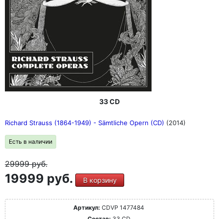
оригинальными обложками. Делюксовое издание будет
выпущено в виде специального бокса формата "LP" с
40-страничной книгой большого формата, содержащей
предисловие дочери Бернстайна Джейми Бернстайн и
новые эссе выдающихся специалистов по Бернстайну
(Хамфри Бартон, Найджел Симеоне), а также бонусный
DVD: "The Making of West Side Story"
"Величайший пианист среди дирижеров, величайший
дирижер среди композиторов, величайший композитор
среди пианистов... Он - универсальный гений" (Артур
Рубенстайн о Леонарде Бернстайне)
33 CD
Richard Strauss (1864-1949) - Sämtliche Opern (CD)
(2014)
Есть в наличии
29999
руб.
19999 руб.
В корзину
Артикул:
CDVP 1477484
Состав:
33 CD