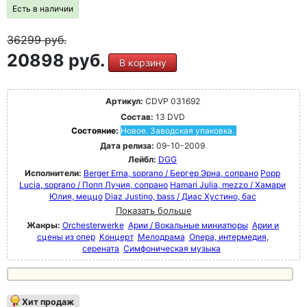
Есть в наличии
36299
руб.
20898 руб.
В корзину
Артикул:
CDVP 031692
Состав:
13 DVD
Состояние:
Новое. Заводская упаковка.
Дата релиза:
09-10-2009
Лейбл:
DGG
Исполнители:
Berger Erna, soprano / Бергер Эрна, сопрано
Popp
Lucia, soprano / Попп Лучия, сопрано
Hamari Julia, mezzo / Хамари
Юлия, меццо
Diaz Justino, bass / Диас Хустино, бас
Показать больше
Жанры:
Orchesterwerke
Арии / Вокальные миниатюры
Арии и
сцены из опер
Концерт
Мелодрама
Опера, интермедия,
серената
Симфоническая музыка
Хит продаж