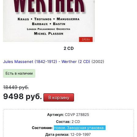
2 CD
Jules Massenet (1842-1912) - Werther (2 CD)
(2002)
Есть в наличии
18449
руб.
9498 руб.
В корзину
Артикул:
CDVP 278825
Состав:
2 CD
Состояние:
Новое. Заводская упаковка.
Дата релиза:
12-09-1997