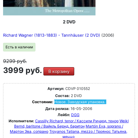
2 DVD
Richard Wagner (1813-1883) - Tannhäuser (2 DVD)
(2006)
Есть в наличии
9299
руб.
3999 руб.
В корзину
Артикул:
CDVP 010552
Состав:
2 DVD
Состояние:
Новое. Заводская упаковка.
Дата релиза:
16-05-2006
Лейбл:
DGG
Исполнители:
Cassilly Richard, tenor / Кассили Ричард, тенор
Weikl
Bernd, baritone / Вайкль Бернд, баритон
Martón Eva, soprano /
Мартон Эва, сопрано
Troyanos Tatiana, mezzo / Троянос Татьяна,
меццо