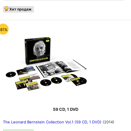
Хит продаж
-81%
59 CD, 1 DVD
The Leonard Bernstein Collection Vol.1 (59 CD, 1 DVD)
(2014)