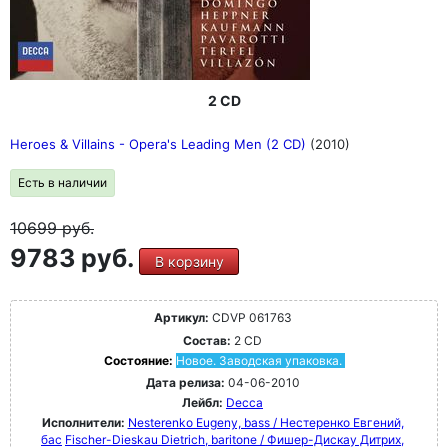
2 CD
Heroes & Villains - Opera's Leading Men (2 CD)
(2010)
Есть в наличии
10699
руб.
9783 руб.
В корзину
Артикул:
CDVP 061763
Состав:
2 CD
Состояние:
Новое. Заводская упаковка.
Дата релиза:
04-06-2010
Лейбл:
Decca
Исполнители:
Nesterenko Eugeny, bass / Нестеренко Евгений,
бас
Fischer-Dieskau Dietrich, baritone / Фишер-Дискау Дитрих,