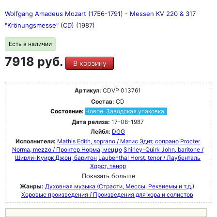
Wolfgang Amadeus Mozart (1756-1791) - Messen KV 220 & 317
"Krönungsmesse" (CD)
(1987)
Есть в наличии
7918 руб.
В корзину
Артикул:
CDVP 013761
Состав:
CD
Состояние:
Новое. Заводская упаковка.
Дата релиза:
17-08-1987
Лейбл:
DGG
Исполнители:
Mathis Edith, soprano / Матис Эдит, сопрано
Procter
Norma, mezzo / Проктер Норма, меццо
Shirley-Quirk John, baritone /
Ширли-Куирк Джон, баритон
Laubenthal Horst, tenor / Лаубенталь
Хорст, тенор
Показать больше
Жанры:
Духовная музыка (Страсти, Мессы, Реквиемы и т.д.)
Хоровые произведения / Произведения для хора и солистов