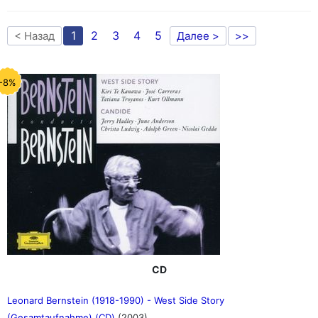
1
2
3
4
5
< Назад
Далее >
>>
-8%
CD
Leonard Bernstein (1918-1990) - West Side Story
(Gesamtaufnahme) (CD)
(2003)