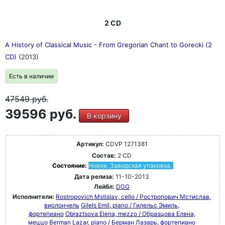
2 CD
A History of Classical Music - From Gregorian Chant to Gorecki (2
CD)
(2013)
Есть в наличии
47549
руб.
39596 руб.
В корзину
Артикул:
CDVP 1271381
Состав:
2 CD
Состояние:
Новое. Заводская упаковка.
Дата релиза:
11-10-2013
Лейбл:
DGG
Исполнители:
Rostropovich Mstislav, cello / Ростропович Мстислав,
виолончель
Gilels Emil, piano / Гилельс Эмиль,
фортепиано
Obraztsova Elena, mezzo / Образцова Елена,
меццо
Berman Lazar, piano / Берман Лазарь, фортепиано