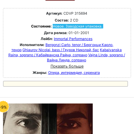
Артикул:
CDVP 315694
Состав:
2 CD
Состояние:
Новое. Заводская упаковка.
Дата релиза:
01-01-2001
Лейбл:
Immortal Performances
Исполнители:
Bergonzi Carlo, tenor / Бергонци Карло,
тенор
Ghiaurov Nicolai, bass / Гяуров Николай, бас
Kabaivanska
Raina, soprano / Кабайванска Райна, сопрано
Vajna Linda, soprano /
Вайна Линда, сопрано
Показать больше
Жанры:
Опера, интермедия, серената
-9%