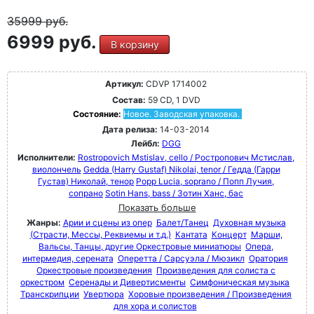
35999
руб.
6999 руб.
В корзину
Артикул:
CDVP 1714002
Состав:
59 CD, 1 DVD
Состояние:
Новое. Заводская упаковка.
Дата релиза:
14-03-2014
Лейбл:
DGG
Исполнители:
Rostropovich Mstislav, cello / Ростропович Мстислав,
виолончель
Gedda (Harry Gustaf) Nikolai, tenor / Гедда (Гарри
Густав) Николай, тенор
Popp Lucia, soprano / Попп Лучия,
сопрано
Sotin Hans, bass / Зотин Ханс, бас
Показать больше
Жанры:
Арии и сцены из опер
Балет/Танец
Духовная музыка
(Страсти, Мессы, Реквиемы и т.д.)
Кантата
Концерт
Марши,
Вальсы, Танцы, другие Оркестровые миниатюры
Опера,
интермедия, серената
Оперетта / Сарсуэла / Мюзикл
Оратория
Оркестровые произведения
Произведения для солиста с
оркестром
Серенады и Дивертисменты
Симфоническая музыка
Транскрипции
Увертюра
Хоровые произведения / Произведения
для хора и солистов