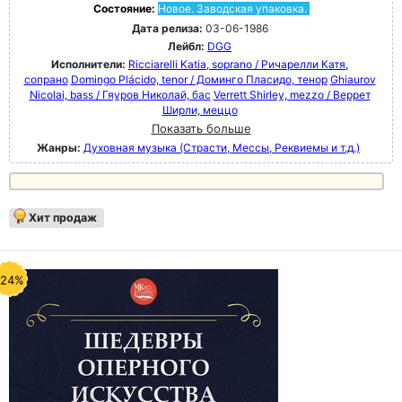
Состояние:
Новое. Заводская упаковка.
Дата релиза:
03-06-1986
Лейбл:
DGG
Исполнители:
Ricciarelli Katia, soprano / Ричарелли Катя,
сопрано
Domingo Plácido, tenor / Доминго Пласидо, тенор
Ghiaurov
Nicolai, bass / Гяуров Николай, бас
Verrett Shirley, mezzo / Веррет
Ширли, меццо
Показать больше
Жанры:
Духовная музыка (Страсти, Мессы, Реквиемы и т.д.)
Хит продаж
-24%