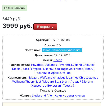
Есть в наличии
6449
руб.
3999 руб.
В корзину
Артикул:
CDVP 1982888
Состав:
CD
Состояние:
Новое. Заводская упаковка.
Дата релиза:
12-09-2014
Лейбл:
Decca
Исполнители:
Pavarotti, Luciano / Pavarotti, Luciano
Ghiaurov
Nicolai, bass / Гяуров Николай, бас
Tagliavini Franco, tenor /
Тальявини Франко, тенор
Композиторы:
Mozart, Wolfgang Amadeus (Joannes Chrysostomus
Wolfgang Theophilus) / Моцарт Вольфганг Амадей (Иоганн
Хризостом Вольфганг Теофил)
Показать больше
Жанры:
Lieder und Arien
Арии и сцены из опер