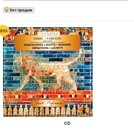
Хит продаж
-89%
CD