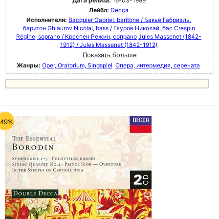
Дата релиза:
16-03-1999
Лейбл:
Decca
Исполнители:
Bacquier Gabriel, baritone / Бакьё Габриэль,
баритон
Ghiaurov Nicolai, bass / Гяуров Николай, бас
Crespin
Régine, soprano / Креспен Режин, сопрано
Jules Massenet (1842-
1912) / Jules Massenet (1842-1912)
Показать больше
Жанры:
Oper, Oratorium, Singspiel
Опера, интермедия, серената
-49%