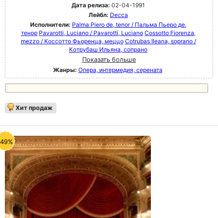
Дата релиза:
02-04-1991
Лейбл:
Decca
Исполнители:
Palma Piero de, tenor / Пальма Пьеро де,
тенор
Pavarotti, Luciano / Pavarotti, Luciano
Cossotto Fiorenza,
mezzo / Коссотто Фьоренца, меццо
Cotrubas Ileana, soprano /
Котрубаш Ильяна, сопрано
Показать больше
Жанры:
Опера, интермедия, серената
Хит продаж
-49%