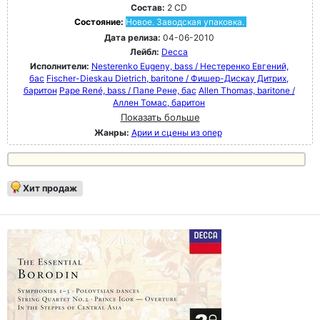
Состав:
2 CD
Состояние:
Новое. Заводская упаковка.
Дата релиза:
04-06-2010
Лейбл:
Decca
Исполнители:
Nesterenko Eugeny, bass / Нестеренко Евгений,
бас
Fischer-Dieskau Dietrich, baritone / Фишер-Дискау Дитрих,
баритон
Pape René, bass / Папе Рене, бас
Allen Thomas, baritone /
Аллен Томас, баритон
Показать больше
Жанры:
Арии и сцены из опер
Хит продаж