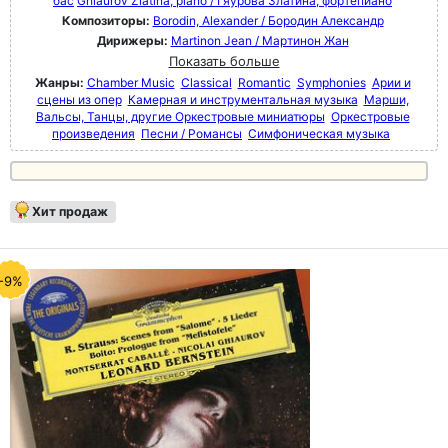
бас
Ghiaurov Zlatina, piano / Гяурова Златина, фортепиано
Композиторы:
Borodin, Alexander / Бородин Александр
Дирижеры:
Martinon Jean / Мартинон Жан
Показать больше
Жанры:
Chamber Music
Classical
Romantic
Symphonies
Арии и
сцены из опер
Камерная и инструментальная музыка
Марши,
Вальсы, Танцы, другие Оркестровые миниатюры
Оркестровые
произведения
Песни / Романсы
Симфоническая музыка
Хит продаж
-9%