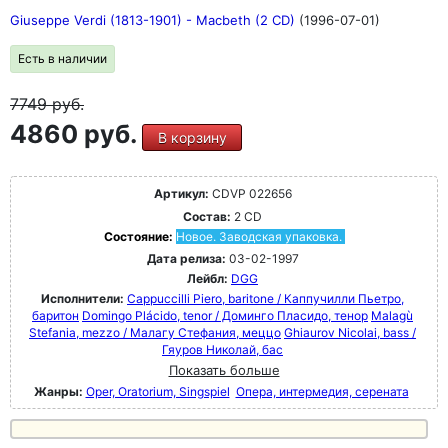
Giuseppe Verdi (1813-1901) - Macbeth (2 CD)
(1996-07-01)
Есть в наличии
7749
руб.
4860 руб.
В корзину
Артикул:
CDVP 022656
Состав:
2 CD
Состояние:
Новое. Заводская упаковка.
Дата релиза:
03-02-1997
Лейбл:
DGG
Исполнители:
Cappuccilli Piero, baritone / Каппучилли Пьетро,
баритон
Domingo Plácido, tenor / Доминго Пласидо, тенор
Malagù
Stefania, mezzo / Малагу Стефания, меццо
Ghiaurov Nicolai, bass /
Гяуров Николай, бас
Показать больше
Жанры:
Oper, Oratorium, Singspiel
Опера, интермедия, серената