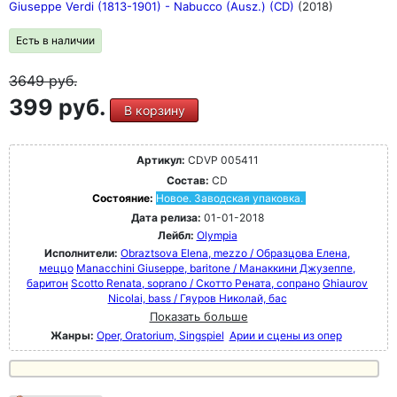
Giuseppe Verdi (1813-1901) - Nabucco (Ausz.) (CD)
(2018)
Есть в наличии
3649
руб.
399 руб.
В корзину
Артикул:
CDVP 005411
Состав:
CD
Состояние:
Новое. Заводская упаковка.
Дата релиза:
01-01-2018
Лейбл:
Olympia
Исполнители:
Obraztsova Elena, mezzo / Образцова Елена,
меццо
Manacchini Giuseppe, baritone / Манаккини Джузеппе,
баритон
Scotto Renata, soprano / Скотто Рената, сопрано
Ghiaurov
Nicolai, bass / Гяуров Николай, бас
Показать больше
Жанры:
Oper, Oratorium, Singspiel
Арии и сцены из опер