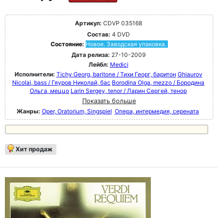
Артикул:
CDVP 035168
Состав:
4 DVD
Состояние:
Новое. Заводская упаковка.
Дата релиза:
27-10-2009
Лейбл:
Medici
Исполнители:
Tichy Georg, baritone / Тихи Георг, баритон
Ghiaurov
Nicolai, bass / Гяуров Николай, бас
Borodina Olga, mezzo / Бородина
Ольга, меццо
Larin Sergey, tenor / Ларин Сергей, тенор
Показать больше
Жанры:
Oper, Oratorium, Singspiel
Опера, интермедия, серената
Хит продаж