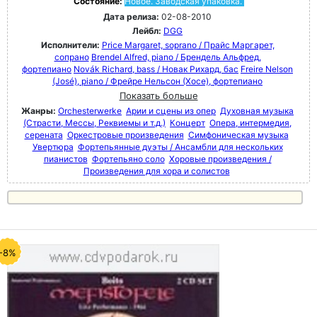
Состояние:
Новое. Заводская упаковка.
Дата релиза:
02-08-2010
Лейбл:
DGG
Исполнители:
Price Margaret, soprano / Прайс Маргарет,
сопрано
Brendel Alfred, piano / Брендель Альфред,
фортепиано
Novák Richard, bass / Новак Рихард, бас
Freire Nelson
(José), piano / Фрейре Нельсон (Хосе), фортепиано
Показать больше
Жанры:
Orchesterwerke
Арии и сцены из опер
Духовная музыка
(Страсти, Мессы, Реквиемы и т.д.)
Концерт
Опера, интермедия,
серената
Оркестровые произведения
Симфоническая музыка
Увертюра
Фортепьянные дуэты / Ансамбли для нескольких
пианистов
Фортепьяно соло
Хоровые произведения /
Произведения для хора и солистов
-8%