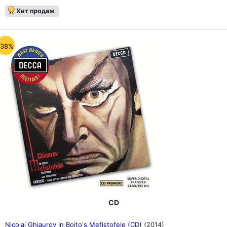
Хит продаж
-38%
CD
Nicolai Ghiaurov in Boito's Mefistofele (CD)
(2014)