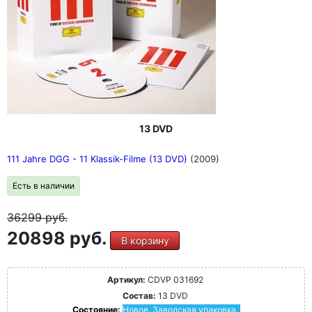
выпущено в виде специального бокса формата "LP" с
40-страничной книгой большого формата, содержащей
предисловие дочери Бернстайна Джейми Бернстайн и
новые эссе выдающихся специалистов по Бернстайну
(Хамфри Бартон, Найджел Симеоне), а также бонусный
DVD: "The Making of West Side Story"
"Величайший пианист среди дирижеров, величайший
дирижер среди композиторов, величайший композитор
среди пианистов... Он - универсальный гений" (Артур
Рубенстайн о Леонарде Бернстайне)
13 DVD
111 Jahre DGG - 11 Klassik-Filme (13 DVD)
(2009)
Есть в наличии
36299
руб.
20898 руб.
В корзину
Артикул:
CDVP 031692
Состав:
13 DVD
Состояние:
Новое. Заводская упаковка.