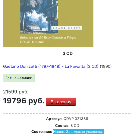
3 CD
Gaetano Donizetti (1797-1848) - La Favorita (3 CD)
(1990)
Есть в наличии
21599
руб.
19796 руб.
В корзину
Артикул:
CDVP 021338
Состав:
3 CD
Состояние:
Новое. Заводская упаковка.