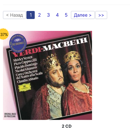
1
2
3
4
5
< Назад
Далее >
>>
-37%
2 CD