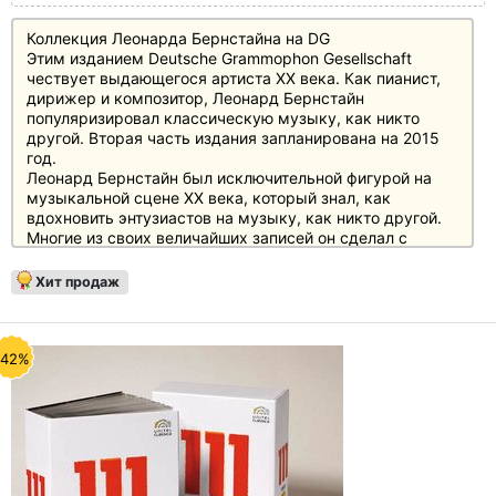
Коллекция Леонарда Бернстайна на DG
Этим изданием Deutsche Grammophon Gesellschaft
чествует выдающегося артиста XX века. Как пианист,
дирижер и композитор, Леонард Бернстайн
популяризировал классическую музыку, как никто
другой. Вторая часть издания запланирована на 2015
год.
Леонард Бернстайн был исключительной фигурой на
музыкальной сцене XX века, который знал, как
вдохновить энтузиастов на музыку, как никто другой.
Многие из своих величайших записей он сделал с
Deutsche Grammophon, для которого он записывался в
последний раз.
Хит продаж
Теперь все записи Deutsche Grammophon (+ Decca и
Philips) будут выпущены в двух лимитированных
делюкс-изданиях, сначала Том 1, а затем Том 2 в 2015
году.
-42%
В первый том вошли записи Бернстайна от Бетховена
до Брамса и от Хадына до Листа на 59 дисках, а также
все альбомы, на которых Бернстайн интерпретирует
свои собственные произведения. Все альбомы
представлены в "оригинальном переплете" с
оригинальными обложками. Делюксовое издание будет