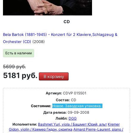
CD
Bela Bartok (1881-1945) - Konzert für 2 Klaviere,Schlagzeug &
Orchester (CD)
(2008)
Есть в наличии
5699
руб.
5181 руб.
В корзину
Артикул:
CDVP 015501
Состав:
CD
Состояние:
Новое. Заводская упаковка.
Дата релиза:
09-09-2008
Лейбл:
DGG
Исполнители:
Bashmet Yuri, viola / Башмет Юрий, альт
Kremer
Gidon, violin / Кремер Гидон, скрипка
Aimard Pierre-Laurent, piano /