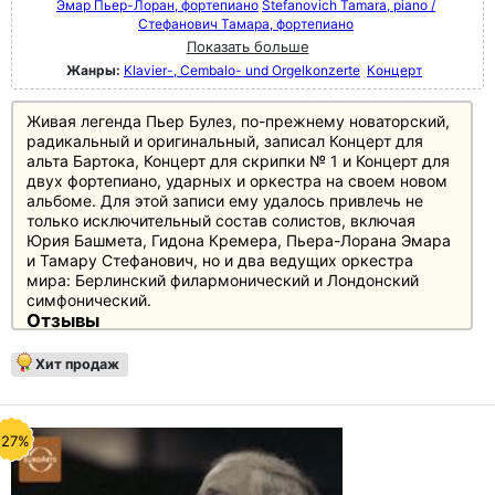
Эмар Пьер-Лоран, фортепиано
Stefanovich Tamara, piano /
Стефанович Тамара, фортепиано
Показать больше
Жанры:
Klavier-, Cembalo- und Orgelkonzerte
Концерт
Живая легенда Пьер Булез, по-прежнему новаторский,
радикальный и оригинальный, записал Концерт для
альта Бартока, Концерт для скрипки № 1 и Концерт для
двух фортепиано, ударных и оркестра на своем новом
альбоме. Для этой записи ему удалось привлечь не
только исключительный состав солистов, включая
Юрия Башмета, Гидона Кремера, Пьера-Лорана Эмара
и Тамару Стефанович, но и два ведущих оркестра
мира: Берлинский филармонический и Лондонский
симфонический.
Отзывы
FonoForum 12/08: "Постановка, которая не оставляет
желать лучшего не оставляет желать лучшего:
Хит продаж
высококлассные, прекрасно подготовленные солисты,
великолепно организованный оркестр, спокойный
взгляд умудренного возрастом дирижера и
поразительно настоящий звук, который кажется
-27%
немного узким только в форте делают эту запись
незабываемым впечатлением"