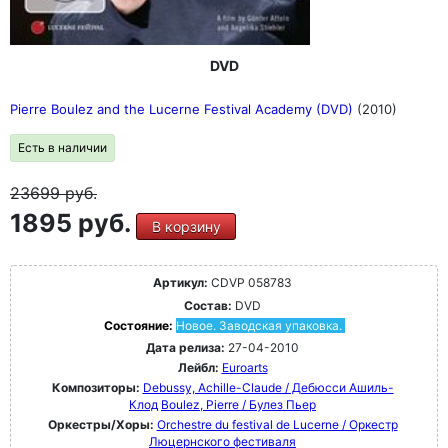
DVD
Pierre Boulez and the Lucerne Festival Academy (DVD)
(2010)
Есть в наличии
23699
руб.
1895 руб.
В корзину
Артикул:
CDVP 058783
Состав:
DVD
Состояние:
Новое. Заводская упаковка.
Дата релиза:
27-04-2010
Лейбл:
Euroarts
Композиторы:
Debussy, Achille-Claude / Дебюсси Ашиль-
Клод
Boulez, Pierre / Булез Пьер
Оркестры/Хоры:
Orchestre du festival de Lucerne / Оркестр
Люцернского фестиваля