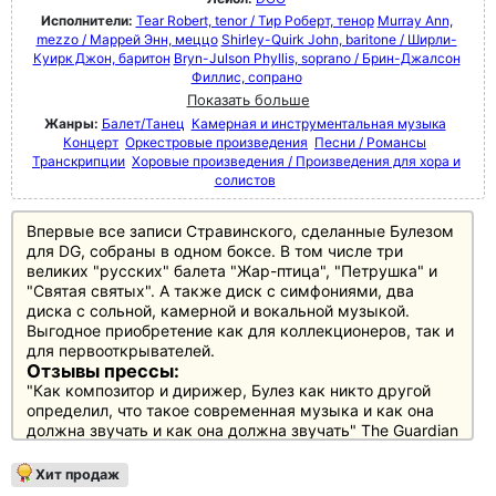
Исполнители:
Tear Robert, tenor / Тир Роберт, тенор
Murray Ann,
mezzo / Маррей Энн, меццо
Shirley-Quirk John, baritone / Ширли-
Куирк Джон, баритон
Bryn-Julson Phyllis, soprano / Брин-Джалсон
Филлис, сопрано
Показать больше
Жанры:
Балет/Танец
Камерная и инструментальная музыка
Концерт
Оркестровые произведения
Песни / Романсы
Транскрипции
Хоровые произведения / Произведения для хора и
солистов
Впервые все записи Стравинского, сделанные Булезом
для DG, собраны в одном боксе. В том числе три
великих "русских" балета "Жар-птица", "Петрушка" и
"Святая святых". А также диск с симфониями, два
диска с сольной, камерной и вокальной музыкой.
Выгодное приобретение как для коллекционеров, так и
для первооткрывателей.
Отзывы прессы:
"Как композитор и дирижер, Булез как никто другой
определил, что такое современная музыка и как она
должна звучать и как она должна звучать" The Guardian
Хит продаж