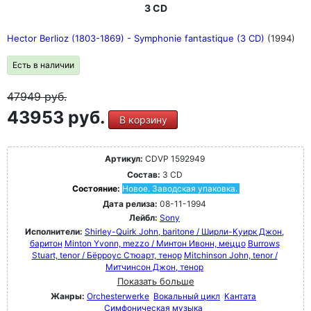
3 CD
Hector Berlioz (1803-1869) - Symphonie fantastique (3 CD)
(1994)
Есть в наличии
47949
руб.
43953 руб.
В корзину
Артикул:
CDVP 1592949
Состав:
3 CD
Состояние:
Новое. Заводская упаковка.
Дата релиза:
08-11-1994
Лейбл:
Sony
Исполнители:
Shirley-Quirk John, baritone / Ширли-Куирк Джон,
баритон
Minton Yvonn, mezzo / Минтон Ивонн, меццо
Burrows
Stuart, tenor / Бёрроус Стюарт, тенор
Mitchinson John, tenor /
Митчинсон Джон, тенор
Показать больше
Жанры:
Orchesterwerke
Вокальный цикл
Кантата
Симфоническая музыка