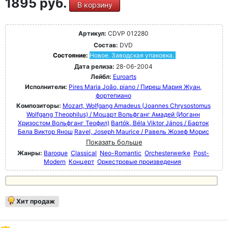
1895 руб.
В корзину
Артикул:
CDVP 012280
Состав:
DVD
Состояние:
Новое. Заводская упаковка.
Дата релиза:
28-06-2004
Лейбл:
Euroarts
Исполнители:
Pires Maria João, piano / Пиреш Мария Жуан,
фортепиано
Композиторы:
Mozart, Wolfgang Amadeus (Joannes Chrysostomus
Wolfgang Theophilus) / Моцарт Вольфганг Амадей (Иоганн
Хризостом Вольфганг Теофил)
Bartók, Béla Viktor János / Барток
Бела Виктор Янош
Ravel, Joseph Maurice / Равель Жозеф Морис
Показать больше
Жанры:
Baroque
Classical
Neo-Romantic
Orchesterwerke
Post-
Modern
Концерт
Оркестровые произведения
Хит продаж