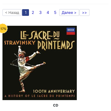
1
2
3
4
5
< Назад
Далее >
>>
-17%
CD