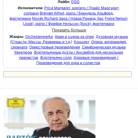
Лейбл:
DGG
Исполнители:
Price Margaret, soprano / Прайс Маргарет,
сопрано
Brendel Alfred, piano / Брендель Альфред,
фортепиано
Novák Richard, bass / Новак Рихард, бас
Freire Nelson
(José), piano / Фрейре Нельсон (Хосе), фортепиано
Показать больше
Жанры:
Orchesterwerke
Арии и сцены из опер
Духовная музыка
(Страсти, Мессы, Реквиемы и т.д.)
Концерт
Опера, интермедия,
серената
Оркестровые произведения
Симфоническая музыка
Увертюра
Фортепьянные дуэты / Ансамбли для нескольких
пианистов
Фортепьяно соло
Хоровые произведения /
Произведения для хора и солистов