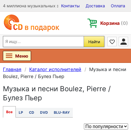
4 миллиона музыкальных записей на Виниле, CD и DVD
Контакты
Доставка
Оплата
Корзина
(0)
Найти
Меню
Главная
Каталог исполнителей
Музыка и песни
Boulez, Pierre / Булез Пьер
Музыка и песни Boulez, Pierre /
Булез Пьер
Все
LP
CD
DVD
BLU-RAY