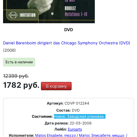
DVD
Daniel Barenboim dirigiert das Chicago Symphony Orchestra (DVD)
(2006)
Есть в наличии
12399
руб.
1782 руб.
В корзину
Артикул:
CDVP 012244
Состав:
DVD
Состояние:
Новое. Заводская упаковка.
Дата релиза:
22-05-2006
Лейбл:
Euroarts
Исполнители:
Matos Elisabete, mezzo / Матос Элисабете, меццо
/