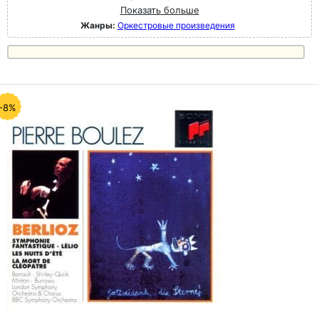
Показать больше
Жанры:
Оркестровые произведения
-8%