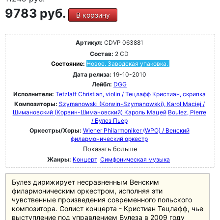
9783 руб.
В корзину
Артикул:
CDVP 063881
Состав:
2 CD
Состояние:
Новое. Заводская упаковка.
Дата релиза:
19-10-2010
Лейбл:
DGG
Исполнители:
Tetzlaff Christian, violin / Тецлафф Кристиан, скрипка
Композиторы:
Szymanowski (Korwin-Szymanowski), Karol Maciej /
Шимановский (Корвин-Шимановский) Кароль Мацей
Boulez, Pierre
/ Булез Пьер
Оркестры/Хоры:
Wiener Philarmoniker (WPO) / Венский
филармонический оркестр
Показать больше
Жанры:
Концерт
Симфоническая музыка
Булез дирижирует несравненным Венским
филармоническим оркестром, исполняя эти
чувственные произведения современного польского
композитора. Солист концерта - Кристиан Тецлафф, чье
выступление под управлением Булеза в 2009 году