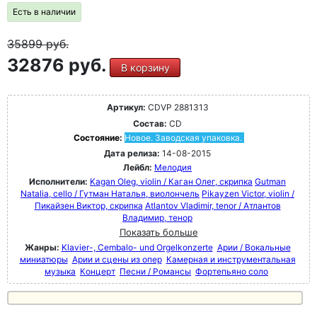
Есть в наличии
35899
руб.
32876 руб.
В корзину
Артикул:
CDVP 2881313
Состав:
CD
Состояние:
Новое. Заводская упаковка.
Дата релиза:
14-08-2015
Лейбл:
Мелодия
Исполнители:
Kagan Oleg, violin / Каган Oлег, скрипка
Gutman
Natalia, cello / Гутман Наталья, виолончель
Pikayzen Victor, violin /
Пикайзен Виктор, скрипка
Atlantov Vladimir, tenor / Атлантов
Владимир, тенор
Показать больше
Жанры:
Klavier-, Cembalo- und Orgelkonzerte
Арии / Вокальные
миниатюры
Арии и сцены из опер
Камерная и инструментальная
музыка
Концерт
Песни / Романсы
Фортепьяно соло