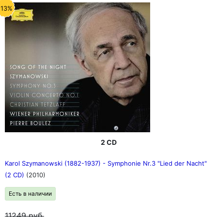
-13%
2 CD
Karol Szymanowski (1882-1937) - Symphonie Nr.3 "Lied der Nacht"
(2 CD)
(2010)
Есть в наличии
11249
руб.