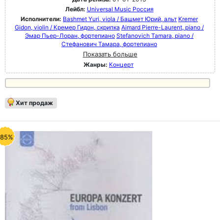
Лейбл:
Universal Music Россия
Исполнители:
Bashmet Yuri, viola / Башмет Юрий, альт
Kremer
Gidon, violin / Кремер Гидон, скрипка
Aimard Pierre-Laurent, piano /
Эмар Пьер-Лоран, фортепиано
Stefanovich Tamara, piano /
Стефанович Тамара, фортепиано
Показать больше
Жанры:
Концерт
Хит продаж
-85%