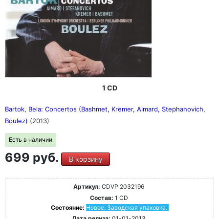
1 CD
Bartok, Bela: Concertos (Bashmet, Kremer, Aimard, Stephanovich,
Boulez)
(2013)
Есть в наличии
699 руб.
В корзину
Артикул:
CDVP 2032196
Состав:
1 CD
Состояние:
Новое. Заводская упаковка.
Дата релиза:
01-01-2013