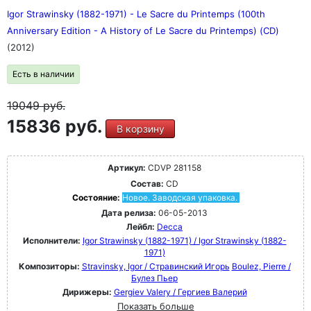
Igor Strawinsky (1882-1971) - Le Sacre du Printemps (100th
Anniversary Edition - A History of Le Sacre du Printemps) (CD)
(2012)
Есть в наличии
19049
руб.
15836 руб.
В корзину
Артикул:
CDVP 281158
Состав:
CD
Состояние:
Новое. Заводская упаковка.
Дата релиза:
06-05-2013
Лейбл:
Decca
Исполнители:
Igor Strawinsky (1882-1971) / Igor Strawinsky (1882-
1971)
Композиторы:
Stravinsky, Igor / Стравинский Игорь
Boulez, Pierre /
Булез Пьер
Дирижеры:
Gergiev Valery / Гергиев Валерий
Показать больше