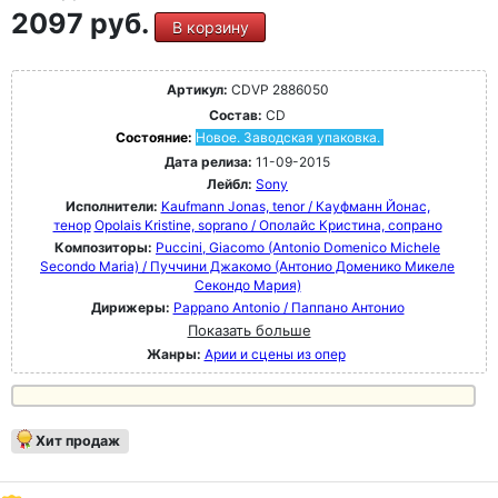
2097 руб.
В корзину
Артикул:
CDVP 2886050
Состав:
CD
Состояние:
Новое. Заводская упаковка.
Дата релиза:
11-09-2015
Лейбл:
Sony
Исполнители:
Kaufmann Jonas, tenor / Кауфманн Йонас,
тенор
Opolais Kristine, soprano / Ополайс Кристина, сопрано
Композиторы:
Puccini, Giacomo (Antonio Domenico Michele
Secondo Maria) / Пуччини Джакомо (Антонио Доменико Микеле
Секондо Мария)
Дирижеры:
Pappano Antonio / Паппано Антонио
Показать больше
Жанры:
Арии и сцены из опер
Хит продаж