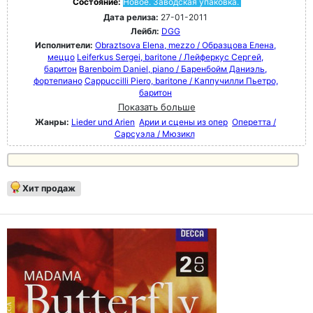
Состояние:
Новое. Заводская упаковка.
Дата релиза:
27-01-2011
Лейбл:
DGG
Исполнители:
Obraztsova Elena, mezzo / Образцова Елена,
меццо
Leiferkus Sergei, baritone / Лейферкус Сергей,
баритон
Barenboim Daniel, piano / Баренбойм Даниэль,
фортепиано
Cappuccilli Piero, baritone / Каппучилли Пьетро,
баритон
Показать больше
Жанры:
Lieder und Arien
Арии и сцены из опер
Оперетта /
Сарсуэла / Мюзикл
Хит продаж