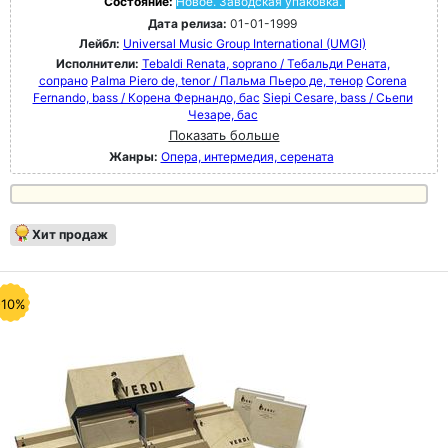
Состояние:
Новое. Заводская упаковка.
Дата релиза:
01-01-1999
Лейбл:
Universal Music Group International (UMGI)
Исполнители:
Tebaldi Renata, soprano / Тебальди Рената,
сопрано
Palma Piero de, tenor / Пальма Пьеро де, тенор
Corena
Fernando, bass / Корена Фернандо, бас
Siepi Cesare, bass / Сьепи
Чезаре, бас
Показать больше
Жанры:
Опера, интермедия, серената
Хит продаж
-10%