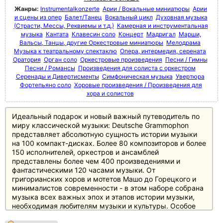
Жанры:
Instrumentalkonzerte
Арии / Вокальные миниатюры
Арии
и сцены из опер
Балет/Танец
Вокальный цикл
Духовная музыка
(Страсти, Мессы, Реквиемы и т.д.)
Камерная и инструментальная
музыка
Кантата
Клавесин соло
Концерт
Мадригал
Марши,
Вальсы, Танцы, другие Оркестровые миниатюры
Мелодрама
Музыка к театральному спектаклю
Опера, интермедия, серената
Оратория
Орган соло
Оркестровые произведения
Песни / Гимны
Песни / Романсы
Произведения для солиста с оркестром
Серенады и Дивертисменты
Симфоническая музыка
Увертюра
Фортепьяно соло
Хоровые произведения / Произведения для
хора и солистов
Идеальный подарок и новый важный путеводитель по
миру классической музыки: Deutsche Grammophon
представляет абсолютную сущность истории музыки
на 100 компакт-дисках. Более 80 композиторов и более
150 исполнителей, оркестров и ансамблей
представлены более чем 400 произведениями и
фантастическими 120 часами музыки. От
григорианских хоров и мотетов Машо до Горецкого и
минималистов современности - в этом наборе собрана
музыка всех важных эпох и этапов истории музыки,
необходимая любителям музыки и культуры. Особое
внимание уделено основному репертуару с великими