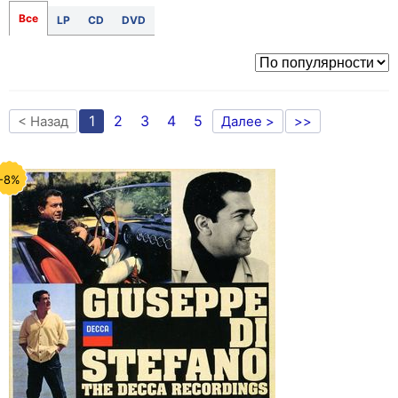
Все
LP
CD
DVD
1
2
3
4
5
< Назад
Далее >
>>
-8%