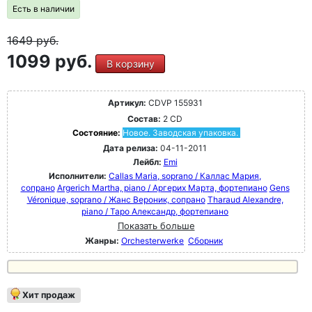
многих других.
Есть в наличии
1649
руб.
1099 руб.
В корзину
Артикул:
CDVP 155931
Состав:
2 CD
Состояние:
Новое. Заводская упаковка.
Дата релиза:
04-11-2011
Лейбл:
Emi
Исполнители:
Callas Maria, soprano / Каллас Мария,
сопрано
Argerich Martha, piano / Аргерих Марта, фортепиано
Gens
Véronique, soprano / Жанс Вероник, сопрано
Tharaud Alexandre,
piano / Таро Александр, фортепиано
Показать больше
Жанры:
Orchesterwerke
Сборник
Хит продаж