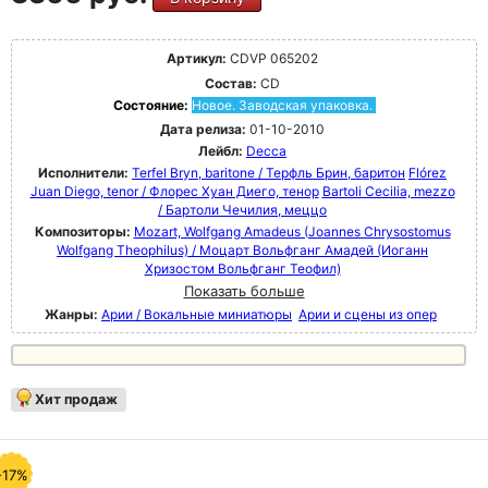
Артикул:
CDVP 065202
Состав:
CD
Состояние:
Новое. Заводская упаковка.
Дата релиза:
01-10-2010
Лейбл:
Decca
Исполнители:
Terfel Bryn, baritone / Терфль Брин, баритон
Flórez
Juan Diego, tenor / Флорес Хуан Диего, тенор
Bartoli Cecilia, mezzo
/ Бартоли Чечилия, меццо
Композиторы:
Mozart, Wolfgang Amadeus (Joannes Chrysostomus
Wolfgang Theophilus) / Моцарт Вольфганг Амадей (Иоганн
Хризостом Вольфганг Теофил)
Показать больше
Жанры:
Арии / Вокальные миниатюры
Арии и сцены из опер
Хит продаж
-17%