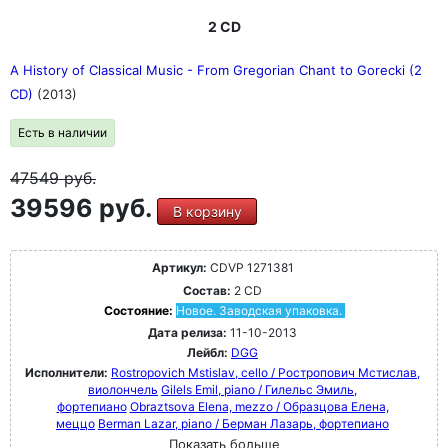
2 CD
A History of Classical Music - From Gregorian Chant to Gorecki (2
CD)
(2013)
Есть в наличии
47549
руб.
39596 руб.
В корзину
Артикул:
CDVP 1271381
Состав:
2 CD
Состояние:
Новое. Заводская упаковка.
Дата релиза:
11-10-2013
Лейбл:
DGG
Исполнители:
Rostropovich Mstislav, cello / Ростропович Мстислав,
виолончель
Gilels Emil, piano / Гилельс Эмиль,
фортепиано
Obraztsova Elena, mezzo / Образцова Елена,
меццо
Berman Lazar, piano / Берман Лазарь, фортепиано
Показать больше