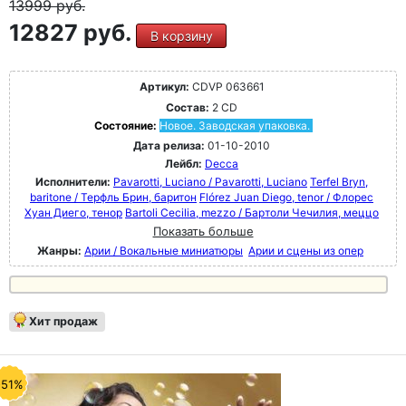
13999
руб.
12827 руб.
В корзину
Артикул:
CDVP 063661
Состав:
2 CD
Состояние:
Новое. Заводская упаковка.
Дата релиза:
01-10-2010
Лейбл:
Decca
Исполнители:
Pavarotti, Luciano / Pavarotti, Luciano
Terfel Bryn,
baritone / Терфль Брин, баритон
Flórez Juan Diego, tenor / Флорес
Хуан Диего, тенор
Bartoli Cecilia, mezzo / Бартоли Чечилия, меццо
Показать больше
Жанры:
Арии / Вокальные миниатюры
Арии и сцены из опер
Хит продаж
-51%