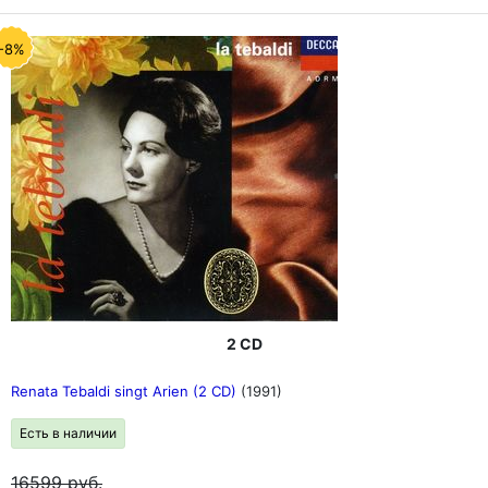
-8%
2 CD
Renata Tebaldi singt Arien (2 CD)
(1991)
Есть в наличии
16599
руб.