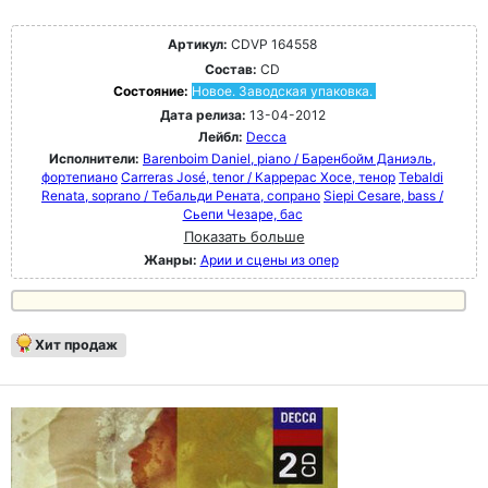
Артикул:
CDVP 164558
Состав:
CD
Состояние:
Новое. Заводская упаковка.
Дата релиза:
13-04-2012
Лейбл:
Decca
Исполнители:
Barenboim Daniel, piano / Баренбойм Даниэль,
фортепиано
Carreras José, tenor / Каррерас Хосе, тенор
Tebaldi
Renata, soprano / Тебальди Рената, сопрано
Siepi Cesare, bass /
Сьепи Чезаре, бас
Показать больше
Жанры:
Арии и сцены из опер
Хит продаж