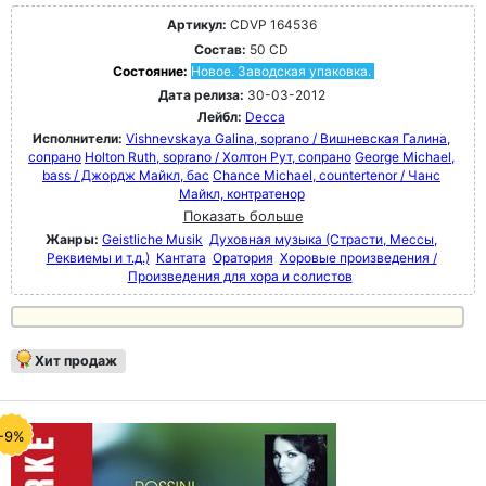
Артикул:
CDVP 164536
Состав:
50 CD
Состояние:
Новое. Заводская упаковка.
Дата релиза:
30-03-2012
Лейбл:
Decca
Исполнители:
Vishnevskaya Galina, soprano / Вишневская Галина,
сопрано
Holton Ruth, soprano / Холтон Рут, сопрано
George Michael,
bass / Джордж Майкл, бас
Chance Michael, countertenor / Чанс
Майкл, контратенор
Показать больше
Жанры:
Geistliche Musik
Духовная музыка (Страсти, Мессы,
Реквиемы и т.д.)
Кантата
Оратория
Хоровые произведения /
Произведения для хора и солистов
Хит продаж
-9%