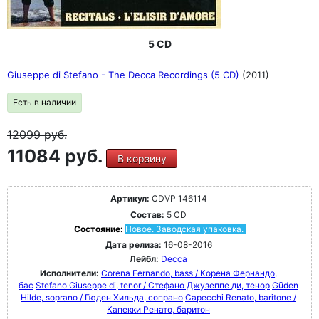
5 CD
Giuseppe di Stefano - The Decca Recordings (5 CD)
(2011)
Есть в наличии
12099
руб.
11084 руб.
В корзину
Артикул:
CDVP 146114
Состав:
5 CD
Состояние:
Новое. Заводская упаковка.
Дата релиза:
16-08-2016
Лейбл:
Decca
Исполнители:
Corena Fernando, bass / Корена Фернандо,
бас
Stefano Giuseppe di, tenor / Стефано Джузеппе ди, тенор
Güden
Hilde, soprano / Гюден Хильда, сопрано
Capecchi Renato, baritone /
Капекки Ренато, баритон