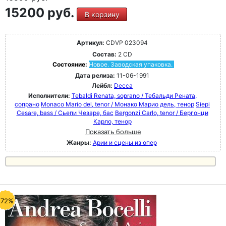
15200 руб.
В корзину
Артикул:
CDVP 023094
Состав:
2 CD
Состояние:
Новое. Заводская упаковка.
Дата релиза:
11-06-1991
Лейбл:
Decca
Исполнители:
Tebaldi Renata, soprano / Тебальди Рената,
сопрано
Monaco Mario del, tenor / Монако Марио дель, тенор
Siepi
Cesare, bass / Сьепи Чезаре, бас
Bergonzi Carlo, tenor / Бергонци
Карло, тенор
Показать больше
Жанры:
Арии и сцены из опер
-72%