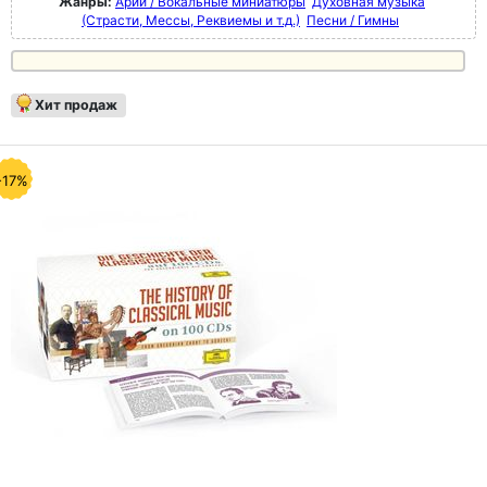
Жанры:
Арии / Вокальные миниатюры
Духовная музыка
(Страсти, Мессы, Реквиемы и т.д.)
Песни / Гимны
Хит продаж
-17%