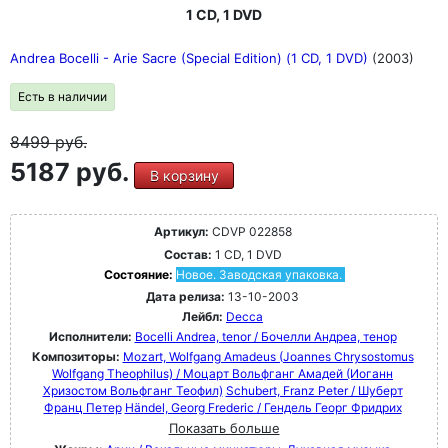
1 CD, 1 DVD
Andrea Bocelli - Arie Sacre (Special Edition) (1 CD, 1 DVD)
(2003)
Есть в наличии
8499
руб.
5187 руб.
В корзину
Артикул:
CDVP 022858
Состав:
1 CD, 1 DVD
Состояние:
Новое. Заводская упаковка.
Дата релиза:
13-10-2003
Лейбл:
Decca
Исполнители:
Bocelli Andrea, tenor / Бочелли Андреа, тенор
Композиторы:
Mozart, Wolfgang Amadeus (Joannes Chrysostomus
Wolfgang Theophilus) / Моцарт Вольфганг Амадей (Иоганн
Хризостом Вольфганг Теофил)
Schubert, Franz Peter / Шуберт
Франц Петер
Händel, Georg Frederic / Гендель Георг Фридрих
Показать больше