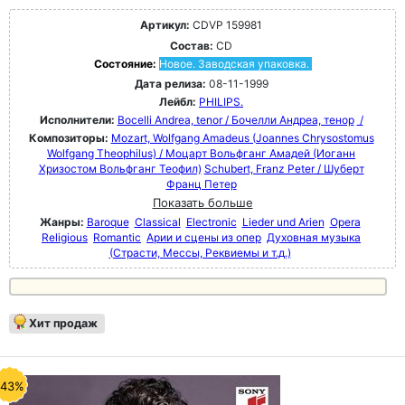
Артикул:
CDVP 159981
Состав:
CD
Состояние:
Новое. Заводская упаковка.
Дата релиза:
08-11-1999
Лейбл:
PHILIPS.
Исполнители:
Bocelli Andrea, tenor / Бочелли Андреа, тенор
/
Композиторы:
Mozart, Wolfgang Amadeus (Joannes Chrysostomus
Wolfgang Theophilus) / Моцарт Вольфганг Амадей (Иоганн
Хризостом Вольфганг Теофил)
Schubert, Franz Peter / Шуберт
Франц Петер
Показать больше
Жанры:
Baroque
Classical
Electronic
Lieder und Arien
Opera
Religious
Romantic
Арии и сцены из опер
Духовная музыка
(Страсти, Мессы, Реквиемы и т.д.)
Хит продаж
-43%