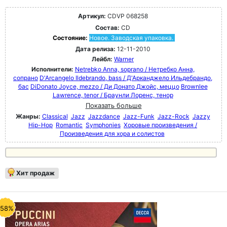
Артикул:
CDVP 068258
Состав:
CD
Состояние:
Новое. Заводская упаковка.
Дата релиза:
12-11-2010
Лейбл:
Warner
Исполнители:
Netrebko Anna, soprano / Нетребко Анна,
сопрано
D'Arcangelo Ildebrando, bass / Д'Арканджело Ильдебрандо,
бас
DiDonato Joyce, mezzo / Ди Донато Джойс, меццо
Brownlee
Lawrence, tenor / Браунли Лоренс, тенор
Показать больше
Жанры:
Classical
Jazz
Jazzdance
Jazz-Funk
Jazz-Rock
Jazzy
Hip-Hop
Romantic
Symphonies
Хоровые произведения /
Произведения для хора и солистов
Хит продаж
-58%