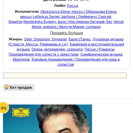
Лейбл:
Decca
Исполнители:
Obraztsova Elena, mezzo / Образцова Елена,
меццо
Leiferkus Sergei, baritone / Лейферкус Сергей,
баритон
Nesterenko Eugeny, bass / Нестеренко Евгений, бас
Venuti
Maria, soprano / Венути Мария, сопрано
Показать больше
Жанры:
Oper, Oratorium, Singspiel
Балет/Танец
Духовная музыка
(Страсти, Мессы, Реквиемы и т.д.)
Камерная и инструментальная
музыка
Опера, интермедия, серената
Песни / Романсы
Произведения для солиста с оркестром
Симфоническая музыка
Увертюра
Хоровые произведения / Произведения для хора и
солистов
Хит продаж
-8%