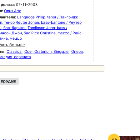
 релиза:
07-11-2008
л:
Opus Arte
лнители:
Langridge Philip, tenor / Лангридж
п, тенор
Reuter Johan, bass-baritone / Реутер
н, бас-баритон
Tomlinson John, bass /
инсон Джон, бас
Rice Christine, mezzo / Райс
тина, меццо
зать больше
ры:
Classical
Oper, Oratorium, Singspiel
Опера,
рмедия, серената
 продаж