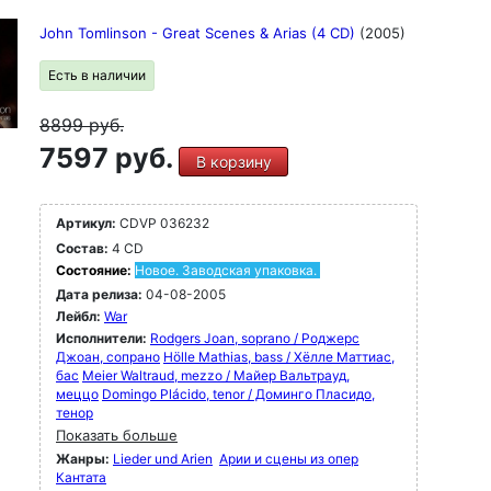
John Tomlinson - Great Scenes & Arias (4 CD)
(2005)
Есть в наличии
8899
руб.
7597 руб.
В корзину
Артикул:
CDVP 036232
Состав:
4 CD
Состояние:
Новое. Заводская упаковка.
Дата релиза:
04-08-2005
Лейбл:
War
Исполнители:
Rodgers Joan, soprano / Роджерс
Джоан, сопрано
Hölle Mathias, bass / Хёлле Маттиас,
бас
Meier Waltraud, mezzo / Майер Вальтрауд,
меццо
Domingo Plácido, tenor / Доминго Пласидо,
тенор
Показать больше
Жанры:
Lieder und Arien
Арии и сцены из опер
Кантата