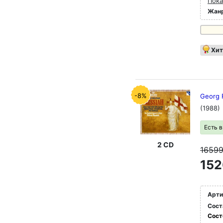
Пока
Жан
Хит
-8%
Georg F
(1988)
Есть 
2 CD
1659
152
Арти
Сост
Сост