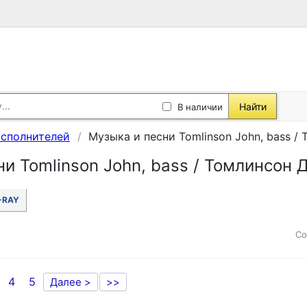
Найти
В наличии
исполнителей
Музыка и песни Tomlinson John, bass /
и Tomlinson John, bass / Томлинсон 
-RAY
Со
4
5
Далее >
>>