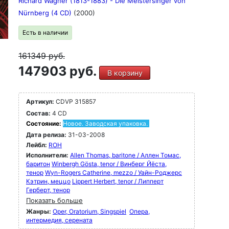
Richard Wagner (1813-1883) - Die Meistersinger von
Nürnberg (4 CD)
(2000)
Есть в наличии
161349
руб.
147903 руб.
В корзину
Артикул:
CDVP 315857
Состав:
4 CD
Состояние:
Новое. Заводская упаковка.
Дата релиза:
31-03-2008
Лейбл:
ROH
Исполнители:
Allen Thomas, baritone / Аллен Томас,
баритон
Winbergh Gösta, tenor / Винберг Йёста,
тенор
Wyn-Rogers Catherine, mezzo / Уайн-Роджерс
Кэтрин, меццо
Lippert Herbert, tenor / Липперт
Герберт, тенор
Показать больше
Жанры:
Oper, Oratorium, Singspiel
Опера,
интермедия, серената