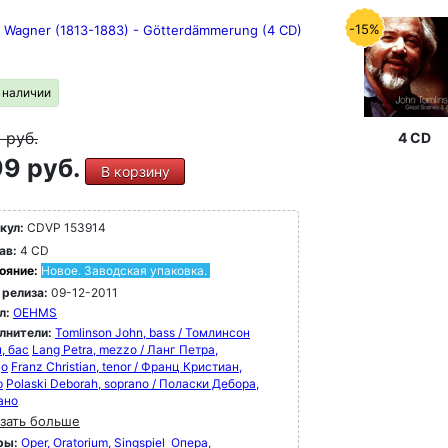
-15%
d Wagner (1813-1883) - Götterdämmerung (4 CD)
в наличии
9
руб.
4 CD
9 руб.
В корзину
кул:
CDVP 153914
ав:
4 CD
ояние:
Новое. Заводская упаковка.
 релиза:
09-12-2011
л:
OEHMS
лнители:
Tomlinson John, bass / Томлинсон
, бас
Lang Petra, mezzo / Ланг Петра,
цо
Franz Christian, tenor / Франц Кристиан,
р
Polaski Deborah, soprano / Поласки Дебора,
ано
зать больше
ры:
Oper, Oratorium, Singspiel
Опера,