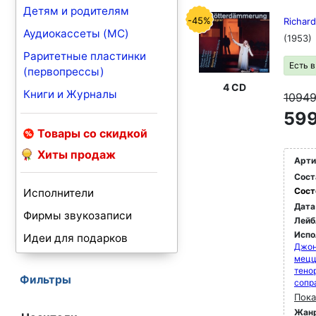
Детям и родителям
-45%
Richar
Аудиокассеты (MC)
(1953)
Раритетные пластинки
Есть 
(первопрессы)
4 CD
Книги и Журналы
1094
599
Товары со скидкой
Хиты продаж
Арти
Сост
Сост
Исполнители
Дата
Фирмы звукозаписи
Лейб
Испо
Идеи для подарков
Джон
мец
тено
Фильтры
сопр
Пока
Жан