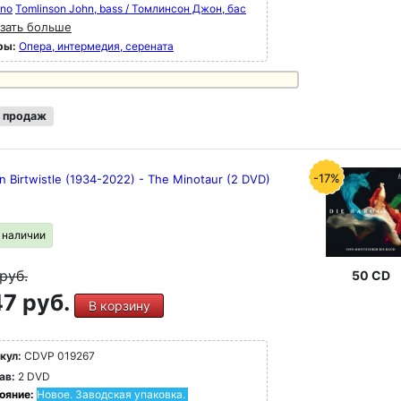
ano
Tomlinson John, bass / Томлинсон Джон, бас
зать больше
ры:
Опера, интермедия, серената
 продаж
-17%
n Birtwistle (1934-2022) - The Minotaur (2 DVD)
в наличии
руб.
50 CD
7 руб.
В корзину
кул:
CDVP 019267
ав:
2 DVD
ояние:
Новое. Заводская упаковка.