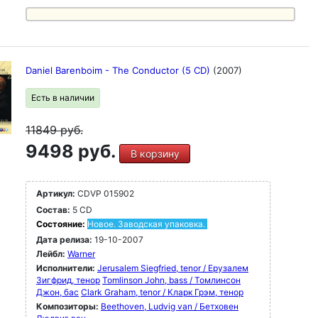
Daniel Barenboim - The Conductor (5 CD)
(2007)
Есть в наличии
11849
руб.
9498 руб.
В корзину
Артикул:
CDVP 015902
Состав:
5 CD
Состояние:
Новое. Заводская упаковка.
Дата релиза:
19-10-2007
Лейбл:
Warner
Исполнители:
Jerusalem Siegfried, tenor / Ерузалем
Зигфрид, тенор
Tomlinson John, bass / Томлинсон
Джон, бас
Clark Graham, tenor / Кларк Грэм, тенор
Композиторы:
Beethoven, Ludvig van / Бетховен