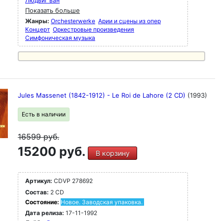
Людвиг ван
Показать больше
Жанры:
Orchesterwerke
Арии и сцены из опер
Концерт
Оркестровые произведения
Симфоническая музыка
Jules Massenet (1842-1912) - Le Roi de Lahore (2 CD)
(1993)
Есть в наличии
16599
руб.
15200 руб.
В корзину
Артикул:
CDVP 278692
Состав:
2 CD
Состояние:
Новое. Заводская упаковка.
Дата релиза:
17-11-1992