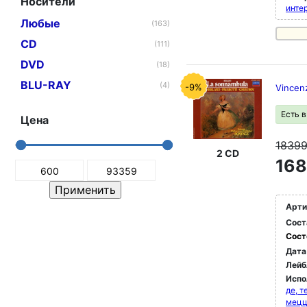
Носители
инте
Любые
(163)
CD
(111)
DVD
(18)
BLU-RAY
(4)
-9%
Vincenz
Есть 
Цена
1839
2 CD
168
Арти
Сост
Сост
Дата
Лейб
Испо
де, т
мец