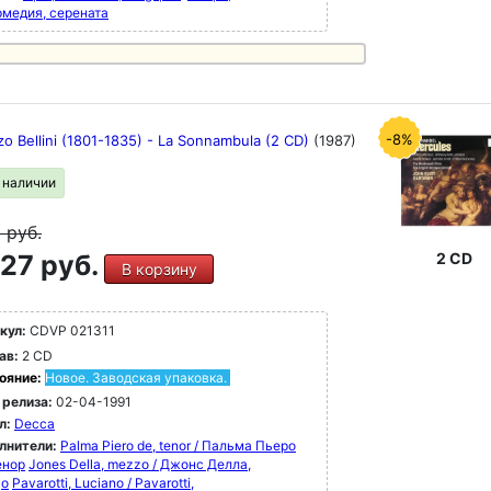
рмедия, серената
-8%
o Bellini (1801-1835) - La Sonnambula (2 CD)
(1987)
в наличии
9
руб.
27 руб.
2 CD
В корзину
кул:
CDVP 021311
ав:
2 CD
ояние:
Новое. Заводская упаковка.
 релиза:
02-04-1991
л:
Decca
лнители:
Palma Piero de, tenor / Пальма Пьеро
енор
Jones Della, mezzo / Джонс Делла,
цо
Pavarotti, Luciano / Pavarotti,