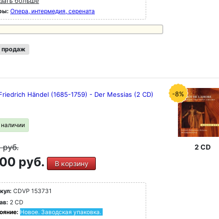
зать больше
ры:
Опера, интермедия, серената
 продаж
-8%
riedrich Händel (1685-1759) - Der Messias (2 CD)
в наличии
9
руб.
2 CD
00 руб.
В корзину
кул:
CDVP 153731
ав:
2 CD
ояние:
Новое. Заводская упаковка.