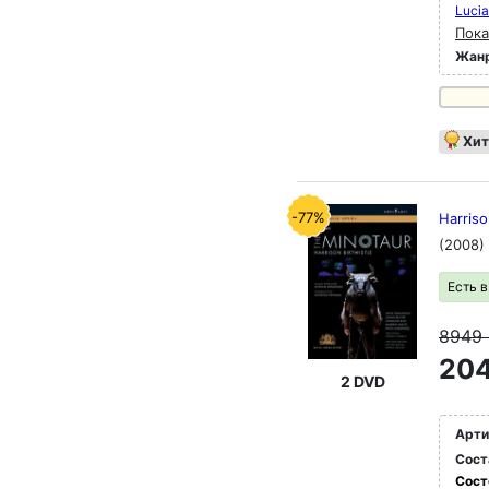
Luci
Пока
Жан
Хит
-77%
Harriso
(2008)
Есть 
8949
204
2 DVD
Арти
Сост
Сост