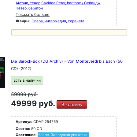
Антони, тенор
Savidge Peter, baritone / Сейвидж
Петер, баритон
Показать больше
Жанры:
Опера, интермедия, серената
Die Barock-Box (DG Archiv) - Von Monteverdi bis Bach (50
CD)
(2012)
Есть в наличии
59999
руб.
49999 руб.
В корзину
Артикул:
CDVP 254769
Состав:
50 CD
Состояние:
Новое. Заводская упаковка.