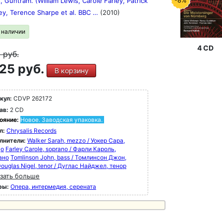
-8%
, Guntram. (William Lewis, Carole Farley, Patrick
ey, Terence Sharpe et al. BBC …
(2010)
в наличии
4 CD
9
руб.
25 руб.
В корзину
кул:
CDVP 262172
ав:
2 CD
ояние:
Новое. Заводская упаковка.
л:
Chrysalis Records
лнители:
Walker Sarah, mezzo / Уокер Сара,
цо
Farley Carole, soprano / Фарли Кароль,
ано
Tomlinson John, bass / Томлинсон Джон,
ouglas Nigel, tenor / Дуглас Найджел, тенор
зать больше
ры:
Опера, интермедия, серената