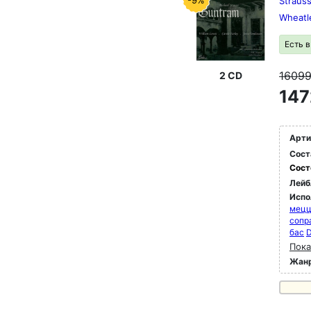
-9%
Strauss
Wheatl
Есть 
1609
2 CD
147
Арти
Сост
Сост
Лейб
Испо
мец
сопр
бас
D
Пока
Жан