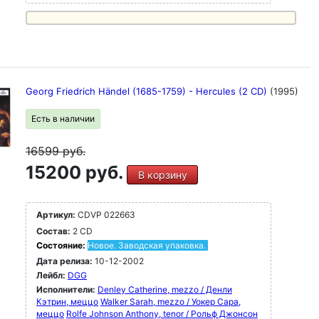
Georg Friedrich Händel (1685-1759) - Hercules (2 CD)
(1995)
Есть в наличии
16599
руб.
15200 руб.
В корзину
Артикул:
CDVP 022663
Состав:
2 CD
Состояние:
Новое. Заводская упаковка.
Дата релиза:
10-12-2002
Лейбл:
DGG
Исполнители:
Denley Catherine, mezzo / Денли
Кэтрин, меццо
Walker Sarah, mezzo / Уокер Сара,
меццо
Rolfe Johnson Anthony, tenor / Рольф Джонсон