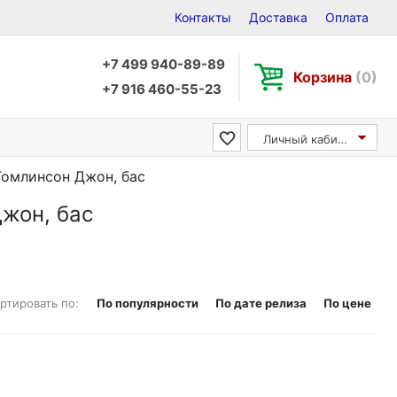
Контакты
Доставка
Оплата
+7 499 940-89-89
Корзина
(0)
+7 916 460-55-23
Личный кабинет
 Томлинсон Джон, бас
Джон, бас
ртировать по:
По популярности
По дате релиза
По цене