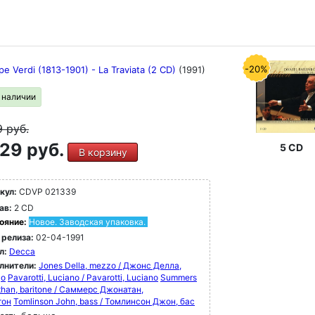
-20%
e Verdi (1813-1901) - La Traviata (2 CD)
(1991)
в наличии
9
руб.
29 руб.
5 CD
В корзину
кул:
CDVP 021339
ав:
2 CD
ояние:
Новое. Заводская упаковка.
 релиза:
02-04-1991
л:
Decca
лнители:
Jones Della, mezzo / Джонс Делла,
цо
Pavarotti, Luciano / Pavarotti, Luciano
Summers
han, baritone / Саммерс Джонатан,
тон
Tomlinson John, bass / Томлинсон Джон, бас