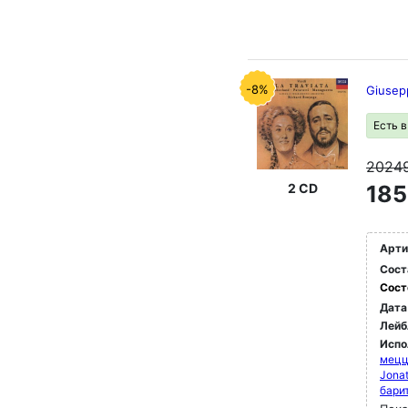
-8%
Giusepp
Есть 
2024
2 CD
185
Арти
Сост
Сост
Дата
Лейб
Испо
мец
Jonat
бари