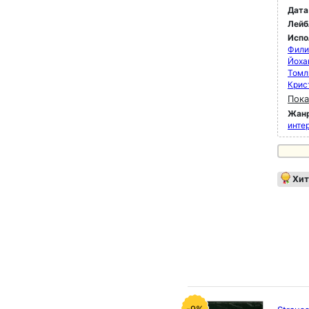
Дата
Лейб
Испо
Фили
Йоха
Томл
Крис
Пока
Жан
инте
Хит