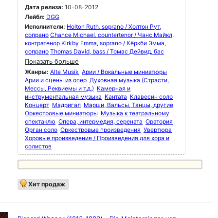
Дата релиза:
10-08-2012
Лейбл:
DGG
Исполнители:
Holton Ruth, soprano / Холтон Рут,
сопрано
Chance Michael, countertenor / Чанс Майкл,
контратенор
Kirkby Emma, soprano / Кёркби Эмма,
сопрано
Thomas David, bass / Томас Дейвид, бас
Показать больше
Жанры:
Alte Musik
Арии / Вокальные миниатюры
Арии и сцены из опер
Духовная музыка (Страсти,
Мессы, Реквиемы и т.д.)
Камерная и
инструментальная музыка
Кантата
Клавесин соло
Концерт
Мадригал
Марши, Вальсы, Танцы, другие
Оркестровые миниатюры
Музыка к театральному
спектаклю
Опера, интермедия, серената
Оратория
Орган соло
Оркестровые произведения
Увертюра
Хоровые произведения / Произведения для хора и
солистов
Хит продаж