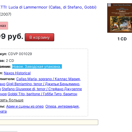
TI: Lucia di Lammermoor (Callas, di Stefano, Gobbi)
(2007)
аказ
9 руб.
В корзину
1 CD
кул:
CDVP 001029
ав:
2 CD
ояние:
Новое. Заводская упаковка.
л:
Naxos Historical
лнители:
Callas Maria, soprano / Каллас Мария,
ано
Gigli Beniamino, tenor / Джильи Беньямино,
р
Stefano Giuseppe di, tenor / Стефано Джузеппе
енор
Gobbi Tito, baritone / Гобби Тито, баритон
зать больше
ры:
Арии и сцены из опер
Опера, интермедия,
ната