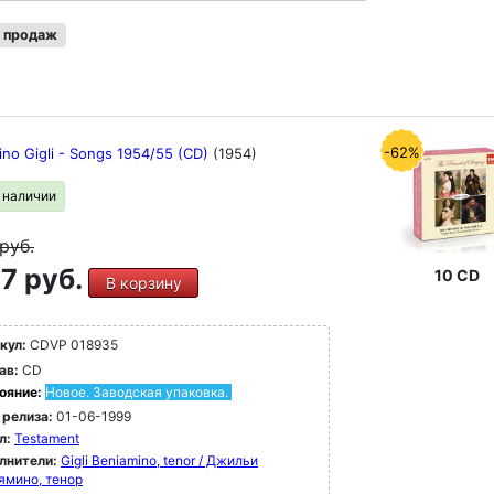
 продаж
-62%
ino Gigli - Songs 1954/55 (CD)
(1954)
в наличии
руб.
7 руб.
10 CD
В корзину
кул:
CDVP 018935
ав:
CD
ояние:
Новое. Заводская упаковка.
 релиза:
01-06-1999
л:
Testament
лнители:
Gigli Beniamino, tenor / Джильи
ямино, тенор