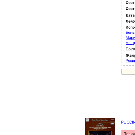
Сост
Сост
Дата
Лейб
Испо
Бень
Мари
мец
Пока
Жан
Рекви
PUCCIN
Под з