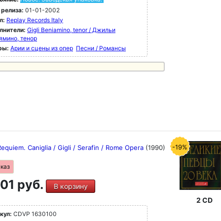
 релиза:
01-01-2002
л:
Replay Records Italy
лнители:
Gigli Beniamino, tenor / Джильи
ямино, тенор
ры:
Арии и сцены из опер
Песни / Романсы
-19%
Requiem. Caniglia / Gigli / Serafin / Rome Opera
(1990)
аказ
01 руб.
В корзину
2 CD
кул:
CDVP 1630100