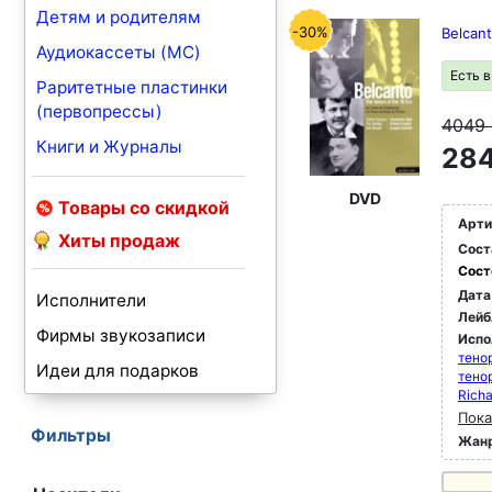
Детям и родителям
-30%
Belcant
Аудиокассеты (MC)
Есть 
Раритетные пластинки
(первопрессы)
4049
Книги и Журналы
284
DVD
Товары со скидкой
Арти
Хиты продаж
Сост
Сост
Дата
Исполнители
Лейб
Фирмы звукозаписи
Испо
тено
Идеи для подарков
тено
Richa
Пока
Фильтры
Жан