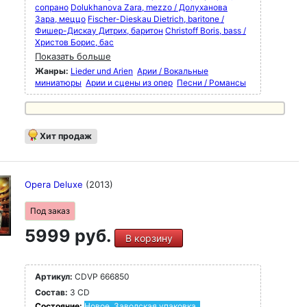
сопрано
Dolukhanova Zara, mezzo / Долуханова
Зара, меццо
Fischer-Dieskau Dietrich, baritone /
Фишер-Дискау Дитрих, баритон
Christoff Boris, bass /
Христов Борис, бас
Показать больше
Жанры:
Lieder und Arien
Арии / Вокальные
миниатюры
Арии и сцены из опер
Песни / Романсы
Хит продаж
Opera Deluxe
(2013)
Под заказ
5999 руб.
В корзину
Артикул:
CDVP 666850
Состав:
3 CD
Состояние:
Новое. Заводская упаковка.