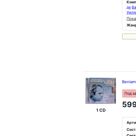
Комп
де
Ba
Уилл
Пока
Жан
Beniami
Под з
599
1 CD
Арти
Сост
Сост