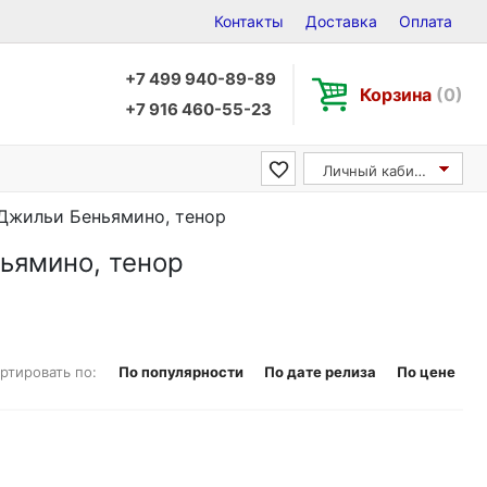
Контакты
Доставка
Оплата
+7 499 940-89-89
Корзина
(0)
+7 916 460-55-23
Личный кабинет
/ Джильи Беньямино, тенор
ньямино, тенор
ртировать по:
По популярности
По дате релиза
По цене