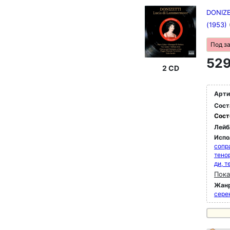
DONIZET
(1953)
Под з
529
2 CD
Арти
Сост
Сост
Лейб
Испо
сопр
тено
ди, т
Пока
Жан
сере