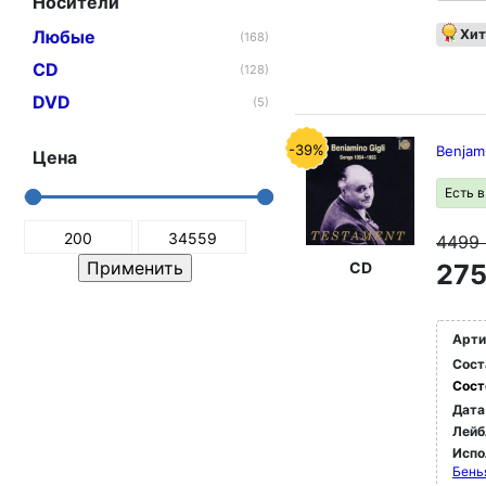
Носители
Любые
Хит
(168)
CD
(128)
DVD
(5)
-39%
Benjam
Цена
Есть 
4499
CD
275
Арти
Сост
Сост
Дата
Лейб
Испо
Бень