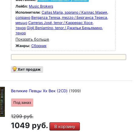
Лейбл:
Music Brokers
Исполнители:
Callas Maria, soprano / Каллас Мария,
сопрано
Berganza Teresa, mezzo / Берганса Тереса,
меццо
Carreras José, tenor / Каррерас Хосе,
тенор
Gigli Beniamino, tenor / Джильи Беньямино,
тенор
Показать больше
Жанры:
Сборник
Хит продаж
Великие Певцы Xx Век (2CD)
(1999)
Под заказ
1299
руб.
1049 руб.
В корзину