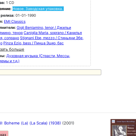
ав:
1 CD
ояние:
Новое. Заводская упаковка.
 релиза:
01-01-1990
л:
EMI Classics
лнители:
Gigli Beniamino, tenor / Джильи
ямино, тенор
Caniglia Maria, soprano / Канилья
я, сопрано
Stignani Ebe, mezzo / Стиньяни Эбе,
цо
Pinza Ezio, bass / Пинца Эцио, бас
зать больше
ры:
Духовная музыка (Страсти, Мессы,
емы и т.д.)
I: Boheme (La) (La Scala) (1938)
(2001)
аказ