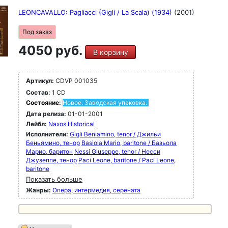
LEONCAVALLO: Pagliacci (Gigli / La Scala) (1934)
(2001)
Под заказ
4050 руб.
В корзину
Артикул:
CDVP 001035
Состав:
1 CD
Состояние:
Новое. Заводская упаковка.
Дата релиза:
01-01-2001
Лейбл:
Naxos Historical
Исполнители:
Gigli Beniamino, tenor / Джильи
Беньямино, тенор
Basiola Mario, baritone / Базьола
Марио, баритон
Nessi Giuseppe, tenor / Несси
Джузеппе, тенор
Paci Leone, baritone / Paci Leone,
baritone
Показать больше
Жанры:
Опера, интермедия, серената