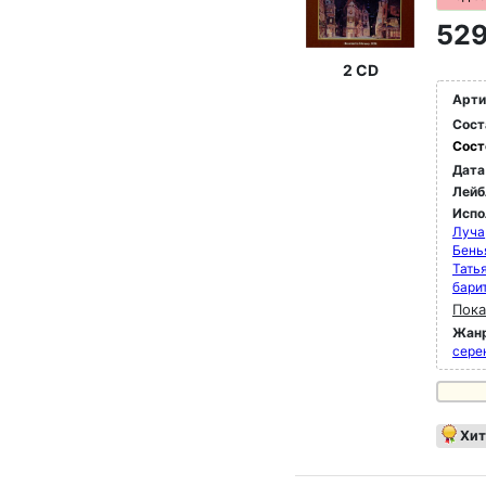
529
2 CD
Арти
Сост
Сост
Дата
Лейб
Испо
Луча
Бень
Тать
бари
Пока
Жан
сере
Хит