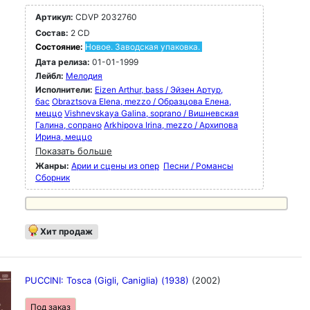
Артикул:
CDVP 2032760
Состав:
2 CD
Состояние:
Новое. Заводская упаковка.
Дата релиза:
01-01-1999
Лейбл:
Мелодия
Исполнители:
Eizen Arthur, bass / Эйзен Артур,
бас
Obraztsova Elena, mezzo / Образцова Елена,
меццо
Vishnevskaya Galina, soprano / Вишневская
Галина, сопрано
Arkhipova Irina, mezzo / Архипова
Ирина, меццо
Показать больше
Жанры:
Арии и сцены из опер
Песни / Романсы
Сборник
Хит продаж
PUCCINI: Tosca (Gigli, Caniglia) (1938)
(2002)
Под заказ