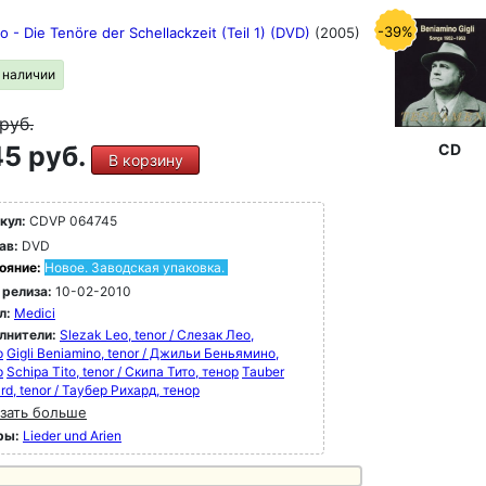
-39%
o - Die Tenöre der Schellackzeit (Teil 1) (DVD)
(2005)
в наличии
руб.
5 руб.
CD
В корзину
кул:
CDVP 064745
ав:
DVD
ояние:
Новое. Заводская упаковка.
 релиза:
10-02-2010
л:
Medici
лнители:
Slezak Leo, tenor / Слезак Лео,
р
Gigli Beniamino, tenor / Джильи Беньямино,
р
Schipa Tito, tenor / Скипа Тито, тенор
Tauber
rd, tenor / Таубер Рихард, тенор
зать больше
ры:
Lieder und Arien