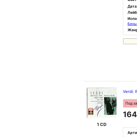
Дата
Лейб
Испо
Бень
Жан
Verdi: 
Под з
164
1 CD
Арти