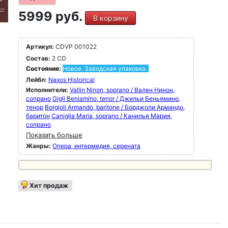
5999 руб.
В корзину
Артикул:
CDVP 001022
Состав:
2 CD
Состояние:
Новое. Заводская упаковка.
Лейбл:
Naxos Historical
Исполнители:
Vallin Ninon, soprano / Вален Нинон,
сопрано
Gigli Beniamino, tenor / Джильи Беньямино,
тенор
Borgioli Armando, baritone / Борджоли Армандо,
баритон
Caniglia Maria, soprano / Канилья Мария,
сопрано
Показать больше
Жанры:
Опера, интермедия, серената
Хит продаж