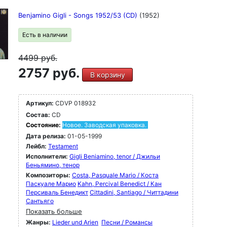
Benjamino Gigli - Songs 1952/53 (CD)
(1952)
Есть в наличии
4499
руб.
2757 руб.
В корзину
Артикул:
CDVP 018932
Состав:
CD
Состояние:
Новое. Заводская упаковка.
Дата релиза:
01-05-1999
Лейбл:
Testament
Исполнители:
Gigli Beniamino, tenor / Джильи
Беньямино, тенор
Композиторы:
Costa, Pasquale Mario / Коста
Паскуале Марио
Kahn, Percival Benedict / Кан
Персиваль Бенедикт
Cittadini, Santiago / Читтадини
Сантьяго
Показать больше
Жанры:
Lieder und Arien
Песни / Романсы