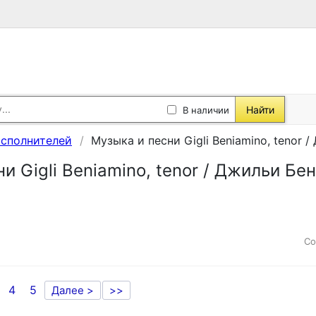
Найти
В наличии
исполнителей
Музыка и песни Gigli Beniamino, tenor 
и Gigli Beniamino, tenor / Джильи Бе
Со
4
5
Далее >
>>