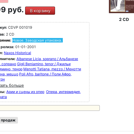
9 руб.
В корзину
2 CD
кул:
CDVP 001019
ав:
2 CD
ояние:
Новое. Заводская упаковка.
 релиза:
01-01-2001
л:
Naxos Historical
лнители:
Albanese Licia, soprano / Альбанезе
, сопрано
Gigli Beniamino, tenor / Джильи
ямино, тенор
Menotti Tatiana, mezzo / Менотти
яна, меццо
Poli Afro, baritone / Поли Афро,
тон
зать больше
ры:
Арии и сцены из опер
Опера, интермедия,
ната
 продаж