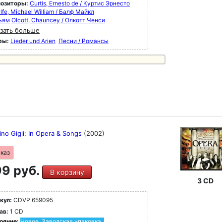
озиторы:
Curtis, Ernesto de / Куртис Эрнесто
lfe, Michael William / Балф Майкл
ьям
Olcott, Chauncey / Олкотт Ченси
зать больше
ры:
Lieder und Arien
Песни / Романсы
no Gigli: In Opera & Songs
(2002)
аказ
9 руб.
В корзину
3 CD
кул:
CDVP 659095
ав:
1 CD
ояние:
Новое. Заводская упаковка.