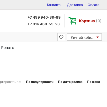
Контакты
Доставка
Оплата
+7 499 940-89-89
Корзина
(0)
+7 916 460-55-23
Личный кабинет
и Ренато
ртировать по:
По популярности
По дате релиза
По цене