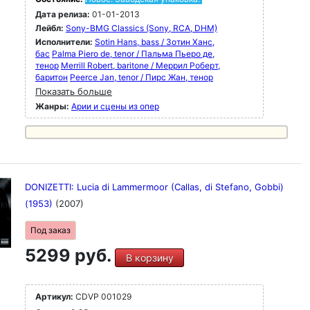
Дата релиза:
01-01-2013
Лейбл:
Sony-BMG Classics (Sony, RCA, DHM)
Исполнители:
Sotin Hans, bass / Зотин Ханс,
бас
Palma Piero de, tenor / Пальма Пьеро де,
тенор
Merrill Robert, baritone / Меррил Роберт,
баритон
Peerce Jan, tenor / Пирс Жан, тенор
Показать больше
Жанры:
Арии и сцены из опер
DONIZETTI: Lucia di Lammermoor (Callas, di Stefano, Gobbi)
(1953)
(2007)
Под заказ
5299 руб.
В корзину
Артикул:
CDVP 001029