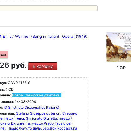
T, J.: Werther (Sung in Italian) [Opera] (1949)
аказ
26 руб.
В корзину
1 CD
кул:
CDVP 115519
ав:
1 CD
ояние:
Новое. Заводская упаковка.
 релиза:
14-03-2000
л:
IDIS (Istituto Discografico Italiano)
лнители:
Stefano Giuseppe di, tenor / Стефано
еппе ди, тенор
Simionato Giulietta, mezzo /
онато Джульетта, меццо
Prado Fausto del,
one / Прадо Фаусто дель, баритон
Roccabruna