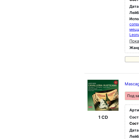
Дата
Лейб
Испо
сопр
мец
Leona
Пока
Жан
Mascagn
Под з
Арти
1 CD
Сост
Сост
Дата
Лейб