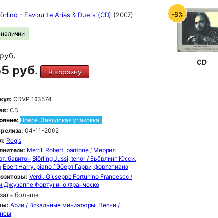
-8%
jörling - Favourite Arias & Duets (CD)
(2007)
в наличии
руб.
CD
5 руб.
В корзину
кул:
CDVP 163574
ав:
CD
ояние:
Новое. Заводская упаковка.
 релиза:
04-11-2002
л:
Regis
лнители:
Merrill Robert, baritone / Меррил
рт, баритон
Björling Jussi, tenor / Бьёрлинг Юсси,
р
Ebert Harry, piano / Эберт Гарри, фортепиано
озиторы:
Verdi, Giuseppe Fortunino Francesco /
и Джузеппе Фортунино Франческо
зать больше
ры:
Арии / Вокальные миниатюры
Песни /
нсы