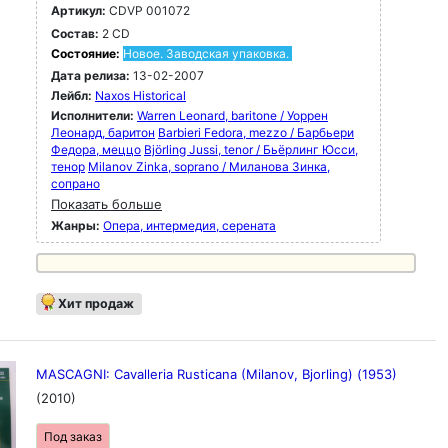
Артикул:
CDVP 001072
Состав:
2 CD
Состояние:
Новое. Заводская упаковка.
Дата релиза:
13-02-2007
Лейбл:
Naxos Historical
Исполнители:
Warren Leonard, baritone / Уоррен
Леонард, баритон
Barbieri Fedora, mezzo / Барбьери
Федора, меццо
Björling Jussi, tenor / Бьёрлинг Юсси,
тенор
Milanov Zinka, soprano / Миланова Зинка,
сопрано
Показать больше
Жанры:
Опера, интермедия, серената
Хит продаж
MASCAGNI: Cavalleria Rusticana (Milanov, Bjorling) (1953)
(2010)
Под заказ