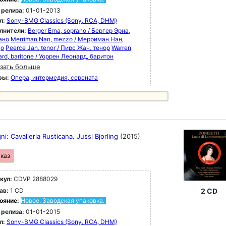
 релиза:
01-01-2013
л:
Sony-BMG Classics (Sony, RCA, DHM)
лнители:
Berger Erna, soprano / Бергер Эрна,
ано
Merriman Nan, mezzo / Мерриман Нэн,
цо
Peerce Jan, tenor / Пирс Жан, тенор
Warren
rd, baritone / Уоррен Леонард, баритон
зать больше
ры:
Опера, интермедия, серената
i: Cavalleria Rusticana. Jussi Bjorling
(2015)
аказ
кул:
CDVP 2888029
ав:
1 CD
2 CD
ояние:
Новое. Заводская упаковка.
 релиза:
01-01-2015
л:
Sony-BMG Classics (Sony, RCA, DHM)