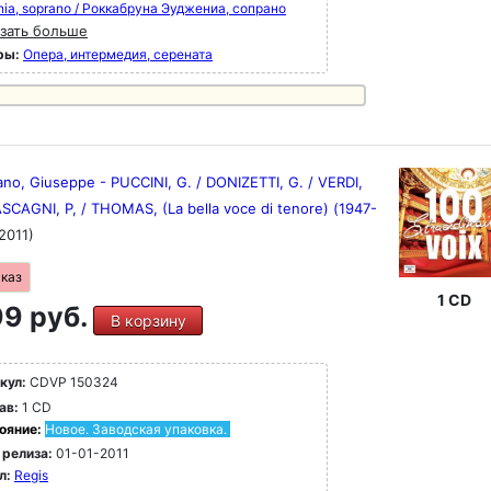
nia, soprano / Роккабруна Эуджениа, сопрано
зать больше
ры:
Опера, интермедия, серената
ano, Giuseppe - PUCCINI, G. / DONIZETTI, G. / VERDI,
SCAGNI, P, / THOMAS, (La bella voce di tenore) (1947-
2011)
аказ
1 CD
9 руб.
В корзину
кул:
CDVP 150324
ав:
1 CD
ояние:
Новое. Заводская упаковка.
 релиза:
01-01-2011
л:
Regis