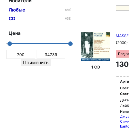
Носители
Любые
(85)
CD
(68)
Цена
MASSENE
(2000)
Под з
130
1 CD
Арти
Сост
Сост
Дата
Лейб
Испо
Джуз
Сими
barit