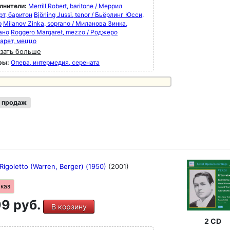
лнители:
Merrill Robert, baritone / Меррил
рт, баритон
Björling Jussi, tenor / Бьёрлинг Юсси,
р
Milanov Zinka, soprano / Миланова Зинка,
ано
Roggero Margaret, mezzo / Роджеро
арет, меццо
зать больше
ры:
Опера, интермедия, серената
 продаж
Rigoletto (Warren, Berger) (1950)
(2001)
аказ
9 руб.
В корзину
2 CD