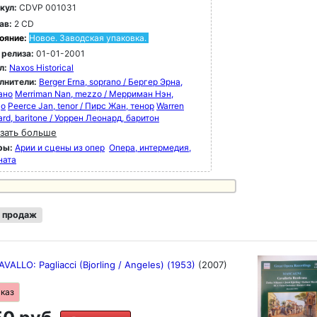
кул:
CDVP 001031
ав:
2 CD
ояние:
Новое. Заводская упаковка.
 релиза:
01-01-2001
л:
Naxos Historical
лнители:
Berger Erna, soprano / Бергер Эрна,
ано
Merriman Nan, mezzo / Мерриман Нэн,
цо
Peerce Jan, tenor / Пирс Жан, тенор
Warren
rd, baritone / Уоррен Леонард, баритон
зать больше
ры:
Арии и сцены из опер
Опера, интермедия,
ната
 продаж
ALLO: Pagliacci (Bjorling / Angeles) (1953)
(2007)
аказ