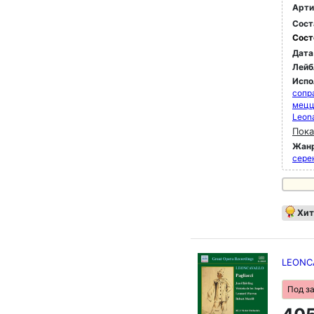
Арти
Сост
Сост
Дата
Лейб
Испо
сопр
мец
Leona
Пока
Жан
сере
Хит
LEONCAV
Под з