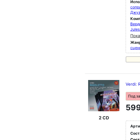
Испо
сопр
Джуз
Комп
Верд
Jule
Пока
Жан
сцен
Verdi: 
Под з
599
2 CD
Арти
Сост
Сост