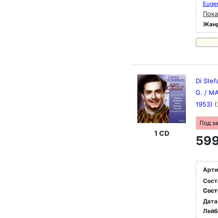
Euge
Пока
Жан
Di Stef
G. / MA
1953)
(
Под з
1 CD
599
Арти
Сост
Сост
Дата
Лейб