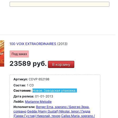
100 VOIX EXTRAORDINAIRES
(2013)
Под заказ
23589 руб.
В корзину
Артикул:
CDVP 652198
Состав:
1 CD
Состояние:
Новое. Заводская упаковка.
Дата релиза:
01-01-2013
Лейбл:
Marianne Melodie
Исполнители:
Berger Erna, soprano / Бергер Эрна,
сопрано
Gedda (Harry Gustaf) Nikolai, tenor / Гедда
(Гарри Густав) Николай, тенор
Callas Maria, soprano /