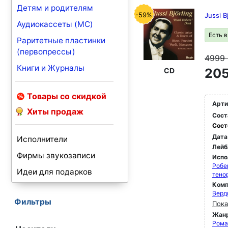
Детям и родителям
-59%
Jussi B
Аудиокассеты (MC)
Есть 
Раритетные пластинки
(первопрессы)
4999
Книги и Журналы
205
CD
Товары со скидкой
Арти
Хиты продаж
Сост
Сост
Дата
Исполнители
Лейб
Фирмы звукозаписи
Испо
Робе
Идеи для подарков
тено
Комп
Верд
Фильтры
Пока
Жан
Рома