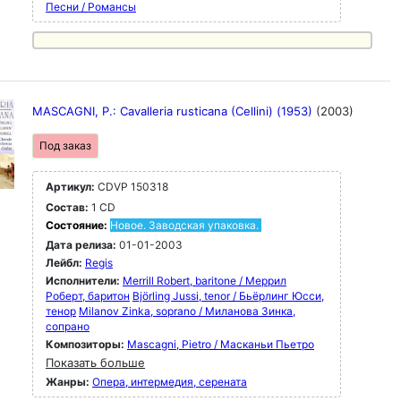
Песни / Романсы
MASCAGNI, P.: Cavalleria rusticana (Cellini) (1953)
(2003)
Под заказ
Артикул:
CDVP 150318
Состав:
1 CD
Состояние:
Новое. Заводская упаковка.
Дата релиза:
01-01-2003
Лейбл:
Regis
Исполнители:
Merrill Robert, baritone / Меррил
Роберт, баритон
Björling Jussi, tenor / Бьёрлинг Юсси,
тенор
Milanov Zinka, soprano / Миланова Зинка,
сопрано
Композиторы:
Mascagni, Pietro / Масканьи Пьетро
Показать больше
Жанры:
Опера, интермедия, серената