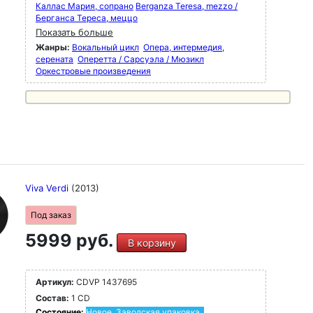
Каллас Мария, сопрано
Berganza Teresa, mezzo /
Берганса Тереса, меццо
Показать больше
Жанры:
Вокальный цикл
Опера, интермедия,
серената
Оперетта / Сарсуэла / Мюзикл
Оркестровые произведения
Viva Verdi
(2013)
Под заказ
5999 руб.
В корзину
Артикул:
CDVP 1437695
Состав:
1 CD
Состояние:
Новое. Заводская упаковка.