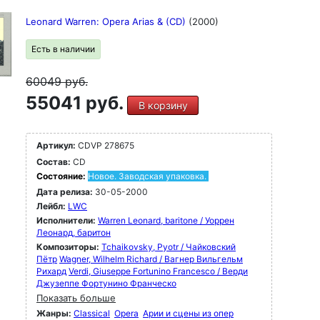
Leonard Warren: Opera Arias & (CD)
(2000)
Есть в наличии
60049
руб.
55041 руб.
В корзину
Артикул:
CDVP 278675
Состав:
CD
Состояние:
Новое. Заводская упаковка.
Дата релиза:
30-05-2000
Лейбл:
LWC
Исполнители:
Warren Leonard, baritone / Уоррен
Леонард, баритон
Композиторы:
Tchaikovsky, Pyotr / Чайковский
Пётр
Wagner, Wilhelm Richard / Вагнер Вильгельм
Рихард
Verdi, Giuseppe Fortunino Francesco / Верди
Джузеппе Фортунино Франческо
Показать больше
Жанры:
Classical
Opera
Арии и сцены из опер