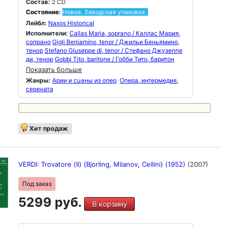
Состав:
2 CD
Состояние:
Новое. Заводская упаковка.
Лейбл:
Naxos Historical
Исполнители:
Callas Maria, soprano / Каллас Мария,
сопрано
Gigli Beniamino, tenor / Джильи Беньямино,
тенор
Stefano Giuseppe di, tenor / Стефано Джузеппе
ди, тенор
Gobbi Tito, baritone / Гобби Тито, баритон
Показать больше
Жанры:
Арии и сцены из опер
Опера, интермедия,
серената
Хит продаж
VERDI: Trovatore (Il) (Bjorling, Milanov, Cellini) (1952)
(2007)
Под заказ
5299 руб.
В корзину