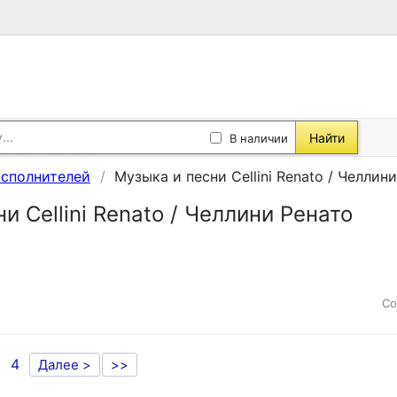
Найти
В наличии
исполнителей
Музыка и песни Cellini Renato / Челлин
и Cellini Renato / Челлини Ренато
Со
4
Далее >
>>