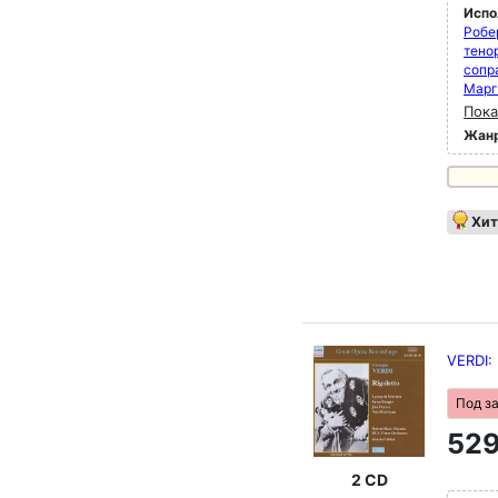
Испо
Робе
тено
сопр
Марг
Пока
Жан
Хит
VERDI: 
Под з
529
2 CD