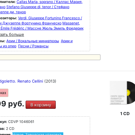
лнители:
Callas Maria, soprano / Каллас Мария,
ано
Stefano Giuseppe di, tenor / Стефано
еппе ди, тенор
озиторы:
Verdi, Giuseppe Fortunino Francesco /
и Джузеппе Фортунино Франческо
Massenet,
s Émile Frédéric / Массне Жюль Эмиль Фредерик
зать больше
ры:
Арии / Вокальные миниатюры
Арии и
ы из опер
Песни / Романсы
Rigoletto. Renato Cellini
(2013)
аказ
9 руб.
В корзину
1 CD
кул:
CDVP 1046061
ав:
2 CD
ояние:
Новое. Заводская упаковка.